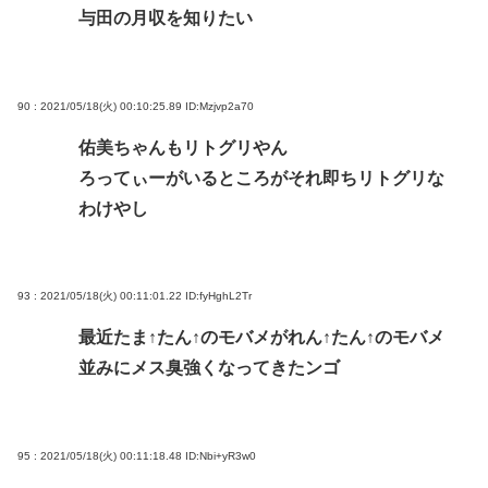
与田の月収を知りたい
90 : 2021/05/18(火) 00:10:25.89
ID:Mzjvp2a70
佑美ちゃんもリトグリやん
ろってぃーがいるところがそれ即ちリトグリな
わけやし
93 : 2021/05/18(火) 00:11:01.22
ID:fyHghL2Tr
最近たま↑たん↑のモバメがれん↑たん↑のモバメ
並みにメス臭強くなってきたンゴ
95 : 2021/05/18(火) 00:11:18.48
ID:Nbi+yR3w0