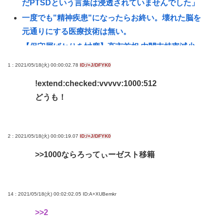
だPTSDという言葉は浸透されていませんでした」
一度でも"精神疾患"になったらお終い。壊れた脳を
元通りにする医療技術は無い。
【保守層ばかりを忖度】高市首相 内閣支持率減少、
女性天皇容認が増加…識者に聞く「民意無視」の代
1 : 2021/05/18(火) 00:00:02.78
ID:/+J/DFYK0
償
!extend:checked:vvvvv:1000:512
高市首相がマッサージを受ける 就任後初
どうも！
ぜんじろう「高市さんの被災地視察動画は北朝鮮の
記録映画かと思った。金正恩でもあんなに盛らん
ぞ」
2 : 2021/05/18(火) 00:00:19.07
ID:/+J/DFYK0
【朗報】悠仁さま、ついに自力で『テント設営』！
>>1000
ならろってぃーゼスト移籍
国民感動の嵐www
ライフとかマルエツとか、特に何の取り柄もないス
ーパーが東京でデカい顔してるの不思議だよな、普
14 : 2021/05/18(火) 00:02:02.05
ID:A+XUBemkr
通OK行くだろ
>>2
忍空があまり評価されてない理由