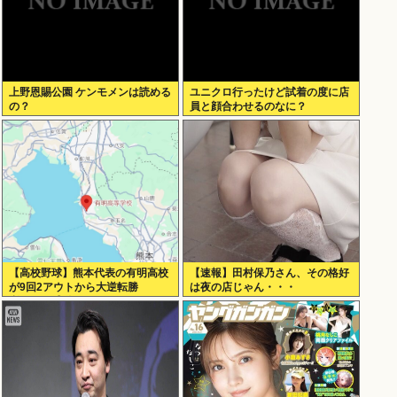
上野恩賜公園 ケンモメンは読める
ユニクロ行ったけど試着の度に店
の？
員と顔合わせるのなに？
【高校野球】熊本代表の有明高校
【速報】田村保乃さん、その格好
が9回2アウトから大逆転勝
は夜の店じゃん・・・
利！！！感動をありがとう