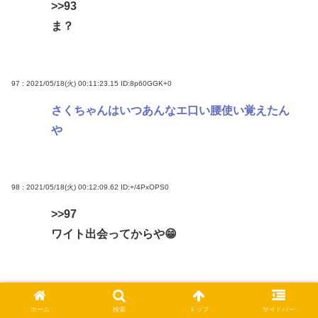
>>93
ま？
97 : 2021/05/18(火) 00:11:23.15
ID:8p60GGK+0
さくちゃんはいつあんなエ口い腰使い覚えたん
や
98 : 2021/05/18(火) 00:12:09.62
ID:+/4PxOPS0
>>97
ワイト出会ってからや😁
102 : 2021/05/18(火) 00:12:27.02
ID:zLcwvIJbd
ホーム
検索
トップ
サイドバー