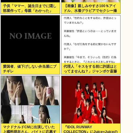
子供「ママー、誕生日までに隠し
【画像】親しみやすさ100％アイ
部屋作って」母親「わかった」
ドル、水着グラビアでセクシー撮
wwwアプガ鍛治島彩、「週刊プレ
イボーイ」で美スタイルを大解
放！！！
愛国者、値下げしない弁当屋にブ
代理人「キスをする前に許諾はと
チギレ
ってませんね？」ジャンポケ斎藤
「今までこれからキスしますなん
て宣言することなかったので」
マクドナルドCMに出演していた
『IDOL RUNWAY
上國料萌衣さん、バイトに応募す
COLLECTION』にJuice=Juiceの