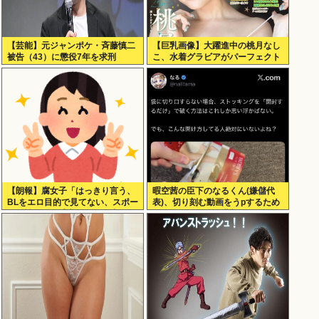
【芸能】元ジャンポケ・斉藤慎二
【巨乳画像】大躍進中の桃月なし
被告（43）に懲役7年を求刑
こ、水着グラビアがパーフェクト
ボディすぎるwww
【朗報】腐女子「はっきり言う、
暇空茜の臣下のなるくん(嫌儲代
BLをエロ目的で見てない、スポー
表)、切り刻む動画をうpするため
ツ観戦と同じ感覚。男とは違
にストッキングを購入、ハサミを
う。」
入れて感触を楽しむ