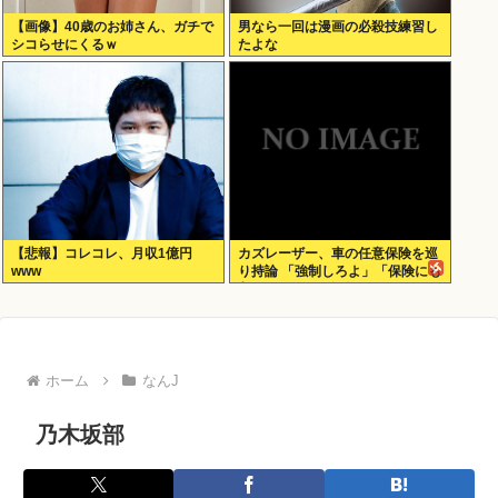
【画像】40歳のお姉さん、ガチで
男なら一回は漫画の必殺技練習し
シコらせにくるｗ
たよな
【悲報】コレコレ、月収1億円
カズレーザー、車の任意保険を巡
www
り持論 「強制しろよ」「保険にも
入れないヤツは運転すんなよ」
「なんで法律を改正しないの？」
ホーム
なんJ
乃木坂部