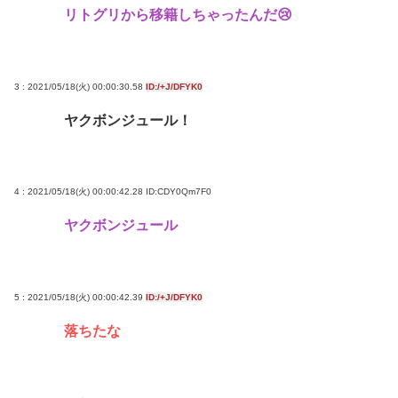
リトグリから移籍しちゃったんだ😢
一番かっこいい病気の名前、決まるw w w w w w w w
w w
【九州名物】鶏刺し食べた医師、全身麻痺へ…「死
3 : 2021/05/18(火) 00:00:30.58
ID:/+J/DFYK0
んだほうが良い」
ヤクボンジュール！
へずまりゅう、被災地で発熱。現地の医療リソース
消耗させるとか予想以上に迷惑だったな
4 : 2021/05/18(火) 00:00:42.28
ID:CDY0Qm7F0
Powered by livedoor 相互RSS
ヤクボンジュール
5 : 2021/05/18(火) 00:00:42.39
ID:/+J/DFYK0
落ちたな