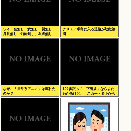
ワイ、金無し、女無し、髪無し、
クリミア半島に入る道路が地獄絵
身長無し、知能無し、友達無し、
図
若さ無し、職歴無し、やる気無し
なぜ、「日常系アニメ」は廃れた
100歩譲って「下着姿」ならまだ
のか？
わかるけど、「スカートを下から
盗撮して写った下着写真」見て何
が楽しいんだ？