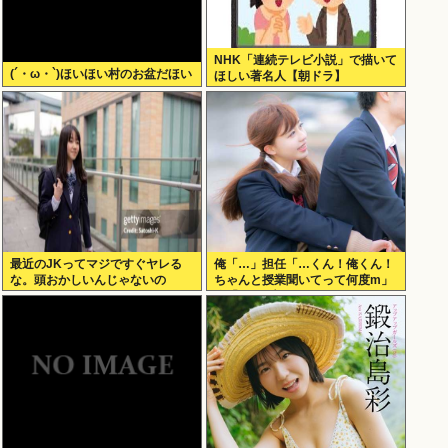
NHK「連続テレビ小説」で描いて
(´・ω・`)ほいほい村のお盆だほい
ほしい著名人【朝ドラ】
最近のJKってマジですぐヤレる
俺「…」担任「…くん！俺くん！
な。頭おかしいんじゃないの
ちゃんと授業聞いてって何度m」
俺「(───来るッ！)」