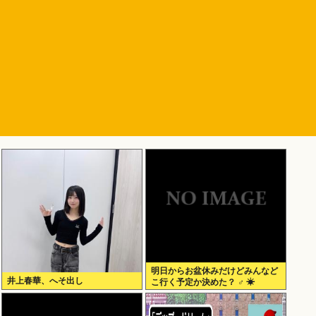
明日からお盆休みだけどみんなど
井上春華、へそ出し
こ行く予定か決めた？ ‍♂ ☀