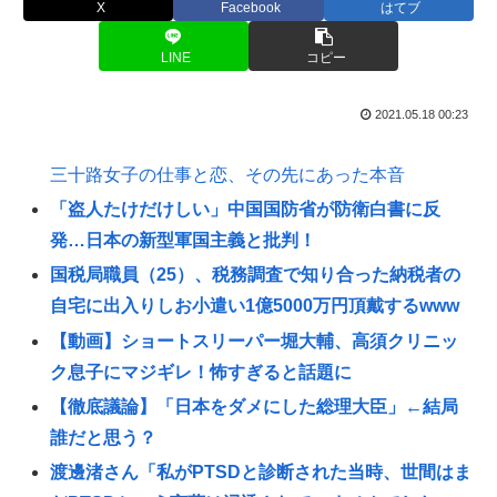
X
Facebook
はてブ
LINE
コピー
2021.05.18 00:23
三十路女子の仕事と恋、その先にあった本音
「盗人たけだけしい」中国国防省が防衛白書に反
発…日本の新型軍国主義と批判！
国税局職員（25）、税務調査で知り合った納税者の
自宅に出入りしお小遣い1億5000万円頂戴するwww
【動画】ショートスリーパー堀大輔、高須クリニッ
ク息子にマジギレ！怖すぎると話題に
【徹底議論】「日本をダメにした総理大臣」←結局
誰だと思う？
渡邊渚さん「私がPTSDと診断された当時、世間はま