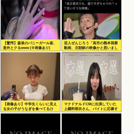
【驚愕】森泉のバニーガール姿、
芸人ぜんじろう「高市の熊本視察
意外とクるwww (※画像あり)
動画、北朝鮮の映像かと思いまし
たわ！金正恩でも、盛り過ぎや
ろ！言いますよ！？」
【画像あり】中学生くらいに見え
マクドナルドCMに出演していた
る女の子がうなぎを食べてるけ
上國料萌衣さん、バイトに応募す
ど、おっぱいにしか目が行かない
るも書類選考で落ちる