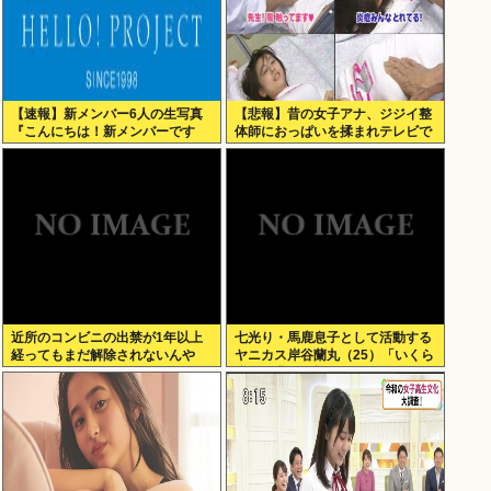
【速報】新メンバー6人の生写真
【悲報】昔の女子アナ、ジジイ整
『こんにちは！新メンバーです
体師におっぱいを揉まれテレビで
☆』
放送されてしまうwww
近所のコンビニの出禁が1年以上
七光り・馬鹿息子として活動する
経ってもまだ解除されないんや
ヤニカス岸谷蘭丸（25）「いくら
が…
税金を我々が払ってるんだと」