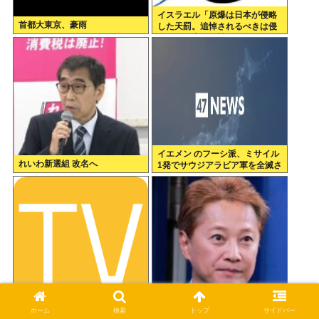
イスラエル「原爆は日本が侵略
首都大東京、豪雨
した天罰。追悼されるべきは侵
略された中国や韓国の人々だよ
イエメン のフーシ派、ミサイル
れいわ新選組 改名へ
1発でサウジアラビア軍を全滅さ
せてしまうww
8.6秒バズーカのネタってオリラ
中居正広「ひそかに被災地支
ジが考えてそう
援」か 16年の熊本地震直後には
ホーム
検索
トップ
サイドバー
現地で炊き出し “誰にも知られ