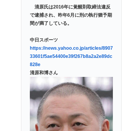
清原氏は2016年に覚醒剤取締法違反
で逮捕され、昨年6月に刑の執行猶予期
間が満了している。
中日スポーツ
https://news.yahoo.co.jp/articles/8907
33601f5ae54400e39f267b8a2a2e89dc
828e
清原和博さん