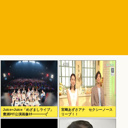
Juice=Juice「めざましライブ」
宮﨑あずさアナ セクシーノース
豊洲PIT公演画像ｷﾀ━━━━(ﾟ
リーブ！！
∀ﾟ)━━━━!!