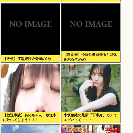
Scratch Simulator」がSteamで
発表される
【超朗報】今日仕事頑張ると盆休
【天使】江端妃咲＠奇跡の1枚
み来るぞwww
【放送事故】あのちゃん、放送中
小坂菜緒の最新『下半身』ガチで
に吐いてしまう！！！
エグいって・・・