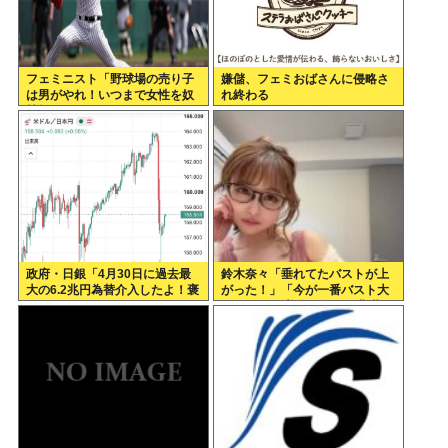
フェミニスト「野球場の売り子
嫌儲、フェミおばさんに侵略さ
は男がやれ！いつまで女性を奴
れ終わる
隷扱いする気だ」
政府・日銀「4月30日に過去最
鈴木奈々「垂れてたバストが上
大の6.2兆円為替介入したよ！褒
がった！」「今が一番バスト大
めてよ！」
きい！」 下着姿を公開、豊満な
美バストを披露