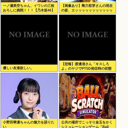
一ノ瀬美空ちゃん、イワシの三枚
【画像あり】剛力彩芽さんの現在
おろしに挑戦！！！【乃木坂46】
の姿、エッッッッッッッッッッッ
ッ！
【悲報】渡邊渚さん「キスしろ
優しい友達欲しい。
よ」のヤジでPTSD発症時の状態
に逆戻り
小野田華凛ちゃんの魅力を語りた
公共の場所でこっそり金玉をかく
い
シミュレーションゲーム「Ball