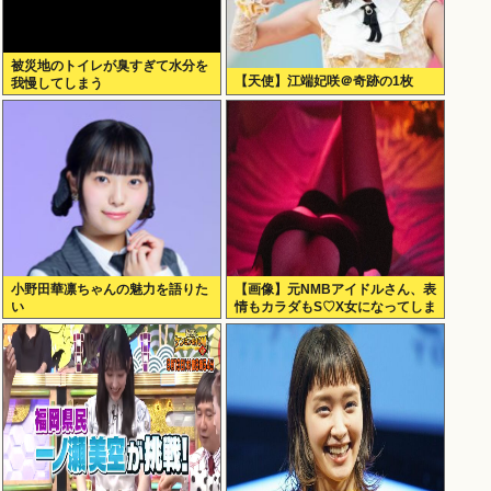
被災地のトイレが臭すぎて水分を
【天使】江端妃咲＠奇跡の1枚
我慢してしまう
小野田華凛ちゃんの魅力を語りた
【画像】元NMBアイドルさん、表
い
情もカラダもS♡X女になってしま
うｗｗｗ