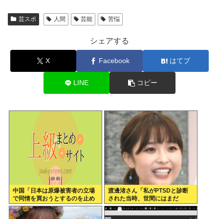
芸スポ
人間
芸能
苦悩
シェアする
X
Facebook
はてブ
LINE
コピー
中国「日本は原爆被害者の立場
渡邊渚さん「私がPTSDと診断
で同情を買おうとするのを止め
された当時、世間にはまだ
ろ」
PTSDという言葉は浸透してい
ませんでした」