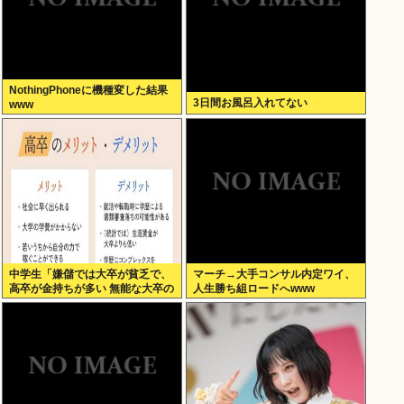
NothingPhoneに機種変した結果
3日間お風呂入れてない
www
中学生「嫌儲では大卒が貧乏で、
マーチ→大手コンサル内定ワイ、
高卒が金持ちが多い 無能な大卒の
人生勝ち組ロードへwww
集まりw」エックスで一万いいね