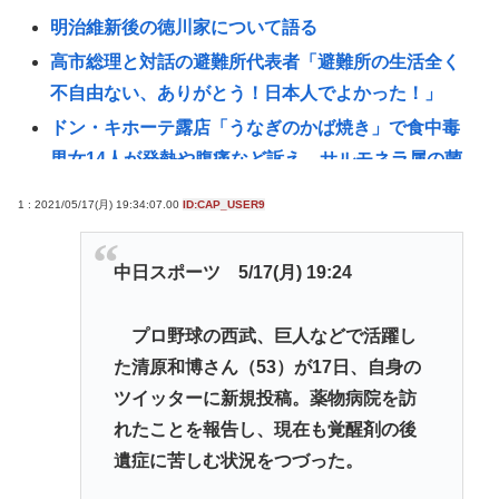
明治維新後の徳川家について語る
高市総理と対話の避難所代表者「避難所の生活全く
不自由ない、ありがとう！日本人でよかった！」
ドン・キホーテ露店「うなぎのかば焼き」で食中毒
男女14人が発熱や腹痛など訴え…サルモネラ属の菌
検出
1 : 2021/05/17(月) 19:34:07.00
ID:CAP_USER9
カズレーザー、車の任意保険を巡り持論「強制しろ
よ！」「保険にも入れないヤツは運転すんなよ」
中日スポーツ 5/17(月) 19:24
【悲報】外国人の医療費未払いが多すぎたので病院
が外国人の治療を断るようになってしまう
プロ野球の西武、巨人などで活躍し
甲子園出場校 猛暑と資金難に苦しむ | 高校のとき
た清原和博さん（53）が17日、自身の
共産党信者「募金で共産党を叩くのは、頑張る人を
ツイッターに新規投稿。薬物病院を訪
邪魔したいという日本人らしい薄暗い欲望のせい」
れたことを報告し、現在も覚醒剤の後
パチ●コ中毒者の99%はアニメに興味なく、いつも打
遺症に苦しむ状況をつづった。
ってる台の原作も知らないという不都合な真実