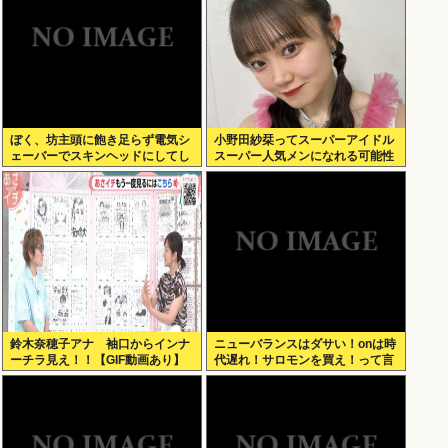
ぼく、坊主頭に飽き足らず電気シ
小野田紗栞ってスーパーアイドル
ェーバーでスキンヘッドにしてし
スーパー人気メンになれる可能性
まう
あったよな？
鈴木奈穂子アナ 袖口からインナ
ニューバランスはダサい！onは時
ーチラ見え！！【GIF動画あり】
代遅れ！サロモンを買え！って言
われたから買ったんやが