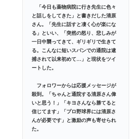
【ﾌｧﾝｻﾏﾘｨ】熊本地震報道 真実より視聴率と高市叩
「今日も薬物病院に行き先生に色々
きが大事なオールドメディア 熊本県知事が被災
と話しをしてきた」と書きだした清原
者・遺族への取材に怒り「極めて強い不満、苦情が
さん。「先生に話すと凄く心が楽にな
寄せられた」
る」といい、「突然の怒り、悲しみが
一日中襲ってきて、ギリギリで生きて
福井県のコメ農家「今年はコメを売ってくれと業者
る。こんなに短いスパンでの通院は逮
が来ない！高市総理が許せない！もう愛想尽かし
捕されて以来初めて…」と現状をツイ
た！！！」
ートした。
【悲報】福田雄一さん「新ケロロに福田組が出ま
す！」→爆死 ちいかわの監督「原作に忠実に」→爆
フォロワーからは応援メッセージが
売れwww
殺到。「ちゃんと通院する清原さん偉
高橋名人「左手のバネを取るために手術をします」
いと思う！」「キヨさんなら勝てると
信じてます」「プロ野球界には清原さ
Powered by livedoor 相互RSS
んが必要です」と激励の声も寄せられ
た。