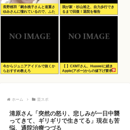
長野桃羽「嗣永桃子さんと道重さ
我が家・杉山裕之、自力歩行でき
ゆみさんに憧れているので、ふた
るまで回復！退院を報告
りの憧れの部分をぎゅっと集めた
存在になりたいです！」
今からジュニアアイドルで抜くか
【 】CXMTさん、Huaweiに続き
らおすすめ教えろ
Apple(アポー)からの値下げ要求
も拒否！！！半導体バボー継続
へ！！！
ホーム
芸スポ
清原さん「突然の怒り、悲しみが一日中襲
ってきて、ギリギリで生きてる」現在も苦
悩、通院治療つづる