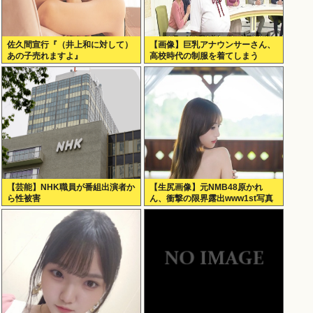
佐久間宣行『（井上和に対して）
【画像】巨乳アナウンサーさん、
あの子売れますよ』
高校時代の制服を着てしまう
【芸能】NHK職員が番組出演者か
【生尻画像】元NMB48原かれ
ら性被害
ん、衝撃の限界露出www1st写真
集でパールTバックのランジェリ
ー姿を解禁！！！