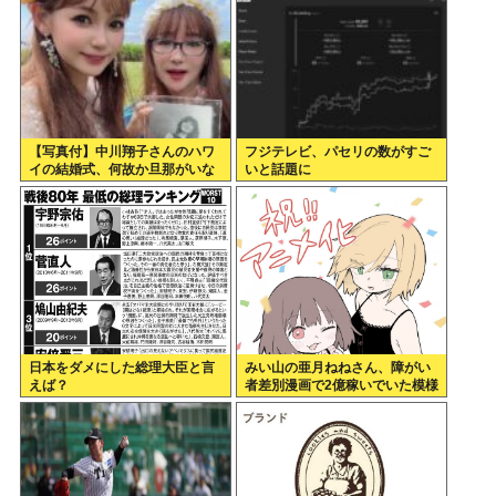
【写真付】中川翔子さんのハワ
フジテレビ、パセリの数がすご
イの結婚式、何故か旦那がいな
いと話題に
い
日本をダメにした総理大臣と言
みい山の亜月ねねさん、障がい
えば？
者差別漫画で2億稼いでいた模様
www