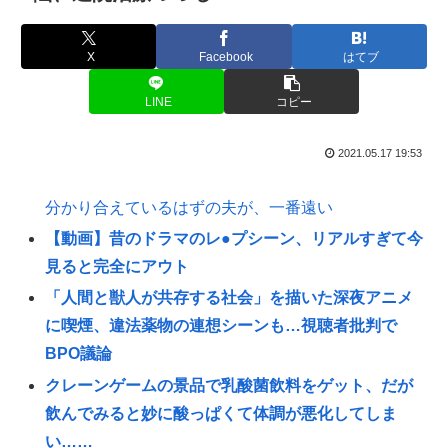
X
Facebook
はてブ
LINE
コピー
2021.05.17 19:53
分かり合えているはずの夫が、一番遠い
【動画】昔のドラマのレ●プシーン、リアルすぎて今
見ると完全にアウト
「人間と獣人が共存する社会」を描いた深夜アニメ
に喫煙、違法薬物の連想シーンも…視聴者批判で
BPO議論
クレーンゲームの景品で乳酸菌飲料をゲット、だが
飲んでみると妙に酸っぱくて体調が悪化してしま
い……