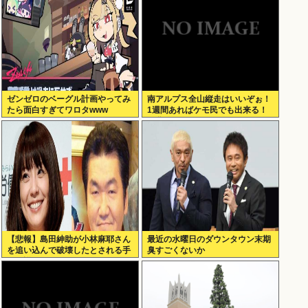
ゼンゼロのベーグル計画やってみ
南アルプス全山縦走はいいぞぉ！
たら面白すぎてワロタwww
1週間あればケモ民でも出来る！
お盆休みにやってみなイカ？
【悲報】島田紳助が小林麻耶さん
最近の水曜日のダウンタウン末期
を追い込んで破壊したとされる手
臭すごくないか
口の詳細が明らかに･･････！！