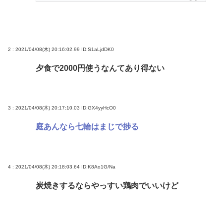
ろな？
【高市】 糖尿病内科クリニック、待合室に『ドカ食
いダイスキ！もちづきさん』を置いてしまい炎上
2 : 2021/04/08(木) 20:16:02.99
ID:S1aLjdDK0
「盆踊り」に「うるせぇ」と苦情がある為使える公
夕食で2000円使うなんてあり得ない
園が半減 取材ではうるさいと答える住民はおらず こ
どおじみたいのが電話してんだろな
3 : 2021/04/08(木) 20:17:10.03
ID:GX4yyHcO0
Powered by livedoor 相互RSS
庭あんなら七輪はまじで捗る
4 : 2021/04/08(木) 20:18:03.64
ID:K8Ao1G/Na
炭焼きするならやっすい鶏肉でいいけど