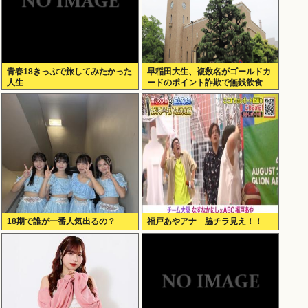
青春18きっぷで旅してみたかった
早稲田大生、複数名がゴールドカ
人生
ードのポイント詐欺で無銭飲食
18期で誰が一番人気出るの？
福戸あやアナ 脇チラ見え！！