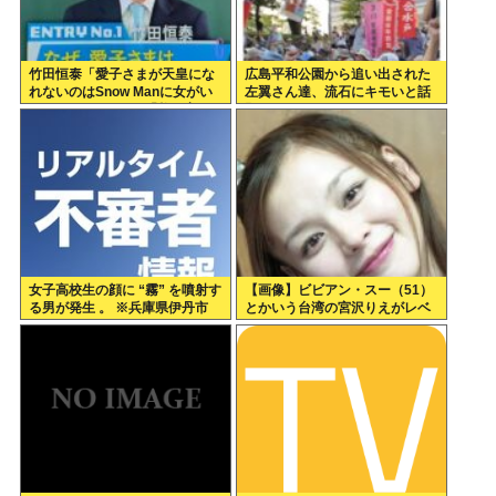
竹田恒泰「愛子さまが天皇にな
広島平和公園から追い出された
れないのはSnow Manに女がい
左翼さん達、流石にキモいと話
ないのと同じ」X民「養子案は
題に
Snow Manに竹田恒泰が入るよ
うなもの」
女子高校生の顔に “霧” を噴射す
【画像】ビビアン・スー（51）
る男が発生 。 ※兵庫県伊丹市
とかいう台湾の宮沢りえがレベ
チすぎる