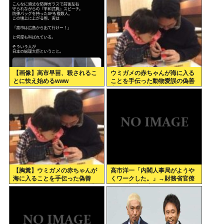
【画像】高市早苗、殺されるこ
ウミガメの赤ちゃんが海に入る
とに怯え始めるwww
ことを手伝った動物愛誤の偽善
者、最悪の結末を迎える
【胸糞】ウミガメの赤ちゃんが
高市洋一「内閣人事局がようや
海に入ることを手伝った偽善
くワークした。」→財務省官僚
者、最悪の行動だったことが判
の左遷記事を喜んでポスト
明