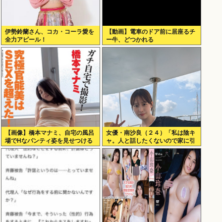
伊勢鈴蘭さん、コカ・コーラ愛を
【動画】電車のドア前に居座るチ
全力アピール！
ー牛、どつかれる
【画像】橋本マナミ、自宅の風呂
女優・南沙良（２４）「私は陰キ
場でHなパンティ姿を見せつける
ャ。人と話したくないので家に引
きこもってPCでアニメを観てい
たい」