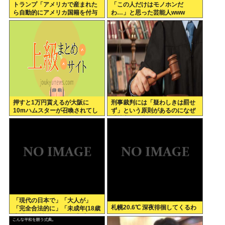
トランプ「アメリカで産まれた
「この人だけはモノホンだ
ら自動的にアメリカ国籍を付与
わ…」と思った芸能人www
するのをやめる！」
押すと1万円貰えるが大阪に
刑事裁判には「疑わしきは罰せ
10mハムスターが召喚されてし
ず」という原則があるのになぜ
まうボタン
「性交の同意がなかった」とい
う確かめようが無いもので有罪
になるの？
「現代の日本で」「大人が」
札幌20.6℃ 深夜徘徊してくるわ
「完全合法的に」「未成年(18歳
未満)」と性行為をする方法って
あるの？