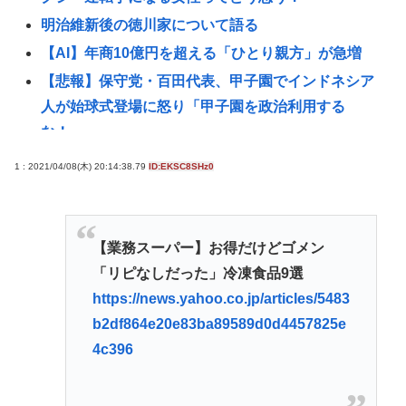
明治維新後の徳川家について語る
【AI】年商10億円を超える「ひとり親方」が急増
【悲報】保守党・百田代表、甲子園でインドネシア
人が始球式登場に怒り「甲子園を政治利用する
な！」
タイ人12歳少女を60人の日本人にレ●プさせたおっさ
1 : 2021/04/08(木) 20:14:38.79
ID:EKSC8SHz0
ん、求刑6年。レ●プ犯60人は野放し
高橋名人「左手のバネを取るために手術をします」
【悲報】高市、非核三原則を今後も堅持していくの
【業務スーパー】お得だけどゴメン
表現削除www
「リピなしだった」冷凍食品9選
【悲報】大卒公務員40歳年収700万ワイ、咽び泣く…
https://news.yahoo.co.jp/articles/5483
b2df864e20e83ba89589d0d4457825e
【🧟】「ゾンビたばこ売人」と肩組みショット「小
4c396
園海斗」に注がれる”厳しい視線” 「レギュラー剥奪
も選択肢のひとつに」
とんこつらーめんが全く流行らない理由ってなんや