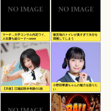
マーチ→大手コンサル内定ワイ、
被災地のトイレが臭すぎて水分を
人生勝ち組ロードへwww
我慢してしまう
小野田華凛ちゃんの魅力を語りた
【天使】江端妃咲＠奇跡の1枚
い