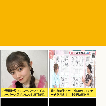
小野田紗栞ってスーパーアイドル
鈴木奈穂子アナ 袖口からインナ
スーパー人気メンになれる可能性
ーチラ見え！！【GIF動画あり】
あったよな？