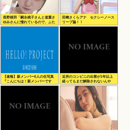
長野桃羽「嗣永桃子さんと道重さ
田﨑さくらアナ セクシーノース
ゆみさんに憧れているので、ふた
リーブ脇！！
りの憧れの部分をぎゅっと集めた
存在になり
【速報】新メンバー6人の生写真
近所のコンビニの出禁が1年以上
『こんにちは！新メンバーです
経ってもまだ解除されないんや
☆』
が…