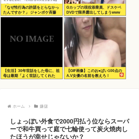
「なぜ性行為の許諾をとらなかっ
Gカップの現役添乗員、ドスケベ
たんですか？」 ジャンポケ斉藤
DVDで限界露出してしまうwww
「なぜとる必要があるんで
小山玲奈、手ぶらや極小ビキニで
す？！」
大放出！！新作「聖なる山」の動
画＆画像まとめ！
【生活】30年世話をした母に、祖
【GIF画像】このお●ぱい100点の
母は最期「よく世話してくれた
A.V女優の名前を教えろ！
ね。ずっと嫌いだったのが残念だ
よ」と言って死んだ
ホーム
嫌儲
しょっぼい外食で2000円払う位ならスーパ
ーで和牛買って庭で七輪使って炭火焼肉し
たほうが幸せじゃないか？