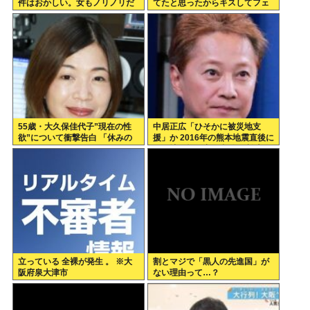
件はおかしい。女もノリノリだ
てたと思ったからキスしてフェ
った冤罪だろ」
ラさせただけ」これセーフで
は？
55歳・大久保佳代子”現在の性
中居正広「ひそかに被災地支
欲”について衝撃告白 「休みの
援」か 2016年の熊本地震直後に
日とかそうだね、だいたい…」
は現地で炊き出し 親友・松本人
志の闘病に心を痛め、頻繁に連
絡も
立っている 全裸が発生 。 ※大
割とマジで「黒人の先進国」が
阪府泉大津市
ない理由って…？