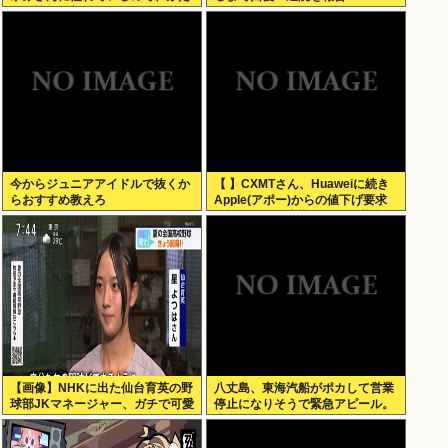
りの憧れの部分をぎゅっと集めた
存在になりたいです！」
今からジュニアアイドルで抜くか
【 】CXMTさん、Huaweiに続き
らおすすめ教えろ
Apple(アポー)からの値下げ要求
も拒否！！！半導体バボー継続
へ！！！
【画像】NHKに出た仙台育英の野
八丈島、東海汽船がポカして営業
球部JKマネージャー、ガチで可愛
停止になりそうで緊急アピール。
いぞ
生活物資が届かなくなるかも。ア
シタバ以外に食うものがねえ