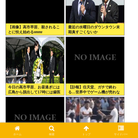
【画像】高市早苗、殺されるこ
最近の水曜日のダウンタウン末
とに怯え始めるwww
期臭すごくないか
今日の高市早苗、お昼過ぎには
【訃報】任天堂、ガチで終わ
広島から脱出して17時には歯医
る…世界中でゲーム機が売れな
者に寄ってそのまま帰宅
くなってしまった模様
ホーム
検索
トップ
サイドバー