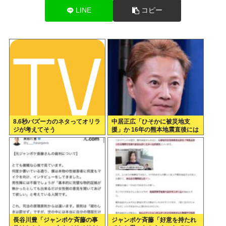
LINE
コピー
8.6秒バズーカのネタってオリラ
中居正広「ひそかに被災地支
ジが考えてそう
援」か 16年の熊本地震直後には
現地で炊き出し “誰にも知られ
なくて良い”と、強まる福祉活動
への思い
長谷川豊「ジャンポケ斉藤の事
ジャンポケ斉藤「好意を持たれ