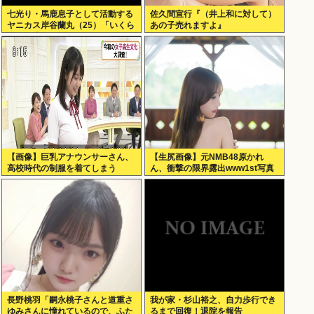
七光り・馬鹿息子として活動する
佐久間宣行『（井上和に対して）
ヤニカス岸谷蘭丸（25）「いくら
あの子売れますよ』
税金を我々が払ってるんだと」
【画像】巨乳アナウンサーさん、
【生尻画像】元NMB48原かれ
高校時代の制服を着てしまう
ん、衝撃の限界露出www1st写真
集でパールTバックのランジェリ
ー姿を解禁！！！
長野桃羽「嗣永桃子さんと道重さ
我が家・杉山裕之、自力歩行でき
ゆみさんに憧れているので、ふた
るまで回復！退院を報告