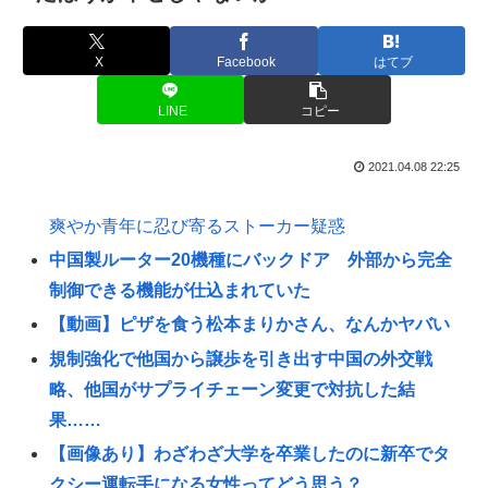
X
Facebook
はてブ
LINE
コピー
2021.04.08 22:25
爽やか青年に忍び寄るストーカー疑惑
中国製ルーター20機種にバックドア 外部から完全
制御できる機能が仕込まれていた
【動画】ピザを食う松本まりかさん、なんかヤバい
規制強化で他国から譲歩を引き出す中国の外交戦
略、他国がサプライチェーン変更で対抗した結
果……
【画像あり】わざわざ大学を卒業したのに新卒でタ
クシー運転手になる女性ってどう思う？