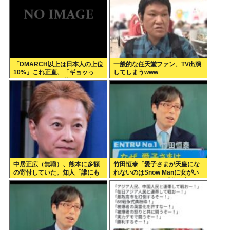
「DMARCH以上は日本人の上位
一般的な任天堂ファン、TV出演
10%」これ正直、「ギョッっ
してしまうwww
と」するよなあ…職場でも
MARCH同以下の低学歴とかあ
んまり観ない
中居正広（無職）、熊本に多額
竹田恒泰「愛子さまが天皇にな
の寄付していた。知人「誰にも
れないのはSnow Manに女がい
知られなくてもいい、と公表し
ないのと同じ」 民「養子案は
てない」
Snow Manに竹田恒泰が入るよ
うなもの」