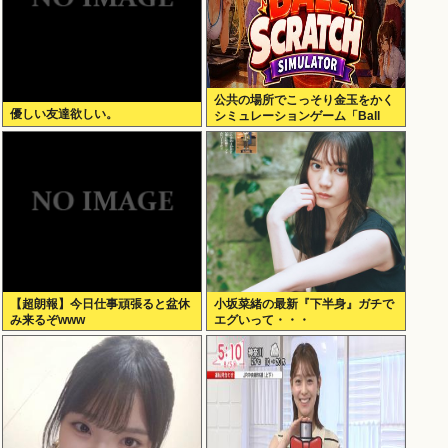
公共の場所でこっそり金玉をかく
優しい友達欲しい。
シミュレーションゲーム「Ball
Scratch Simulator」がSteamで
発表される
【超朗報】今日仕事頑張ると盆休
小坂菜緒の最新『下半身』ガチで
み来るぞwww
エグいって・・・