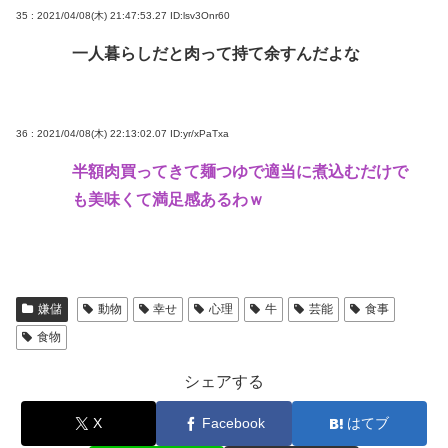
35 : 2021/04/08(木) 21:47:53.27
ID:lsv3Onr60
一人暮らしだと肉って持て余すんだよな
36 : 2021/04/08(木) 22:13:02.07
ID:yr/xPaTxa
半額肉買ってきて麺つゆで適当に煮込むだけで
も美味くて満足感あるわｗ
嫌儲
動物
幸せ
心理
牛
芸能
食事
食物
シェアする
X
Facebook
はてブ