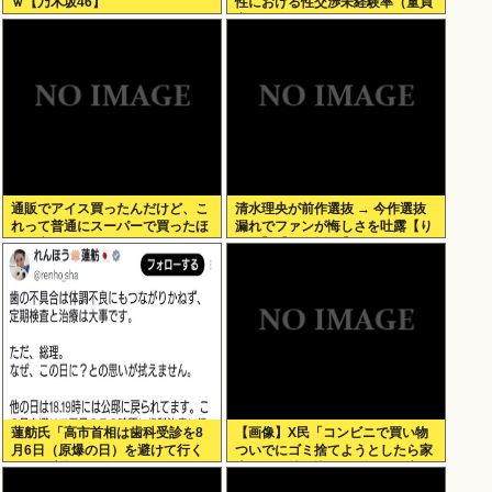
ｗ【乃木坂46】
性における性交渉未経験率（童貞
率）が約26%（4人に1人）
通販でアイス買ったんだけど、こ
清水理央が前作選抜 → 今作選抜
れって普通にスーパーで買ったほ
漏れでファンが悔しさを吐露【り
うが安くないか？
ーお】【日向坂46】
蓮舫氏「高市首相は歯科受診を8
【画像】X民「コンビニで買い物
月6日（原爆の日）を避けて行く
ついでにゴミ捨てようとしたら家
べきお立場ではないでしょうか」
庭ゴミの持ち込みはダメって言わ
れた」