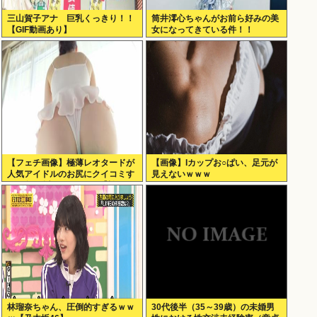
三山賀子アナ 巨乳くっきり！！
筒井澪心ちゃんがお前ら好みの美
【GIF動画あり】
女になってきている件！！
【フェチ画像】極薄レオタードが
【画像】Iカップお○ぱい、足元が
人気アイドルのお尻にクイコミす
見えないｗｗｗ
ぎて危険 透け×尻フェチ【松岡里
英】
林瑠奈ちゃん、圧倒的すぎるｗｗ
30代後半（35～39歳）の未婚男