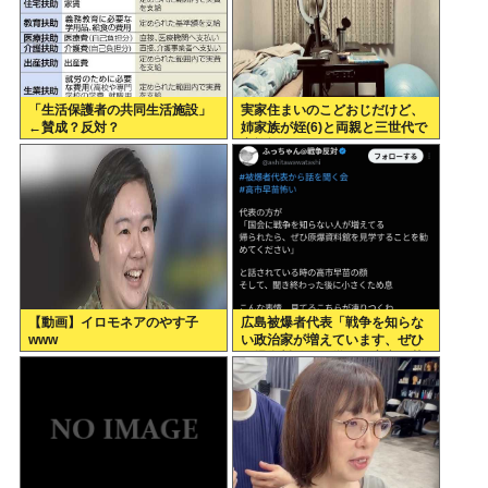
「生活保護者の共同生活施設」
実家住まいのこどおじだけど、
←賛成？反対？
姉家族が姪(6)と両親と三世代で
家族旅行に行くらしいから俺も
一緒に連れていってもらっても
いいよね？
【動画】イロモネアのやす子
広島被爆者代表「戦争を知らな
www
い政治家が増えています、ぜひ
原爆資料館に見学へ」高市早苗
「はぁ…(ため息)」ジロッ