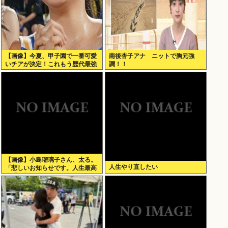
【画像】今夏、甲子園で一番可愛
南後杏子アナ ニットで胸元強
いチアが決定！これもう歴代最強
調！！
なんじゃね？
【画像】小島瑠璃子さん、太る。
人生やり直したい
「悲しいお知らせです。人生最高
体重更新しました！デニムがきつ
いw」