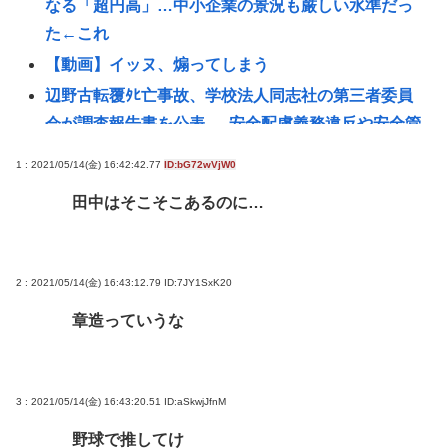
なる「超円高」…中小企業の景況も厳しい水準だっ
た←これ
【動画】イッヌ、煽ってしまう
辺野古転覆ﾀﾋ亡事故、学校法人同志社の第三者委員
会が調査報告書を公表 … 安全配慮義務違反や安全管
理
1 : 2021/05/14(金) 16:42:42.77
ID:bG72wVjW0
【正論】産経「前代未聞の無責任男、石破茂」
田中はそこそこあるのに…
【悲報】琵琶湖三市同時花火大会、開催中止を発表
→自治体が「そんな花火大会知らない」と公式声明
【研究】古代の遺物からマイクロプラスチック発
2 : 2021/05/14(金) 16:43:12.79
ID:7JY1SxK20
見、考古学に変化か
章造っていうな
国連事務総長「お金がありません。このままでは国
連が完全崩壊します。助けて下さい」
【神対応？】「中国人観光客が来なくなるぞ！」→
3 : 2021/05/14(金) 16:43:20.51
ID:aSkwjJfnM
神戸市議「で？」www
野球で推してけ