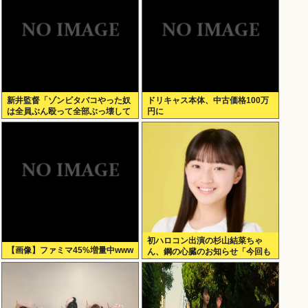
新井監督「ゾンビタバコやった奴
ドリキャス本体、中古価格100万
は全員ぶん殴って全部ぶっ壊して
円に
から辞めたい」
初ハロコン出演の杉山結菜ちゃ
【画像】ファミマ45%増量中www
ん、鋼の心臓のお知らせ「今回も
緊張してません」