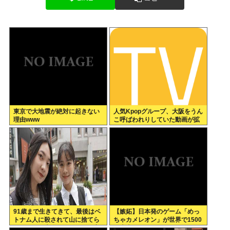
東京で大地震が絶対に起きない
人気Kpopグループ、大阪をうん
理由www
こ呼ばわれりしていた動画が拡
散www
91歳まで生きてきて、最後はベ
【嫉妬】日本発のゲーム「めっ
トナム人に殺されて山に捨てら
ちゃカメレオン」が世界で1500
れるって日本終わってんだろ高
万本売れる