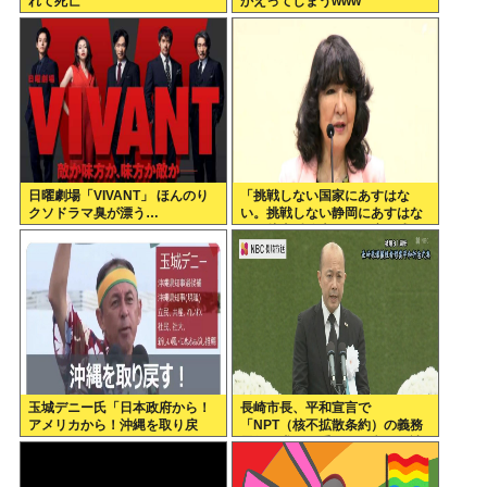
れて死亡
かえってしまうwww
日曜劇場「VIVANT」 ほんのり
「挑戦しない国家にあすはな
クソドラマ臭が漂う…
い。挑戦しない静岡にあすはな
い」片山財務大臣が政府の成長
戦略など講演=静岡市葵区
玉城デニー氏「日本政府から！
長崎市長、平和宣言で
アメリカから！沖縄を取り戻
「NPT（核不拡散条約）の義務
す！」
履行を求める重要な一文」を読
み飛ばす痛恨のミス