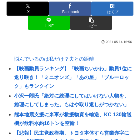
X
Facebook
はてブ
LINE
コピー
2021.05.14 16:56
悩んでいるのは私だけ？夫との距離
【映画動員ランキング】「映画ちいかわ」動員1位に
返り咲き！「ミニオンズ」「あの星」「ブルーロッ
ク」もランクイン
小沢一郎氏「絶対に総理にしてはいけない人物を、
総理にしてしまった。もはや取り返しがつかない」
熊本地震支援に米軍が救援物資を輸送、KC-130輸送
機が飲料水約16トンを空輸！
【悲報】民主党政権期、トヨタ本体すら営業赤字に