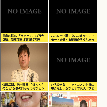
日産の軽EV「サクラ」、10万台
バスローブ着てタバコ吹かしてリ
突破、新車価格は実質56万円
モート会議する動画作ろうと思っ
てるんだが
佐藤二朗、胸中吐露「”ほんとう
ひろゆき氏、ネットコメント欄に
のこと”を僕の口からは何ひとつ
書き込む人をひと言で表現「ひま
言えなくて… 言葉にできぬ悔しさ
人」 自身への誹謗中傷は「あんま
を日々感じております」
りないですよ」