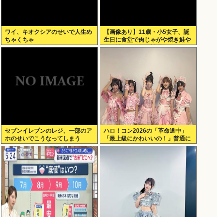
ワイ、キオクシアのせいで人生め
【画像あり】11歳・小5女子、誕
ちゃくちゃ
生日に食堂で肉じゃがや焼き鮭や
玉子焼きなど一品料理をオジサン
みたいに食べる
セブンイレブンのレジ、一部のア
ハロ！コン2026の「革命道中」
ホのせいでこうなってしまう
「最上級にかわいいの！」普通に
好評www