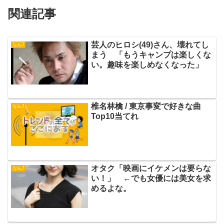
関連記事
芸人のヒロシ(49)さん、壊れてし
なんJ
まう 「もうキャンプは楽しくな
い。趣味を楽しめなくなった」
椎名林檎 / 東京事変で好きな曲
なんJ
Top10当てれ
オタク「映画にイケメンは要らな
なんJ
い！」 ←でも女優には美女を求
めるよな。