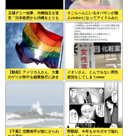
玉城デニー知事、沖縄独立を宣
そこらへんにいるオバサンが個
言「日本政府から沖縄をとりも
人vtuberになってアイドルみた
ろす！！」
いに扱わてるのヤバない？
【動画】アメリカ人さん、大量
イオンさん、とんでもない男性
のゲイが街中を縦横無尽に歩き
差別をしてしまうwww
回る
【千葉】交際相手が波にさらわ
野獣邸、今年もホモガキで溢れ