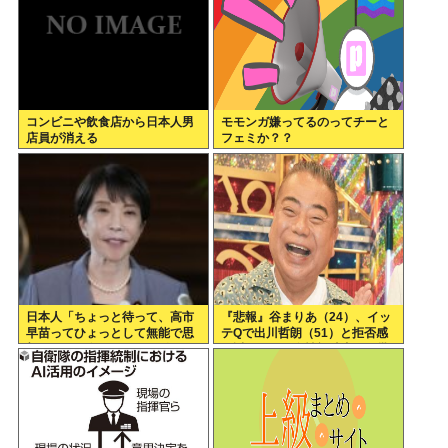
コンビニや飲食店から日本人男
モモンガ嫌ってるのってチーと
店員が消える
フェミか？？
日本人「ちょっと待って、高市
『悲報』谷まりあ（24）、イッ
早苗ってひょっとして無能で思
テQで出川哲朗（51）と拒否感
想もやばい女…？」 これ俺らの
が近すぎると女性視聴者から批
声はなんで届かなかったのかな
判殺到…！！