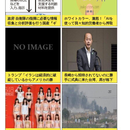
政府 自衛隊の指揮に必要な情報
ホワイトカラー、激怒！「AIを
収集と分析評価を行う国産『ギ
使って我々知的労働者から搾取
ョギョギョAI』導入へ
するのを止めろォォオオ
オ！！！」
トランプ「イランは経済的に破
長崎から招待されてないのに勝
綻しているからアメリカの勝
手に式典に来た台湾、席が格下
利」ゴールポストが大移動
だとしてブチギレ欠席w