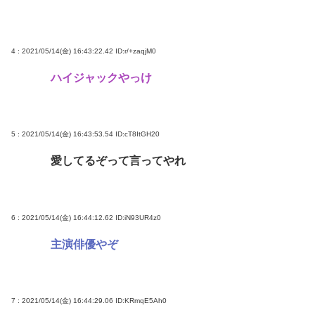
【速報】佐藤二朗がまたX更新！その内容がガチでヤ
バすぎる…
トンボとかいうクソキショい虫が市民権を得てる理
4 : 2021/05/14(金) 16:43:22.42
ID:r/+zaqjM0
由w
ハイジャックやっけ
中年層が「ちいかわ」にハマる理由www
令和の貝殻ビキニ、下品すぎる
5 : 2021/05/14(金) 16:43:53.54
ID:cT8ItGH20
Powered by livedoor 相互RSS
愛してるぞって言ってやれ
6 : 2021/05/14(金) 16:44:12.62
ID:iN93UR4z0
主演俳優やぞ
7 : 2021/05/14(金) 16:44:29.06
ID:KRmqE5Ah0