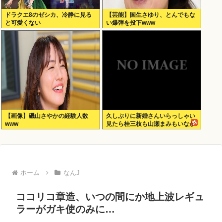
ドラクエ8のゼシカ、冷静に見る
【芸能】国生さゆり、とんでもな
と可愛くない
い爆弾を投下www
【画像】磯山さやかの経験人数
久しぶりに新婚さんいらっしゃい
www
見たら桂三枝も山瀬まみもいなか
った
ホーム
なんJ
ココリコ章造、いつの間にか地上波レギュ
ラーがガキ使のみに…