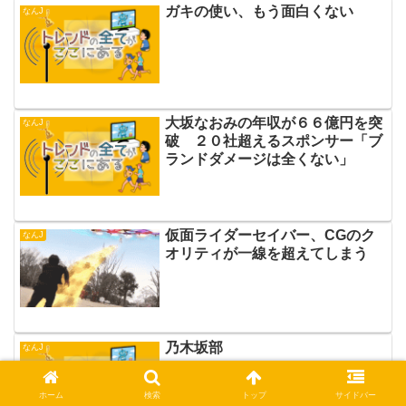
ガキの使い、もう面白くない
なんJ
大坂なおみの年収が６６億円を突
なんJ
破 ２０社超えるスポンサー「ブ
ランドダメージは全くない」
仮面ライダーセイバー、CGのク
なんJ
オリティが一線を超えてしまう
乃木坂部
なんJ
ホーム
検索
トップ
サイドバー