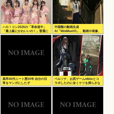
ハロ！コン2026の「革命道中」
中国製の動画生成
「最上級にかわいいの！」普通に
AI「MiniMaxH3」、動画や画像、
好評wwwww
音楽の参照機能搭載でディープフ
ェイク作り放題に。終わりの始ま
りか
高卒40代ニート歴20年 自分の日
ペルソナ、お尻ゲームnikkeとコ
常をマンガにしたぞ
ラボしたのに全くケツを揺らさな
いため炎上