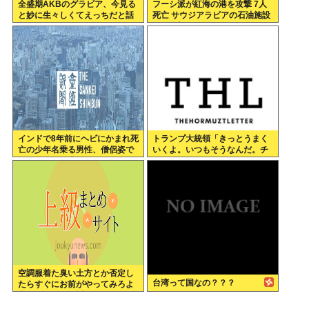
全盛期AKBのグラビア、今見る
フーシ派が紅海の港を攻撃 7人
と妙に生々しくてえっちだと話
死亡 サウジアラビアの石油施設
題にwww
にも攻撃
インドで8年前にヘビにかまれ死
トランプ大統領「きっとうまく
亡の少年名乗る男性、僧侶姿で
いくよ。いつもそうなんだ。チ
現れ金銭を要求
ェスゲームみたいなものさ」
空調服着た臭い土方とか否定し
台湾って国なの？？？
たらすぐにお前がやってみろよ
暑いんだよって返ししてるのよ
く見るんだが