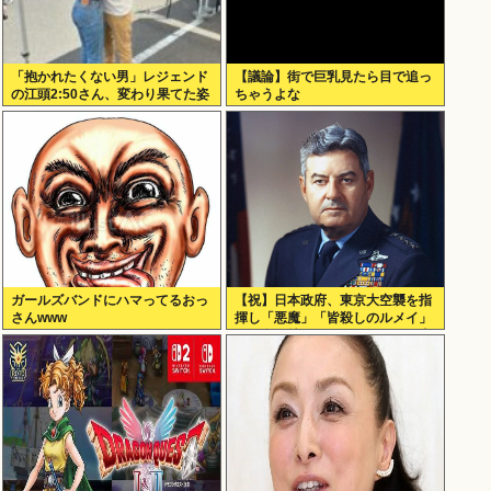
「抱かれたくない男」レジェンド
【議論】街で巨乳見たら目で追っ
の江頭2:50さん、変わり果てた姿
ちゃうよな
で発見される
ガールズバンドにハマってるおっ
【祝】日本政府、東京大空襲を指
さんwww
揮し「悪魔」「皆殺しのルメイ」
の渾名を持つカーチス・ルメイ米
国空軍大将に勲一等旭日大綬章を
授与