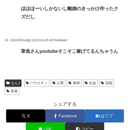
ほほほーいしかないし離婚のきっかけ作ったク
ズだし
32 : 2021/05/14(金) 16:51:02.85
ID:5YvHGkIr0
章造さんyoutubeそこそこ稼げてるんちゃうん
なんJ
バラエティ
人間
地球
社会
芸能
若者
シェアする
X
Facebook
はてブ
LINE
コピー