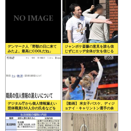
市てめえ
デンマーク人「野獣の日に来て
ジャンポケ斎藤の意見を誰も信
みたよ。最高にCOOLだね」
じずにエッヂ全体が女を信じる
空気感、怖すぎる
デジタル庁から個人情報漏えい
【動画】 米女子バスケ、ディジ
団体職員150人分の氏名などを
ョナイ・キャリントン選手の余
他省庁へ誤送付、第三者に転送
りにあからさまなラフプレーに
なし
批判殺到