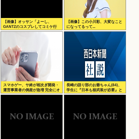
【画像】オッサン「よーし、
【画像】この小川彩、大変なこと
GANTZのコスプレしてコミケ行
になってるって...
くかー」
スマホゲー、サ終が相次ぎ開発・
長崎の語り部のお爺ちゃん(84)、
運営事業者の倒産が急増 完全にオ
学生に『日本も核武装が必要』と
ワコンか
言われびっくり