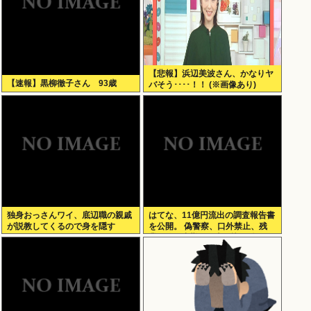
【悲報】浜辺美波さん、かなりヤ
【速報】黒柳徹子さん 93歳
バそう････！！ (※画像あり)
独身おっさんワイ、底辺職の親戚
はてな、11億円流出の調査報告書
が説教してくるので身を隠す
を公開。 偽警察、口外禁止、残
業・休日出勤200時間越、孤
立…。やばすぎて草はえる