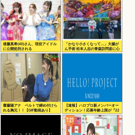
後藤真希(40)さん、現役アイドル
「かなり小さくなって…」大腸が
に公開処刑される
ん手術 松本人志の青森訪問姿に心
配の声「脂肪のない感じが」「無
理せずに」
齋藤陽アナ ベルトで締め付けら
【速報】ハロプロ新メンバーオー
れる胸元！！【GIF動画あり】
ディション！応募年齢上限が『22
歳』に引き上げられる