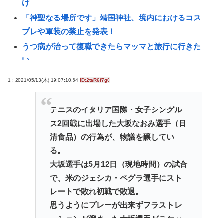
げ
「神聖なる場所です」靖国神社、境内におけるコス
プレや軍装の禁止を発表！
うつ病が治って復職できたらマッマと旅行に行きた
い
レスバトル星人「この惑星で一番レスバが強い奴を
1 : 2021/05/13(木) 19:07:10.64
ID:2taR6f7g0
出せ。そいつが負けたら滅ぼす」👈誰を出す？
8/22開催「琵琶湖三市同時花火大会」、市公式「そん
テニスのイタリア国際・女子シングル
な花火大会は存在しない」→ SNS阿鼻叫喚
ス2回戦に出場した大坂なおみ選手（日
「そば（うどん）+いなり寿司」ってセットをあまり
清食品）の行為が、物議を醸してい
食わなくなった理由。
る。
「そうめんともう一品」何にする？ | そうめんの味付
大坂選手は5月12日（現地時間）の試合
けどんなのかある？
で、米のジェシカ・ペグラ選手にスト
省内で「片山氏交代の噂」 後任に小野寺税調会長
レートで敗れ初戦で敗退。
の名前
思うようにプレーが出来ずフラストレ