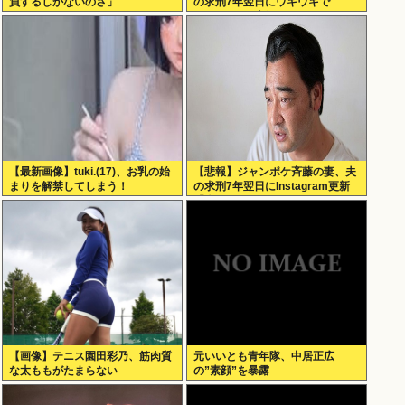
負するしかないのさ」
の求刑7年翌日にウキウキで
Instagram更新
【最新画像】tuki.(17)、お乳の始
【悲報】ジャンポケ斉藤の妻、夫
まりを解禁してしまう！
の求刑7年翌日にInstagram更新
「楽しすぎた」←これｗ
【画像】テニス園田彩乃、筋肉質
元いいとも青年隊、中居正広
な太ももがたまらない
の”素顔”を暴露