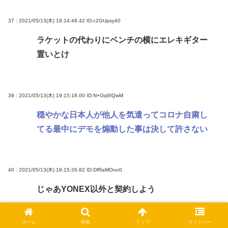
37 : 2021/05/13(木) 19:14:48.42
ID:c2GUpsy40
ラケットの代わりにベンチの横にエレキギター
置いとけ
39 : 2021/05/13(木) 19:15:18.00
ID:N+Oq9IQwM
穏やかな日本人が他人を気遣ってコロナ自粛し
てる最中にデモを煽動した事は決して許さない
40 : 2021/05/13(木) 19:15:26.82
ID:DfRaMOno0
じゃあYONEX以外と契約しよう
ホーム
検索
トップ
サイドバー