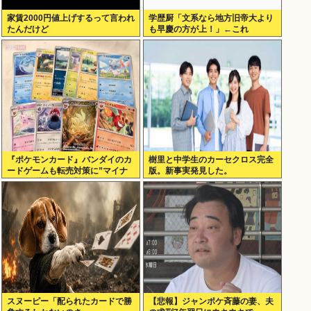
家賃2000円値上げするって言われ
学歴厨「文系なら地方旧帝大より
たんだけど
も早慶の方が上！」←これ
『ポケモンカード』バンダイのカ
樹里と中学生のカーセクロス完全
ードゲームも転売対策に”マイナ
版。新事実発見した。
ンバー”導入開始「効果テキメ
ン」
スヌーピー「配られたカードで勝
【悲報】ジャンポケ斉藤の妻、夫