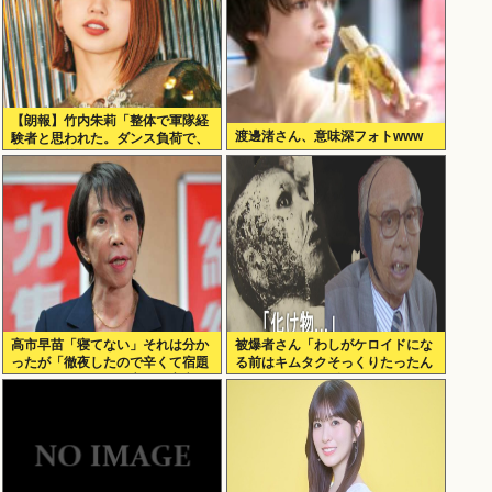
【朗報】竹内朱莉「整体で軍隊経
渡邊渚さん、意味深フォトwww
験者と思われた。ダンス負荷で、
私の骨と筋肉はもうグチャグチャ
になってい
高市早苗「寝てない」それは分か
被爆者さん「わしがケロイドにな
ったが「徹夜したので辛くて宿題
る前はキムタクそっくりたったん
やってません」って言う奴高市早
じゃ」ハードなギャグをかます
苗以外に見たことないのだが