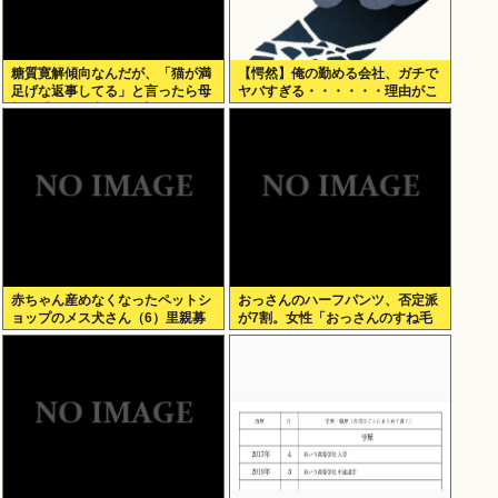
糖質寛解傾向なんだが、「猫が満
【愕然】俺の勤める会社、ガチで
足げな返事してる」と言ったら母
ヤバすぎる・・・・・・理由がこ
親に「お気の毒w」と言われた
ちら・・・・・・
赤ちゃん産めなくなったペットシ
おっさんのハーフパンツ、否定派
ョップのメス犬さん（6）里親募
が7割。女性「おっさんのすね毛
集されてしまうwww
なんて見たくないじゃないですか
w」