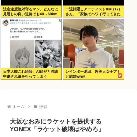
法定速度絶対守るマン、どんなに
一流顔隠しアーティストtuki.(17)
見通しの良い道路でも40～60km
さん、「家族でハワイ行ってきた
以上出さない
w」 自己顕示欲がどんどん抑えら
れなくなる
日本人艦これ絵師、AI絵だと誹謗
レインボー池田、超美人女子アナ
中傷され筆を折ってしまう
と結婚www
ホーム
嫌儲
大坂なおみにラケットを提供する
YONEX「ラケット破壊はやめろ」