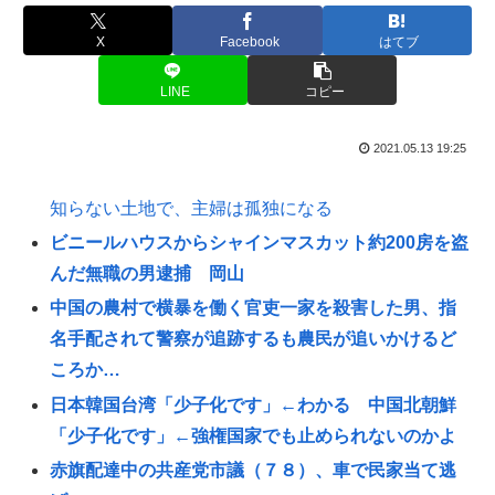
X
Facebook
はてブ
LINE
コピー
2021.05.13 19:25
知らない土地で、主婦は孤独になる
ビニールハウスからシャインマスカット約200房を盗
んだ無職の男逮捕 岡山
中国の農村で横暴を働く官吏一家を殺害した男、指
名手配されて警察が追跡するも農民が追いかけるど
ころか…
日本韓国台湾「少子化です」←わかる 中国北朝鮮
「少子化です」←強権国家でも止められないのかよ
赤旗配達中の共産党市議（７８）、車で民家当て逃