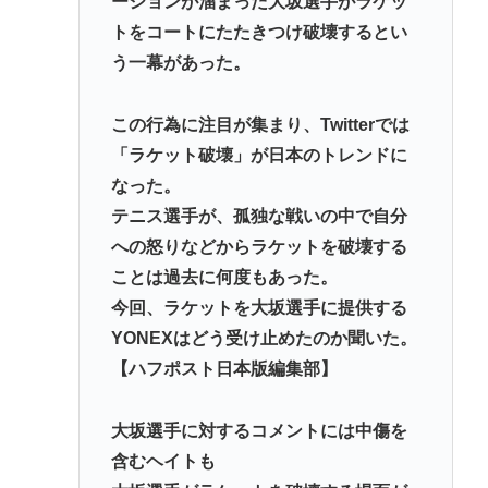
ーションが溜まった大坂選手がラケッ
【悲報】米農家「もう無理です…」。過去最大の在
トをコートにたたきつけ破壊するとい
庫を抱える状態で新米収穫。新米価格安すぎて赤字
う一幕があった。
に
【唐揚げ20回】24歳無職女、中学同級生に8年ストー
この行為に注目が集まり、Twitterでは
カー…「純愛」と「恐怖」の声
「ラケット破壊」が日本のトレンドに
ラーメン二郎「もう食わない？ さっきは食べれるっ
なった。
て言ったじゃねーか！」（ヽ´ん`）「」 反論できる？
テニス選手が、孤独な戦いの中で自分
昔のおまいら「マクドはクソ！モスバーガー最高
への怒りなどからラケットを破壊する
や！」👈この風潮はもう無くなった？
ことは過去に何度もあった。
今回、ラケットを大坂選手に提供する
Powered by livedoor 相互RSS
YONEXはどう受け止めたのか聞いた。
【ハフポスト日本版編集部】
大坂選手に対するコメントには中傷を
含むヘイトも