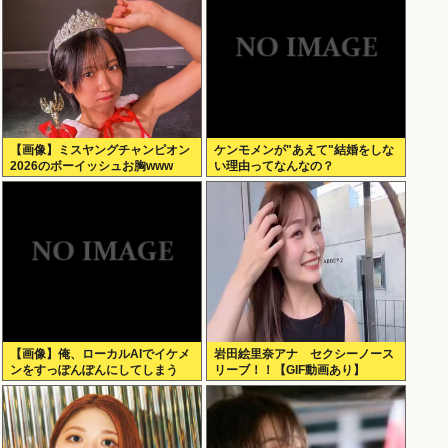
【画像】ミスヤングチャンピオン
ケンモメンが"あえて"結婚をしな
2026のボーイッシュお胸www
い理由ってなんなの？
【画像】俺、ローカルAIでイケメ
岩田絵里奈アナ セクシーノース
ンをすっぽんぽんにしてしまう
リーブ！！【GIF動画あり】
www