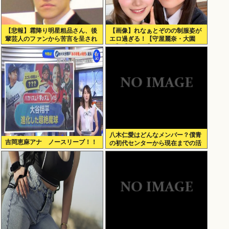
【悲報】霜降り明星粗品さん、後
【画像】れなぁとぞのの制服姿が
輩芸人のファンから苦言を呈され
エロ過ぎる！【守屋麗奈・大園
ブチギレ発狂…
玲】【櫻坂46】
八木仁愛はどんなメンバー？僕青
吉岡恵麻アナ ノースリーブ！！
の初代センターから現在までの活
動を紹介