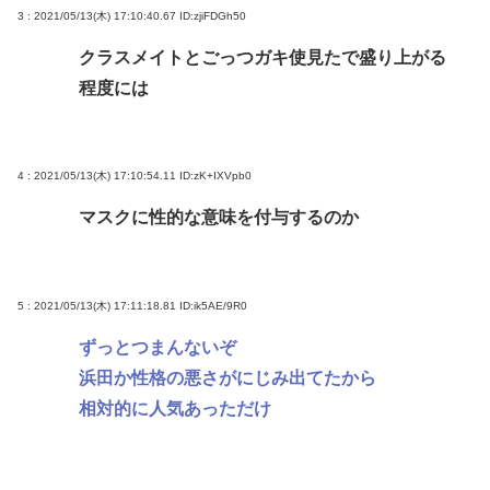
3 : 2021/05/13(木) 17:10:40.67
ID:zjiFDGh50
高市総理と対話の避難所代表者「避難所の生活は至
れり尽くせりで全く不自由ない、ありがとう！日本
クラスメイトとごっつガキ使見たで盛り上がる
人でよかった！」
程度には
ここ数年「どっちもどっち」とか「まだわからない
から叩くな」とかゆうチキン野郎が増えたけどどっ
4 : 2021/05/13(木) 17:10:54.11
ID:zK+IXVpb0
から来たの？(´・ω・`)
【動画】手術中に熊本地震直撃やばすぎwww
マスクに性的な意味を付与するのか
医療脱毛・脱毛サロンを考えてるんだが！脱毛モメ
ンいるか？？
5 : 2021/05/13(木) 17:11:18.81
ID:ik5AE/9R0
Powered by livedoor 相互RSS
ずっとつまんないぞ
浜田か性格の悪さがにじみ出てたから
相対的に人気あっただけ