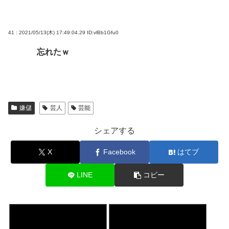
41 : 2021/05/13(木) 17:49:04.29
ID:vlBb1Gfu0
忘れたｗ
嫌儲
芸人
芸能
シェアする
X
Facebook
はてブ
LINE
コピー