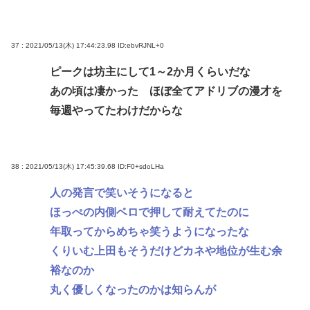
37 : 2021/05/13(木) 17:44:23.98
ID:ebvRJNL+0
ピークは坊主にして1～2か月くらいだな
あの頃は凄かった ほぼ全てアドリブの漫才を
毎週やってたわけだからな
38 : 2021/05/13(木) 17:45:39.68
ID:F0+sdoLHa
人の発言で笑いそうになると
ほっぺの内側ベロで押して耐えてたのに
年取ってからめちゃ笑うようになったな
くりいむ上田もそうだけどカネや地位が生む余
裕なのか
丸く優しくなったのかは知らんが