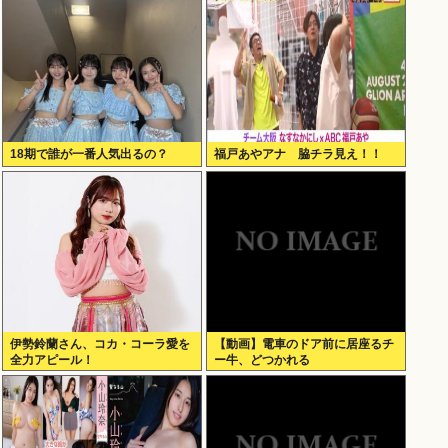
18期で誰が一番人気出るの？
福戸あやアナ 脇チラ見え！！
伊勢鈴蘭さん、コカ・コーラ愛を
【動画】電車のドア前に居座るチ
全力アピール！
ー牛、どつかれる