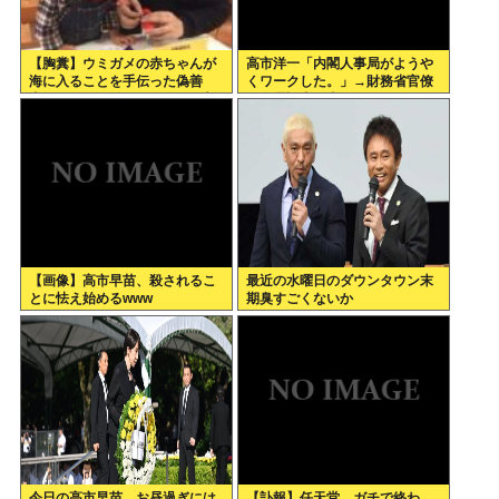
【胸糞】ウミガメの赤ちゃんが
高市洋一「内閣人事局がようや
海に入ることを手伝った偽善
くワークした。」→財務省官僚
者、最悪の行動だったことが判
の左遷記事を喜んでポスト
明
【画像】高市早苗、殺されるこ
最近の水曜日のダウンタウン末
とに怯え始めるwww
期臭すごくないか
今日の高市早苗、お昼過ぎには
【訃報】任天堂、ガチで終わ