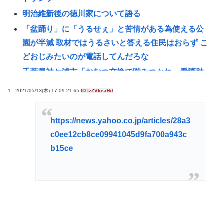
明治維新後の徳川家について語る
「盆踊り」に「うるせぇ」と苦情がある為使える公
園が半減 取材ではうるさいと答える住民はおらず こ
どおじみたいのが電話してんだろな
千葉県袖ケ浦市「おむつ交換で噛みつかれ」看護助
手の男を逮捕 90歳入院患者の顔や腹を殴るなどケ
1 : 2021/05/13(木) 17:09:21.65
ID:lzZVkeaHd
ガさせた疑い [8/6]
ビニコンの店員がいらっしゃいませー！言わないか
https://news.yahoo.co.jp/articles/28a3
ら本社にクレームいれてやりましたよ！www
c0ee12cb8ce09941045d9fa700a943c
【悲報】高市早苗に逆らった財務官僚、異例の左遷
b15ce
www
【悲報】NISA民、『オルカン』『S&P500』
『NASDAQ100』しか買わない
【悲報】お弁当屋さん、消費税が下がっても値段据
え置き