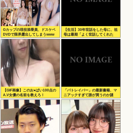
Gカップの現役添乗員、ドスケベ
【生活】30年世話をした母に、祖
DVDで限界露出してしまうwww
母は最期「よく世話してくれた
小山玲奈、手ぶらや極小ビキニで
ね。ずっと嫌いだったのが残念だ
大放出！！新作「聖なる山」の動
よ」と言って死んだ
画＆画像まとめ！
【GIF画像】このお●ぱい100点の
「パトレイバー」の最新書籍、マ
A.V女優の名前を教えろ！
ニアックすぎて誰が買うのか謎