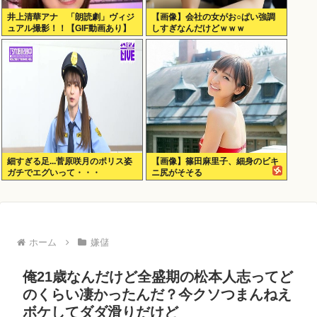
井上清華アナ 「朗読劇」ヴィジ
【画像】会社の女がお○ぱい強調
ュアル撮影！！【GIF動画あり】
しすぎなんだけどｗｗｗ
細すぎる足...菅原咲月のポリス姿
【画像】篠田麻里子、細身のビキ
ガチでエグいって・・・
ニ尻がそそる
ホーム
嫌儲
俺21歳なんだけど全盛期の松本人志ってど
のくらい凄かったんだ？今クソつまんねえ
ボケしてダダ滑りだけど