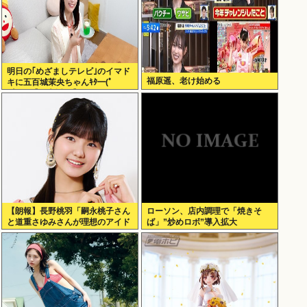
明日の｢めざましテレビ｣のイマド
福原遥、老け始める
キに五百城茉央ちゃんｷﾀ━(ﾟ
∀ﾟ)━!【乃木坂46】
【朗報】長野桃羽「嗣永桃子さん
ローソン、店内調理で「焼きそ
と道重さゆみさんが理想のアイド
ば」”炒めロボ”導入拡大
ル像」