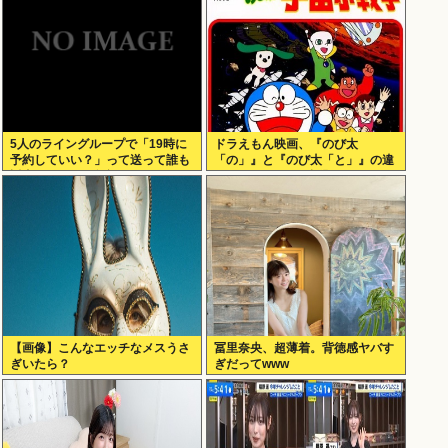
5人のライングループで「19時に
ドラえもん映画、『のび太
予約していい？」って送って誰も
「の」』と『のび太「と」』の違
返事しないから無視でいいよね？
いがわからないと話題に
【画像】こんなエッチなメスうさ
冨里奈央、超薄着。背徳感ヤバす
ぎいたら？
ぎだってwww