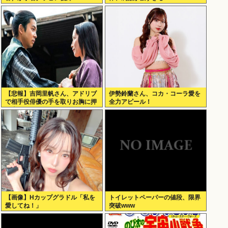
【悲報】吉岡里帆さん、アドリブ
伊勢鈴蘭さん、コカ・コーラ愛を
で相手役俳優の手を取りお胸に押
全力アピール！
し当てる（画像あり）
【画像】Hカップグラドル「私を
トイレットペーパーの値段、限界
愛してね！」
突破www