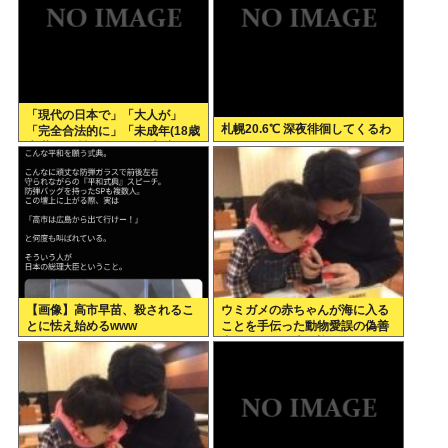
「現代の日本で」「大人が」
札幌20.6℃ 深夜徘徊してくるわ
「完全合法的に」「未成年(18歳
未満)」と性行為をする方法って
あるの？
【画像】高市早苗、殺されるこ
ウミガメの赤ちゃんが海に入る
とに怯え始めるwww
ことを手伝った動物愛誤の偽善
者、最悪の結末を迎える