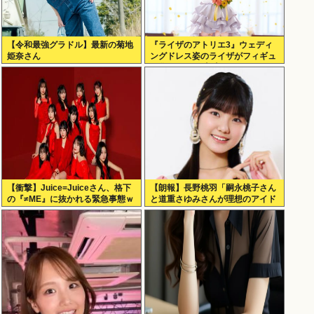
【令和最強グラドル】最新の菊地
『ライザのアトリエ3』ウェディ
姫奈さん
ングドレス姿のライザがフィギュ
ア化キタ───(ﾟ∀ﾟ)───!!!!!
【衝撃】Juice=Juiceさん、格下
【朗報】長野桃羽「嗣永桃子さん
の『≠ME』に抜かれる緊急事態ｗ
と道重さゆみさんが理想のアイド
ｗｗｗｗｗｗｗｗｗｗｗ
ル像」