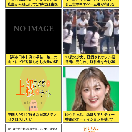
広島から脱出して17時には歯医
る…世界中でゲーム機が売れな
者に寄ってそのまま帰宅
くなってしまった模様
【高市日本】高市早苗、第二の
13歳の少女、誘拐されホテル経
山上にビビり散らかし大量のSP
営者に売られ、経営者を含む30
を従え演説台にも全面防弾ガラ
人以上から性的暴行。怒った群
スを設置
集が折檻(動画有)。ホテルはブ
ルドーザーで撤去
中国人だけど好きな日本人男と
ゆうちゃみ、恋愛リアリティー
セクロスしたい
番組のオーディションを受けた
過去を激白「10回くらい落ちて
るんです」