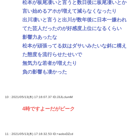
松本が板尾凄いと言うと数日後に板尾凄いとか
言い始めるアホが増えて減らなくなったり
出川凄いと言うと出川が数年後に日本一嫌われ
てた芸人だったのが好感度上位になるくらい
影響力あったな
松本が頑張ってる奴はダサいみたいな斜に構え
た態度を流行らせたせいで
無気力な若者が増えたり
負の影響も凄かった
10 : 2021/05/13(木) 17:16:07.37
ID:J3JLclumM
4時ですよーだがピーク
11 : 2021/05/13(木) 17:16:32.53
ID:+aobxDZcd