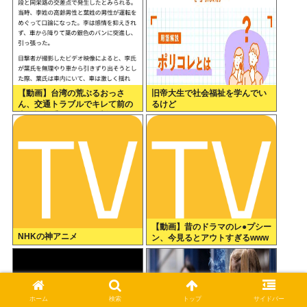
【動画】台湾の荒ぶるおっさ
旧帝大生で社会福祉を学んでい
ん、交通トラブルでキレて前の
るけど
車の運転手をナイフで斬りつけ
るも壮絶な返り討ちにあう
【動画】昔のドラマのレ●プシー
NHKの神アニメ
ン、今見るとアウトすぎるwww
ホーム
検索
トップ
サイドバー