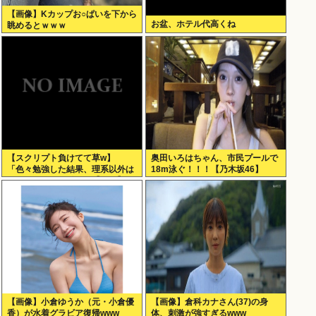
【画像】Kカップお○ぱいを下から
お盆、ホテル代高くね
眺めるとｗｗｗ
【スクリプト負けてて草w】
奥田いろはちゃん、市民プールで
「色々勉強した結果、理系以外は
18m泳ぐ！！！【乃木坂46】
エラー品だと気付いた【ガチ】」
について、もっと具体的に話そう
か
【画像】小倉ゆうか（元・小倉優
【画像】倉科カナさん(37)の身
香）が水着グラビア復帰www
体、刺激が強すぎるwww