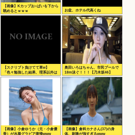
【画像】Kカップお○ぱいを下から
お盆、ホテル代高くね
眺めるとｗｗｗ
【スクリプト負けてて草w】
奥田いろはちゃん、市民プールで
「色々勉強した結果、理系以外は
18m泳ぐ！！！【乃木坂46】
エラー品だと気付いた【ガチ】」
について、もっと具体的に話そう
か
【画像】小倉ゆうか（元・小倉優
【画像】倉科カナさん(37)の身
香）が水着グラビア復帰www
体、刺激が強すぎるwww