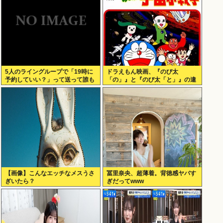
5人のライングループで「19時に
ドラえもん映画、『のび太
予約していい？」って送って誰も
「の」』と『のび太「と」』の違
返事しないから無視でいいよね？
いがわからないと話題に
【画像】こんなエッチなメスうさ
冨里奈央、超薄着。背徳感ヤバす
ぎいたら？
ぎだってwww