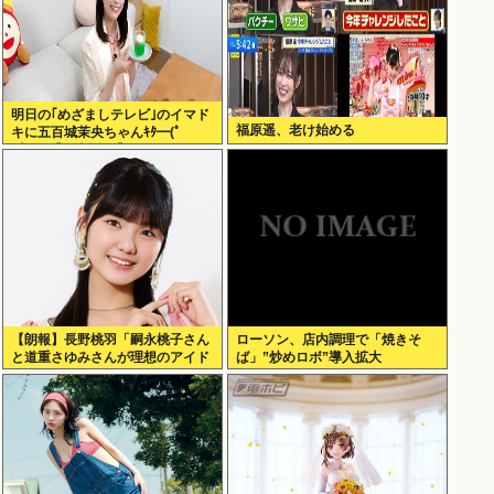
明日の｢めざましテレビ｣のイマド
福原遥、老け始める
キに五百城茉央ちゃんｷﾀ━(ﾟ
∀ﾟ)━!【乃木坂46】
【朗報】長野桃羽「嗣永桃子さん
ローソン、店内調理で「焼きそ
と道重さゆみさんが理想のアイド
ば」”炒めロボ”導入拡大
ル像」