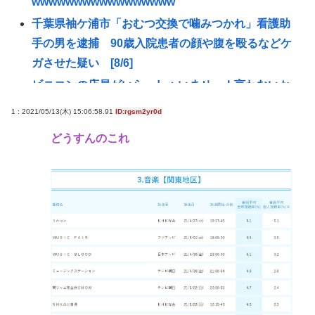
wwwwwwwwwwwwwwwww
千葉県袖ケ浦市「おむつ交換で噛みつかれ」看護助
手の男を逮捕 90歳入院患者の顔や腹を殴るなどケ
ガさせた疑い [8/6]
ビニコンの店員がいらっしゃいませー！言わないか
ら本社にクレームいれてやりましたよ！www
1 : 2021/05/13(木) 15:06:58.91
ID:rgsm2yr0d
【悲報】高市早苗に逆らった財務官僚、異例の左遷
どうすんのこれ
www
【悲報】NISA民、『オルカン』『S&P500』
『NASDAQ100』しか買わない
【悲報】お弁当屋さん、消費税が下がっても値段据
え置き
高市総理と対話の避難所代表者「避難所の生活は至
れり尽くせりで全く不自由ない、ありがとう！日本
人でよかった！」
ここ数年「どっちもどっち」とか「まだわからない