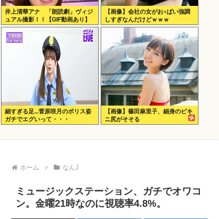
井上清華アナ 「朗読劇」ヴィジ
【画像】会社の女がお○ぱい強調
ュアル撮影！！【GIF動画あり】
しすぎなんだけどｗｗｗ
細すぎる足...菅原咲月のポリス姿
【画像】篠田麻里子、細身のビキ
ガチでエグいって・・・
ニ尻がそそる
ホーム
なんJ
ミュージックステーション、ガチでオワコ
ン。金曜21時なのに視聴率4.8%。