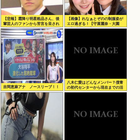
【悲報】霜降り明星粗品さん、後
【画像】れなぁとぞのの制服姿が
輩芸人のファンから苦言を呈され
エロ過ぎる！【守屋麗奈・大園
ブチギレ発狂…
玲】【櫻坂46】
八木仁愛はどんなメンバー？僕青
吉岡恵麻アナ ノースリーブ！！
の初代センターから現在までの活
動を紹介