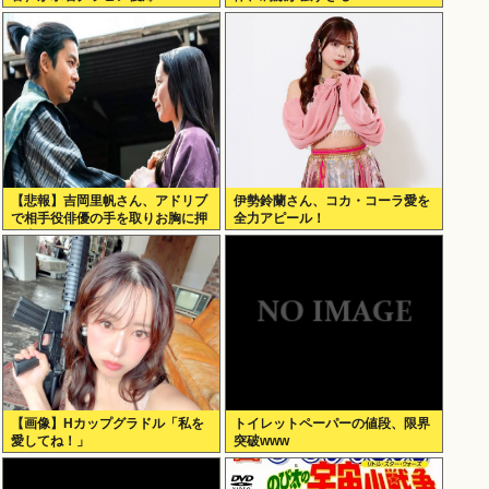
【悲報】吉岡里帆さん、アドリブ
伊勢鈴蘭さん、コカ・コーラ愛を
で相手役俳優の手を取りお胸に押
全力アピール！
し当てる（画像あり）
【画像】Hカップグラドル「私を
トイレットペーパーの値段、限界
愛してね！」
突破www