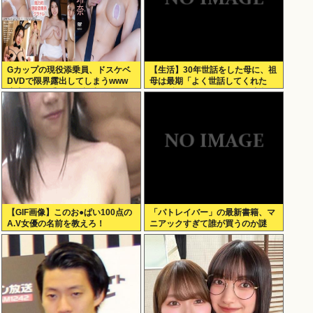
Gカップの現役添乗員、ドスケベ
【生活】30年世話をした母に、祖
DVDで限界露出してしまうwww
母は最期「よく世話してくれた
小山玲奈、手ぶらや極小ビキニで
ね。ずっと嫌いだったのが残念だ
大放出！！新作「聖なる山」の動
よ」と言って死んだ
画＆画像まとめ！
【GIF画像】このお●ぱい100点の
「パトレイバー」の最新書籍、マ
A.V女優の名前を教えろ！
ニアックすぎて誰が買うのか謎