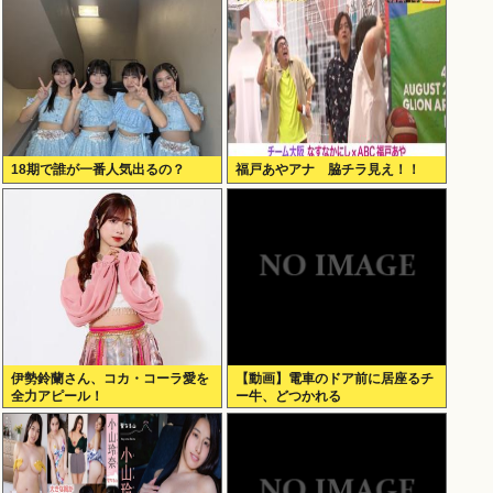
18期で誰が一番人気出るの？
福戸あやアナ 脇チラ見え！！
伊勢鈴蘭さん、コカ・コーラ愛を
【動画】電車のドア前に居座るチ
全力アピール！
ー牛、どつかれる