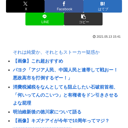
X
Facebook
はてブ
LINE
コピー
2021.05.13 15:41
それは純愛か、それともストーカー疑惑か
【画像】これ超おすすめ
パヨク「アジア人民、中国人民と連帯して戦おー！
悪政高市を打倒するぞー！」
消費税減税をなんとしても阻止したい石破前首相、
「何いってんのこいつ」と有権者をドン引きさせる
よな屁理
明治維新後の徳川家について語る
【画像】キズナアイが今年で10周年ってマジ？