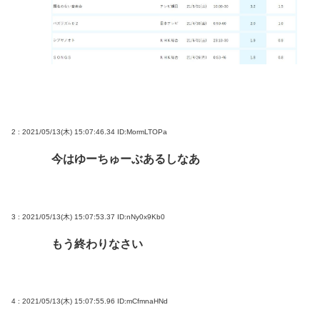
から叩くな」とかゆうチキン野郎が増えたけどどっ
から来たの？(´・ω・`)
【動画】手術中に熊本地震直撃やばすぎwww
医療脱毛・脱毛サロンを考えてるんだが！脱毛モメ
ンいるか？？
ジャンポケ斉藤「同意があったんです。本当です。
2 : 2021/05/13(木) 15:07:46.34
ID:MormLTOPa
信じて下さい」 ←何でこの主張が通らないの？
今はゆーちゅーぶあるしなあ
Powered by livedoor 相互RSS
3 : 2021/05/13(木) 15:07:53.37
ID:nNy0x9Kb0
もう終わりなさい
4 : 2021/05/13(木) 15:07:55.96
ID:mCfmnaHNd