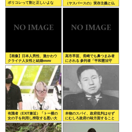
ポリコレって割と正しいよな
（ヤスパースの）実存主義と仏
教、それとワンピース 【ネタバ
レ注意】【スクリプト負けてて
草w】
【画像】日本人男性、激かわウ
高市早苗、長崎でも鼻つまみ者
クライナ人女性と結婚www
にされる 参列者「平和憲法守
れ」
有識者（EXIT兼近）「トー横の
本物のスパイ、政府批判はせず
女の子を利用し搾取する悪い大
にむしろ政府の味方面すること
人は排除しないといけない」
が判明