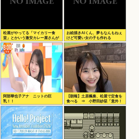
松屋がやってる「マイカリー食
お絵描きAIくん、夢もなんもねぇ
堂」とかいう激安カレー屋さんが
けど可愛い女の子も作れる
こちらwww
阿部華也子アナ ニットの巨
【朗報】土居楓奏、松屋で定食を
乳！！
食べる ⇒ 小野田紗栞「意外！
親近感持った」