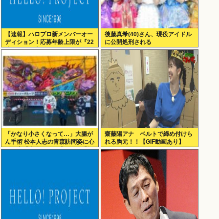
【速報】ハロプロ新メンバーオー
後藤真希(40)さん、現役アイドル
ディション！応募年齢上限が『22
に公開処刑される
歳』に引き上げられる
「かなり小さくなって…」大腸が
齋藤陽アナ ベルトで締め付けら
ん手術 松本人志の青森訪問姿に心
れる胸元！！【GIF動画あり】
配の声「脂肪のない感じが」「無
理せずに」