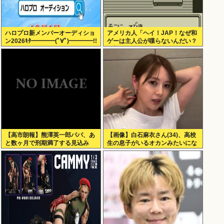
ハロプロ新メンバーオーディショ
アメリカ人「ヘイ！JAP！なぜ和
ン2026ｷﾀ━━━━(ﾟ∀ﾟ)━━━━!!
ゲーは主人公が喋らないんだい？
異様だよ？」
【高市朗報】熊澤英一郎パパ、あ
【画像】白石麻衣さん(34)、高校
と数ヶ月で刑期満了する見込み
生の息子がいるオカンみたいにな
ってしまう