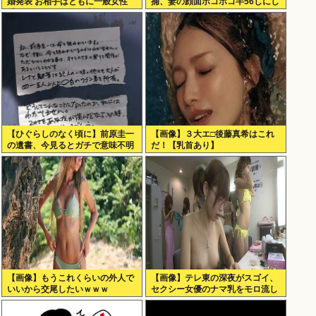
婚発表 お相手はともに一般女性
捕、妻の顔面ボコボコ半56しにし
重岡はすでに子供も「尊い」
た。
【ひぐらしのなく頃に】前原圭一
【画像】３大エ□後藤真希はこれ
の遺書、今見るとガチで意味不明
だ！【乳首あり】
すぎるwww
【画像】もうこれくらいの外人で
【画像】テレ東の深夜がスゴイ、
いいから交尾したいｗｗｗ
セクシー女優のナマ乳をモロ流し