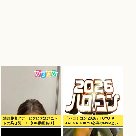
浦野芽良アナ ピタピタ透けニッ
「ハロ！コン 2026」TOYOTA
トの乗せ乳！！【GIF動画あり】
ARENA TOKYO公演のMVPとい
えば？