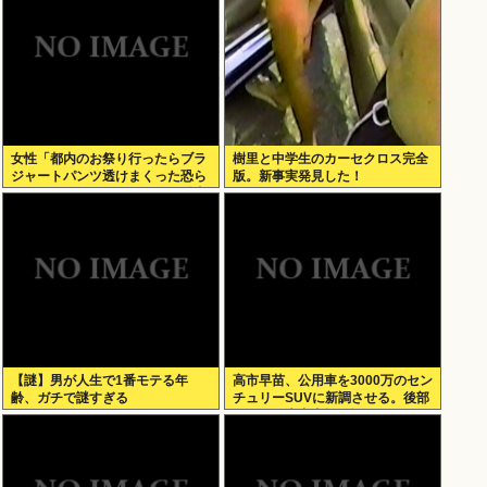
女性「都内のお祭り行ったらブラ
樹里と中学生のカーセクロス完全
ジャートパンツ透けまくった恐ら
版。新事実発見した！
くSHEINで買ったペラペラの浴衣
着てる女の子がいる」
【謎】男が人生で1番モテる年
高市早苗、公用車を3000万のセン
齢、ガチで謎すぎる
チュリーSUVに新調させる。後部
ガラスは車中喫煙を撮らせないた
めの特殊仕様に