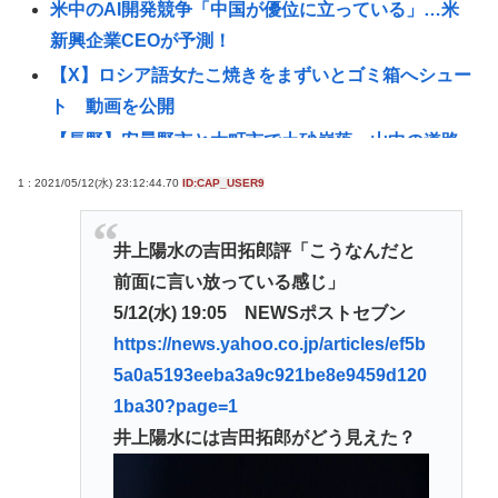
米中のAI開発競争「中国が優位に立っている」…米
新興企業CEOが予測！
【X】ロシア語女たこ焼きをまずいとゴミ箱へシュー
ト 動画を公開
【長野】安曇野市と大町市で土砂崩落 山中の道路
が寸断 宿泊客や登山客など計400人近くが孤立か
1 : 2021/05/12(水) 23:12:44.70
ID:CAP_USER9
土石流で橋が流されたとの情報も
8割がGemini利用、ChatGPTは68%
井上陽水の吉田拓郎評「こうなんだと
トー横キッズ、大人に失望「相談しても具体的に何
前面に言い放っている感じ」
もしてくれなくて傷つく。福祉は自由が奪われる」
5/12(水) 19:05 NEWSポストセブン
【高市早苗】マンションですれ違う時に「こんにち
https://news.yahoo.co.jp/articles/ef5b
は」って言ってくる奴がクソ気持ち悪い。話しかけ
5a0a5193eeba3a9c921be8e9459d120
てくんなよ
1ba30?page=1
【中共を共産主義独裁から解放】「いずれ本物の戦
井上陽水には吉田拓郎がどう見えた？
争に突入」アメリカの右派が夢見る〈露骨に交戦
的〉なシナリオ