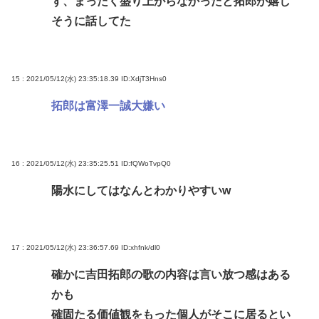
ず、まったく盛り上がらなかったと拓郎が嬉し
そうに話してた
15 : 2021/05/12(水) 23:35:18.39
ID:XdjT3Hns0
拓郎は富澤一誠大嫌い
16 : 2021/05/12(水) 23:35:25.51
ID:fQWoTvpQ0
陽水にしてはなんとわかりやすいw
17 : 2021/05/12(水) 23:36:57.69
ID:xhfnk/dl0
確かに吉田拓郎の歌の内容は言い放つ感はある
かも
確固たる価値観をもった個人がそこに居るとい