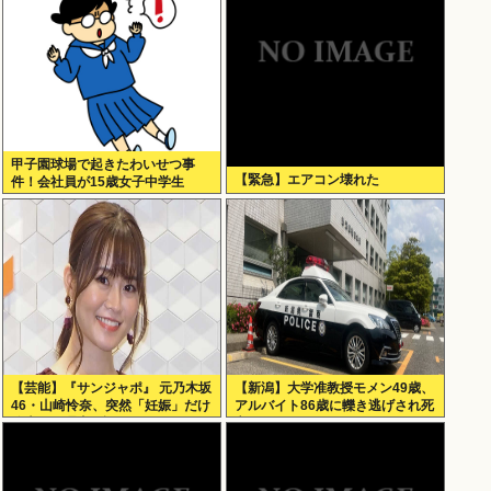
甲子園球場で起きたわいせつ事
【緊急】エアコン壊れた
件！会社員が15歳女子中学生
に・・
【芸能】『サンジャポ』 元乃木坂
【新潟】大学准教授モメン49歳、
46・山崎怜奈、突然「妊娠」だけ
アルバイト86歳に轢き逃げされ死
公表した理由を語る
亡