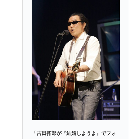
(📞´ん`)「はい嫌儲子供電話相談室」👧「犬は大きい
小さいのがいるのになんで猫はみんな同じ大きさな
の？」
ガチで死にたい時ってどうしたらいいの？
新しいキーボード買いたいんだけど、今のキーボー
ド壊れなくて買う理由が見つからない
「世界唯一の被爆国は北朝鮮」と主張し、チラシを
配布する輩が発生
Powered by livedoor 相互RSS
「吉田拓郎が『結婚しようよ』でフォ