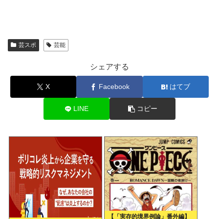
芸スポ
芸能
シェアする
X
Facebook
はてブ
LINE
コピー
【「実存的境界例論」番外編】