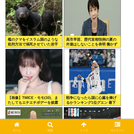
檻のクマをイスラム国のような
高市早苗、歴代首相恒例の夏の
処刑方法で溺死させていた岩手
外遊はしないことを表明 働かず
に批判殺到！ 岩手「こ、これは
連日終日公邸のもよう
岩手伝統の処刑方法なんよ…」
【画像】TWICE・モモ(30)、ま
戦争になったら国に心臓を捧げ
たしてもエチエチボデーを披露
るかランキング1位グエン 最下
www
位ジャップ
ホーム
検索
トップ
サイドバー