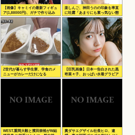
【画像】キャミイの最新フィギュ
楽しんご、神田うのの印象を率直
ア(1,88000円)、ガチで作り込み
に吐露「あまりにも素っ気ない態
がエグすぎる
度を取られて寂しい」
Z世代が暮らす学生寮、学食のメ
【巨乳画像】日本一告白された黒
ニューがカレーだけになる
嵜菜々子、おっぱい水着グラビア
がエッチすぎるwww
WEST.重岡大毅と濱田崇裕がW結
糞ダサエグザイル社長ヒロ、逮