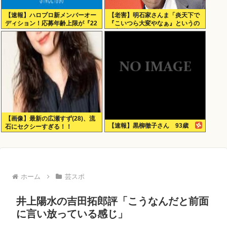
【速報】ハロプロ新メンバーオー
【老害】明石家さんま「炎天下で
ディション！応募年齢上限が『22
『こいつら大変やなぁ』というの
歳』に引き上げられる
が高校野球の良さ。ナイターが当
たり前だとつまらない」
【画像】最新の広瀬すず(28)、流
【速報】黒柳徹子さん 93歳
石にセクシーすぎる！！
ホーム
芸スポ
井上陽水の吉田拓郎評「こうなんだと前面
に言い放っている感じ」