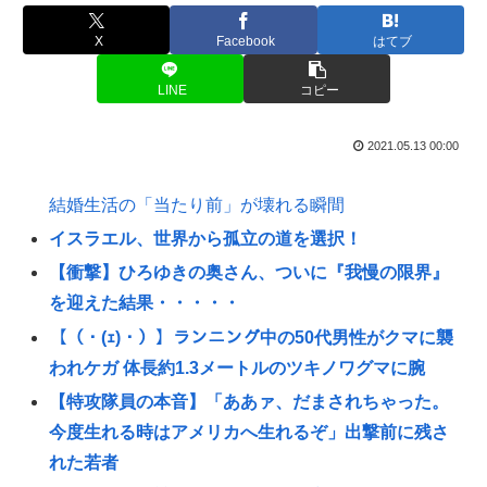
X
Facebook
はてブ
LINE
コピー
2021.05.13 00:00
結婚生活の「当たり前」が壊れる瞬間
イスラエル、世界から孤立の道を選択！
【衝撃】ひろゆきの奥さん、ついに『我慢の限界』
を迎えた結果・・・・・
【（・(ｪ)・）】ランニング中の50代男性がクマに襲
われケガ 体長約1.3メートルのツキノワグマに腕
【特攻隊員の本音】「ああァ、だまされちゃった。
今度生れる時はアメリカへ生れるぞ」出撃前に残さ
れた若者