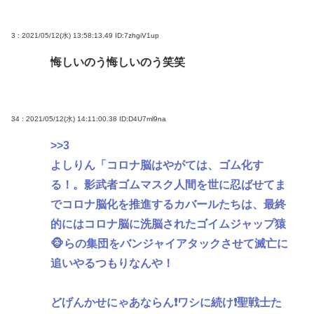
3 : 2021/05/12(水) 13:58:13.49
ID:7zhgiV1up
悔しいのう悔しいのう笑笑
34 : 2021/05/12(水) 14:11:00.38
ID:D4U7ml9na
>>3
よしりん「コロナ脳はやがては、ゴム化す
る！。影武者ゴムマスク人間を世に忍ばせてま
でコロナ脳化を推進するカバールたちは、最終
的にはコロナ脳に洗脳されたゴイムジャップ猿
🐵らの集団をバンジャイアタックさせて滅亡に
追いやるつもりなんや！
どげんかせにゃあならん❗ワシに続け❗聖戦士た