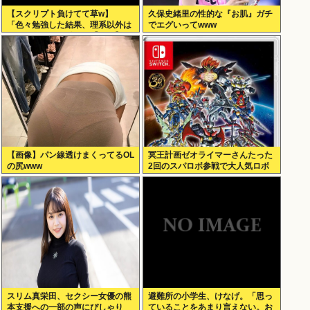
【スクリプト負けてて草w】
久保史緒里の性的な『お肌』ガチ
「色々勉強した結果、理系以外は
でエグいってwww
エラー品だと気付いた【ガチ】」
について、もっと具体的に話そう
か
【画像】パン線透けまくってるOL
冥王計画ゼオライマーさんたった
の尻www
2回のスパロボ参戦で大人気ロボ
作品にwww
スリム真栄田、セクシー女優の熊
避難所の小学生、けなげ。「思っ
本支援への一部の声にぴしゃり
ていることをあまり言えない。お