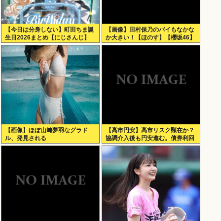
【今日は分身しない】町田ちま誕
【画像】田村保乃のパイもなかな
生日2026まとめ【にじさんじ】
か大きい！【ほのす】【櫻坂46】
【画像】ほぼ山﨑夢羽なグラド
【高市円安】高市リスク顕在か？
ル、発見される
協調介入後も円安進む。債券利回
りは急騰。大丈夫なのか？