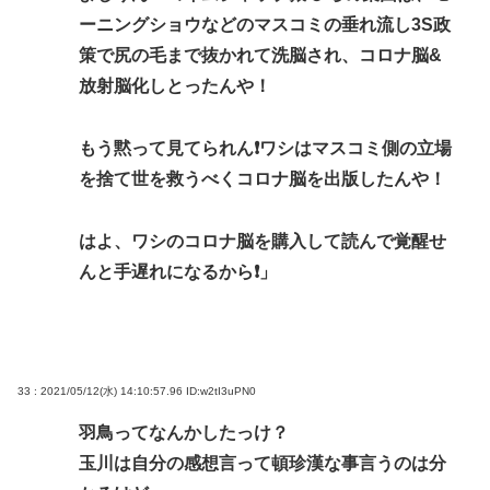
ーニングショウなどのマスコミの垂れ流し3S政
策で尻の毛まで抜かれて洗脳され、コロナ脳&
放射脳化しとったんや！
もう黙って見てられん❗ワシはマスコミ側の立場
を捨て世を救うべくコロナ脳を出版したんや！
はよ、ワシのコロナ脳を購入して読んで覚醒せ
んと手遅れになるから❗」
33 : 2021/05/12(水) 14:10:57.96
ID:w2tI3uPN0
羽鳥ってなんかしたっけ？
玉川は自分の感想言って頓珍漢な事言うのは分