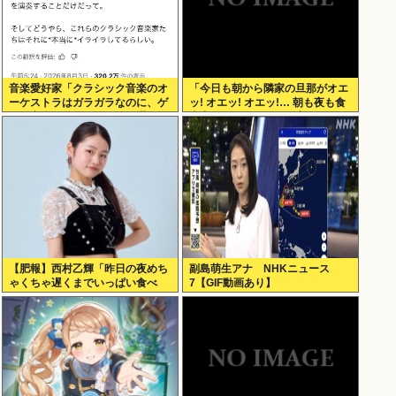
音楽愛好家「クラシック音楽のオ
「今日も朝から隣家の旦那がオエ
ーケストラはガラガラなのに、ゲ
ッ! オエッ! オエッ!… 朝も夜も食
ーム音楽のオーケストラは満員…
事中もかなりえづきの音がして不
本当にイライラする」
愉快な1日が始まります…」
【肥報】西村乙輝「昨日の夜めち
副島萌生アナ NHKニュース
ゃくちゃ遅くまでいっぱい食べ
7【GIF動画あり】
た。今日もいっぱい食べてやる」