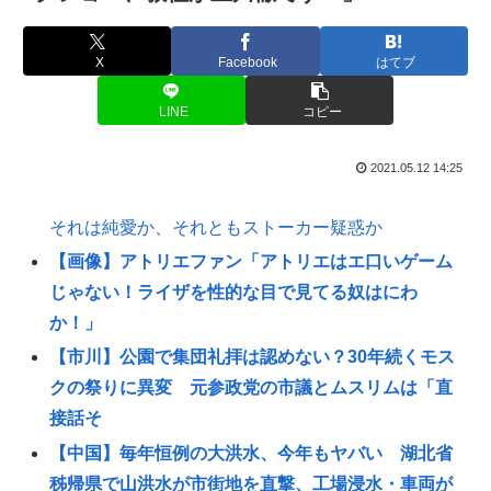
X
Facebook
はてブ
LINE
コピー
2021.05.12 14:25
それは純愛か、それともストーカー疑惑か
【画像】アトリエファン「アトリエはエ口いゲーム
じゃない！ライザを性的な目で見てる奴はにわ
か！」
【市川】公園で集団礼拝は認めない？30年続くモス
クの祭りに異変 元参政党の市議とムスリムは「直
接話そ
【中国】毎年恒例の大洪水、今年もヤバい 湖北省
秭帰県で山洪水が市街地を直撃、工場浸水・車両が