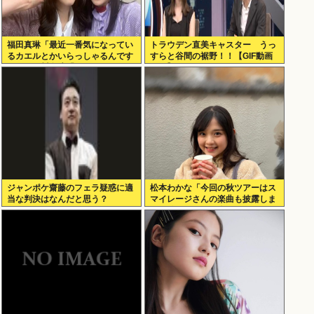
福田真琳「最近一番気になってい
トラウデン直美キャスター うっ
るカエルとかいらっしゃるんです
すらと谷間の裾野！！【GIF動画
か？」 川名凜「それがいるんで
あり】
すよ」
ジャンポケ齋藤のフェラ疑惑に適
松本わかな「今回の秋ツアーはス
当な判決はなんだと思う？
マイレージさんの楽曲も披露しま
す！嬉しすぎる！楽しみすぎ
る！」