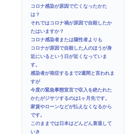
スペースX、株価大暴落
コロナ感染が原因で亡くなったかた
は？
【悲報】沖縄民さん、台風と猛暑のダブルパンチで
それではコロナ禍が原因で自殺したか
週末消滅する模様www
たはいますか？
産経新聞、東北で新聞発行休止へ
コロナ感染者または陽性者よりも
コロナ禍以上 飲食店からは悲痛な声上がる 消費税率
コロナが原因で自殺した人のほうが身
1%の基本方針を決定も…懸念される”外食離れ”
近にいるという日が近くなっていま
2位『イオン』3位『ヤオコー』【一番お寿司が美味
す。
しいと思うスーパー】300名が選ぶ1位に
感染者が発症するまで2週間と言われま
すが
Powered by livedoor 相互RSS
今度の緊急事態宣言で収入を絶たれた
かたがジサツするのは1ヶ月先です。
家賃やローンなどが払えなくなるから
です。
このままでは日本はどんどん衰退して
いき