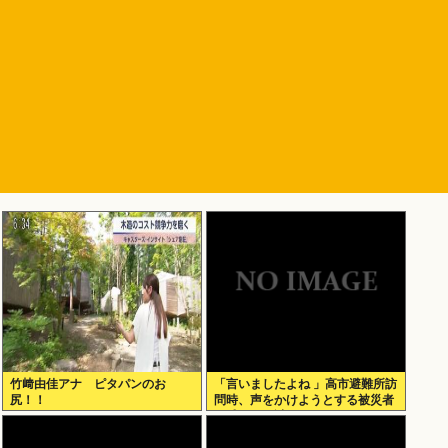
竹﨑由佳アナ ピタパンのお
「言いましたよね 」高市避難所訪
尻！！
問時、声をかけようとする被災者
を威圧する謎のハゲガードマンが
発生