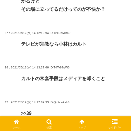
かるけど
その場に立ってるだけってのが不快か？
37 : 2021/05/12(水) 14:12:10.94
ID:1z1E5MMo0
テレビが宗教なら小林はカルト
39 : 2021/05/12(水) 14:13:27.66
ID:T4Ty97gW0
カルトの常套手段はメディアを叩くこと
47 : 2021/05/12(水) 14:17:09.33
ID:Qq2cw9ak0
>>39
補足するとメディアを叩くことが目的ではなく
ホーム
検索
トップ
サイドバー
マスメディア=大多数の社会の常識