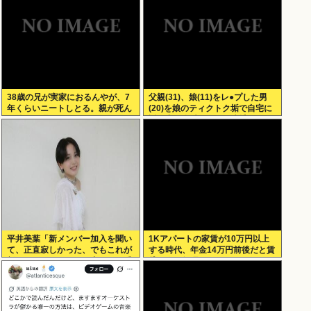
38歳の兄が実家におるんやが、7
父親(31)、娘(11)をレ●プした男
年くらいニートしとる。親が死ん
(20)を娘のティクトク垢で自宅に
だ後の処理どうしよう
誘い出し自助 2人とも逮捕
平井美葉「新メンバー加入を聞い
1Kアパートの家賃が10万円以上
て、正直寂しかった、でもこれが
する時代、年金14万円前後だと賃
新しいビヨなんだと、寂しさを受
貸の人は無理じゃね？
け止めるこ