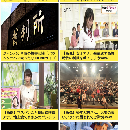
「汚いお金と批判してる奴ら…」
母さんに迷惑かけるから」
ジャンポケ斉藤の被害女性「バウ
【画像】女子アナ、生放送で高校
ムクーヘン売ったりTikTokライブ
時代の制服を着てしまうwww
しててムカついたから示談しなか
った」
【画像】マスパンこと枡田絵理奈
【画像】松本人志さん、大勢の若
アナ、地上波でまさかのパンチラ
いファンに囲まれてご満悦www