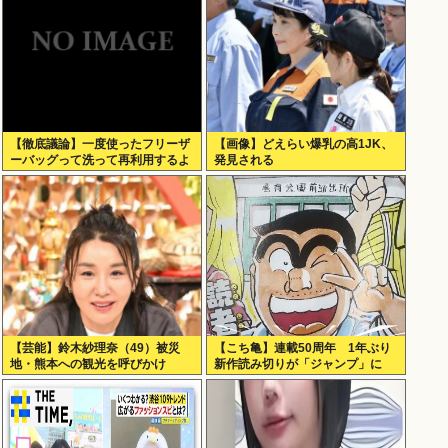
【徹底議論】一度使ったフリーザ
【画像】どえらい爆乳の高1JK、
ーバッグって洗って再利用するよ
発見される
な？
【芸能】鈴木紗理奈（49）被災
【こち亀】連載50周年 1年ぶり
地・熊本への観光を呼びかけ
新作読み切りが「ジャンプ」に