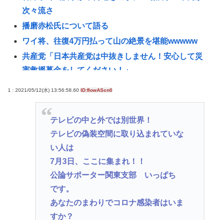
次々流さ
播磨赤松氏について語る
ワイ将、往復4万円払って山の絶景を堪能wwwww
共産党「日本共産党は中抜きしません！安心して災
害救援募金をしてください！」
《NHKの性被害問題》「飲酒で記憶がない」と出演
1 : 2021/05/12(水) 13:56:58.60
ID:fIowAScn0
者 “誰を守るべきなのか”問われる組織の姿勢
パチ●コ屋の倒産が止まらず。等価/高価交換を望む依
テレビの中と外では別世界！
存症が徐々に脱落。低換金率を望む客は戻らず
テレビの偽装空間に取り込まれていな
中道改革連合・国民民主・立憲民主・共産が消費税
い人は
減税にブチギレ発狂 減税に絶対反対と力を合わせ
7月3日、ここに集まれ！！
始める
公論サポーター関東支部 いっぱち
【画像】元ジャンポケ・斉藤慎二被告の妻・瀬戸サ
です。
オリがインスタ更新！その内容がガチでヤバすぎ
あなたのまわりでコロナ感染者はいま
る…
すか？