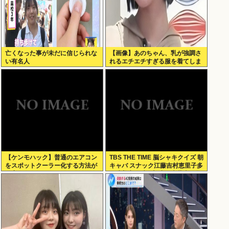
亡くなった事が未だに信じられな
【画像】あのちゃん、乳が強調さ
い有名人
れるエチエチすぎる服を着てしま
う！
【ケンモハック】普通のエアコン
TBS THE TIME 脳シャキクイズ 朝
をスポットクーラー化する方法が
キャバ スナック江藤吉村恵里子多
発案される
田成美安住紳一郎小沢光葵古田敬
郷