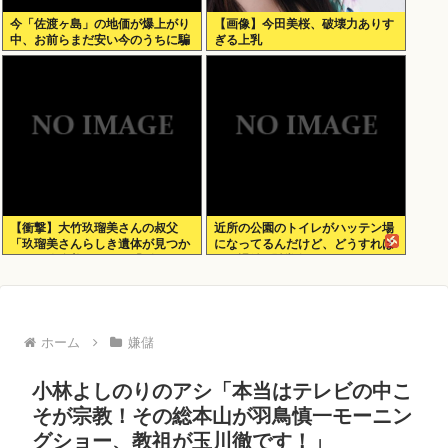
今「佐渡ヶ島」の地価が爆上がり
【画像】今田美桜、破壊力ありす
中、お前らまだ安い今のうちに騙
ぎる上乳
されたと思って買っとけ！
【衝撃】大竹玖瑠美さんの叔父
近所の公園のトイレがハッテン場
「玖瑠美さんらしき遺体が見つか
になってるんだけど、どうすれば
った」玖瑠美さんの母「ギャー
ゲイ退治&懸賞金ゲットでき
！！ 」
る？？？
ホーム
嫌儲
小林よしのりのアシ「本当はテレビの中こ
そが宗教！その総本山が羽鳥慎一モーニン
グショー、教祖が玉川徹です！」