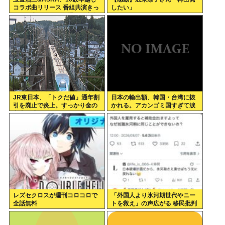
コラボ曲リリース 番組共演きっ
したい」
かけで実現…同い年盟友の完全
合作
JR東日本、「トクだ値」通年割
日本の輸出額、韓国・台湾に抜
引を廃止で炎上。すっかり金の
かれる。アカンゴミ国すぎて涙
亡者と成り下がったな
出てきた…
レズセクロスが週刊コロコロで
「外国人より氷河期世代やニー
全話無料
トを救え」の声広がる 移民批判
してる層ってもしかして…