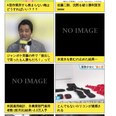
A型作業所すら務まらない俺は
佐藤二朗、沈黙を破り勝利宣言
どうすればいい？？？
www
ジャンポケ斉藤の件で「後出し
水道水を飲むの止めた結果⋯
で言ったもん勝ちだろ！」って
キレてる人いるけど、まず付き
合ってない人とそんな事しなき
ゃいいのでは？
米国雇用統計、非農業部門雇用
とんでもないロリコンが逮捕さ
者数 (前月比)結果:-2.3万人予
れる
想:+8.0万人、失業率結果:+4.1%