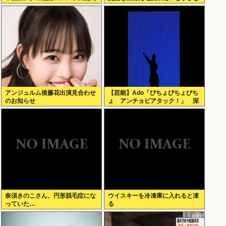
の声… シャンパンタワーの超豪華
犬を連れてる人、本当に醜い」←
式も結婚生活は4年半で終止符
これどう思う？
アンジュルム後藤花出演見合わせ
【芸能】Ado「びちょびちょびち
のお知らせ
ょ アンチョビアタック！」 深
夜のナゾ投稿...
奈須きのこさん、円形脱毛症にな
ウイスキーを冷凍庫に入れると凍
っていた…
る