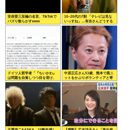
安倍晋三至極の名言、TikTokで
10~20代の7割 「テレビは見な
バズり散らかすwww
いっすね」…有吉さんどうする
のこれ
ドイツ人哲学者「『ちいかわ』
中居正広さん53歳、熊本で黒ニ
は問題を自覚しつつ目を背け、
ットをかぶりボランティアと寄
自分は無害という道徳的優越
付をしている模様
感、堕落する国家日本そのもの
だ」
玉置浩二&ASKA、10数年越し
【感動】広末涼子さん「再出発