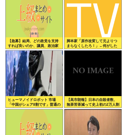
【急募】結局、どの政党を支持
脚本家「原作改変して元よりつ
すれば良いのか、議員、政治家
まらなくしたろ！」←何がした
は全員悪か
いの？
ヒューマノイドロボット 市場
【高市朗報】日本の自殺者数、
「中国がシェア8割です」普通の
無茶苦茶減って史上初の2万人割
日本人怒りのフェイクニュース
れ。無茶苦茶生きやすい国にな
認定へ…
ってる件www