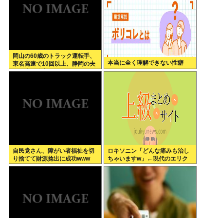
岡山の60歳のトラック運転手、
本当に全く理解できない性癖
東名高速で10回以上、静岡の夫
婦の車に追突
自民党さん、障がい者福祉を切
ロキソニン「どんな痛みも治し
り捨てて財源捻出に成功www
ちゃいますw」←現代のエリク
サーやろ…