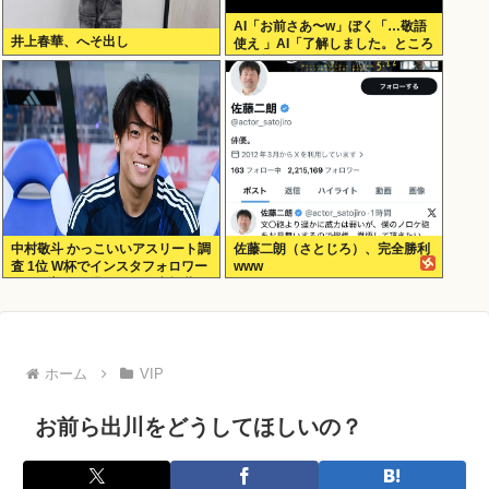
AI「お前さあ〜w」ぼく「…敬語
井上春華、へそ出し
使え 」AI「了解しました。ところ
でお前はどう思いますか？」 これ
中村敬斗 かっこいいアスリート調
佐藤二朗（さとじろ）、完全勝利
査 1位 W杯でインスタフォロワー
www
127万増 人気爆発 …2位 高橋藍 3
位 大谷翔平
ホーム
VIP
お前ら出川をどうしてほしいの？