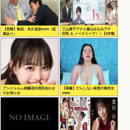
【悲報】粗品、永久追放www（証
三山賀子アナと森山みなみアナ
拠あり）
巨乳 ＆ ノースリーブ！！【GIF動
画あり】
アンジュルム後藤花出演見合わせ
【画像】だらしない体型の南米女
のお知らせ
www