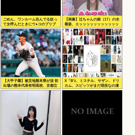
ごめん、ワンルーム住んでる奴っ
【画像】辻ちゃんの娘（17）の水
て女呼んだときにウ●コのブリブ
着姿、エッッッッッッッッッッッ
リ音どうしてんの？？
ッッ！
【大甲子園】被災地熊本県が涙 初
X「B’z、ミスチル、サザン、ドリ
出場の熊本代表有明高校、京都立
カム、スピッツがまだ現役なの凄
命館に9回裏2アウトから逆転勝利
いよな。今の歌手が30年後にやれ
てるだろうか？」