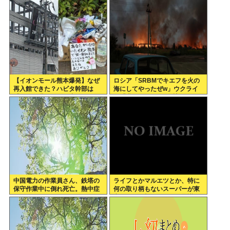
予想:+4.2%、9月利下げか
【イオンモール熊本爆発】なぜ
ロシア「SRBMでキエフを火の
再入館できた？ハビタ幹部は
海にしてやったぜw」ウクライ
「モール職員は引き止めなかっ
ナ「我々もSRBMで反撃する
た」イオン「運用を徹底できな
ぞ！」
かった可能性」
中国電力の作業員さん、鉄塔の
ライフとかマルエツとか、特に
保守作業中に倒れ死亡。熱中症
何の取り柄もないスーパーが東
か
京でデカい顔してるの不思議だ
よな、普通OK行くだろ