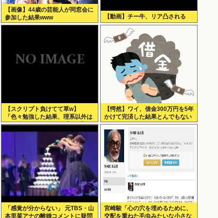
【画像】44歳の芸能人が同窓会に
【動画】チー牛、リア凸される
参加した結果www
【スクリプト負けてて草w】
【愕然】ワイ、借金300万円を5年
「色々勉強した結果、理系以外は
かけて完済した結果とんでもない
エラー品だと気付いた【ガチ】」
ことになる・・・・・・
について、もっと具体的に話そう
か
「感覚が分からない」 元TBS・山
宮崎駿「心の穴を埋めるために、
本里菜アナの離婚コメントに疑問
交配を重ねた毛虫みたいな小さな