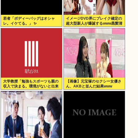
若者「ボディーバッグはオシャ
イメージDVD界にブレイク確定の
レ。イケてる。」 ✨
超大型新人が爆誕するwww黒髪清
純乙女・黒川結、顔もカラダも演
技もIVファンから絶賛の嵐！！処
女作「初結」の動画＆画像まと
め！！
大学教授「勉強もスポーツも親の
【画像】元宝塚のセクシー女優さ
収入で決まる。環境がないと出来
ん、AKBと並んだ結果www
るわけがない」