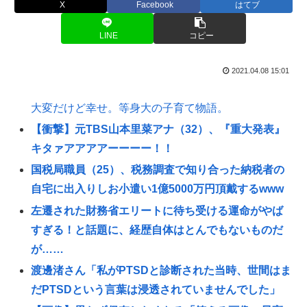
X
Facebook
はてブ
LINE
コピー
2021.04.08 15:01
大変だけど幸せ。等身大の子育て物語。
【衝撃】元TBS山本里菜アナ（32）、『重大発表』
キタァアアアアーーーー！！
国税局職員（25）、税務調査で知り合った納税者の
自宅に出入りしお小遣い1億5000万円頂戴するwww
左遷された財務省エリートに待ち受ける運命がやば
すぎる！と話題に、経歴自体はとんでもないものだ
が……
渡邊渚さん「私がPTSDと診断された当時、世間はま
だPTSDという言葉は浸透されていませんでした」