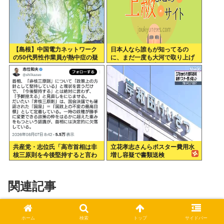
【島根】中国電力ネットワーク
日本人なら誰もが知ってるの
の50代男性作業員が熱中症の疑
に、まだ一度も大河で取り上げ
いで死亡 鉄塔の保守作業後に倒
られてない歴史上の人物
れる 邑南町
共産党・志位氏「高市首相は非
立花孝志さんらポスター費用水
核三原則を今後堅持すると言わ
増し容疑で書類送検
ない！」
関連記事
地下アイドル運営さん、メンバー
VIP
ホーム
検索
トップ
サイドバー