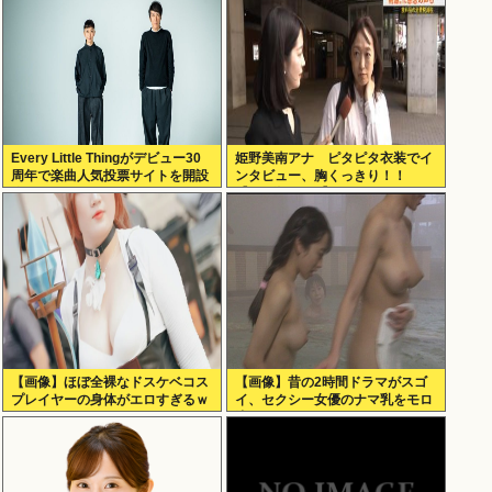
Every Little Thingがデビュー30
姫野美南アナ ピタピタ衣装でイ
周年で楽曲人気投票サイトを開設
ンタビュー、胸くっきり！！
俺はもちろんFace the Changeに
【GIF動画あり】
入れてきたぞ
【画像】ほぼ全裸なドスケベコス
【画像】昔の2時間ドラマがスゴ
プレイヤーの身体がエロすぎるｗ
イ、セクシー女優のナマ乳をモロ
ｗｗ
流し