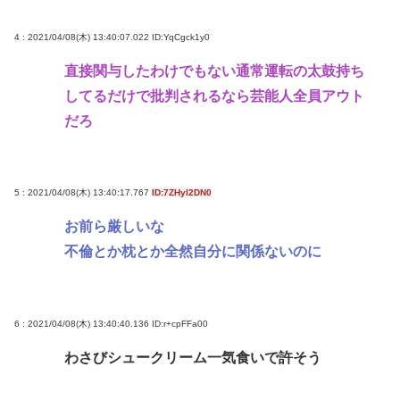
『ヤニねこ』新海誠、水島努、綾辻行人らクリエイ
4 : 2021/04/08(木) 13:40:07.022
ID:YqCgck1y0
ターが絶賛 過激描写はBPOでも議論に
直接関与したわけでもない通常運転の太鼓持ち
避難所地獄と化す「ずっと同じ食べ物&断水でトイレ
してるだけで批判されるなら芸能人全員アウト
流せず悪臭&床に直接就寝&コロナ感染」
だろ
高橋名人が左手のバネを取るため手術を決意
Powered by livedoor 相互RSS
5 : 2021/04/08(木) 13:40:17.767
ID:7ZHyl2DN0
お前ら厳しいな
不倫とか枕とか全然自分に関係ないのに
6 : 2021/04/08(木) 13:40:40.136
ID:r+cpFFa00
わさびシュークリーム一気食いで許そう