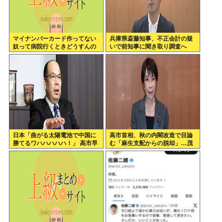
マイナンバーカード作ってない
兵庫県斎藤知事、不正会計の疑
奴って病院行くときどうすんの
いで前知事に聞き取り調査へ
日本「曲がる太陽電池で中国に
高市首相、秋の内閣改造で目論
勝てるワハハハハハ！」 高市早
む「麻生支配からの脱却」…茂
苗「勝てる！ ガハハハハハ
木敏充氏も小林鷹之氏もクビ
ハ！」