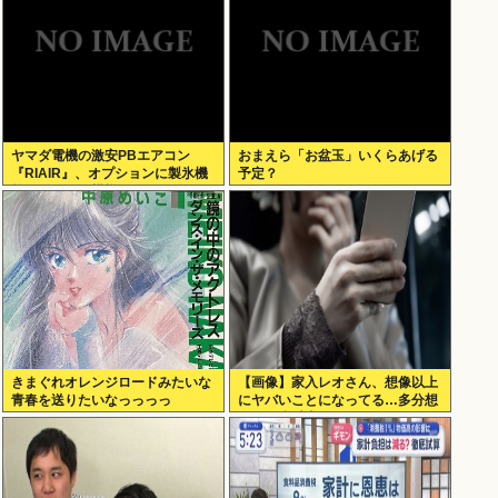
ヤマダ電機の激安PBエアコン
おまえら「お盆玉」いくらあげる
『RIAIR』、オプションに製氷機
予定？
能も付いてた模様www
きまぐれオレンジロードみたいな
【画像】家入レオさん、想像以上
青春を送りたいなっっっっ
にヤバいことになってる…多分想
像の何倍以上もヤバいwww