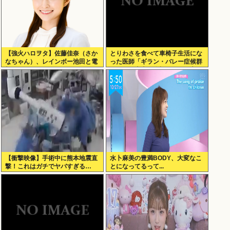
【強火ハロヲタ】佐藤佳奈（さか
とりわさを食べて車椅子生活にな
なちゃん）、レインボー池田と電
った医師「ギラン・バレー症候群
撃結婚！
になって本当に絶望。死んだ方が
良かったと思った」
【衝撃映像】手術中に熊本地震直
水卜麻美の豊満BODY、大変なこ
撃！これはガチでヤバすぎる…
とになってるって...