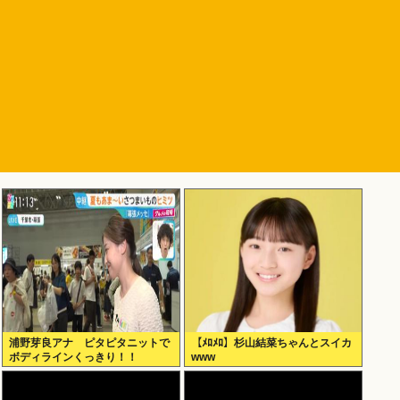
浦野芽良アナ ピタピタニットで
【ﾒﾛﾒﾛ】杉山結菜ちゃんとスイカ
ボディラインくっきり！！
www