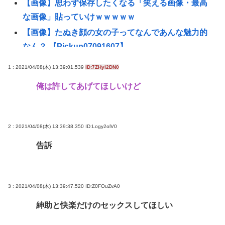
【画像】思わず保存したくなる「笑える画像・最高
な画像」貼っていけｗｗｗｗｗ
【画像】たぬき顔の女の子ってなんであんな魅力的
なん？ 【Pickup07091607】
【画像】橋本環奈さん、昔からビジュアルが完成さ
1 : 2021/04/08(木) 13:39:01.539
ID:7ZHyl2DN0
れすぎていたと話題にwww 【Pickup07091609】
俺は許してあげてほしいけど
自民党さん、障がい者福祉を切り捨てて財源捻出に
成功www
【悲報】男の趣味Tier表、ガチでヤバすぎるwww
2 : 2021/04/08(木) 13:39:38.350
ID:Logy2olV0
【悲報】じゃあ逆に「これはチェーン店でいいぞ」
告訴
ってもの
東浩紀さん、右からも左からも叩かれる「ポジショ
ントークをしないからこそ信頼できる」と擁護され
3 : 2021/04/08(木) 13:39:47.520
ID:Z0FOuZvA0
るwww
紳助と快楽だけのセックスしてほしい
イチローの晩年(2011-2019)の成績、流石に擁護でき
ないwww