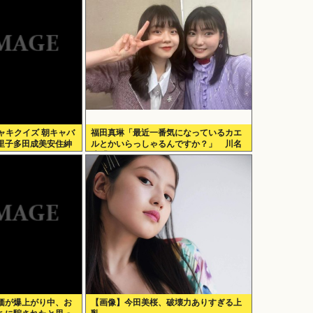
 脳シャキクイズ 朝キャバ
福田真琳「最近一番気になっているカエ
里子多田成美安住紳
ルとかいらっしゃるんですか？」 川名
郷
凜「それがいるんですよ」
価が爆上がり中、お
【画像】今田美桜、破壊力ありすぎる上