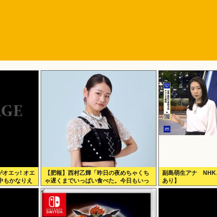
オエッ! オエ
【肥報】西村乙輝「昨日の夜めちゃくち
副島萌生アナ NHK
事中もかなりえ
ゃ遅くまでいっぱい食べた。今日もいっ
あり】
日が始まりま
ぱい食べてやる」