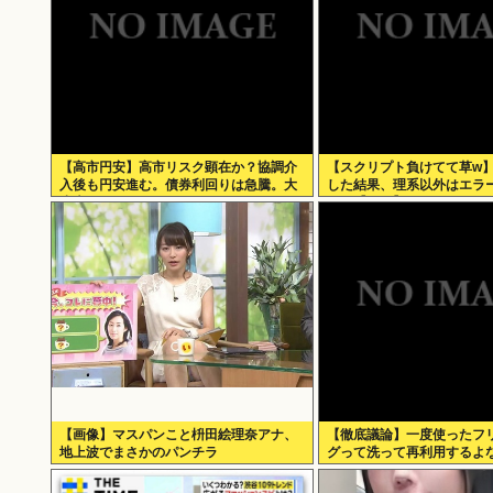
【高市円安】高市リスク顕在か？協調介
【スクリプト負けてて草w
入後も円安進む。債券利回りは急騰。大
した結果、理系以外はエラ
丈夫なのか？
いた【ガチ】」について、
に話そうか
【画像】マスパンこと枡田絵理奈アナ、
【徹底議論】一度使ったフ
地上波でまさかのパンチラ
グって洗って再利用するよ