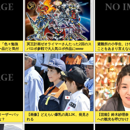
】「色々勉強
冥王計画ゼオライマーさんたった2回のス
避難所の小学生、け
ー品だと気付
パロボ参戦で大人気ロボ作品にwww
ことをあまり言えな
もっと具体的
かけるから」
リーザーバッ
【画像】どえらい爆乳の高1JK、発見さ
【芸能】鈴木紗理奈
な？
れる
への観光を呼びかけ