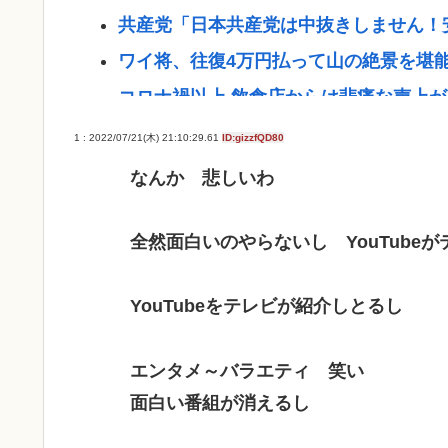
共産党「日本共産党は中抜きしません！
ワイ将、往復4万円払って山の絶景を堪能
コロナ禍以上 飲食店からは悲痛な声上が
食離れ”
1 : 2022/07/21(木) 21:10:29.61
ID:gizzfQD80
2位『イオン』3位『ヤオコー』【一番お
なんか 悲しいわ
【ＬＰＧ】「イオンモール熊本」爆発の
模施設でガス供給設備の点検要請
全然面白いのやらないし YouTube
【画像】広島市長のスピーチを聞いてる
記者「中革連は食料品消費税ゼロを公約
YouTubeをテレビが紹介しとるし
う条件付き」
【悲報】プーチン「あえて申し上げます
エンタメ～バラエティ 笑い
面白い番組が消えるし
【画像】松本人志さん、大勢の若いファ
ジャップランド、フェミニストのレ●プ定