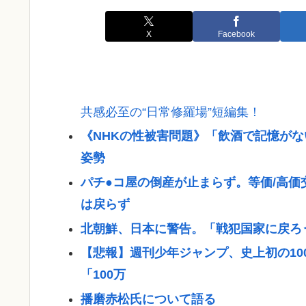
X
Facebook
共感必至の“日常修羅場”短編集！
《NHKの性被害問題》「飲酒で記憶がな
姿勢
パチ●コ屋の倒産が止まらず。等価/高
は戻らず
北朝鮮、日本に警告。「戦犯国家に戻ろ
【悲報】週刊少年ジャンプ、史上初の10
「100万
播磨赤松氏について語る