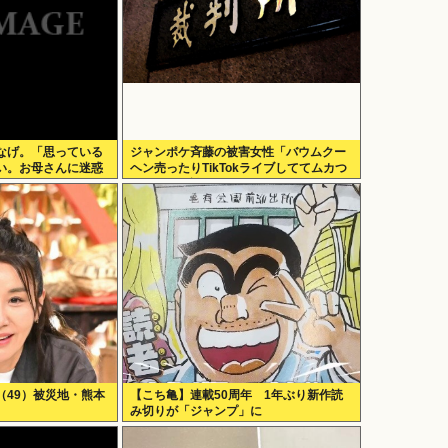
なげ。「思っている
ジャンポケ斉藤の被害女性「バウムクー
い。お母さんに迷惑
ヘン売ったりTikTokライブしててムカつ
いたから示談しなかった」
（49）被災地・熊本
【こち亀】連載50周年 1年ぶり新作読
み切りが「ジャンプ」に