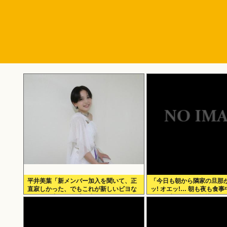
平井美葉「新メンバー加入を聞いて、正
「今日も朝から隣家の旦那が
直寂しかった、でもこれが新しいビヨな
ッ! オエッ!… 朝も夜も食
んだと、寂しさを受け止めるこ
づきの音がして不愉快な1
す…」