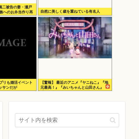
慎二被告の妻・瀬戸
自然に美しく歳を重ねている有名人
家族へのお弁当作り再
アプリも婚活イベント
【驚報】 最近のアニメ『ヤニねこ』『地
ッサンだが
元最高！』『みいちゃんと山田さん』
『ドカ食いダイスキ！ もちづきさん』