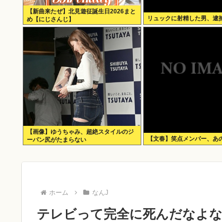
【新曲来たぜ】北見遊征誕生日2026まと
リュックに射精した男、逮
め【にじさんじ】
【画像】ゆうちゃみ、超絶スタイルのジ
【文春】笑点メンバー、あ
ーパン尻がたまらない
ホーム
なんJ
テレビって完全に死んだなよ