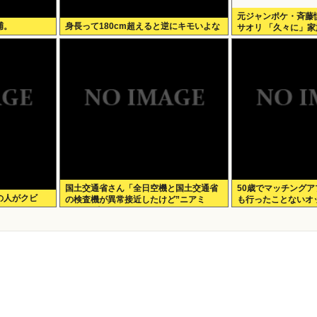
元ジャンポケ・斉藤
捕。
身長って180cm超えると逆にキモいよな
サオリ 「久々に」
開
国土交通省さん「全日空機と国土交通省
50歳でマッチング
の人がクビ
の検査機が異常接近したけど”ニアミ
も行ったことないオ
ス”には当たらない(ニチャァ」
な