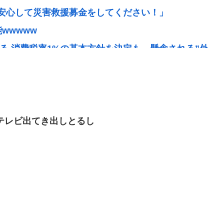
安心して災害救援募金をしてください！」
wwwww
る 消費税率1%の基本方針を決定も…懸念される”外
寿司が美味しいと思うスーパー】300名が選ぶ1位に
原因は漏れた液化石油ガスか…経産省、全国の大規
がテレビ出てき出しとるし
時の高市早苗の顔www
に掲げていたが？」→階猛氏「それは財源確保とい
。 助けてください。」
ンに囲まれてご満悦
義変更でレ●プ認知件数爆増www