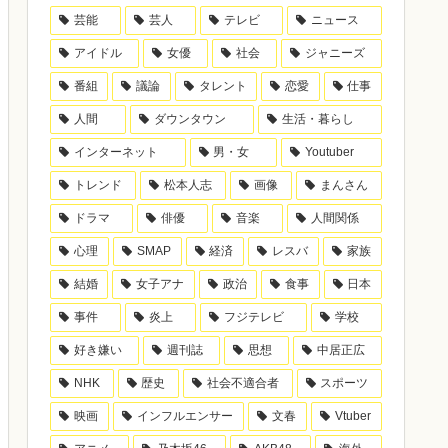
芸能
芸人
テレビ
ニュース
アイドル
女優
社会
ジャニーズ
番組
議論
タレント
恋愛
仕事
人間
ダウンタウン
生活・暮らし
インターネット
男・女
Youtuber
トレンド
松本人志
画像
まんさん
ドラマ
俳優
音楽
人間関係
心理
SMAP
経済
レスバ
家族
結婚
女子アナ
政治
食事
日本
事件
炎上
フジテレビ
学校
好き嫌い
週刊誌
思想
中居正広
NHK
歴史
社会不適合者
スポーツ
映画
インフルエンサー
文春
Vtuber