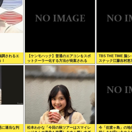
強調されるエ
【ケンモハック】普通のエアコンをスポ
TBS THE TIME
う！
ットクーラー化する方法が発案される
スナック江藤吉村恵
一郎小沢光葵古田敬
惑に適当な判
松本わかな「今回の秋ツアーはスマイレ
今「佐渡ヶ島」の地