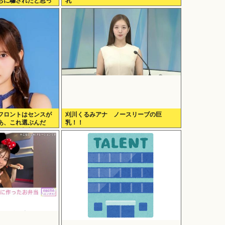
ちに騙されたと思っ
乳
フロントはセンスが
刈川くるみアナ ノースリーブの巨
あ、これ選ぶんだ
乳！！
ではなく斬新