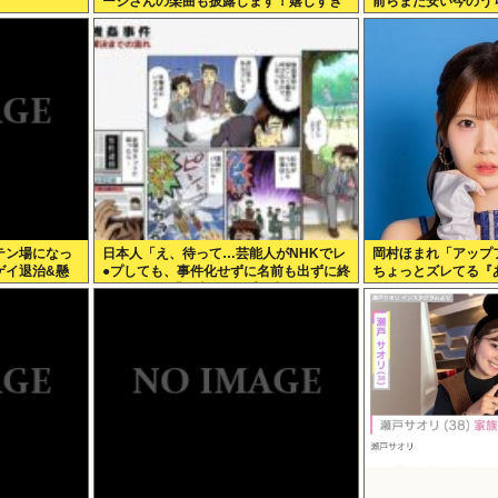
ージさんの楽曲も披露します！嬉しすぎ
前らまだ安い今のう
る！楽しみすぎる！」
て買っとけ！
テン場になっ
日本人「え、待って…芸能人がNHKでレ
岡村ほまれ「アップ
ゲイ退治&懸
●プしても、事件化せずに名前も出ずに終
ちょっとズレてる『
わり！？」「日本でレ●プが少ないのって
ぁ』みたいな。悪口
こういうこと？」