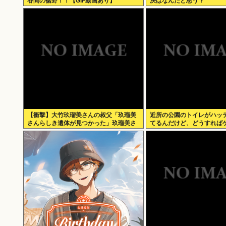
谷間の裾野！！【GIF動画あり】
決はなんだと思う？
【衝撃】大竹玖瑠美さんの叔父「玖瑠美
近所の公園のトイレがハッ
さんらしき遺体が見つかった」玖瑠美さ
てるんだけど、どうすれば
んの母「ギャー ！！ 」
賞金ゲットできる？？？