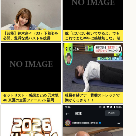
【芸能】鈴木奈々（33）下着姿を
嫁「はいはい抜いてやるよ。でも
公開、豊満な美バストを披露
これでまた半年は接触無しな」 暗
黙のこれツラ過ぎるだろ
セットリスト・感想まとめ 乃木坂
後呂有紗アナ 骨盤ストレッチで
46 真夏の全国ツアー2026 福岡
胸がくっきり！！
Day1