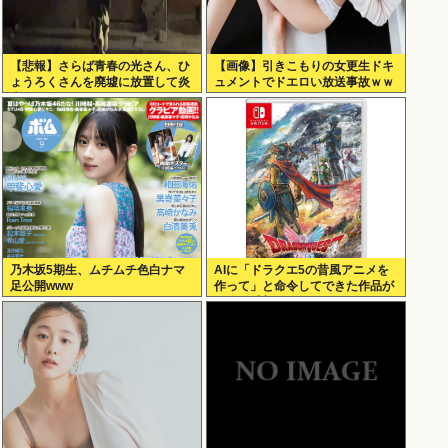
【悲報】さらば青春の光さん、ひ
【画像】引きこもりの女更生ドキ
ょうろくさんを廃墟に放置して炎
ュメントでドエロい放送事故ｗｗ
上www
ｗ
乃木坂5期生、ムチムチ色白ナマ
AIに「ドラクエ5の昔風アニメを
足公開www
作って」と命令してできた作品が
これ、感想よろ