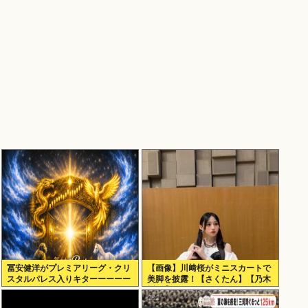
冨安健洋がプレミアリーグ・クリ
【画像】川﨑桜がミニスカートで
スタルパレス入りキターーーーー
美脚を披露！【さくたん】【乃木
ー！
坂46】