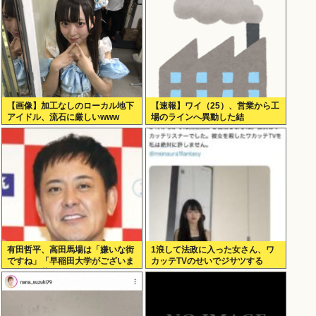
【画像】加工なしのローカル地下
【速報】ワイ（25）、営業から工
アイドル、流石に厳しいwww
場のラインへ異動した結
果・・・・・・
有田哲平、高田馬場は「嫌いな街
1浪して法政に入った女さん、ワ
ですね」「早稲田大学がございま
カッテTVのせいでジサツする
す、僕は落ちましたので」