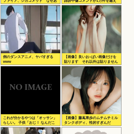
ファイア、シカゴメッド なぜあ
誹謗中傷コメントが1万件を越え
の人は、あそこまで背負うのか
て号泣してしまう
例のダンスアニメ、ヤバすぎる
【画像】良いお○ぱい画像だけを
www
貼ります それ以外は貼りません
これが分かるやつは「オッサン」
【画像】藤嶌果歩のムチムチミル
らしい。 子供「おじ！ なんだこ
タンクボディ、性的すぎんだ
れは！」
ろ・・・