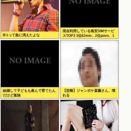
現在利用している格安SIMサービ
B’zって急に消えたよな
スTOP3 3位IIJmio、2位povo、1
位ahamo
結婚して子どもも産んで育てたん
【悲報】ジャンポケ斎藤さん、壊
だけど孤独
れる