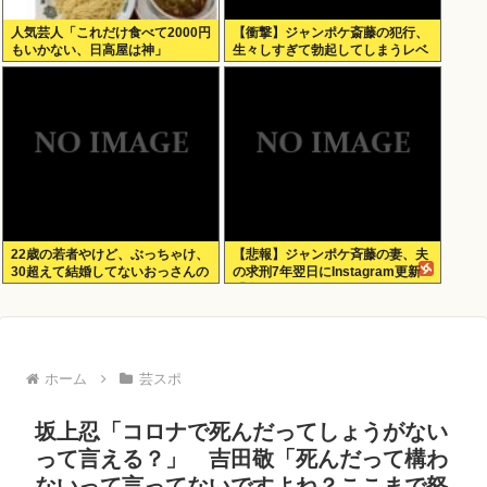
人気芸人「これだけ食べて2000円
【衝撃】ジャンポケ斎藤の犯行、
もいかない、日高屋は神」
生々しすぎて勃起してしまうレベ
ルwww
22歳の若者やけど、ぶっちゃけ、
【悲報】ジャンポケ斉藤の妻、夫
30超えて結婚してないおっさんの
の求刑7年翌日にInstagram更新
こと見下してる
「楽しすぎた」
ホーム
芸スポ
坂上忍「コロナで死んだってしょうがない
って言える？」 吉田敬「死んだって構わ
ないって言ってないですよね？ここまで怒