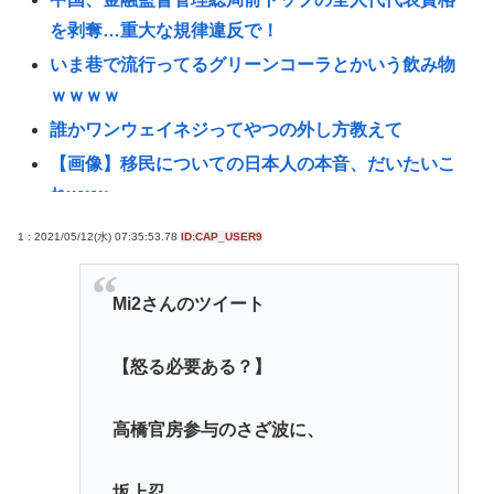
を剥奪…重大な規律違反で！
いま巷で流行ってるグリーンコーラとかいう飲み物
ｗｗｗｗ
誰かワンウェイネジってやつの外し方教えて
【画像】移民についての日本人の本音、だいたいこ
れwww
認知症の高齢者の資産260兆円が狙われている！ 「被
1 : 2021/05/12(水) 07:35:53.78
ID:CAP_USER9
害者の8割がだまされた認識なし」
「抜くに抜けない……」自転車の青切符導入で”車道
Mi2さんのツイート
ハミ出し”が急増中
女性インフルエンサー「20歳でアルファード一括で
【怒る必要ある？】
買えちゃう私って素敵」→画像にアレが写ってしま
うwww
高橋官房参与のさざ波に、
【悲報】愛知県民、夏恒例の儀式で2人死亡www
【緊急】少子化の原因、判明するwww
坂上忍