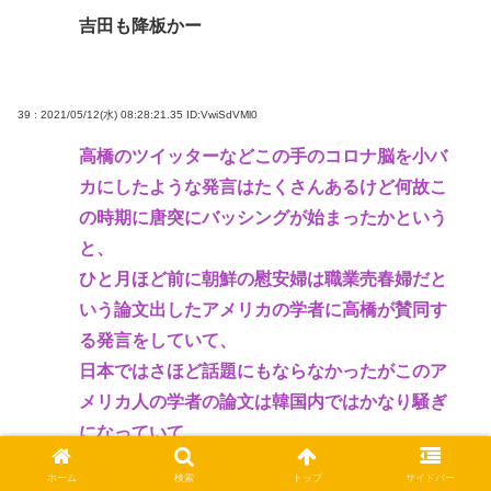
吉田も降板かー
39 : 2021/05/12(水) 08:28:21.35
ID:VwiSdVMl0
高橋のツイッターなどこの手のコロナ脳を小バ
カにしたような発言はたくさんあるけど何故こ
の時期に唐突にバッシングが始まったかという
と、
ひと月ほど前に朝鮮の慰安婦は職業売春婦だと
いう論文出したアメリカの学者に高橋が賛同す
る発言をしていて、
日本ではさほど話題にもならなかったがこのア
メリカ人の学者の論文は韓国内ではかなり騒ぎ
になっていて、
それに内閣参与が同調してるということで高橋
ホーム
検索
トップ
サイドバー