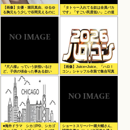
【画像】女優・堀田真由、ゆるゆ
「タトゥー入れてる奴は全員バカ
る胸元もう少しで谷間見えるのに
です」「すごい民度低い」この道
23年の彫り師YouTuberの動画が
話題
『尺八様』っていう妖怪いるけ
【画像】Juice=Juice、「ハロ！
ど、子供の頃会った事ある奴い
コン」シャッフル衣装で集合写真
る？？
■海外ドラマ シカゴPD、シカゴ
ショートスリーパー堀大輔さん、