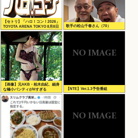
【セトリ】「ハロ！コン！2026」
歌手の松山千春さん（70）
TOYOTA ARENA TOKYO 8月8日
昼・夜公演セットリス
【画像】元AKB・柏木由紀、細身
【NTE】Ver.1.3予告番組
な極小パンティがHすぎる