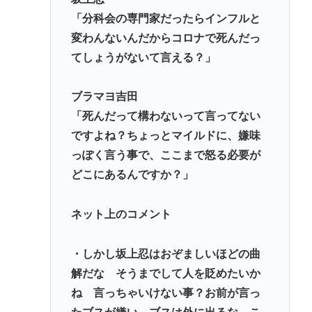
「分科会の専門家だったらインフルと
誰でもできる仕事してるやつって死にたくならん
変わんないんだからコロナで死んだっ
の？
てしょうがないて言える？」
なして君ら「テスラ」買わないの？モデル3なら300
万程度で買える.コスパ最強車がここにあるのに
ブラマヨ吉田
林家パー子、認知症が進行「一人で外出られない」
「死んだって構わないって言ってない
難聴で夫・ペーと「筆談」…自宅全焼から約1年
ですよね？ちょっとマイルドに、嫌味
っぽく言う事で、ここまで怒る必要が
Powered by livedoor 相互RSS
どこにあるんですか？」
ネット上のコメント
・しかし坂上忍はおぞましいほどの曲
解だな そうまでして人を貶めたいか
ね 言っちゃいけない事？お前が言っ