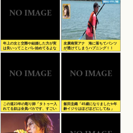
年上の女と交際や結婚した方が実
友廣南実アナ 海に落ちてパンツ
は良いってことバレ始めてるよな
が透けてしまうハプニング！！
【GIF動画あり】
この道23年の彫り師「タトゥー入
飯田圭織「45歳になりました✨年
れてる奴は全員バカです、すごい
齢イジりはほどほどにしてね 」
民度低い」