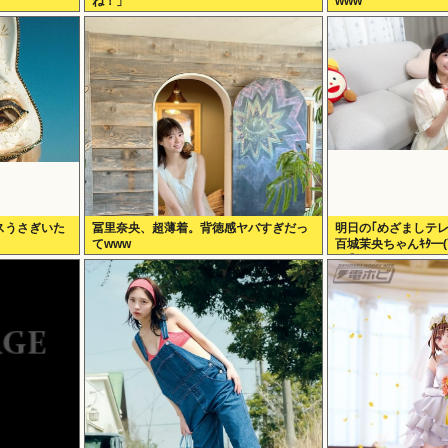
ね！」
www
スうさぎいた
冨里奈央、超薄着。背徳感ヤバすぎだっ
明日の｢めざましテ
てwww
百城茉央ちゃんｷﾀ━(
46】