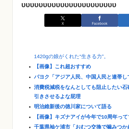
υυυυυυυυυυυυυυυυυυυυυυ
X
Facebook
1420gの娘がくれた“生きる力”。
【画像】これ超おすすめ
パヨク「アジア人民、中国人民と連帯し
消費税減税をなんとしても阻止したい石
引きさせるよな屁理
明治維新後の徳川家について語る
【画像】キズナアイが今年で10周年ってマ
千葉県袖ケ浦市「おむつ交換で噛みつか