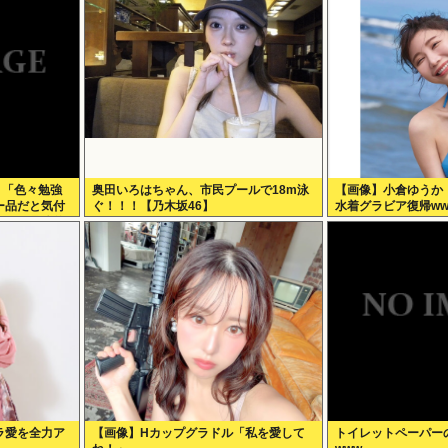
】「色々勉強
奥田いろはちゃん、市民プールで18m泳
【画像】小倉ゆうか
ー品だと気付
ぐ！！！【乃木坂46】
水着グラビア復帰ww
もっと具体的
ラ愛を全力ア
【画像】Hカップグラドル「私を愛して
トイレットペーパー