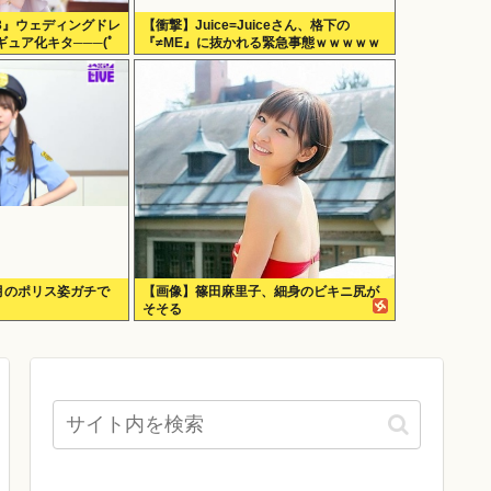
3』ウェディングドレ
【衝撃】Juice=Juiceさん、格下の
ュア化キタ───(ﾟ
『≠ME』に抜かれる緊急事態ｗｗｗｗｗ
ｗｗｗｗｗｗｗ
咲月のポリス姿ガチで
【画像】篠田麻里子、細身のビキニ尻が
そそる