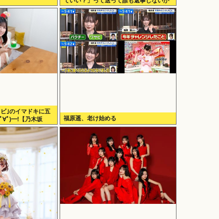
ていい？」って送って誰も返事しないか
ら無視でいいよね？
レビ｣のイマドキに五
福原遥、老け始める
ﾟ∀ﾟ)━!【乃木坂