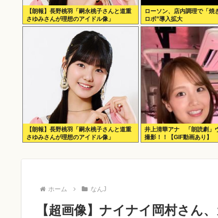
【朗報】長野桃羽「嗣永桃子さんと道重
ローソン、店内調理で「焼
さゆみさんが理想のアイドル像」
ロボ”導入拡大
【朗報】長野桃羽「嗣永桃子さんと道重
井上清華アナ 「朗読劇」
さゆみさんが理想のアイドル像」
撮影！！【GIF動画あり】
ホーム
なんJ
【超画像】ナイナイ岡村さん、