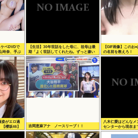
ケベDVDで
【生活】30年世話をした母に、祖母は最
【GIF画像】このお●
山玲奈、手ぶ
期「よく世話してくれたね。ずっと嫌い
の名前を教えろ！
！新作「聖な
だったのが残念だよ」と言って死んだ
！
服姿がエロ過
八木仁愛はどんなメ
吉岡恵麻アナ ノースリーブ！！
【櫻坂46】
センターから現在ま