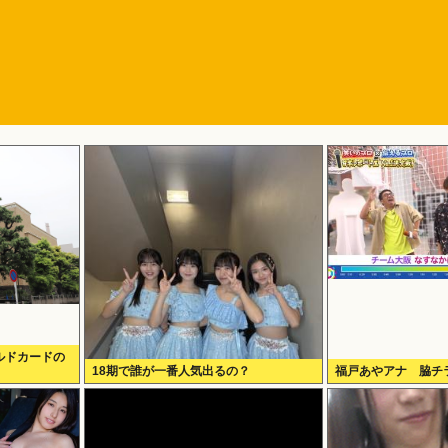
ルドカードの
18期で誰が一番人気出るの？
福戸あやアナ 脇チ