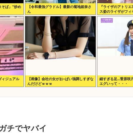
きそば」”炒め
【令和最強グラドル】最新の菊地姫奈さ
『ライザのアトリエ
ん
ス姿のライザがフィギ
∀ﾟ)───!!!!!
ヴィジュアル
【画像】会社の女がお○ぱい強調しすぎな
細すぎる足...菅原
んだけどｗｗｗ
エグいって・・・
ガチでヤバイ