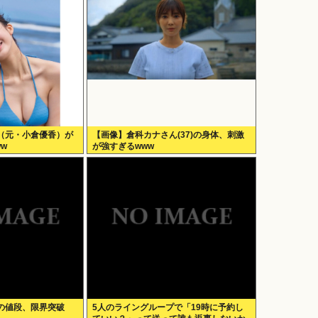
（元・小倉優香）が
【画像】倉科カナさん(37)の身体、刺激
w
が強すぎるwww
の値段、限界突破
5人のライングループで「19時に予約し