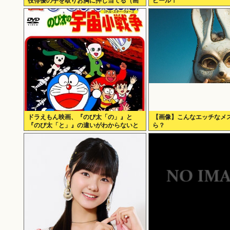
役俳優の手を取りお胸に押し当てる（画
ピール！
像あり）
ドラえもん映画、『のび太「の」』と
【画像】こんなエッチなメ
『のび太「と」』の違いがわからないと
ら？
話題に