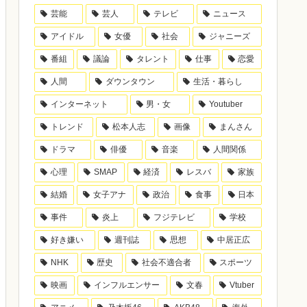
芸能
芸人
テレビ
ニュース
アイドル
女優
社会
ジャニーズ
番組
議論
タレント
仕事
恋愛
人間
ダウンタウン
生活・暮らし
インターネット
男・女
Youtuber
トレンド
松本人志
画像
まんさん
ドラマ
俳優
音楽
人間関係
心理
SMAP
経済
レスバ
家族
結婚
女子アナ
政治
食事
日本
事件
炎上
フジテレビ
学校
好き嫌い
週刊誌
思想
中居正広
NHK
歴史
社会不適合者
スポーツ
映画
インフルエンサー
文春
Vtuber