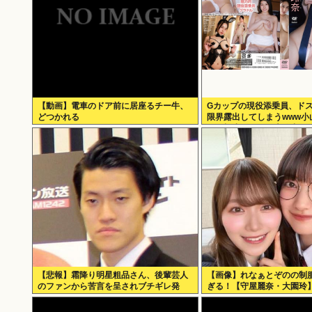
【動画】電車のドア前に居座るチー牛、
Gカップの現役添乗員、ドス
どつかれる
限界露出してしまうwww小
らや極小ビキニで大放出！
る山」の動画＆画像まとめ
【悲報】霜降り明星粗品さん、後輩芸人
【画像】れなぁとぞのの制
のファンから苦言を呈されブチギレ発
ぎる！【守屋麗奈・大園玲】
狂…