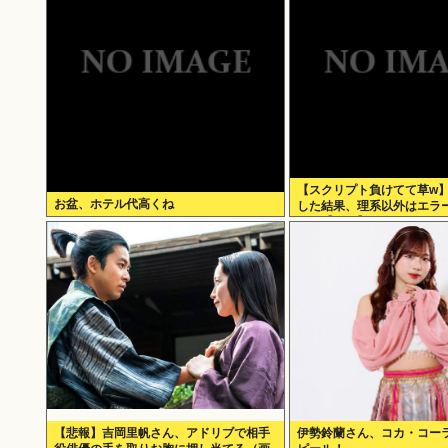
【スクリプト負けてて草w
お盆、ホテル代高くね
した結果、理系以外はエラ
いた【ガチ】」について、
に話そうか
【悲報】吉岡里帆さん、アドリブで相手
伊勢鈴蘭さん、コカ・コー