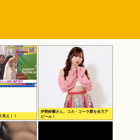
伊勢鈴蘭さん、コカ・コーラ愛を全力ア
ラ見え！！
ピール！