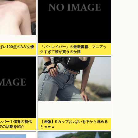
ぱい100点のA.V女優
「パトレイバー」の最新書籍、マニアッ
クすぎて誰が買うのか謎
ンバー？僕青の初代
【画像】Kカップお○ぱいを下から眺める
での活動を紹介
とｗｗｗ