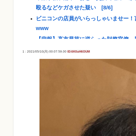
殴るなどケガさせた疑い [8/6]
ビニコンの店員がいらっしゃいませー！
www
【悲報】高市早苗に逆らった財務官僚、
【悲報】NISA民、『オルカン』『S&P50
1 : 2021/05/10(月) 00:07:59.00
ID:6K0aH6OUM
【悲報】お弁当屋さん、消費税が下がっ
高市総理と対話の避難所代表者「避難所
とう！日本人でよかった！」
ここ数年「どっちもどっち」とか「まだ
たけどどっから来たの？(´・ω・`)
【動画】手術中に熊本地震直撃やばすぎ
医療脱毛・脱毛サロンを考えてるんだが
ジャンポケ斉藤「同意があったんです。