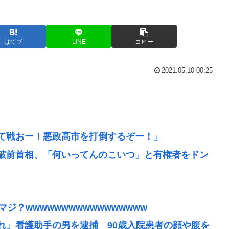
はてブ
LINE
コピー
2021.05.10 00:25
て戦おー！悪政高市を打倒するぞー！」
破前首相、「何いってんのこいつ」と有権者をドン
ジ？wwwwwwwwwwwwwwwww
れ」看護助手の男を逮捕 90歳入院患者の顔や腹を