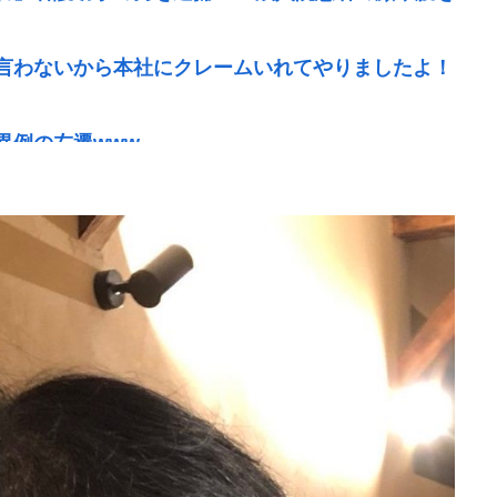
言わないから本社にクレームいれてやりましたよ！
異例の左遷www
0』『NASDAQ100』しか買わない
ても値段据え置き
の生活は至れり尽くせりで全く不自由ない、ありが
わからないから叩くな」とかゆうチキン野郎が増え
www
！脱毛モメンいるか？？
本当です。信じて下さい」 ←何でこの主張が通らな