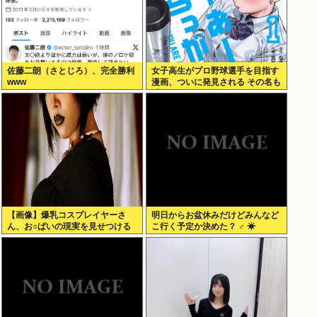
佐藤二朗（さとじろ）、完全勝利
女子高生がプロ野球選手を目指す
www
漫画、ついに発見される その名も
「ゆーあーすらっがー」
【画像】爆乳コスプレイヤーさ
明日からお盆休みだけどみんなど
ん、お○ぱいの現実を見せつける
こ行く予定か決めた？ ‍♂ ☀
ｗｗｗ