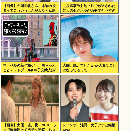
【画像】吉岡里帆さん、本物の役
【放送事故】地上波で放送された
者ってこういうもんだよなと話題
芸人のセクハラがガチでヤバすぎ
に
る…
マーベルの新作格ゲー、俺ちゃん
大園、脱いでいたwww大変なこと
ことデッドプール(CV子安武人)が
になってるって...
安定のやりたい放題で話題に
【画像】女優・吉川愛、NHKドラ
レインボー池田、女子アナと結婚
マで胸元開けて男子を誘惑しちゃ
www