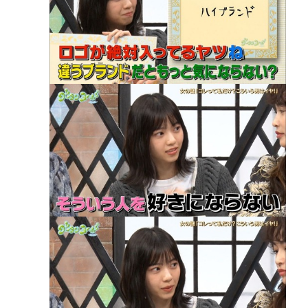
【悲報】アニメ監督「みなみけには『冬』が居ない
やん…せや！『冬』の末っ子をアニメオリジナルで
出そ！」
コメ価格の値下がり、加速してしまう
高橋名人が左手のバネを取るため手術を決意
チック症のゆうぽん、久々に見たらめっちゃ悪化し
てた…
Powered by livedoor 相互RSS