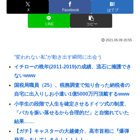
X
Facebook
はてブ
LINE
コピー
2021.05.09 20:55
“変われない私”が動き出す瞬間に出会う
イチローの晩年(2011-2019)の成績、流石に擁護でき
ないwww
国税局職員（25）、税務調査で知り合った納税者の
自宅に出入りしお小遣い1億5000万円頂戴するwww
小学生の段階で人生を確定させるドイツ式の制度、
「バカを振い落せるから合理的だ」と自惚れていた
結果……
【ガチ】キャスターの大越健介、高市首相に『爆弾
発言』をしてしまう！！！！！