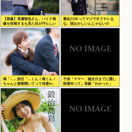
【画像】長瀬智也さん、バイク画
最近のJKってマジですぐヤレる
像を投稿するも見た目が汚らしい
な。頭おかしいんじゃないの
とネットの女性たちから批判され
た結果ｗｗｗ
俺「…」担任「…くん！俺くん！
子供「ママー、誕生日までに隠し
ちゃんと授業聞いてって何度m」
部屋作って」母親「わかった」
俺「(───来るッ！)」