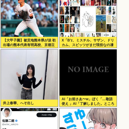
【大甲子園】被災地熊本県が涙 初
X「B’z、ミスチル、サザン、ドリ
出場の熊本代表有明高校、京都立
カム、スピッツがまだ現役なの凄
命館に9回裏2アウトから逆転勝利
いよな。今の歌手が30年後にやれ
てるだろうか？」
AI「お前さあ〜w」ぼく「…敬語
井上春華、へそ出し
使え 」AI「了解しました。ところ
でお前はどう思いますか？」 これ