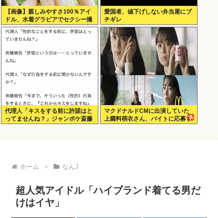
【画像】親しみやすさ100％アイ
愛国者、値下げしない弁当屋にブ
ドル、水着グラビアでセクシー撮
チギレ
wwwアプガ鍛治島彩、「週刊プレ
イボーイ」で美スタイルを大解
放！！！
代理人「キスをする前に許諾はと
マクドナルドCMに出演していた
ってませんね？」ジャンポケ斎藤
上國料萌衣さん、バイトに応募す
「今までこれからキスしますなん
るも書類選考で落ちる
て宣言することなかったので」
ホーム
なんJ
超人気アイドル「ハイブランド着てる男だ
けはイヤ」