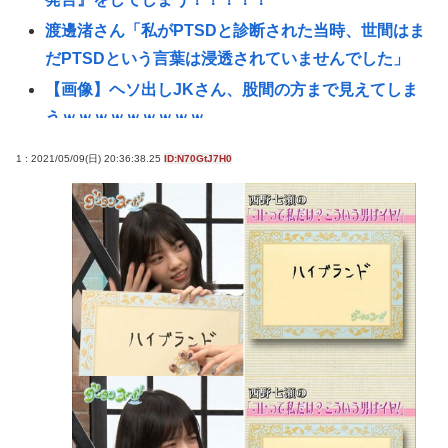
渡邊渚さん「私がPTSDと診断された当時、世間はま
だPTSDという言葉は浸透されていませんでした」
【画像】ヘソ出しJKさん、股間の方まで見えてしま
うｗｗｗｗｗｗｗｗｗ
『ヤニねこ』新海誠、水島努、綾辻行人らクリエイ
1 : 2021/05/09(日) 20:36:38.25
ID:N70GtJ7H0
ターが絶賛 過激描写はBPOでも議論に
【動画あり】ミスイタリア地方予選、黒人女性が優
勝し炎上
避難所地獄と化す「ずっと同じ食べ物&断水でトイレ
流せず悪臭&床に直接就寝&コロナ感染」
【画像】仙台育英のマネージャーさん、首をひねっ
ただけでなぜかウインクしたことにされてしまう
www
【画像】このメガネ美人ちゃんを愛人にしたいんだ
が…