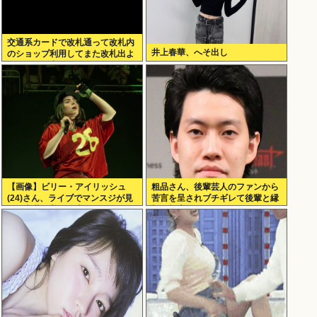
交通系カードで改札通って改札内
井上春華、へそ出し
のショップ利用してまた改札出よ
うとしたら出られなくてワロタ
【画像】ビリー・アイリッシュ
粗品さん、後輩芸人のファンから
(24)さん、ライブでマンスジが見
苦言を呈されブチギレて後輩と縁
える衣装を着て炎上
切り報告www