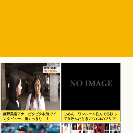
姫野美南アナ ピタピタ衣装でイ
ごめん、ワンルーム住んでる奴っ
ンタビュー、胸くっきり！！
て女呼んだときにウ●コのブリブ
【GIF動画あり】
リ音どうしてんの？？