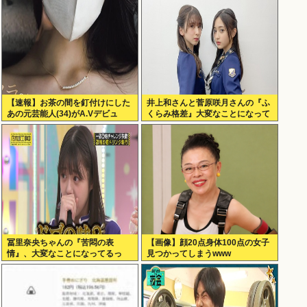
【速報】お茶の間を釘付けにした
井上和さんと菅原咲月さんの『ふ
あの元芸能人(34)がA.Vデビュ
くらみ格差』大変なことになって
ー！
るって...
冨里奈央ちゃんの『苦悶の表
【画像】顔20点身体100点の女子
情』、大変なことになってるっ
見つかってしまうwww
て...