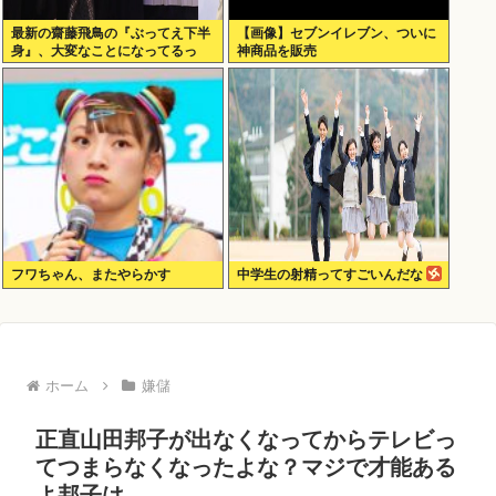
最新の齋藤飛鳥の『ぶってえ下半
【画像】セブンイレブン、ついに
身』、大変なことになってるっ
神商品を販売
て...
フワちゃん、またやらかす
中学生の射精ってすごいんだな
ホーム
嫌儲
正直山田邦子が出なくなってからテレビっ
てつまらなくなったよな？マジで才能ある
よ邦子は