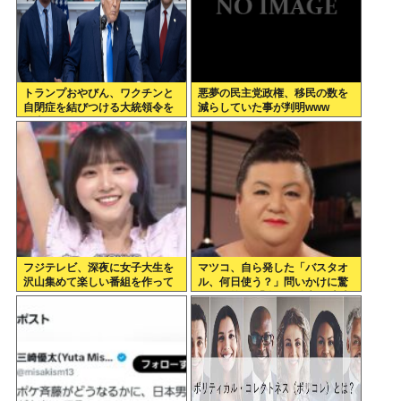
トランプおやびん、ワクチンと
悪夢の民主党政権、移民の数を
自閉症を結びつける大統領令を
減らしていた事が判明www
発表へ、
フジテレビ、深夜に女子大生を
マツコ、自ら発した「バスタオ
沢山集めて楽しい番組を作って
ル、何日使う？」問いかけに驚
いたwww
がくの答え 「今日は全部、本当
のこと言うわ」