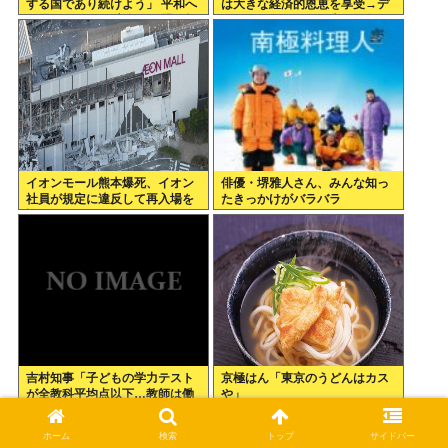
する国であり続けよう」 平和へ
は大きな経済的恩恵を享受→デ
の思いをつづる 広島に原爆が投
ータでもはっきり日本一人負け
下されてから81年
示される
イオンモール熊本爆死、イオン
俳優・堺雅人さん、みんな知っ
社員が規定に違反して再入場を
たきっかけがバラバラ
許可していた
吉村知事「子どもの学力テスト
京極はん「東京のうどんはカス
が全教科平均点以下…教師は働
や」
き方改革とか言ってないでどう
にかしろ」
ホーム
検索
トップ
サイドバー