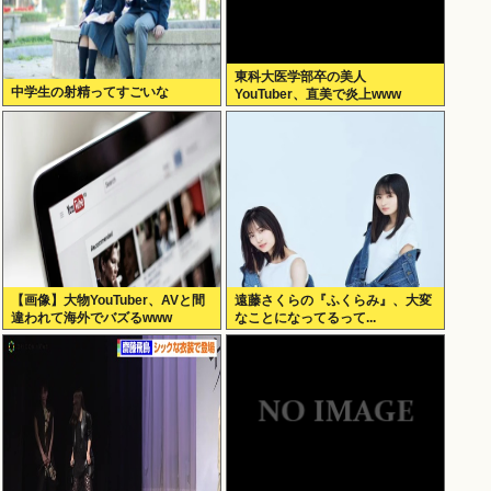
東科大医学部卒の美人
中学生の射精ってすごいな
YouTuber、直美で炎上www
【画像】大物YouTuber、AVと間
遠藤さくらの『ふくらみ』、大変
違われて海外でバズるwww
なことになってるって...