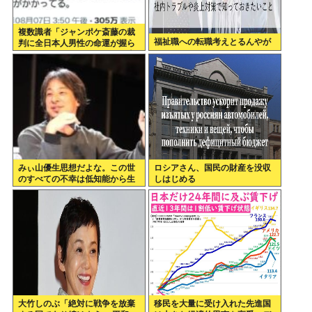
複数識者「ジャンポケ斎藤の裁
福祉職への転職考えとるんやが
判に全日本人男性の命運が握ら
れている。これでだめなら日本
男全員懲役7年だ」
みぃ山優生思想だよな。この世
ロシアさん、国民の財産を没収
のすべての不幸は低知能から生
しはじめる
まれるっていう
大竹しのぶ「絶対に戦争を放棄
移民を大量に受け入れた先進国