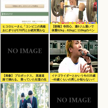
ヒコロヒーさん「コンビニの高級
【朗報】寺田心、週6ジム通いで
おにぎりが170円とか絶対買わな
体重62kg→82kgに 110kgのベン
い」とか薄すぎるトークをかまし
チプレス持ち上げる姿披露（画像
てしまう
あり）
【画像】 プロボックス。 高速道
イナゴライダーとかいう今の35歳
路で潰れる。 乗っていた社畜の生
~40歳くらいの男しか知らないバ
死不明
ンドwww