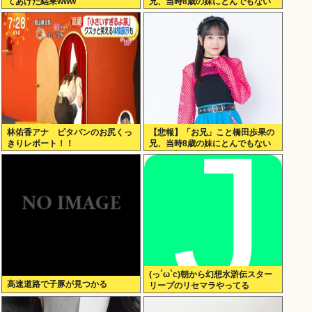
てあげた結果www
兄、当時8歳の妹にとんでもない
ことを頼む
林佑香アナ ピタパンのお尻くっ
【悲報】「お兄」こと橋田歩果の
きりレポート！！
兄、当時8歳の妹にとんでもない
ことを頼む
(っ´ω`c)朝から幻想水滸伝スター
高速道路で子豚が見つかる
リープのリセマラやってる