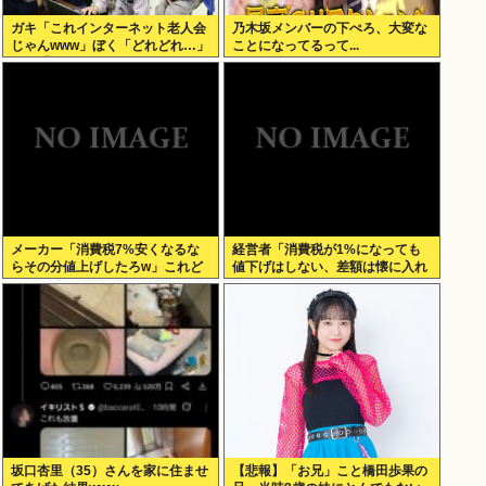
ガキ「これインターネット老人会
乃木坂メンバーの下ぺろ、大変な
じゃんwww」ぼく「どれどれ…」
ことになってるって...
ガキ「ニコニコ！らきすた！ボカ
ロ！」ぼく「はぁ…」
メーカー「消費税7%安くなるな
経営者「消費税が1%になっても
らその分値上げしたろw」これど
値下げはしない、差額は懐に入れ
うすんの？
る」
坂口杏里（35）さんを家に住ませ
【悲報】「お兄」こと橋田歩果の