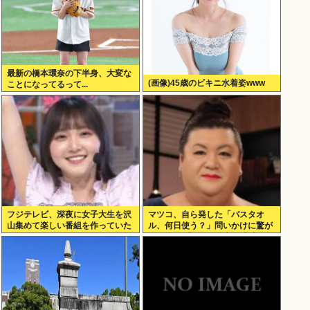
最新の橋本環奈の下半身、大変な
(画像)45歳のビキニ水着姿www
ことになってるって...
フジテレビ、深夜に女子大生を沢
マツコ、自ら発した「バスタオ
山集めて楽しい番組を作っていた
ル、何日使う？」問いかけに驚が
www
くの答え 「今日は全部、本当のこ
と言うわ」