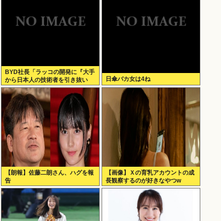
BYD社長「ラッコの開発に『大手
日傘バカ女は4ね
から日本人の技術者を引き抜い
た』って噂は嘘。開発チームに日
本人は0人です」
【朗報】佐藤二朗さん、ハグを報
【画像】Ｘの育乳アカウントの成
告
長観察するのが好きなやつw