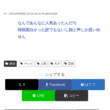
41 : 2021/05/09(日) 10:16:16.10
ID:vjAVCkzQK
なんであんなに人気あったんだろ
特段面白かった訳でもないし顔と声しか思い出
せん
嫌儲
テレビ
人間
天才
芸能
シェアする
X
Facebook
はてブ
LINE
コピー