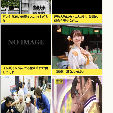
京大付属医の医療ミスこわすぎる
経験人数は夫・1人だけ。制服の
な
似合う美少女が…
俺が買うか悩んでる靴正直に評価
【画像】浴衣おっぱい
してくれ