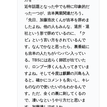
近年話題となった中でも特に印象的だ
【悲報】イチローさんの晩年（2011-2019）の成績、
った一つが、吉本興業関連だろう。
流石に擁護できないwww
「先日、加藤浩次くんが吉本を辞めま
野口健氏 猛暑続きで夏の甲子園を危惧「鍛え上げ
したよね。他の人もみんな、退所・退
られた野球球児でも、危ないのではないかな」
社という形で辞めているのに、『ク
最強の調味料はマヨネーズ、異論は認める
ビ』という言い方をされているんで
【急募】嫁の実家でやるべきこと
す。なんでかなと思ったら、裏番組に
も吉本の人たちがバンバン入ってい
Powered by livedoor 相互RSS
る。TBSには志らく師匠が出ていた
り、ロンブー淳くんも入ってきていま
すよね。そして今度は麒麟の川島も入
ると。確かにコメントも良いし、キレ
ものなので使いたいのもわかるんで
す。ただ、全くの裏に刺してくるの
で、凄いなというやり方だと思いま
す。加藤潰しですよね。