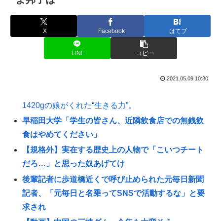
X
Facebook
はてブ
LINE
コピー
2021.05.09 10:30
1420gの娘がくれた“生きる力”。
早稲田大学「学生の皆さん、近隣飲食店での無銭飲
食はやめてください」
【規格外】実在する歴史上の人物で「こいつチート
だろ…」と思った奴あげてけ
後輩記者に歩道橋近くで呼び止められた元毎日新聞
記者、「元毎日と名乗ってSNSで活動するな」と要
求され