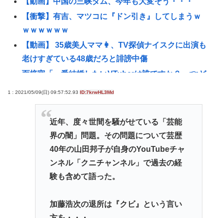
【動画】中国の三峡ダム、今年も大変そう・・・
【衝撃】有吉、マツコに『ドン引き』してしまうｗ
ｗｗｗｗｗｗ
【動画】 35歳美人ママ👩、TV探偵ナイスクに出演も
老けすぎている48歳だろと誹謗中傷
面接官「一番結婚したいVTuberは誰ですか？」👈ど
う答える？
1 : 2021/05/09(日) 09:57:52.93
ID:7krwHL3Md
【衝撃】マツコ・デラックス「バスタオル、何日使
う？」に驚がくの答え「今日は全部、本当のこと言
近年、度々世間を騒がせている「芸能
うわ」
界の闇」問題。その問題について芸歴
軍事アナリスト「ウクライナに残されている時間は
40年の山田邦子が自身のYouTubeチャ
少ない。民間施設テロではなくプランBやプランCを
ンネル「クニチャンネル」で過去の経
発動すべき」
験も含めて語った。
「非常に残念」高市総理と面会決定も…発言不可、
握手のみ 8月9日長崎の被爆体験者「何のために」
加藤浩次の退所は『クビ』という言い
"テレビ大好き"高齢者の｢テレビ離れ｣が始まった
方を・・・