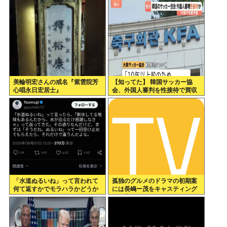
美輪明宏さんの戒名『紫雲院芳
【知ってた】 韓国サッカー協
心唱永日宏居士』
会、外国人審判を性接待で買収
していた事が判明
「水道ぬるいね」って言われて
孤独のグルメのドラマの初期案
何て返すかでモラハラかどうか
には長嶋ー茂をキャスティング
わかるらしいwww
する案もあった←これ