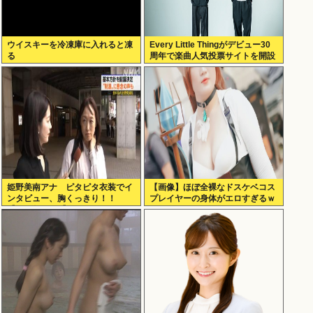
ウイスキーを冷凍庫に入れると凍
Every Little Thingがデビュー30
る
周年で楽曲人気投票サイトを開設
俺はもちろんFace the Changeに
入れてきたぞ
姫野美南アナ ピタピタ衣装でイ
【画像】ほぼ全裸なドスケベコス
ンタビュー、胸くっきり！！
プレイヤーの身体がエロすぎるｗ
【GIF動画あり】
ｗｗ