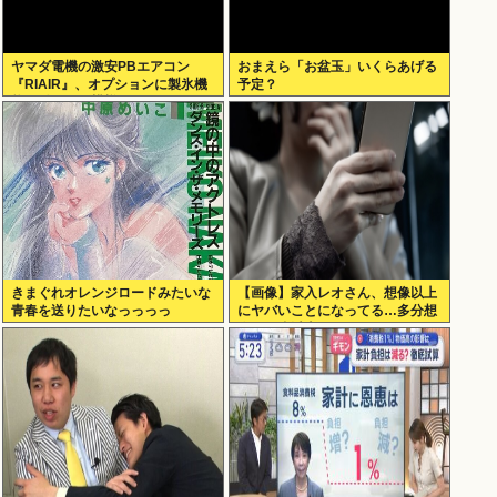
ヤマダ電機の激安PBエアコン
おまえら「お盆玉」いくらあげる
『RIAIR』、オプションに製氷機
予定？
能も付いてた模様www
きまぐれオレンジロードみたいな
【画像】家入レオさん、想像以上
青春を送りたいなっっっっ
にヤバいことになってる…多分想
像の何倍以上もヤバいwww