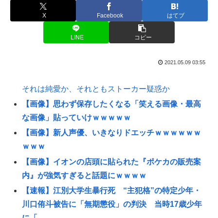
X
Facebook
はてブ
LINE
コピー
2021.05.09 03:55
それは純愛か、それともストーカー疑惑か
【画像】思わず保存したくなる「笑える画像・最高
な画像」貼っていけｗｗｗｗｗ
【画像】新人声優、いきなりドエッチｗｗｗｗｗｗ
ｗｗｗ
【画像】イオンの店頭に貼られた『ポケカの販売案
内』が強気すぎると話題にｗｗｗｗ
【速報】江別大学生暴行死 “主犯格”の特定少年・
川口侑斗被告に「無期懲役」の判決 当時17歳少年
に「