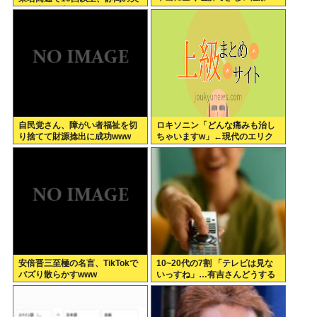
婦の車に追突
自民党さん、障がい者福祉を切
ロキソニン「どんな痛みも治し
り捨てて財源捻出に成功www
ちゃいますw」←現代のエリク
サーやろ…
安倍晋三至極の名言、TikTokで
10~20代の7割 「テレビは見な
バズり散らかすwww
いっすね」…有吉さんどうする
のこれ