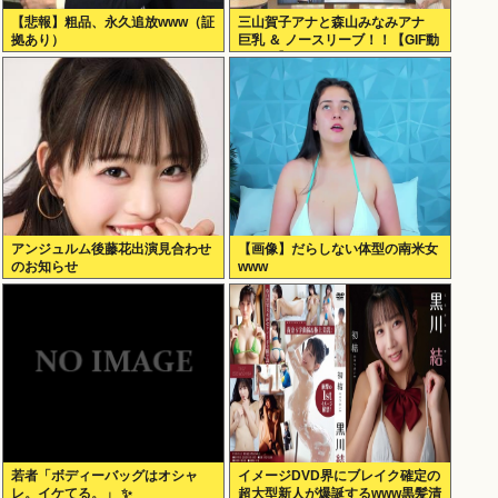
【悲報】粗品、永久追放www（証
三山賀子アナと森山みなみアナ
拠あり）
巨乳 ＆ ノースリーブ！！【GIF動
画あり】
アンジュルム後藤花出演見合わせ
【画像】だらしない体型の南米女
のお知らせ
www
若者「ボディーバッグはオシャ
イメージDVD界にブレイク確定の
レ。イケてる。」 ✨
超大型新人が爆誕するwww黒髪清