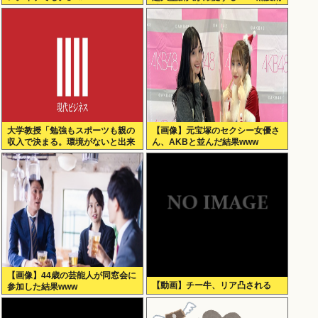
純乙女・黒川結、顔もカラダも演
技もIVファンから絶賛の嵐！！処
女作「初結」の動画＆画像まと
め！！
大学教授「勉強もスポーツも親の
【画像】元宝塚のセクシー女優さ
収入で決まる。環境がないと出来
ん、AKBと並んだ結果www
るわけがない」
【画像】44歳の芸能人が同窓会に
【動画】チー牛、リア凸される
参加した結果www