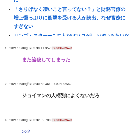
「さりげなく凄いこと言ってない？」と財務官僚の
増上慢っぷりに衝撃を受ける人が続出、なぜ官僚に
すぎない
リンゴ・スター⬅︎この人だけソロがしょぼいみたいな
風潮あるじゃないですか
1 : 2021/05/09(日) 03:30:11.957
ID:66XN/IWw0
「巨乳」vs「巨尻」→結局どっちが良いの？
また論破してしまった
裁判所「トランプ大統領はホワイトハウスの一時的
な賃借人であり、所有者ではない」、宴会場建設の
工事差し止め命令
2 : 2021/05/09(日) 03:30:53.461
ID:MJZE9WaZ0
【朗報】菅直人元総理、再評価されるwww
ジョイマンの人柄別によくないだろ
ロシアがNATOの結束を試す可能性、米情報分析で判
明
【画像】たぬき顔の女の子ってなんであんな魅力的
4 : 2021/05/09(日) 03:32:02.783
ID:66XN/IWw0
なん？ 【Pickup07091607】
>>2
【衝撃】ちいかわ作者さん、総額30億超の大豪邸を