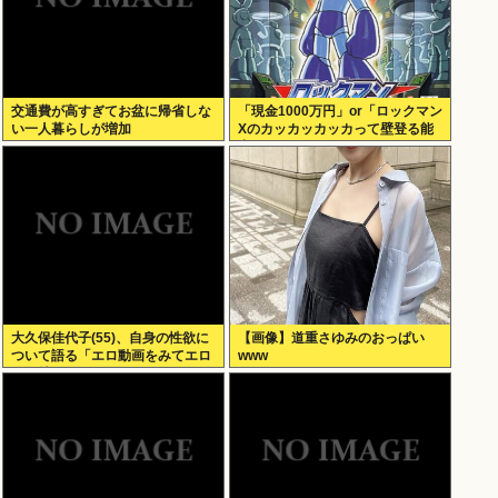
交通費が高すぎてお盆に帰省しな
「現金1000万円」or「ロックマン
い一人暮らしが増加
Xのカッカッカッカって壁登る能
力」
大久保佳代子(55)、自身の性欲に
【画像】道重さゆみのおっぱい
ついて語る「エロ動画をみてエロ
www
い気持ちになる」