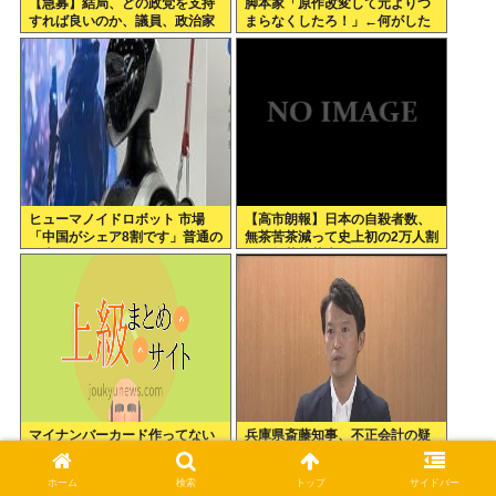
【急募】結局、どの政党を支持
脚本家「原作改変して元よりつ
すれば良いのか、議員、政治家
まらなくしたろ！」←何がした
は全員悪か
いの？
ヒューマノイドロボット 市場
【高市朗報】日本の自殺者数、
「中国がシェア8割です」普通の
無茶苦茶減って史上初の2万人割
日本人怒りのフェイクニュース
れ。無茶苦茶生きやすい国にな
認定へ…
ってる件www
マイナンバーカード作ってない
兵庫県斎藤知事、不正会計の疑
奴って病院行くときどうすんの
いで前知事に聞き取り調査へ
ホーム
検索
トップ
サイドバー