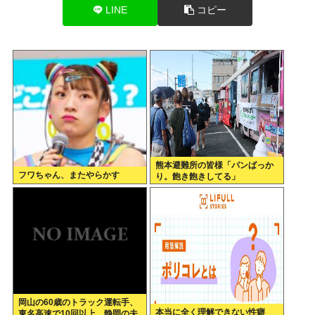
LINE
コピー
熊本避難所の皆様「パンばっか
フワちゃん、またやらかす
り。飽き飽きしてる」
岡山の60歳のトラック運転手、
本当に全く理解できない性癖
東名高速で10回以上、静岡の夫