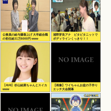
公務員の給与爆裂上げ 大卒総合職
浦野芽良アナ ピタピタニットで
の初任給31万6000円 www
ボディラインくっきり！！
【ﾒﾛﾒﾛ】杉山結菜ちゃんとスイカ
【画像】ワイちゃんお盆の子作り
www
エッチ大会開幕