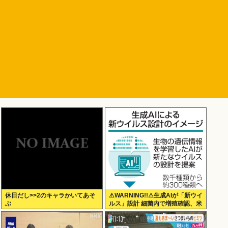
休日だし>>2のキャラかいてあそ
⚠WARNING!!⚠生成AIが「新ウイ
ぶ
ルス」設計 細菌内で増殖確認、米
大学が研究