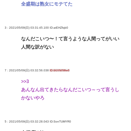
全盛期は熟女にモテてた
建てるwww
東浩紀さん、右からも左からも叩かれる「ポジショ
ントークをしないからこそ信頼できる」と擁護され
3 : 2021/05/09(日) 03:31:45.100
ID:atEHZfqb0
るwww
なんだこいつ〜！て言うような人間ってがいい
イチローの晩年(2011-2019)の成績、流石に擁護でき
人間な訳がない
ないwww
『ヤニねこ』新海誠、水島努、綾辻行人らクリエイ
ターが絶賛 過激描写はBPOでも議論に
7 : 2021/05/09(日) 03:32:56.038
ID:66XN/IWw0
>>3
Powered by livedoor 相互RSS
あんなん出てきたらなんだこいつ～って言うし
かないやろ
5 : 2021/05/09(日) 03:32:28.043
ID:SonTUMYR0