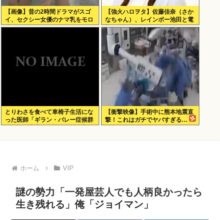
【画像】昔の2時間ドラマがスゴ
【強火ハロヲタ】佐藤佳奈（さか
イ、セクシー女優のナマ乳をモロ
なちゃん）、レインボー池田と電
流し
撃結婚！
とりわさを食べて車椅子生活にな
【衝撃映像】手術中に熊本地震直
った医師「ギラン・バレー症候群
撃！これはガチでヤバすぎる…
になって本当に絶望。死んだ方が
良かったと思った」
ホーム
VIP
謎の勢力「一発屋芸人でも人柄良かったら
生き残れる」俺「ジョイマン」