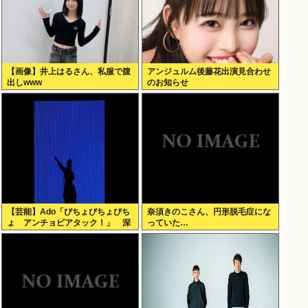
【画像】井上はるさん、私服で腹
アンジュルム後藤花出演見合わせ
出しwww
のお知らせ
【芸能】Ado「びちょびちょびち
奈須きのこさん、円形脱毛症にな
ょ アンチョビアタック！」 深
っていた…
夜のナゾ投稿...