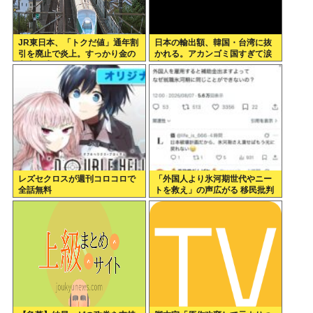
JR東日本、「トクだ値」通年割
日本の輸出額、韓国・台湾に抜
引を廃止で炎上。すっかり金の
かれる。アカンゴミ国すぎて涙
亡者と成り下がったな
出てきた…
レズセクロスが週刊コロコロで
「外国人より氷河期世代やニー
全話無料
トを救え」の声広がる 移民批判
してる層ってもしかして…