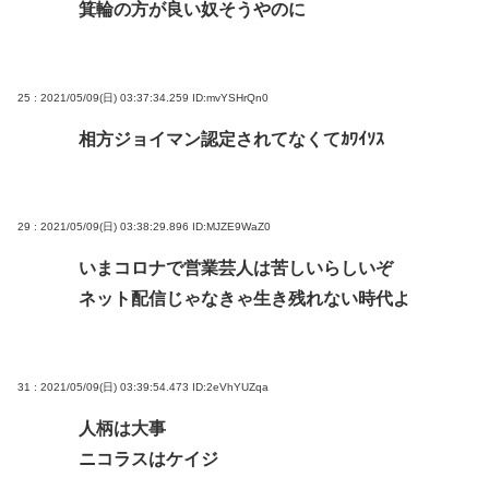
箕輪の方が良い奴そうやのに
25 : 2021/05/09(日) 03:37:34.259
ID:mvYSHrQn0
相方ジョイマン認定されてなくてｶﾜｲｿｽ
29 : 2021/05/09(日) 03:38:29.896
ID:MJZE9WaZ0
いまコロナで営業芸人は苦しいらしいぞ
ネット配信じゃなきゃ生き残れない時代よ
31 : 2021/05/09(日) 03:39:54.473
ID:2eVhYUZqa
人柄は大事
ニコラスはケイジ