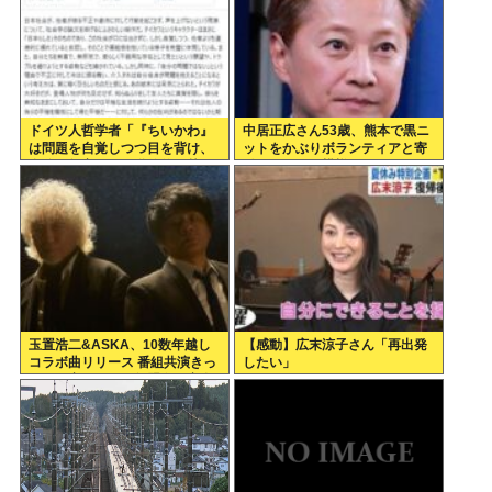
ドイツ人哲学者「『ちいかわ』
中居正広さん53歳、熊本で黒ニ
は問題を自覚しつつ目を背け、
ットをかぶりボランティアと寄
自分は無害という道徳的優越
付をしている模様
感、堕落する国家日本そのもの
だ」
玉置浩二&ASKA、10数年越し
【感動】広末涼子さん「再出発
コラボ曲リリース 番組共演きっ
したい」
かけで実現…同い年盟友の完全
合作