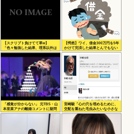
【スクリプト負けてて草w】
【愕然】ワイ、借金300万円を5年
「色々勉強した結果、理系以外は
かけて完済した結果とんでもない
エラー品だと気付いた【ガチ】」
ことになる・・・・・・
について、もっと具体的に話そう
か
「感覚が分からない」 元TBS・山
宮崎駿「心の穴を埋めるために、
本里菜アナの離婚コメントに疑問
交配を重ねた毛虫みたいな小さな
の声… シャンパンタワーの超豪華
犬を連れてる人、本当に醜い」←
式も結婚生活は4年半で終止符
これどう思う？