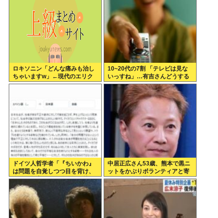
ロキソニン「どんな痛みも治し
10~20代の7割 「テレビは見な
ちゃいますw」←現代のエリク
いっすね」…有吉さんどうする
サーやろ…
のこれ
ドイツ人哲学者「『ちいかわ』
中居正広さん53歳、熊本で黒ニ
は問題を自覚しつつ目を背け、
ットをかぶりボランティアと寄
自分は無害という道徳的優越
付をしている模様
感、堕落する国家日本そのもの
だ」