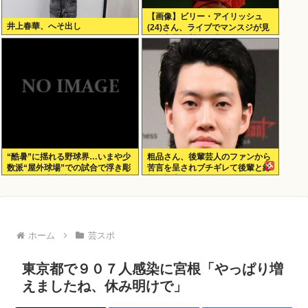
【画像】ビリー・アイリッシュ
井上春華、へそ出し
(24)さん、ライブでマンスジが見
える衣装を着て炎上
“酷暑”に揺れる野球界…いまや少
粗品さん、後輩芸人のファンから
数派“屋外球場”での試合で浮き彫
苦言を呈されブチギレて後輩と縁
りになる“本拠地がドーム球場”チ
切り報告www
ームのデメリット
ホーム
芸スポ
東京都で９０７人感染に宮根「やっぱり増
えましたね、休み明けで」