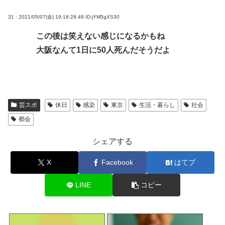
31 : 2021/05/07(金) 19:18:28.49
ID:jYM5gXS30
この後は笑えない感じになるかもね
大阪なんて1日に50人死んだそうだよ
芸スポ
休日
感染
東京
生活・暮らし
社会
都会
シェアする
X
Facebook
はてブ
LINE
コピー