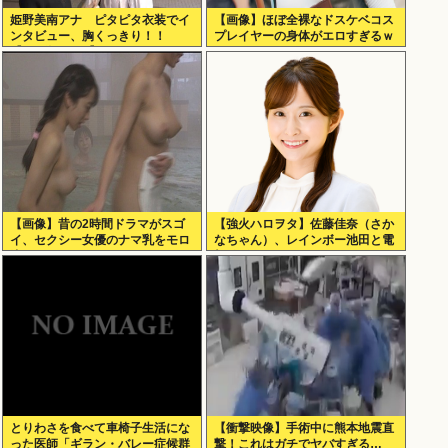
姫野美南アナ ピタピタ衣装でイ
【画像】ほぼ全裸なドスケベコス
ンタビュー、胸くっきり！！
プレイヤーの身体がエロすぎるｗ
【GIF動画あり】
ｗｗ
【画像】昔の2時間ドラマがスゴ
【強火ハロヲタ】佐藤佳奈（さか
イ、セクシー女優のナマ乳をモロ
なちゃん）、レインボー池田と電
流し
撃結婚！
とりわさを食べて車椅子生活にな
【衝撃映像】手術中に熊本地震直
った医師「ギラン・バレー症候群
撃！これはガチでヤバすぎる…