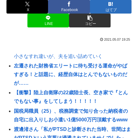
X
Facebook
はてブ
LINE
コピー
2021.05.07 19:25
小さなすれ違いが、夫を追い詰めていく
左遷された財務省エリートに待ち受ける運命がやば
すぎる！と話題に、経歴自体はとんでもないものだ
が……
【衝撃】陸上自衛隊の22歳陸士長、空き家で『とん
でもない事』をしてしまう！！！！！
国税局職員（25）、税務調査で知り合った納税者の
自宅に出入りしお小遣い1億5000万円頂戴するwww
渡邊渚さん「私がPTSDと診断された当時、世間はま
だPTSDという言葉は浸透されていませんでした」