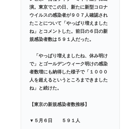
演。東京でこの日、新たに新型コロナ
『ヤニねこ』新海誠、水島努、綾辻行人らクリエイ
ウイルスの感染者が９０７人確認され
ターが絶賛 過激描写はBPOでも議論に
たことについて「やっぱり増えました
避難所地獄と化す「ずっと同じ食べ物&断水でトイレ
ね」とコメントした。前日の６日の新
流せず悪臭&床に直接就寝&コロナ感染」
規感染者数は５９１人だった。
高橋名人が左手のバネを取るため手術を決意
「やっぱり増えましたね、休み明け
Powered by livedoor 相互RSS
で」とゴールデンウィーク明けの感染
者数増にも納得した様子で「１０００
人を超えるというところまできました
ね」と続けた。
【東京の新規感染者数推移】
▼５月６日 ５９１人