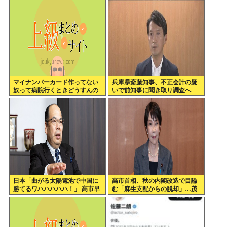
認定へ…
ってる件www
マイナンバーカード作ってない
兵庫県斎藤知事、不正会計の疑
奴って病院行くときどうすんの
いで前知事に聞き取り調査へ
日本「曲がる太陽電池で中国に
高市首相、秋の内閣改造で目論
勝てるワハハハハハ！」 高市早
む「麻生支配からの脱却」…茂
苗「勝てる！ ガハハハハハ
木敏充氏も小林鷹之氏もクビ
ハ！」