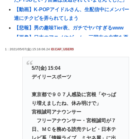
【動画】K-POPアイドルさん、生配信中にメンバー
達にチクビを弄られてしまう
【悲報】男の趣味Tier表、ガチでヤバすぎるwww
【画像】日本のアニメやゲーム、三国志の史実を歪
めて歴史を破壊してしまう
1 : 2021/05/07(金) 15:16:06.24
ID:CAP_USER9
【悲報】ショートスリーパーさん「寝たほうがいい
のでは？」にブチギレ
5/7(金) 15:04
東浩紀さん、右からも左からも叩かれる「ポジショ
デイリースポーツ
ントークをしないからこそ信頼できる」と擁護され
るwww
東京都で９０７人感染に宮根「やっぱ
【困惑】コーラって本当に体に悪い
り増えましたね、休み明けで」
の？・・・・・・・・・
宮根誠司アナウンサー
【画像】自分の足を撮影してみた
フリーアナウンサー・宮根誠司が７
日、ＭＣを務める読売テレビ・日本テ
イチローの晩年(2011-2019)の成績、流石に擁護でき
レビ系「情報ライブ ミヤネ屋」に出
ないwww