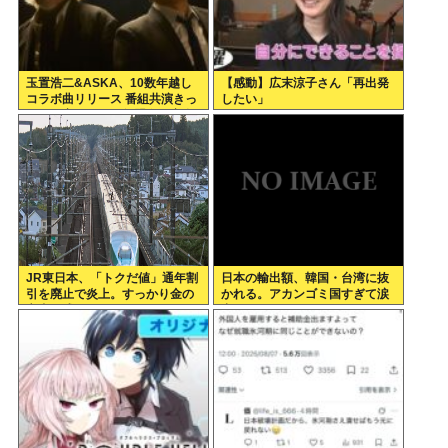
玉置浩二&ASKA、10数年越し
【感動】広末涼子さん「再出発
コラボ曲リリース 番組共演きっ
したい」
かけで実現…同い年盟友の完全
合作
JR東日本、「トクだ値」通年割
日本の輸出額、韓国・台湾に抜
引を廃止で炎上。すっかり金の
かれる。アカンゴミ国すぎて涙
亡者と成り下がったな
出てきた…