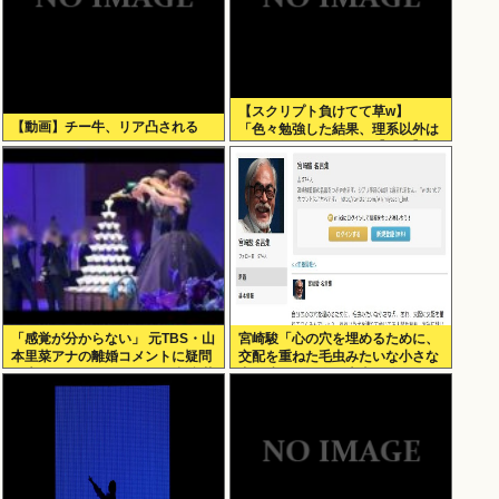
【スクリプト負けてて草w】
【動画】チー牛、リア凸される
「色々勉強した結果、理系以外は
エラー品だと気付いた【ガチ】」
について、もっと具体的に話そう
か
「感覚が分からない」 元TBS・山
宮崎駿「心の穴を埋めるために、
本里菜アナの離婚コメントに疑問
交配を重ねた毛虫みたいな小さな
の声… シャンパンタワーの超豪華
犬を連れてる人、本当に醜い」←
式も結婚生活は4年半で終止符
これどう思う？