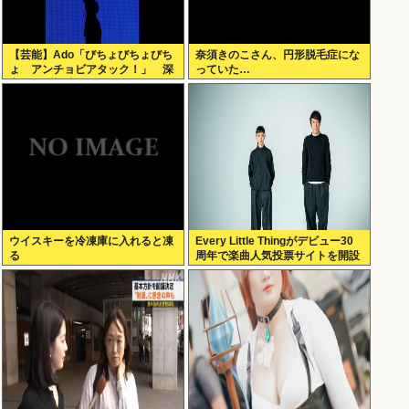
【芸能】Ado「びちょびちょびち
奈須きのこさん、円形脱毛症にな
ょ アンチョビアタック！」 深
っていた…
夜のナゾ投稿...
ウイスキーを冷凍庫に入れると凍
Every Little Thingがデビュー30
る
周年で楽曲人気投票サイトを開設
俺はもちろんFace the Changeに
入れてきたぞ