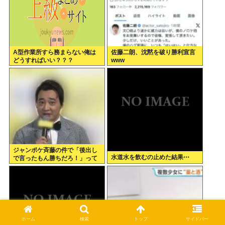
A型作業所すら務まらない俺は
佐藤二朗、沈黙を破り勝利宣言
どうすればいい？？？
www
ジャンポケ斉藤の件で「後出し
水道水を飲むの止めた結果⋯
で言ったもん勝ちだろ！」って
キレてる人いるけど、まず付き
合ってない人とそんな事しなき
ゃいいのでは？
ホーム
検索
トップ
サイドバー