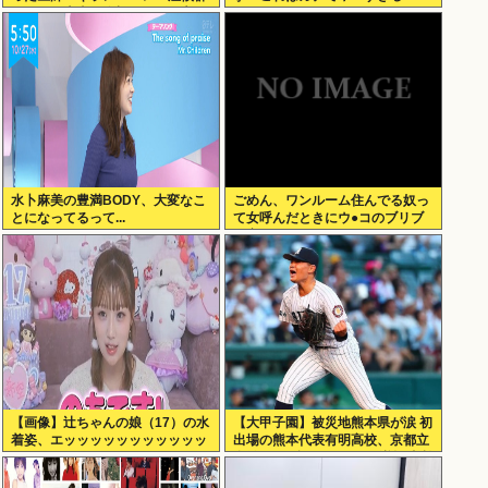
になって本当に絶望。死んだ方が
良かったと思った」
水卜麻美の豊満BODY、大変なこ
ごめん、ワンルーム住んでる奴っ
とになってるって...
て女呼んだときにウ●コのブリブ
リ音どうしてんの？？
【画像】辻ちゃんの娘（17）の水
【大甲子園】被災地熊本県が涙 初
着姿、エッッッッッッッッッッッ
出場の熊本代表有明高校、京都立
ッッ！
命館に9回裏2アウトから逆転勝利