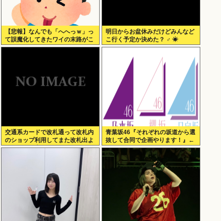
【悲報】なんでも「へへっｗ」っ
明日からお盆休みだけどみんなど
て誤魔化してきたワイの末路がこ
こ行く予定か決めた？ ‍♂ ☀
ちらwww
交通系カードで改札通って改札内
青葉坂46『それぞれの坂道から選
のショップ利用してまた改札出よ
抜して合同で企画やります！』←
うとしたら出られなくてワロタ
これが最悪だよな