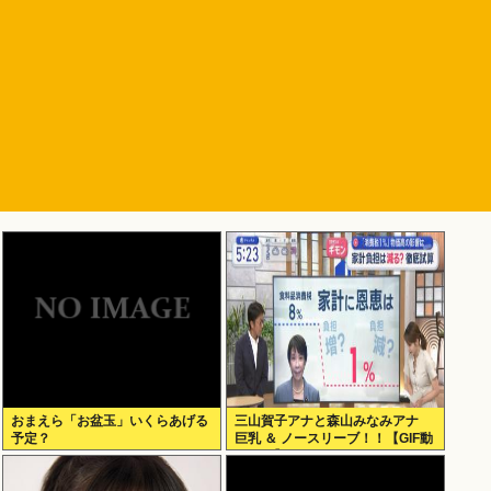
おまえら「お盆玉」いくらあげる
三山賀子アナと森山みなみアナ
予定？
巨乳 ＆ ノースリーブ！！【GIF動
画あり】