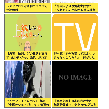
レズセクロスが週刊コロコロで
「外国人より氷河期世代やニー
全話無料
トを救え」の声広がる 移民批判
してる層ってもしかして…
【急募】結局、どの政党を支持
脚本家「原作改変して元よりつ
すれば良いのか、議員、政治家
まらなくしたろ！」←何がした
は全員悪か
いの？
ヒューマノイドロボット 市場
【高市朗報】日本の自殺者数、
「中国がシェア8割です」普通の
無茶苦茶減って史上初の2万人割
日本人怒りのフェイクニュース
れ。無茶苦茶生きやすい国にな