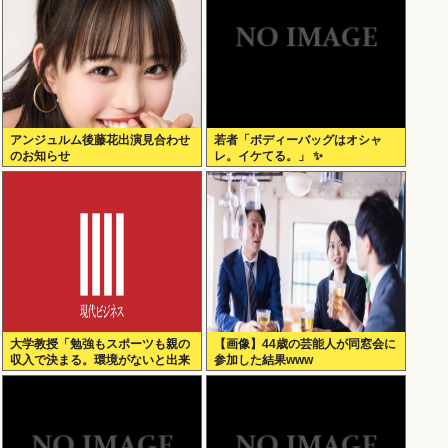
アンジュルム後藤花出演見合わせ
若者「ボディーバッグはオシャ
のお知らせ
レ。イケてる。」 ✨
大学教授「勉強もスポーツも親の
【画像】44歳の芸能人が同窓会に
収入で決まる。環境がないと出来
参加した結果www
るわけがない」