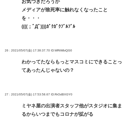
お気づきだろうか
メディアが致死率に触れなくなったこと
を・・・
((((；ﾟДﾟ))))ｶﾞｸｶﾞｸﾌﾞﾙﾌﾞﾙ
26 : 2021/05/07(金) 17:38:37.70
ID:WRtWbiQG0
わかってたならもっとマスコミにできることっ
てあったんじゃないの？
27 : 2021/05/07(金) 17:53:58.67
ID:RrOdBXGY0
ミヤネ屋の出演者スタッフ他がスタジオに集ま
るからいつまでもコロナが拡がる