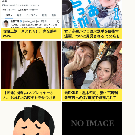
佐藤二朗（さとじろ）、完全勝利
女子高生がプロ野球選手を目指す
www
漫画、ついに発見される その名も
「ゆーあーすらっがー」
【画像】爆乳コスプレイヤーさ
元EXILE・黒木啓司、妻・宮崎麗
ん、お○ぱいの現実を見せつける
果被告へのDV事案で逮捕されて
ｗｗｗ
いた 宮崎は全身打撲、頭部裂傷
及び打撲の怪我