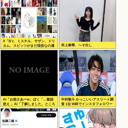
X「B’z、ミスチル、サザン、ドリ
井上春華、へそ出し
カム、スピッツがまだ現役なの凄
いよな。今の歌手が30年後にやれ
てるだろうか？」
AI「お前さあ〜w」ぼく「…敬語
中村敬斗 かっこいいアスリート調
使え 」AI「了解しました。ところ
査 1位 W杯でインスタフォロワー
でお前はどう思いますか？」 これ
127万増 人気爆発 …2位 高橋藍 3
位 大谷翔平