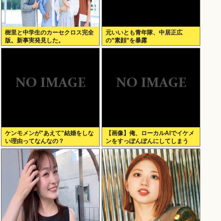
樹里と中学生のカーセクロス完全
元いいとも青年隊、中居正広
版。新事実発見した。
の”素顔”を暴露
ケンモメンが"あえて"結婚をしな
【画像】俺、ローカルAIでイケメ
い理由ってなんなの？
ンをすっぽんぽんにしてしまう
www