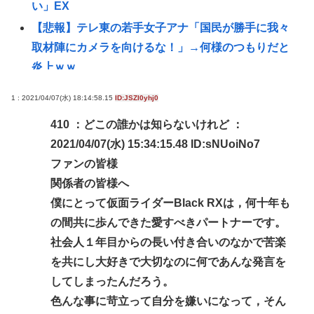
い」EX
【悲報】テレ東の若手女子アナ「国民が勝手に我々
取材陣にカメラを向けるな！」→何様のつもりだと
炎上ｗｗ
ラーメン二郎「もう食わない？ さっきは食べれるっ
1 : 2021/04/07(水) 18:14:58.15
ID:JSZI0yhj0
て言ったじゃねーか！」（ヽ´ん`）「」 反論できる？
410 ：どこの誰かは知らないけれど ：
昔のおまいら「マクドはクソ！モスバーガー最高
2021/04/07(水) 15:34:15.48 ID:sNUoiNo7
や！」👈この風潮はもう無くなった？
ファンの皆様
【悲報】3大バーガーキングの弱点「冷めてる」
関係者の皆様へ
【画像】1998年のギャルゲー雑誌www
僕にとって仮面ライダーBlack RXは，何十年も
現在ヤフコメ時速ランキング1位の記事がこれ。どう
の間共に歩んできた愛すべきパートナーです。
思う？
社会人１年目からの長い付き合いのなかで苦楽
「まるで難民キャンプ」 避難所の劣悪な環境に専
を共にし大好きで大切なのに何であんな発言を
門家も「びっくりした」 車中泊にもリスクが
してしまったんだろう。
「熱したフライパンに飛び込むようなもの」
色んな事に苛立って自分を嫌いになって，そん