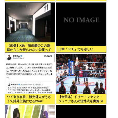
【画像】X民「映画館のこの通
日本『30℃』でも涼しい
路からしか得られない栄養って
あると思う」 共感できると話題
にwww
ワイ東京在住、観光外人がうざ
【全日本】ドリー・ファンク・
くて排外主義になるwww
ジュニアさんの追悼式を実施 ス
ピニング・トー・ホールドも流
れる