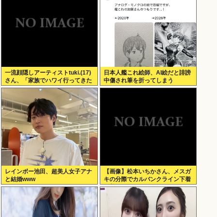
一流顔隠しアーティストtuki.(17)
日本人艦これ絵師、AI絵だと誹謗
さん、「家族でハワイ行ってきた
中傷され筆を折ってしまう
w」 自己顕示欲がどんどん抑えら
れなくなる
レインボー池田、超美人女子アナ
【画像】松本いちかさん、メスガ
と結婚www
キの分際でカルバンクライン下着
を着てしまうwww