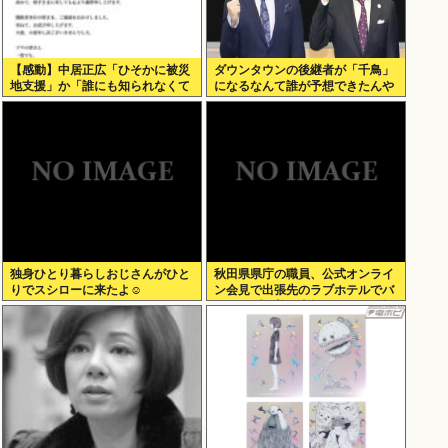
【感動】中居正広「ひそかに被災
ダウンタウンの後継者が「千鳥」
地支援」か「誰にも知られなくて
になるなんて誰が予想できたんや
いい」
独身ひとり暮らしおじさんがひと
秋田県県庁の職員、公式オンライ
りでスシローに来たよ☺
ン会見で出張先のラブホテルでバ
スローブを着て喫煙しながら登場
www