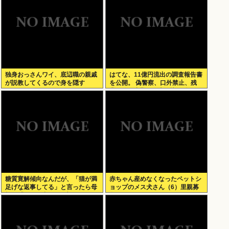
独身おっさんワイ、底辺職の親戚
はてな、11億円流出の調査報告書
が説教してくるので身を隠す
を公開。 偽警察、口外禁止、残
業・休日出勤200時間越、孤
立…。やばすぎて草はえる
糖質寛解傾向なんだが、「猫が満
赤ちゃん産めなくなったペットシ
足げな返事してる」と言ったら母
ョップのメス犬さん（6）里親募
親に「お気の毒w」と言われた
集されてしまうwww