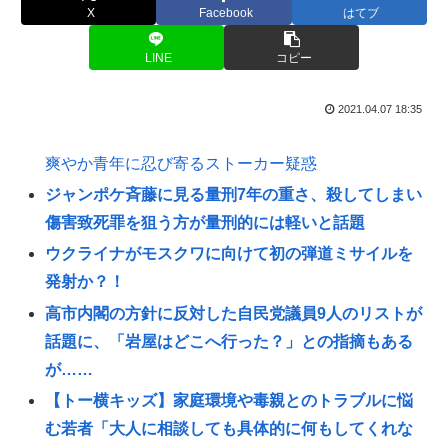
X
Facebook
はてブ
LINE
コピー
2021.04.07 18:35
爽やか青年に忍び寄るストーカー疑惑
ジャンポケ斉藤に見る量刑7年の重さ、殺してしまい
傷害致死罪を狙う方が量刑的には軽いと話題
ウクライナがモスクワに向けて初の弾道ミサイルを
発射か？！
高市内閣の方針に反対した自民党議員9人のリストが
話題に、「岩屋はどこへ行った？」との指摘もある
が……
【トー横キッズ】家庭環境や毒親とのトラブルに悩
む若者「大人に相談しても具体的に何もしてくれな