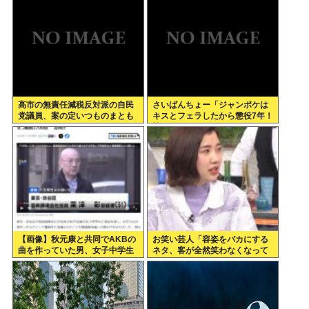
高市の無責任減税反対派の自民
さいばんちょー「ジャンポケは
党議員、案の定いつものまとも
キスとフェラしたから懲役7年！
なメンツだったwww
執行猶予なし！」←殺人並みに
重くて草
【画像】秋元康と共同でAKBの
お笑い芸人「容姿をバカにする
曲を作っていた男、女子中学生
ネタ、客が全然笑わなくなって
達と撮影した1700点のAVをネ
きた」
ットで販売していたwww