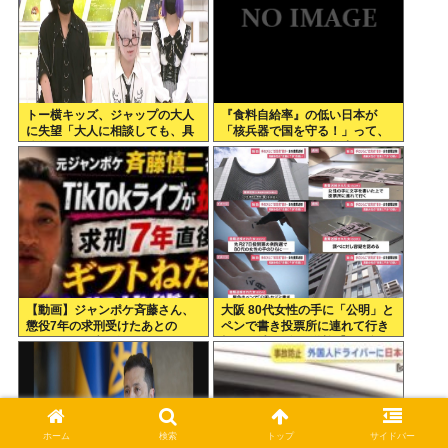
トー横キッズ、ジャップの大人
『食料自給率』の低い日本が
に失望「大人に相談しても、具
「核兵器で国を守る！」って、
体的に何もしてくれない。結果
頭おかしくね？食べ物止められ
的に傷つく。福祉は自由が奪わ
たら終わりじゃん
れる」
【動画】ジャンポケ斉藤さん、
大阪 80代女性の手に「公明」と
懲役7年の求刑受けたあとの
ペンで書き投票所に連れて行き
TikTokライブ配信がヤバすぎる
投票干渉 60女を送検【いさ酒
と話題にwww
場】
ホーム
検索
トップ
サイドバー