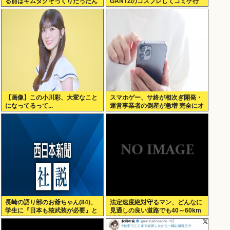
る前はキムタクそっくりたったん
GANTZのコスプレしてコミケ行
じゃ」ハードなギャグをかます
くかー」
【画像】この小川彩、大変なこと
スマホゲー、サ終が相次ぎ開発・
になってるって...
運営事業者の倒産が急増 完全にオ
ワコンか
長崎の語り部のお爺ちゃん(84)、
法定速度絶対守るマン、どんなに
学生に『日本も核武装が必要』と
見通しの良い道路でも40～60km
言われびっくり
以上出さない