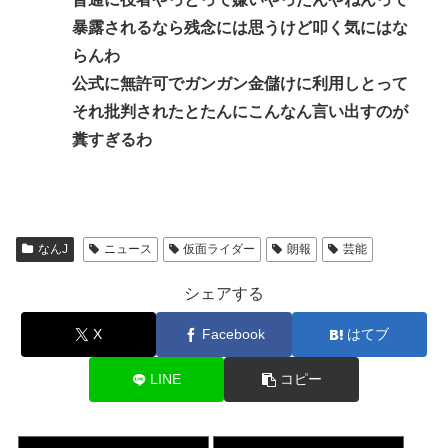
暴露されるなら残念には思うけど叩く気にはな
らんわ
公式に無許可でガンガン金儲けに利用しとって
それ批判されたとたんにこんなん言い出すのが
糞すぎるわ
なんJ
ニュース
仮面ライダー
朗報
芸能
シェアする
X
Facebook
はてブ
LINE
コピー