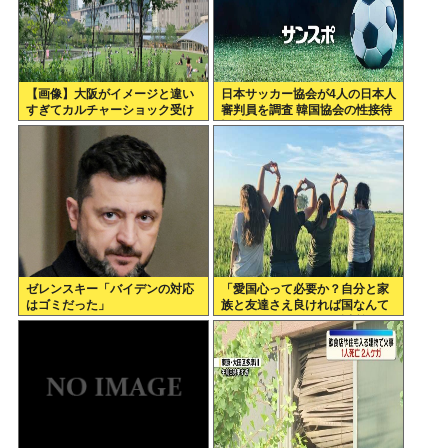
【画像】大阪がイメージと違い
日本サッカー協会が4人の日本人
すぎてカルチャーショック受け
審判員を調査 韓国協会の性接待
てる
疑惑で
ゼレンスキー「バイデンの対応
「愛国心って必要か？自分と家
はゴミだった」
族と友達さえ良ければ国なんて
どうでもいいじゃん。近所のコ
ンビニの方がまだ大切だわ」7万
いいね