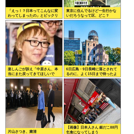
「えっ！？日本ってこんなに変
東京に住んでるけど一生行かな
わってしまったの」とビックリ
いだろうなって区、どこ？
したこと
楽しんごが訴え「中居さん、本
6日広島・9日長崎に落とされて
当にまた戻ってきてほしいで
るのに、よく15日まで待ったよ
す。中居さんいないテレビ
な
は…」
【画像】日本人さん 銀だこ88円
片山さつき、粛清
乞食になってしまう