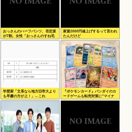
おっさんのハーフパンツ、否定派
家賃2000円値上げするって言われ
が7割。女性「おっさんのすね毛
たんだけど
なんて見たくないじゃないですか
w」
学歴厨「文系なら地方旧帝大より
『ポケモンカード』バンダイのカ
も早慶の方が上！」←これ
ードゲームも転売対策に”マイナ
ンバー”導入開始「効果テキメ
ン」