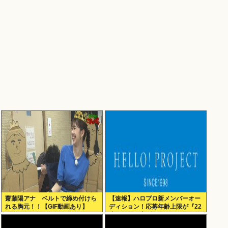
齋藤陽アナ ベルトで締め付けら
【速報】ハロプロ新メンバーオー
れる胸元！！【GIF動画あり】
ディション！応募年齢上限が『22
歳』に引き上げられる