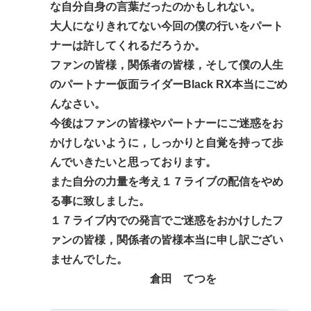
日本『30℃』でも涼しい
な自分自身の言葉だったのかもしれない。
【衝撃】北朝鮮、ロシアに5万人派兵か
大人になりきれてない今回の僕の行いをパート
ナーは許してくれるだろうか。
ベジットのベジータ要素、ネーミングセンスしかな
ファンの皆様，関係者の皆様，そして僕の人生
い
のパートナー仮面ライダーBlack RX本当にごめ
クーラーつけるくらいなら死を選ぶ 7割超え
んなさい。
今後はファンの皆様やパートナーにご迷惑をお
Powered by livedoor 相互RSS
かけしないように，しっかりと自覚を持って歩
んでいきたいと思っております。
また自分の力量を考え１７ライブの配信をやめ
る事に致しました。
１７ライブ内での発言でご迷惑をおかけしたフ
ァンの皆様，関係者の皆様本当に申し訳ござい
ませんでした。
倉田 てつを