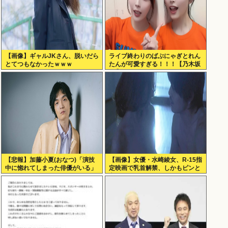
【画像】ギャルJKさん、脱いだら
ライブ終わりのばぶにゃぎとれん
とてつもなかったｗｗｗ
たんが可愛すぎる！！！【乃木坂
46】
【悲報】加藤小夏(おなつ)「演技
【画像】女優・水崎綾女、R-15指
中に惚れてしまった俳優がいる」
定映画で乳首解禁、しかもピンと
（※動画あり）
立ってる