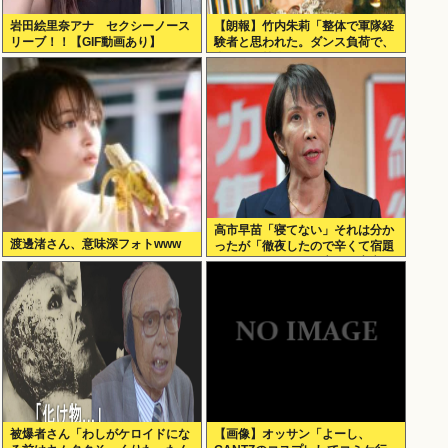
岩田絵里奈アナ セクシーノース
【朗報】竹内朱莉「整体で軍隊経
リーブ！！【GIF動画あり】
験者と思われた。ダンス負荷で、
私の骨と筋肉はもうグチャグチャ
になってい
高市早苗「寝てない」それは分か
渡邊渚さん、意味深フォトwww
ったが「徹夜したので辛くて宿題
やってません」って言う奴高市早
苗以外に見たことないのだが
被爆者さん「わしがケロイドにな
【画像】オッサン「よーし、