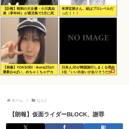
【訃報】昭和の大女優・小川真由
米津玄師さん、絵はプロレベルだ
美（享年86）が鹿児島で3月に死
った！！！
去していた 実娘が明かす「毒母」
の素顔と空白の晩年
【画像】YOASOBI・ikura(25)の
日本人JDが韓国旅行しまくる理由
最新お●ぱい、めちゃくちゃデカ
1位「いい出会いがありそうだか
くなってるやんけ！
ら」
ホーム
なんJ
【朗報】仮面ライダーBLOCK、謝罪