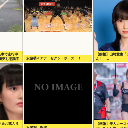
転車で走行中
【朗報】山﨑愛生「
安藤萌々アナ セクシーポーズ！！
衝突し意識不
ん！」←
中止お蔵入り
【画像】美人レース
女審判、謝罪