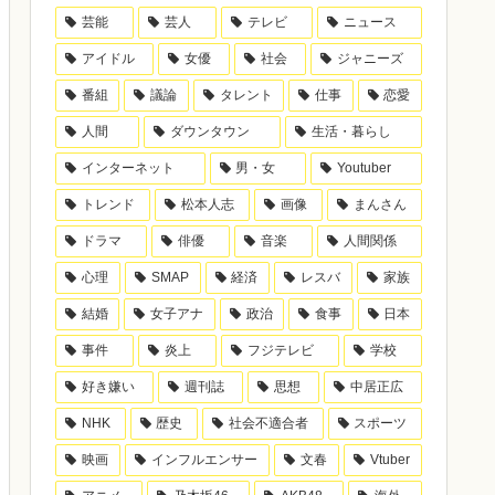
芸能
芸人
テレビ
ニュース
アイドル
女優
社会
ジャニーズ
番組
議論
タレント
仕事
恋愛
人間
ダウンタウン
生活・暮らし
インターネット
男・女
Youtuber
トレンド
松本人志
画像
まんさん
ドラマ
俳優
音楽
人間関係
心理
SMAP
経済
レスバ
家族
結婚
女子アナ
政治
食事
日本
事件
炎上
フジテレビ
学校
好き嫌い
週刊誌
思想
中居正広
NHK
歴史
社会不適合者
スポーツ
映画
インフルエンサー
文春
Vtuber