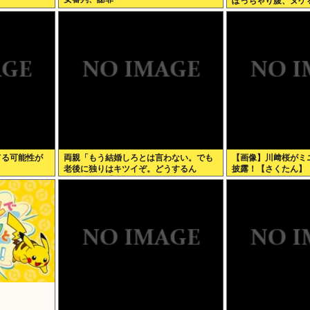
ぽっちゃり腹、ヌケ
てる可能性が
両親「もう結婚しろとは言わない。でも
【画像】川﨑桜がミ
老後に独りはキツイぞ。どうするん
披露！【さくたん】
だ？」俺ら「…」