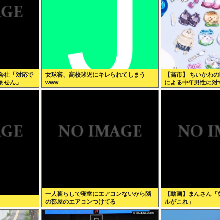
会社「対応で
女球審、高校球児にキレられてしまう
【高市】 ちいかわ
ません」
www
による中年男性に対
画特典をおねだり
一人暮らしで寝室にエアコンないから隣
【動画】まんさん「
の部屋のエアコンつけてる
ルがこれ」