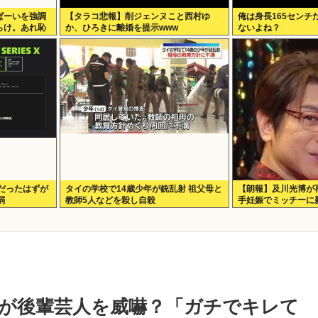
ぱーいを強調
【タラコ悲報】削ジェンヌこと西村ゆ
俺は身長165センチ
らけ。あれ恥
か、ひろきに離婚を提示www
ないよね？
80円だったはずが
タイの学校で14歳少年が銃乱射 祖父母と
【朗報】及川光博が
弱
教師5人などを殺し自殺
手妊娠でミッチーに
が後輩芸人を威嚇？「ガチでキレて