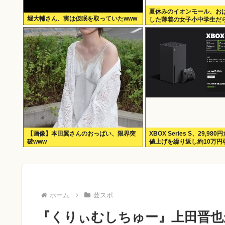
夏休みのイオンモール、お
堀大輔さん、実は仮眠を取っていたwww
した薄着の女子小中学生だ
ずかしくないの？
【画像】本田翼さんのおっぱい、限界突
XBOX Series S、29,9
破www
値上げを繰り返し約10万円
ホーム
芸スポ
『くりぃむしちゅー』上田晋也