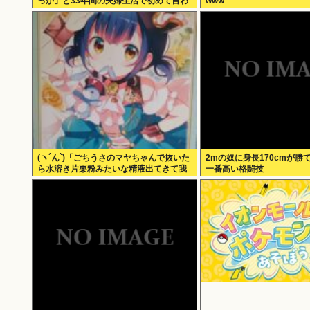
っか」と33年間の夫婦生活で初めて言わ
www
れる
(ヽ´ん`)「ごちうさのマヤちゃんで抜いた
2mの奴に身長170cmが勝
ら水溶き片栗粉みたいな精液出てきて我
一番高い格闘技
ながらビビった」