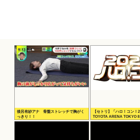
後呂有紗アナ 骨盤ストレッチで胸がく
【セトリ】「ハロ！コン！2
っきり！！
TOYOTA ARENA TOKYO
公演セットリス