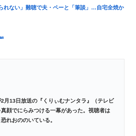
られない」難聴で夫・ペーと「筆談」…自宅全焼か
潮
本で被災の高校生平和誓う
レベチwww
るワイ、人生アガリの模様www
て「ドーパミン」出してる？？助けて…
2月13日放送の『くりぃむナンタラ』（テレビ
ww
を真顔でにらみつける一幕があった。視聴者は
れだしたの？
と恐れおののいている。