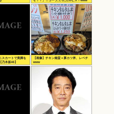
る
ぞ！！」→コーラ,ミロ,カルピス！www
ニスカートで美脚を
【画像】チキン南蛮＋豚カツ丼、レベチ
【乃木坂46】
www