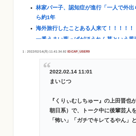
林家パー子、認知症が進行「一人で外出
ら約1年
海外旅行したことある人来て！！！！！
一番うまい葉っぱがほうれん草という風
「戦争は止められる」 イオンモール熊
1 : 2022/02/14(月) 11:41:34.92
ID:CAP_USER9
【悲報】大阪の花火大会、民度がガチで
【朗報】新NISAを33歳で満額埋め終わ
2022.02.14 11:01
まいじつ
【画像】大阪の花火大会、民度がレベチ
ADHD/ASDのケンモメンはどーやっ
『くりぃむしちゅー』の上田晋也が
お前らが大排気量の車に乗らない理由w
朝日系）で、トーク中に後輩芸人
みいちゃんと山田さんって何で急に叩か
「怖い」「ガチでキレてるやん」
Powered by livedoor 相互RSS