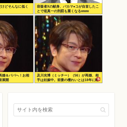
だけどそんなに低く
容疑者Xの献身、バカマ●コが自首したこ
とで堤真一の刑罰も重くなるwww
再婚＆パパへ！お相
及川光博（ミッチー）（56）が再婚、相
新展開
手は妊娠中。前妻の檀れいとは18年に離
婚し子供はなし