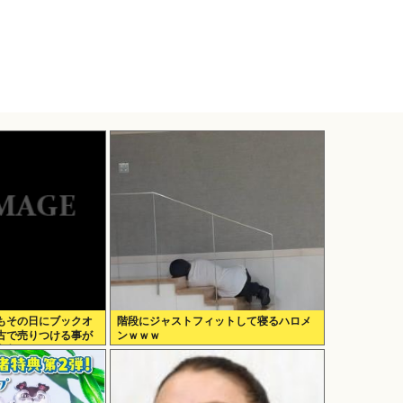
もその日にブックオ
階段にジャストフィットして寝るハロメ
古で売りつける事が
ンｗｗｗ
突入