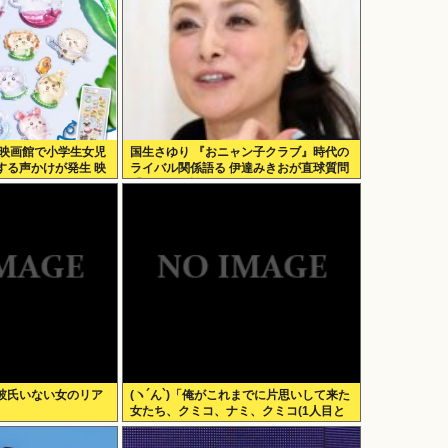
の映画館で小学生女児
国生さゆり 『おニャン子クラブ』時代の
する声かけが発生 映
ライバル関係語る 伊達みきおが直球質問
「たとえば誰です？」
彼氏いない女のリア
(ヽ´ん`)「俺がこれまでに片思いして来た
女たち、クミコ、ナミ、クミコ(1人目と
は別人、タミヨ、カオリ、ユカリ…」