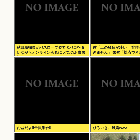
秋田県職員がバスローブ姿でタバコを吸
僕「上の騒音が凄い」 管理
いながらオンライン会見に どこのお貴族
きません」 警察「対応でき
様だよw
お盆だよ‼全員集合‼
ひろいき、離婚www