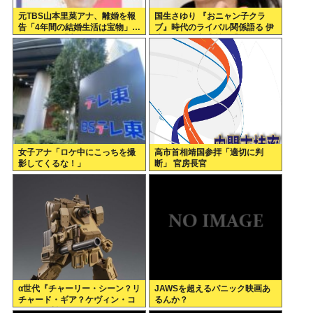
元TBS山本里菜アナ、離婚を報
国生さゆり 『おニャン子クラ
告「4年間の結婚生活は宝物」…
ブ』時代のライバル関係語る 伊
ヤフコメ民「宝物なら離婚しな
達みきおが直球質問「たとえば
いだろ」
誰です？」
女子アナ「ロケ中にこっちを撮
高市首相靖国参拝「適切に判
影してくるな！」
断」 官房長官
α世代『チャーリー・シーン？リ
JAWSを超えるパニック映画あ
チャード・ギア？ケヴィン・コ
るんか？
スナー？誰ですかそれ？？』何