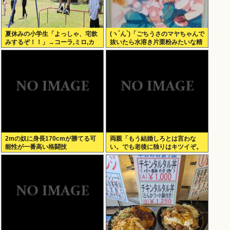
夏休みの小学生「よっしゃ、宅飲
(ヽ´ん`)「ごちうさのマヤちゃんで
みするぞ！！」→コーラ,ミロ,カ
抜いたら水溶き片栗粉みたいな精
ルピス！www
液出てきて我ながらビビった」
2mの奴に身長170cmが勝てる可
両親「もう結婚しろとは言わな
能性が一番高い格闘技
い。でも老後に独りはキツイぞ。
どうするんだ？」俺ら「…」