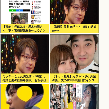
【芸能】元EXILE・黒木啓司さ
【朗報】及川光博さん（56）結婚
ん、妻・宮崎麗果被告へのDVで
www
逮捕されていたと判明（全身打
撲、頭部裂傷及び打撲、頸部損
傷）
ミッチーこと及川光博（56歳）、
【ネット騒然】元ジャンポケ斉藤
再婚と妻の妊娠を発表 お相手は
の妻、夫の求刑7年翌日にインス
一般女性
タ更新！その内容がガチでヤバす
ぎる…