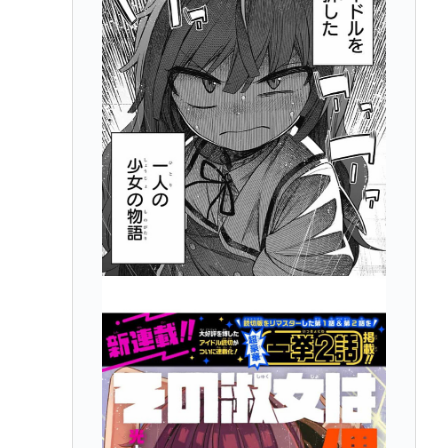
判に性接待疑惑…現地メディア「4強神話も疑われる
恥ずべき状況」[8/8] [ばーど★]
【悲報】瀬戸環奈さん、中学時代のトラウマがヤバ
すぎる 【Pickup08083041】
林家パー子、認知症だった
英名門大学最年少の黒人教授が辞任 論文盗作疑惑に
は必殺「人種差別ガー」で反撃
Powered by livedoor 相互RSS