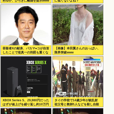
村ゆか、ひろきに離婚を提示www
に低くないよね？
容疑者Xの献身、バカマ●コが自首
【画像】本田翼さんのおっぱい、
したことで堤真一の刑罰も重くな
限界突破www
るwww
XBOX Series S、29,980円だった
タイの学校で14歳少年が銃乱射
はずが値上げを繰り返し約10万円
祖父母と教師5人などを殺し自殺
弱