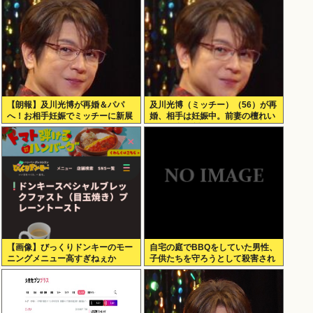
【朗報】及川光博が再婚＆パパ
及川光博（ミッチー）（56）が再
へ！お相手妊娠でミッチーに新展
婚、相手は妊娠中。前妻の檀れい
開
とは18年に離婚し子供はなし
【画像】びっくりドンキーのモー
自宅の庭でBBQをしていた男性、
ニングメニュー高すぎねぇか
子供たちを守ろうとして殺害され
てしまう