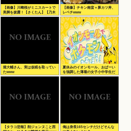
【画像】川﨑桜がミニスカートで
【画像】チキン南蛮＋豚カツ丼、
美脚を披露！【さくたん】【乃木
レベチwww
坂46】
堀大輔さん、実は仮眠を取ってい
夏休みのイオンモール、おぱーい
たwww
を強調した薄着の女子小中学生だ
らけ。あれ恥ずかしくないの？
【タラコ悲報】削ジェンヌこと西
俺は身長165センチだけどそんな