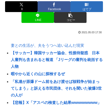
X
Facebook
はてブ
LINE
コピー
2021.05.03 17:30
妻との生活が、夫をうつへ追い込んだ現実
【サッカー】韓国サッカー協会、性接待疑惑 日本
人審判も含まれると報道 「Jリーグの審判を統括する
人物
暇やから近くの山に探検するぜ
「私達が原爆ドーム前をあけ渡せば核戦争が始まっ
てしまう」と訴える市民団体、それを聞いた被爆3世
の人が
【悲報】X「アスペの検査した結果wwwwwwwww」