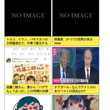
故なのか
トルコ、イラン、パキスタンの
秋葉原、かつての活気が戻る
大同盟成立で、中東で孤立する
www
イランは滅亡不可避な情勢へ
www
佐藤二朗さん、妻から「ハグで
チアガール←なんでアメリカの
もしてみっか」と33年間の夫婦
女カーストの頂点なの?
生活で初めて言われる