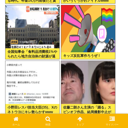
る時代、年金14万円前後だと賃
かいうぐうかわアイドルwww
貸の人は無理じゃね？
全国知事会「食料品消費税1%や
キッズ反乱軍作ろうぜ！
られたら地方自治体の財源が逼
迫してしまう 」…この流れ地方
税増税するしかないよ、もう
小野田レスバ担当大臣(35)、Xの
佐藤二朗さん主演の「踊る」ス
ネトウヨにキレ散らかすwww
ピンオフ作品、結局撮影中止が
決定www
ホーム
検索
トップ
サイドバー