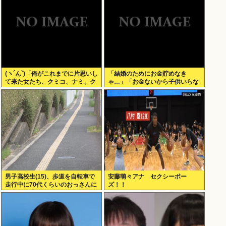
(ヽ´ん`)「俺がこれまでに片思いし
「結婚のためにお金貯めなき
て来た女たち、クミコ、ナミ、ク
ゃ…」「お金ないから子供いらな
ミコ(1人目とは別人、タミヨ、カ
い」←こいつら
オリ、ユカリ…」
男子高校生(15)、歩道を自転車で
安藤萌々アナ セクシーポー
走行中に70代くらいのおっさんに
ズ！！
衝突し意識不明にさせてしまう