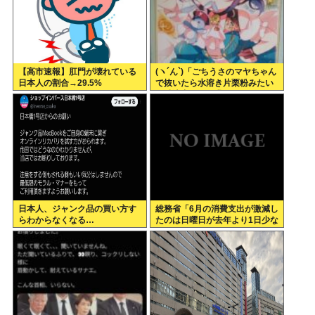
【高市速報】肛門が壊れている
(ヽ´ん`)「ごちうさのマヤちゃん
日本人の割合→29.5%
で抜いたら水溶き片栗粉みたい
な精液出てきて我ながらビビっ
た」
日本人、ジャンク品の買い方す
総務省「6月の消費支出が激減し
らわからなくなる…
たのは日曜日が去年より1日少な
かったから」