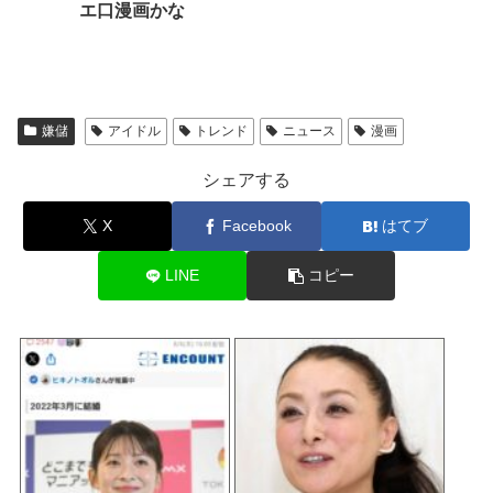
エ口漫画かな
嫌儲
アイドル
トレンド
ニュース
漫画
シェアする
X
Facebook
はてブ
LINE
コピー