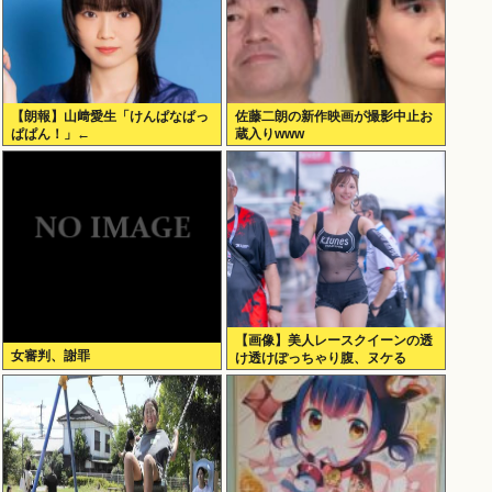
【朗報】山﨑愛生「けんぱなぱっ
佐藤二朗の新作映画が撮影中止お
ぱぱん！」←
蔵入りwww
【画像】美人レースクイーンの透
女審判、謝罪
け透けぽっちゃり腹、ヌケる