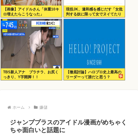
【画像】アイドルさん「体重10キ
現役JK、違和感を感じだす「女批
ロ増えたらこうなった」
判する奴に限って女でヌイてたり
するから意味わからなくなってき
た 」
TBS新人アナ ブラチラ、お尻く
【徹底討論】ハロプロ史上最高の
っきり、Y字開脚！！
リーダーって誰だと思う？
ホーム
嫌儲
ジャンププラスのアイドル漫画がめちゃく
ちゃ面白いと話題に