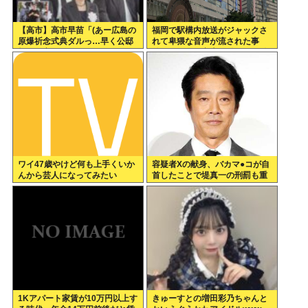
【高市】高市早苗「(あー広島の
福岡で駅構内放送がジャックさ
原爆祈念式典ダルっ…早く公邸
れて卑猥な音声が流された事
帰って寝たいわ…)」ウトウト
件、やはり元音声は動ありの動
画だった
ワイ47歳やけど何も上手くいか
容疑者Xの献身、バカマ●コが自
んから芸人になってみたい
首したことで堤真一の刑罰も重
くなるwww
1Kアパート家賃が10万円以上す
きゅーすとの増田彩乃ちゃんと