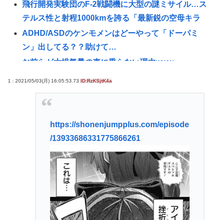
飛行開発実験団のF-2戦闘機に大型の謎ミサイル…ス
テルス性と射程1000kmを誇る「最新鋭の空母キラ
ADHD/ASDのケンモメンはどーやって「ドーパミ
ン」出してる？？助けて…
お前らが大排気量の車に乗らない理由www
ロシア外務省報道官、平和宣言を非難「広島市長は
1 : 2021/05/03(月) 16:05:53.73
ID:RzKSjtK4a
『偽りの呪文』を繰り返している」
【高市】トランプ「イランが核入手したら2分でイタ
リア滅亡させられるんだよ？」メローニ「でも核兵
https://shonenjumpplus.com/episode
器実戦で使ったのお前らだけだろ」
/13933686331775866261
みいちゃんと山田さんって何で急に叩かれだした
の？
NHK会長「パトカー・消防車からの受信料徴収、猛
反発が凄いので検討し直します…」
日本人主審も該当か 韓国サッカー協会、外国人審