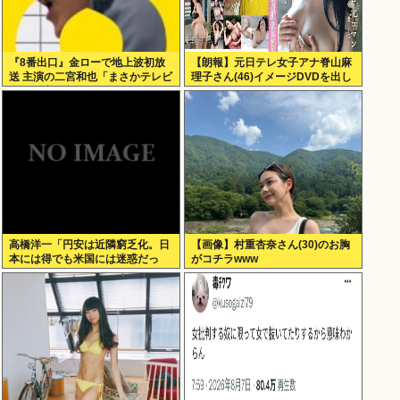
『8番出口』金ローで地上波初放
【朗報】元日テレ女子アナ脊山麻
送 主演の二宮和也「まさかテレビ
理子さん(46)イメージDVDを出し
にまで迷い込んでしまうとは」
てしまう（画像・動画あり）
高橋洋一「円安は近隣窮乏化。日
【画像】村重杏奈さん(30)のお胸
本には得でも米国には迷惑だっ
がコチラwww
た」