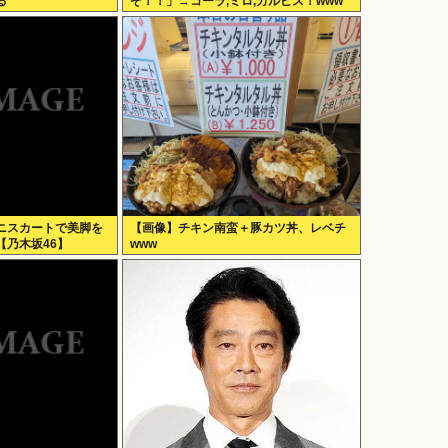
る
ぞ！！」→コーラ,ミロ,カルピス！www
ニスカートで美脚を
【画像】チキン南蛮＋豚カツ丼、レベチ
【乃木坂46】
www