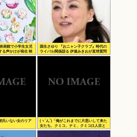
の映画館で小学生女児
国生さゆり 『おニャン子クラブ』時代の
する声かけが発生 映
ライバル関係語る 伊達みきおが直球質問
「たとえば誰です？」
彼氏いない女のリア
(ヽ´ん`)「俺がこれまでに片思いして来た
女たち、クミコ、ナミ、クミコ(1人目と
は別人、タミヨ、カオリ、ユカリ…」