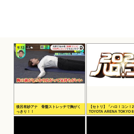
後呂有紗アナ 骨盤ストレッチで胸がく
【セトリ】「ハロ！コン！2
っきり！！
TOYOTA ARENA TOKYO
公演セットリス