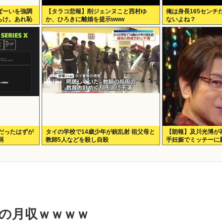
ぱーいを強調
【タラコ悲報】削ジェンヌこと西村ゆ
俺は身長165センチ
らけ。あれ恥
か、ひろきに離婚を提示www
ないよね？
80円だったはずが
タイの学校で14歳少年が銃乱射 祖父母と
【朗報】及川光博が
弱
教師5人などを殺し自殺
手妊娠でミッチーに
の月収ｗｗｗｗ