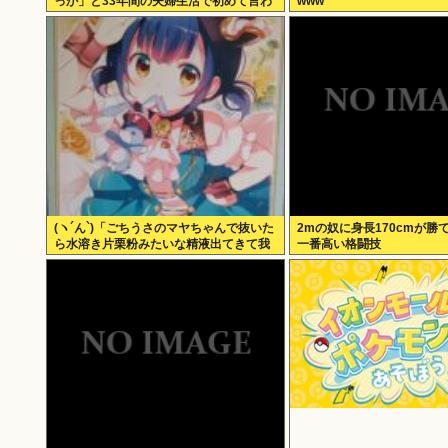
っか」と33年間の夫婦生活で初めて言わ
www
れる
(ヽ´ん`)「ごちうさのマヤちゃんで抜いた
2mの奴に身長170cmが勝
ら水溶き片栗粉みたいな精液出てきて我
一番高い格闘技
ながらビビった」