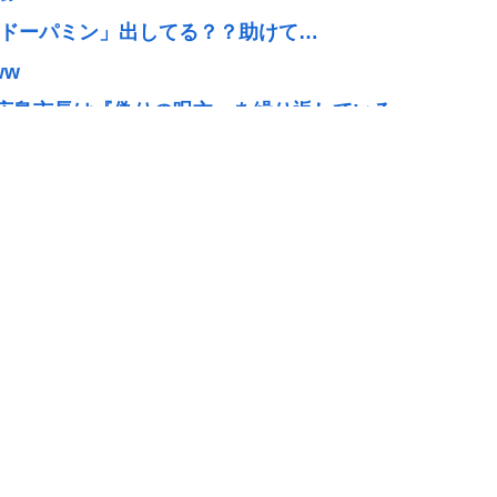
て「ドーパミン」出してる？？助けて…
ww
広島市長は『偽りの呪文』を繰り返している」
ら2分でイタリア滅亡させられるんだよ？」メローニ
だろ」
れだしたの？
信料徴収、猛反発が凄いので検討し直します…」
、外国人審判に性接待疑惑…現地メディア「4強神話
]
ヤバすぎる 【Pickup08083041】