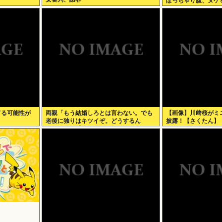
ぽっちゃり腹、ヌケ
てる可能性が
両親「もう結婚しろとは言わない。でも
【画像】川﨑桜がミ
老後に独りはキツイぞ。どうするん
披露！【さくたん】
だ？」俺ら「…」