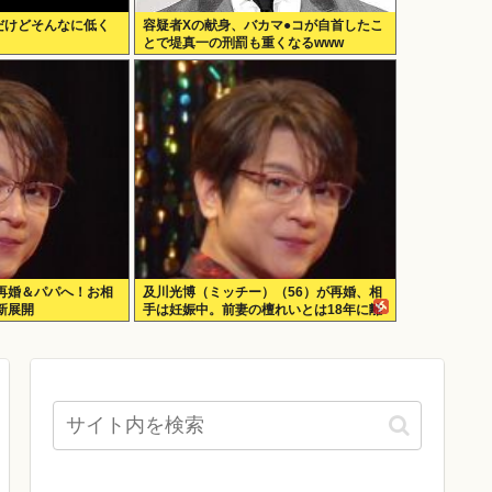
だけどそんなに低く
容疑者Xの献身、バカマ●コが自首したこ
とで堤真一の刑罰も重くなるwww
再婚＆パパへ！お相
及川光博（ミッチー）（56）が再婚、相
新展開
手は妊娠中。前妻の檀れいとは18年に離
婚し子供はなし