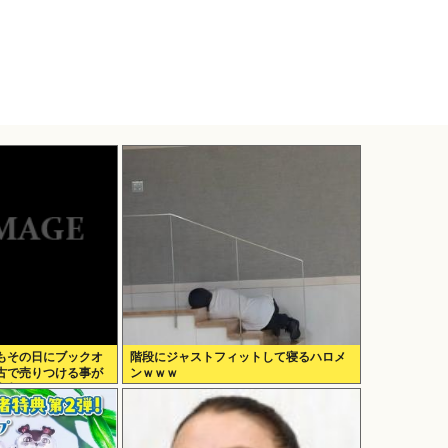
もその日にブックオ
階段にジャストフィットして寝るハロメ
古で売りつける事が
ンｗｗｗ
突入