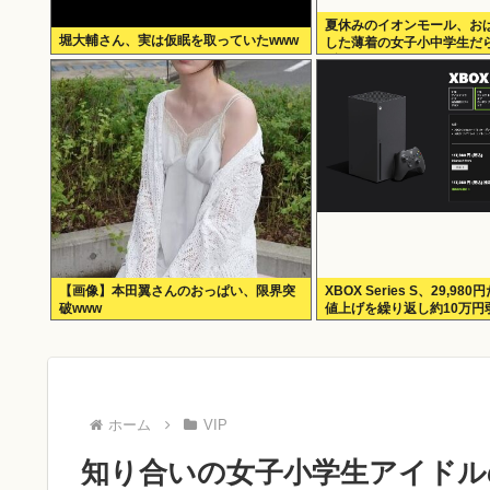
夏休みのイオンモール、お
堀大輔さん、実は仮眠を取っていたwww
した薄着の女子小中学生だ
ずかしくないの？
【画像】本田翼さんのおっぱい、限界突
XBOX Series S、29,9
破www
値上げを繰り返し約10万円
ホーム
VIP
知り合いの女子小学生アイドル