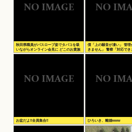
秋田県職員がバスローブ姿でタバコを吸
僕「上の騒音が凄い」 管理
いながらオンライン会見に どこのお貴族
きません」 警察「対応でき
様だよw
お盆だよ‼全員集合‼
ひろいき、離婚www