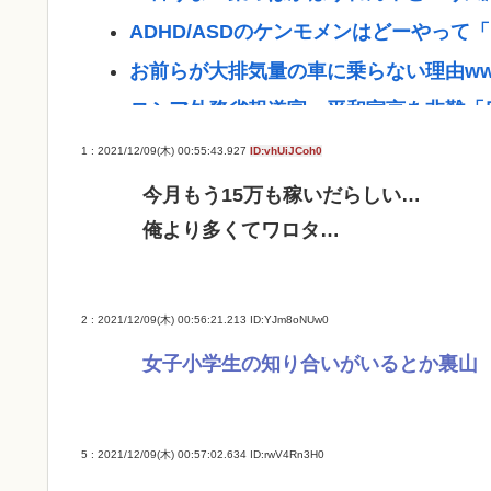
ADHD/ASDのケンモメンはどーやっ
お前らが大排気量の車に乗らない理由w
ロシア外務省報道官、平和宣言を非難「
【高市】トランプ「イランが核入手した
1 : 2021/12/09(木) 00:55:43.927
ID:vhUiJCoh0
「でも核兵器実戦で使ったのお前らだけ
今月もう15万も稼いだらしい…
みいちゃんと山田さんって何で急に叩か
俺より多くてワロタ…
NHK会長「パトカー・消防車からの受
日本人主審も該当か 韓国サッカー協会
2 : 2021/12/09(木) 00:56:21.213
ID:YJm8oNUw0
も疑われる恥ずべき状況」[8/8] [ばーど★
女子小学生の知り合いがいるとか裏山
【悲報】瀬戸環奈さん、中学時代のトラウマが
林家パー子、認知症だった
5 : 2021/12/09(木) 00:57:02.634
ID:rwV4Rn3H0
Powered by livedoor 相互RSS