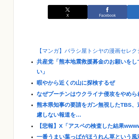
X
Facebook
【マンガ】バラシ屋トシヤの漫画セレク
共産党「熊本地震救援募金のお願いをし
い」
暇やから近くの山に探検するぜ
なぜプーチンはウクライナ侵攻をやめら
熊本県知事の要請をガン無視したTBS
慮しない報道を…
【悲報】X「アスペの検査した結果wwww
一番うまい葉っぱがほうれん草という風