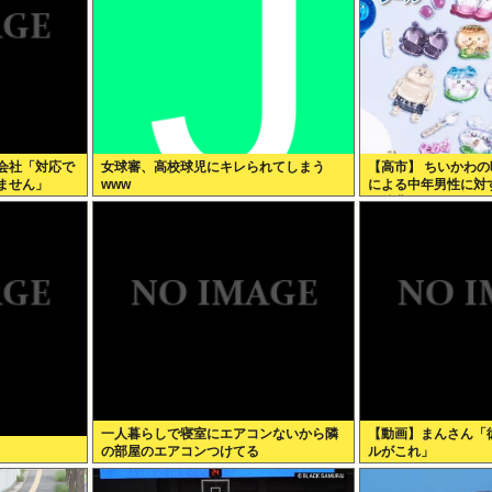
会社「対応で
女球審、高校球児にキレられてしまう
【高市】 ちいかわ
ません」
www
による中年男性に対
画特典をおねだり
一人暮らしで寝室にエアコンないから隣
【動画】まんさん「
の部屋のエアコンつけてる
ルがこれ」