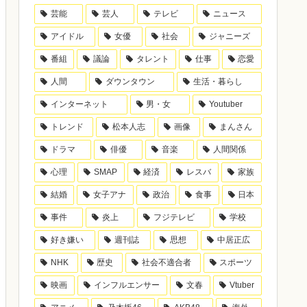
芸能
芸人
テレビ
ニュース
アイドル
女優
社会
ジャニーズ
番組
議論
タレント
仕事
恋愛
人間
ダウンタウン
生活・暮らし
インターネット
男・女
Youtuber
トレンド
松本人志
画像
まんさん
ドラマ
俳優
音楽
人間関係
心理
SMAP
経済
レスバ
家族
結婚
女子アナ
政治
食事
日本
事件
炎上
フジテレビ
学校
好き嫌い
週刊誌
思想
中居正広
NHK
歴史
社会不適合者
スポーツ
映画
インフルエンサー
文春
Vtuber