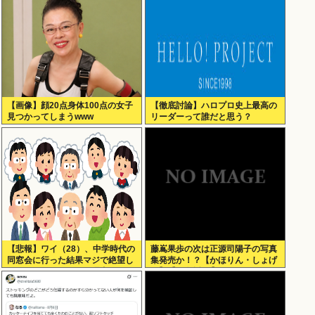
【画像】顔20点身体100点の女子
【徹底討論】ハロプロ史上最高の
見つかってしまうwww
リーダーって誰だと思う？
【悲報】ワイ（28）、中学時代の
藤嶌果歩の次は正源司陽子の写真
同窓会に行った結果マジで絶望し
集発売か！？【かほりん・しょげ
てしまう・・・・・・理由がこち
こ】【日向坂46】
ら・・・・・・