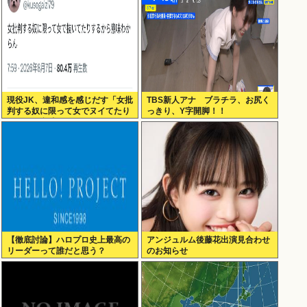
現役JK、違和感を感じだす「女批
TBS新人アナ ブラチラ、お尻く
判する奴に限って女でヌイてたり
っきり、Y字開脚！！
するから意味わからなくなってき
た 」
【徹底討論】ハロプロ史上最高の
アンジュルム後藤花出演見合わせ
リーダーって誰だと思う？
のお知らせ