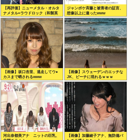
【再評価】ニューメタル・オルタ
ジャンポケ斉藤と被害者の証言、
ナメタル=ラウドロック（和製英
想像以上に違ったwww
語）がZに刺さってるらしい。お
前らがキッズの頃好きだったバン
ドは何？
【画像】坂口杏里、逃走してウ●
【画像】スウェーデンのエッチな
カスまで晒されるwww
JK、ビーチに現れるｗｗｗ
河出奈都美アナ ニットの巨乳、
【画像】加藤綾子アナ、無防備パ