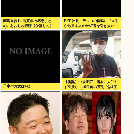
藤嶌果歩1st写真集の感想まと
BYD社長「ラッコの開発に『大手
め。おおむね好評【かほりん】
から日本人の技術者を引き抜い
【日向坂46】
た』って噂は嘘。開発チームに日
本人は0人です」
【胸熱】中居正広、熊本に人知れ
日傘バカ女は4ね
ず支援か 10年前の震災では3度
現地入り「誰にも知られなくて良
い」