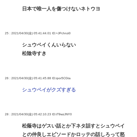
日本で唯一人を傷つけないネトウヨ
25 : 2021/04/30(金) 05:41:44.01
ID:+JPchnzi0
シュウペイくんいらない
松陰寺すき
26 : 2021/04/30(金) 05:41:45.88
ID:rpor5CGta
シュウペイがクズすぎる
28 : 2021/04/30(金) 05:42:10.23
ID:tT9wzJNY0
松蔭寺はゲスい話とか下ネタ話すとシュウペイ
との仲良しエピソードかロッテの話しろって怒