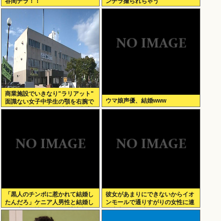
谷間チラ！！
ンチラ撮られちゃう
商業施設でいきなり"ラリアット"
ウマ娘声優、結婚www
面識ない女子中学生の顎を右腕で
殴打 22歳女性を暴行容疑で逮捕
「黒人のチンポに惹かれて結婚し
彼女があまりにできないからイオ
たんだろ」ケニア人男性と結婚し
ンモールで通りすがりの女性に連
た日本人女性（31）に”誹謗中
絡先書いた紙渡すよ
傷”殺到