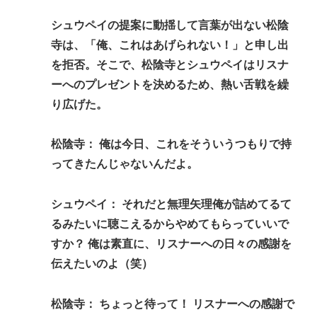
【住民を威圧】熊本被災地訪問 高市への接触を拒む
このコワモテ男は何者？
シュウペイの提案に動揺して言葉が出ない松陰
高市早苗さん、相手に発言させない面会が決まる
寺は、「俺、これはあげられない！」と申し出
www
を拒否。そこで、松陰寺とシュウペイはリスナ
ーへのプレゼントを決めるため、熱い舌戦を繰
『ちいかわ』が巨大”キャラコンテンツ”になった理
り広げた。
由 漫画研究&キャラクター論から紐解く
【悲報】お盆下り、安定の地獄絵図ｗｗｗ「休み」
松陰寺： 俺は今日、これをそういうつもりで持
って何だっけ？
ってきたんじゃないんだよ。
Powered by livedoor 相互RSS
シュウペイ： それだと無理矢理俺が詰めてるて
るみたいに聴こえるからやめてもらっていいで
すか？ 俺は素直に、リスナーへの日々の感謝を
伝えたいのよ（笑）
松陰寺： ちょっと待って！ リスナーへの感謝で