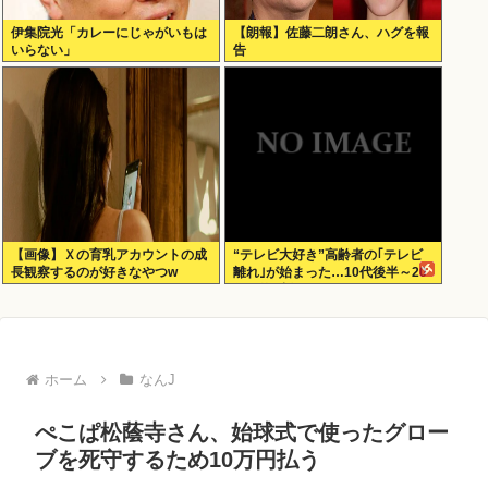
伊集院光「カレーにじゃがいもは
【朗報】佐藤二朗さん、ハグを報
いらない」
告
【画像】Ｘの育乳アカウントの成
“テレビ大好き”高齢者の｢テレビ
長観察するのが好きなやつw
離れ｣が始まった…10代後半～20
代の約7割が”ほぼ見ない”
ホーム
なんJ
ぺこぱ松蔭寺さん、始球式で使ったグロー
ブを死守するため10万円払う