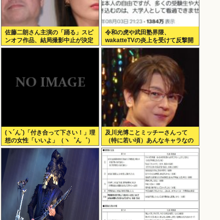
佐藤二朗さん主演の「踊る」スピ
令和の虎や武田塾界隈、
ンオフ作品、結局撮影中止が決定
wakatteTVの炎上を受けて反撃開
www
始
(ヽ´ん`)「付き合って下さい！」理
及川光博ことミッチーさんって
想の女性「いいよ」（ヽ゜ん゜）
（特に若い頃）あんなキャラなの
「ほんと！？」女性「私のうんち
にあんまアンチおらんよな、男で
食べたらね」
も