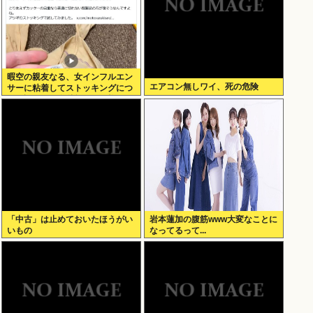
暇空の親友なる、女インフルエン
エアコン無しワイ、死の危険
サーに粘着してストッキングにつ
いて語りだし嫌儲卿として格を見
せつける
「中古」は止めておいたほうがい
岩本蓮加の腹筋www大変なことに
いもの
なってるって...