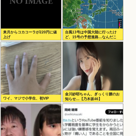
来月からコカコーラが220円に値
台風13号は中国大陸に行ったけ
上げ
ど、15号の予想進路…なんだこ
れ？
金川紗耶ちゃん、ぎっくり腰のお
ワイ、マジで小学生、初VIP
知らせ…【乃木坂46】