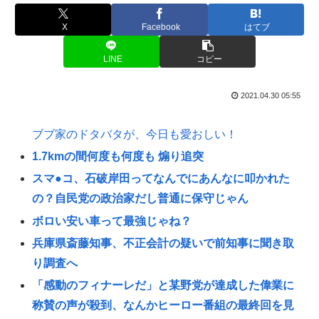
X
Facebook
はてブ
LINE
コピー
2021.04.30 05:55
ブブ家のドタバタが、今日も愛おしい！
1.7kmの間何度も何度も 煽り追突
スマ●コ、石破岸田ってなんでにあんなに叩かれた
の？自民党の政治家だし普通に保守じゃん
ボロい安い車って最強じゃね？
兵庫県斎藤知事、不正会計の疑いで前知事に聞き取
り調査へ
「感動のフィナーレだ」と某野党が達成した偉業に
称賛の声が殺到、なんかヒーロー番組の最終回を見