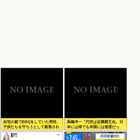
自宅の庭でBBQをしていた男性、
高橋洋一「円安は近隣窮乏化。日
子供たちを守ろうとして殺害され
本には得でも米国には迷惑だっ
てしまう
た」