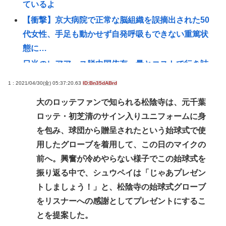
ているよ
【衝撃】京大病院で正常な脳組織を誤摘出された50
代女性、手足も動かせず自発呼吸もできない重篤状
態に…
日米のレアアース脱中国依存、量とコストで行き詰
まり…台湾メディア！
1 : 2021/04/30(金) 05:37:20.63
ID:Bn35dABrd
AmazonのアツさMax！心も踊る「マンガ毎週末セー
大のロッテファンで知られる松陰寺は、元千葉
ル（50%還元）」2日目襲来！
ロッテ・初芝清のサイン入りユニフォームに身
【画像】男の一人暮らし部屋、結局このあたりが最
を包み、球団から贈呈されたという始球式で使
強www
用したグローブを着用して、この日のマイクの
【衝撃】京大病院で正常な脳組織を誤摘出された50
前へ。興奮が冷めやらない様子でこの始球式を
代女性、手足も動かせず自発呼吸もできない重篤状
振り返る中で、シュウペイは「じゃあプレゼン
態に…「意識はある」
トしましょう！」と、松陰寺の始球式グローブ
【緊縮財政が原因】従業員「退職」で倒産 最多ペー
をリスナーへの感謝としてプレゼントにするこ
ス
とを提案した。