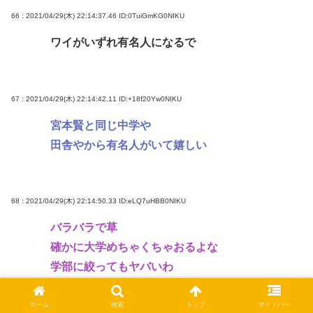
66 : 2021/04/29(木) 22:14:37.46
ID:0TuiGmKG0NIKU
ワイがいずれ有名人になるで
67 : 2021/04/29(木) 22:14:42.11
ID:+18f20Yw0NIKU
宮本賢と同じ中学や
田舎やから有名人がいて嬉しい
68 : 2021/04/29(木) 22:14:50.33
ID:eLQ7uHBB0NIKU
バラバラで草
確かに大学めちゃくちゃおるよな
学部に絞ってもヤバいわ
ホーム
検索
トップ
サイドバー