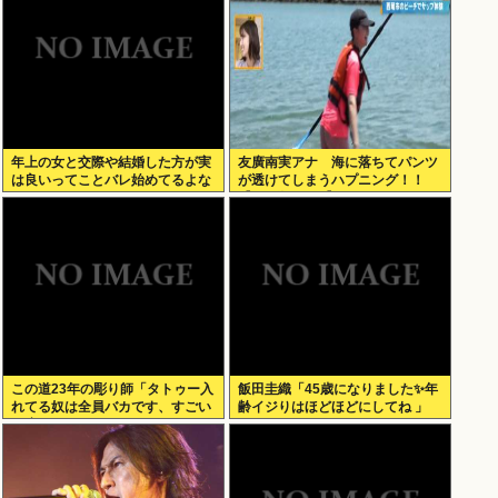
年上の女と交際や結婚した方が実
友廣南実アナ 海に落ちてパンツ
は良いってことバレ始めてるよな
が透けてしまうハプニング！！
【GIF動画あり】
この道23年の彫り師「タトゥー入
飯田圭織「45歳になりました✨年
れてる奴は全員バカです、すごい
齢イジりはほどほどにしてね 」
民度低い」