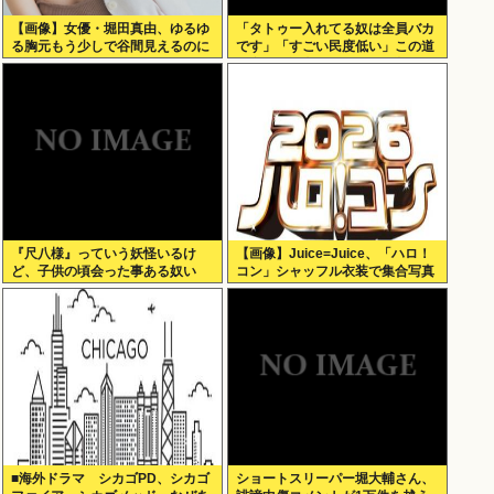
【画像】女優・堀田真由、ゆるゆ
「タトゥー入れてる奴は全員バカ
る胸元もう少しで谷間見えるのに
です」「すごい民度低い」この道
23年の彫り師YouTuberの動画が
話題
『尺八様』っていう妖怪いるけ
【画像】Juice=Juice、「ハロ！
ど、子供の頃会った事ある奴い
コン」シャッフル衣装で集合写真
る？？
■海外ドラマ シカゴPD、シカゴ
ショートスリーパー堀大輔さん、