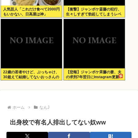
人気芸人「これだけ食べて2000円
【衝撃】ジャンポケ斎藤の犯行、
もいかない、日高屋は神」
生々しすぎて勃起してしまうレベ
ルwww
22歳の若者やけど、ぶっちゃけ、
【悲報】ジャンポケ斉藤の妻、夫
30超えて結婚してないおっさんの
の求刑7年翌日にInstagram更新
こと見下してる
「楽しすぎた」
ホーム
なんJ
出身校で有名人排出してない奴ww