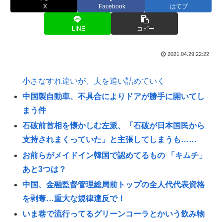
X
Facebook
はてブ
LINE
コピー
2021.04.29 22:22
小さなすれ違いが、夫を追い詰めていく
中国製自動車、不具合によりドアが勝手に開いてし
まう件
石破前首相を懐かしむ左派、「石破が日本国民から
支持されまくっていた」と主張してしまうも……
お前らがメイドイン韓国で認めてるもの 「キムチ」
あと3つは？
中国、金融監督管理総局前トップの全人代代表資格
を剥奪…重大な規律違反で！
いま巷で流行ってるグリーンコーラとかいう飲み物