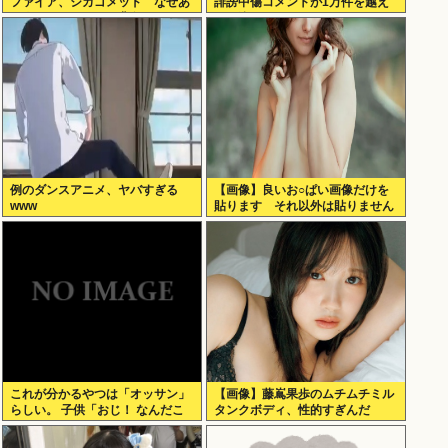
ファイア、シカゴメッド なぜあ
誹謗中傷コメントが1万件を越え
の人は、あそこまで背負うのか
て号泣してしまう
例のダンスアニメ、ヤバすぎる
【画像】良いお○ぱい画像だけを
www
貼ります それ以外は貼りません
これが分かるやつは「オッサン」
【画像】藤嶌果歩のムチムチミル
らしい。 子供「おじ！ なんだこ
タンクボディ、性的すぎんだ
れは！」
ろ・・・