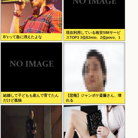
現在利用している格安SIMサービ
B’zって急に消えたよな
スTOP3 3位IIJmio、2位povo、1
位ahamo
結婚して子どもも産んで育てたん
【悲報】ジャンポケ斎藤さん、壊
だけど孤独
れる