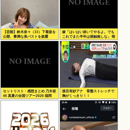
【芸能】鈴木奈々（33）下着姿を
嫁「はいはい抜いてやるよ。でも
公開、豊満な美バストを披露
これでまた半年は接触無しな」 暗
黙のこれツラ過ぎるだろ
セットリスト・感想まとめ 乃木坂
後呂有紗アナ 骨盤ストレッチで
46 真夏の全国ツアー2026 福岡
胸がくっきり！！
Day1