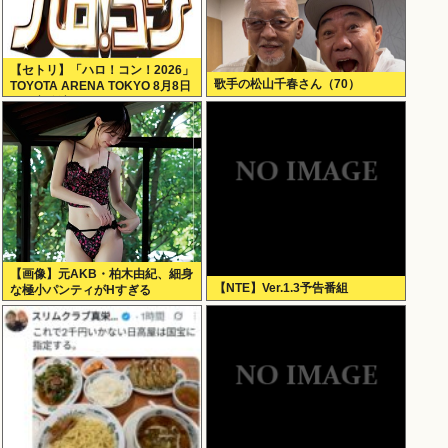
【セトリ】「ハロ！コン！2026」
歌手の松山千春さん（70）
TOYOTA ARENA TOKYO 8月8日
昼・夜公演セットリス
【画像】元AKB・柏木由紀、細身
【NTE】Ver.1.3予告番組
な極小パンティがHすぎる