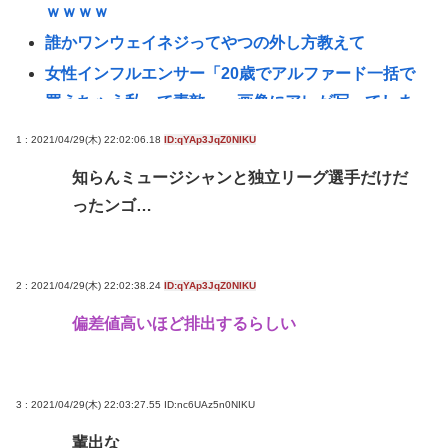
ｗｗｗｗ
誰かワンウェイネジってやつの外し方教えて
女性インフルエンサー「20歳でアルファード一括で
買えちゃう私って素敵」→画像にアレが写ってしま
うwww
1 : 2021/04/29(木) 22:02:06.18
ID:qYAp3JqZ0NIKU
【悲報】愛知県民、夏恒例の儀式で2人死亡www
知らんミュージシャンと独立リーグ選手だけだ
【悲報】デカイファミチキだと思って買ったら小さ
ったンゴ…
かったから店に戻って確認したら！！！！www
【悲報】とんでもないヤバい台風さん、お盆を直撃
www
2 : 2021/04/29(木) 22:02:38.24
ID:qYAp3JqZ0NIKU
ファン付き作業着使用男性熱中症で死亡 スポーツ
偏差値高いほど排出するらしい
ドリンクやゼリー飲料持参も [8/8]
【緊急】少子化の原因、判明するwww
誰でもできる仕事してるやつって死にたくならん
3 : 2021/04/29(木) 22:03:27.55
ID:nc6UAz5n0NIKU
の？
輩出な