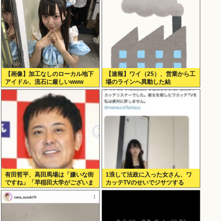
【画像】加工なしのローカル地下
【速報】ワイ（25）、営業から工
アイドル、流石に厳しいwww
場のラインへ異動した結
果・・・・・・
有田哲平、高田馬場は「嫌いな街
1浪して法政に入った女さん、ワ
ですね」「早稲田大学がございま
カッテTVのせいでジサツする
す、僕は落ちましたので」