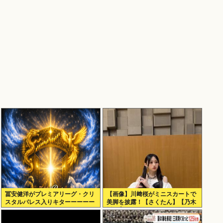
冨安健洋がプレミアリーグ・クリ
【画像】川﨑桜がミニスカートで
スタルパレス入りキターーーーー
美脚を披露！【さくたん】【乃木
ー！
坂46】