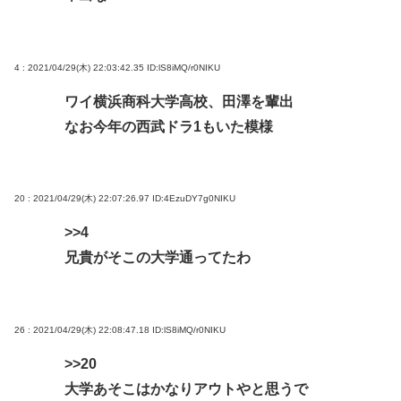
なして君ら「テスラ」買わないの？モデル3なら300
万程度で買える.コスパ最強車がここにあるのに
林家パー子、認知症が進行「一人で外出られない」
4 : 2021/04/29(木) 22:03:42.35
ID:lS8iMQ/r0NIKU
難聴で夫・ペーと「筆談」…自宅全焼から約1年
ワイ横浜商科大学高校、田澤を輩出
なお今年の西武ドラ1もいた模様
Powered by livedoor 相互RSS
20 : 2021/04/29(木) 22:07:26.97
ID:4EzuDY7g0NIKU
>>4
兄貴がそこの大学通ってたわ
26 : 2021/04/29(木) 22:08:47.18
ID:lS8iMQ/r0NIKU
>>20
大学あそこはかなりアウトやと思うで