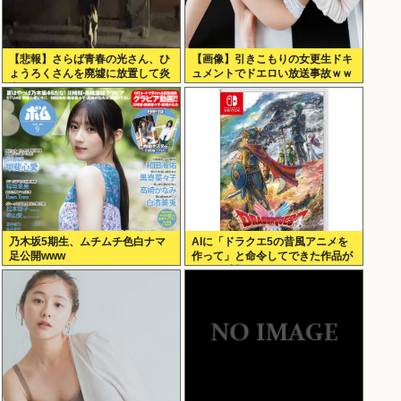
【悲報】さらば青春の光さん、ひ
【画像】引きこもりの女更生ドキ
ょうろくさんを廃墟に放置して炎
ュメントでドエロい放送事故ｗｗ
上www
ｗ
乃木坂5期生、ムチムチ色白ナマ
AIに「ドラクエ5の昔風アニメを
足公開www
作って」と命令してできた作品が
これ、感想よろ