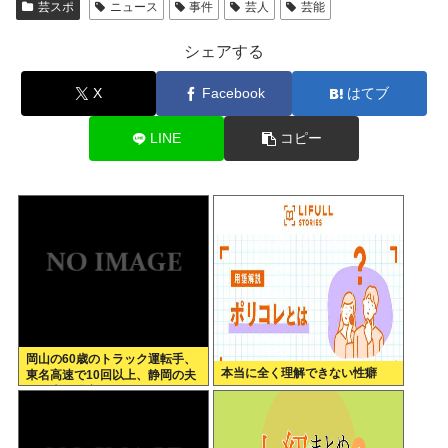
芸スポ
ニュース
事件
芸人
芸能
シェアする
X
Facebook
はてブ
LINE
コピー
岡山の60歳のトラック運転手、
本当に全く理解できない性癖
東名高速で10回以上、静岡の夫
婦の車に追突