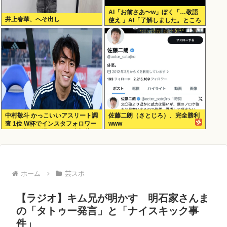
AI「お前さあ〜w」ぼく「…敬語
井上春華、へそ出し
使え 」AI「了解しました。ところ
でお前はどう思いますか？」 これ
中村敬斗 かっこいいアスリート調
佐藤二朗（さとじろ）、完全勝利
査 1位 W杯でインスタフォロワー
www
127万増 人気爆発 …2位 高橋藍 3
位 大谷翔平
ホーム
芸スポ
【ラジオ】キム兄が明かす 明石家さんま
の「タトゥー発言」と「ナイスキック事
件」