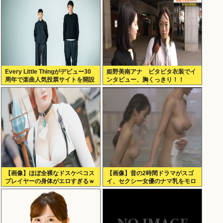
Every Little Thingがデビュー30
姫野美南アナ ピタピタ衣装でイ
周年で楽曲人気投票サイトを開設
ンタビュー、胸くっきり！！
俺はもちろんFace the Changeに
【GIF動画あり】
入れてきたぞ
【画像】ほぼ全裸なドスケベコス
【画像】昔の2時間ドラマがスゴ
プレイヤーの身体がエロすぎるｗ
イ、セクシー女優のナマ乳をモロ
ｗｗ
流し