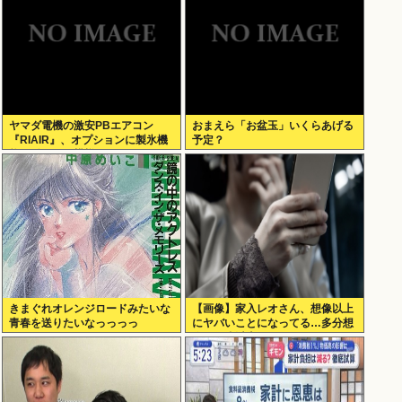
ヤマダ電機の激安PBエアコン
おまえら「お盆玉」いくらあげる
『RIAIR』、オプションに製氷機
予定？
能も付いてた模様www
きまぐれオレンジロードみたいな
【画像】家入レオさん、想像以上
青春を送りたいなっっっっ
にヤバいことになってる…多分想
像の何倍以上もヤバいwww