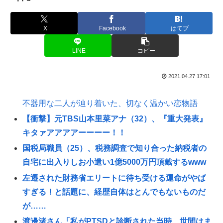
X
Facebook
はてブ
LINE
コピー
2021.04.27 17:01
不器用な二人が辿り着いた、切なく温かい恋物語
【衝撃】元TBS山本里菜アナ（32）、『重大発表』
キタァアアアアーーーー！！
国税局職員（25）、税務調査で知り合った納税者の
自宅に出入りしお小遣い1億5000万円頂戴するwww
左遷された財務省エリートに待ち受ける運命がやば
すぎる！と話題に、経歴自体はとんでもないものだ
が……
渡邊渚さん「私がPTSDと診断された当時、世間はま