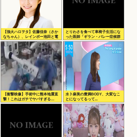
【強火ハロヲタ】佐藤佳奈（さか
とりわさを食べて車椅子生活にな
なちゃん）、レインボー池田と電
った医師「ギラン・バレー症候群
撃結婚！
になって本当に絶望。死んだ方が
良かったと思った」
【衝撃映像】手術中に熊本地震直
水卜麻美の豊満BODY、大変なこ
撃！これはガチでヤバすぎる…
とになってるって...