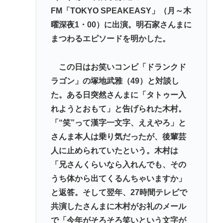
FM「TOKYO SPEAKEASY」（月～木
イチローの晩年(2011-2019)の成績、流石に擁護でき
曜深夜1・00）に出演。明石家さんまに
ないwww
まつわるエピソードを明かした。
『ヤニねこ』新海誠、水島努、綾辻行人らクリエイ
ターが絶賛 過激描写はBPOでも議論に
この日はお笑いコンビ「ドランクド
避難所地獄と化す「ずっと同じ食べ物&断水でトイレ
ラゴン」の塚地武雅（49）と対談し
流せず悪臭&床に直接就寝&コロナ感染」
た。ある日突然さんまに「タトゥー入
高橋名人が左手のバネを取るため手術を決意
れようとおもて」と告げられた木村。
「“笑”って漢字一文字、ええやろ」と
Powered by livedoor 相互RSS
さんま本人は乗り気だったが、後輩芸
人に止められていたという。木村は
「兄さんくらいなら入れんでも、その
うち体から出てくるんちゃいますか」
と返答。そして翌年、27時間テレビで
共演したさんまに木村がお礼のメール
で「今年がそろそろ笑いという文字が