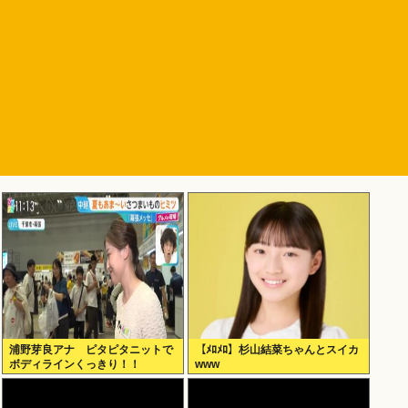
浦野芽良アナ ピタピタニットで
【ﾒﾛﾒﾛ】杉山結菜ちゃんとスイカ
ボディラインくっきり！！
www