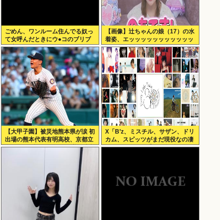
ごめん、ワンルーム住んでる奴っ
【画像】辻ちゃんの娘（17）の水
て女呼んだときにウ●コのブリブ
着姿、エッッッッッッッッッッッ
リ音どうしてんの？？
ッッ！
【大甲子園】被災地熊本県が涙 初
X「B’z、ミスチル、サザン、ドリ
出場の熊本代表有明高校、京都立
カム、スピッツがまだ現役なの凄
命館に9回裏2アウトから逆転勝利
いよな。今の歌手が30年後にやれ
てるだろうか？」