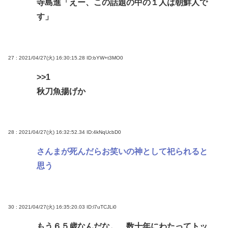
寺島進「えー、この話題の中の１人は朝鮮人で
す」
27 : 2021/04/27(火) 16:30:15.28
ID:bYW+t3MO0
>>1
秋刀魚揚げか
28 : 2021/04/27(火) 16:32:52.34
ID:4kNqUcbD0
さんまが死んだらお笑いの神として祀られると
思う
30 : 2021/04/27(火) 16:35:20.03
ID:l7uTCJLi0
もう６５歳なんだな。 数十年にわたってトッ