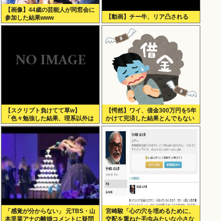
【画像】44歳の芸能人が同窓会に
【動画】チー牛、リア凸される
参加した結果www
【スクリプト負けてて草w】
【愕然】ワイ、借金300万円を5年
「色々勉強した結果、理系以外は
かけて完済した結果とんでもない
エラー品だと気付いた【ガチ】」
ことになる・・・・・・
について、もっと具体的に話そう
か
「感覚が分からない」 元TBS・山
宮崎駿「心の穴を埋めるために、
本里菜アナの離婚コメントに疑問
交配を重ねた毛虫みたいな小さな