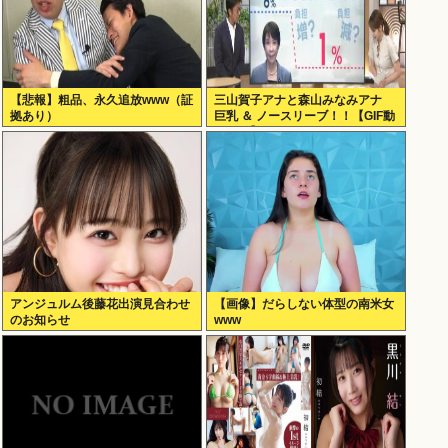
【悲報】粗品、永久追放www（証
三山賀子アナと森山みなみアナ
拠あり）
巨乳 ＆ ノースリーブ！！【GIF動
画あり】
アンジュルム後藤花出演見合わせ
【画像】だらしない体型の南米女
のお知らせ
www