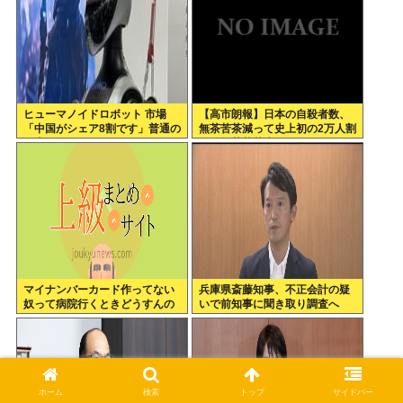
ヒューマノイドロボット 市場
【高市朗報】日本の自殺者数、
「中国がシェア8割です」普通の
無茶苦茶減って史上初の2万人割
日本人怒りのフェイクニュース
れ。無茶苦茶生きやすい国にな
認定へ…
ってる件www
マイナンバーカード作ってない
兵庫県斎藤知事、不正会計の疑
奴って病院行くときどうすんの
いで前知事に聞き取り調査へ
ホーム
検索
トップ
サイドバー