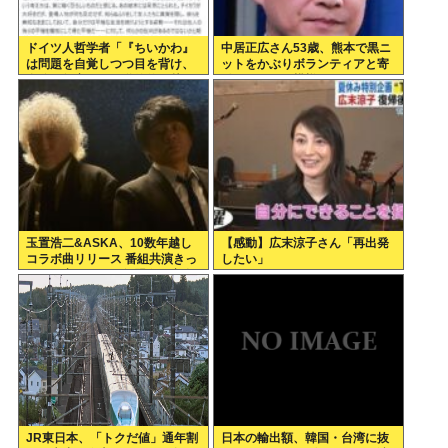
ドイツ人哲学者「『ちいかわ』
中居正広さん53歳、熊本で黒ニ
は問題を自覚しつつ目を背け、
ットをかぶりボランティアと寄
自分は無害という道徳的優越
付をしている模様
感、堕落する国家日本そのもの
だ」
玉置浩二&ASKA、10数年越し
【感動】広末涼子さん「再出発
コラボ曲リリース 番組共演きっ
したい」
かけで実現…同い年盟友の完全
合作
JR東日本、「トクだ値」通年割
日本の輸出額、韓国・台湾に抜