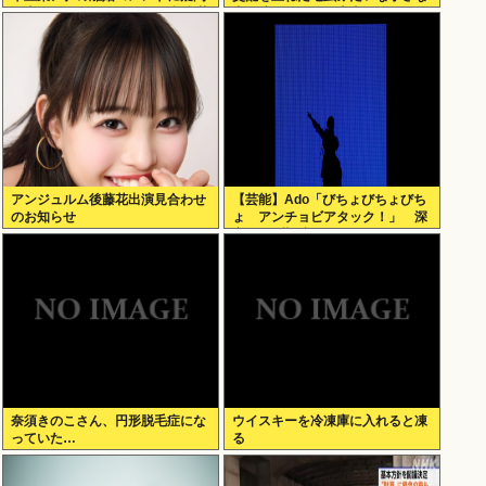
の声… シャンパンタワーの超豪華
犬を連れてる人、本当に醜い」←
式も結婚生活は4年半で終止符
これどう思う？
アンジュルム後藤花出演見合わせ
【芸能】Ado「びちょびちょびち
のお知らせ
ょ アンチョビアタック！」 深
夜のナゾ投稿...
奈須きのこさん、円形脱毛症にな
ウイスキーを冷凍庫に入れると凍
っていた…
る