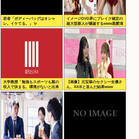
若者「ボディーバッグはオシャ
イメージDVD界にブレイク確定の
レ。イケてる。」 ✨
超大型新人が爆誕するwww黒髪清
純乙女・黒川結、顔もカラダも演
技もIVファンから絶賛の嵐！！処
女作「初結」の動画＆画像まと
め！！
大学教授「勉強もスポーツも親の
【画像】元宝塚のセクシー女優さ
収入で決まる。環境がないと出来
ん、AKBと並んだ結果www
るわけがない」