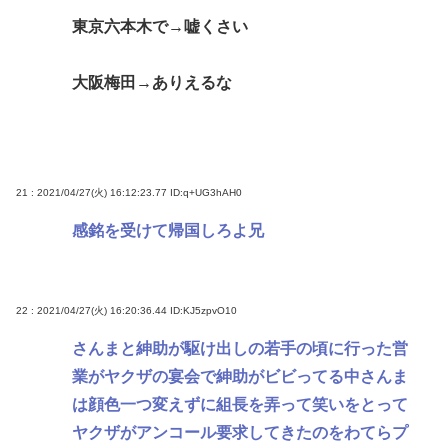
東京六本木で→嘘くさい
大阪梅田→ありえるな
21 : 2021/04/27(火) 16:12:23.77
ID:q+UG3hAH0
感銘を受けて帰国しろよ兄
22 : 2021/04/27(火) 16:20:36.44
ID:KJ5zpvO10
さんまと紳助が駆け出しの若手の頃に行った営
業がヤクザの宴会で紳助がビビってる中さんま
は顔色一つ変えずに組長を弄って笑いをとって
ヤクザがアンコール要求してきたのをわてらプ