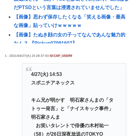
だPTSDという言葉は浸透されていませんでした」
【画像】思わず保存したくなる「笑える画像・最高
な画像」貼っていけｗｗｗｗｗ
【画像】たぬき顔の女の子ってなんであんな魅力的
なん？ 【Pickup07091607】
【画像】橋本環奈さん、昔からビジュアルが完成さ
1 : 2021/04/27(火) 15:28:37.93
ID:CAP_USER9
れすぎていたと話題にwww 【Pickup07091609】
自民党さん、障がい者福祉を切り捨てて財源捻出に
4/27(火) 14:53
成功www
スポニチアネックス
【悲報】男の趣味Tier表、ガチでヤバすぎるwww
【悲報】じゃあ逆に「これはチェーン店でいいぞ」
キム兄が明かす 明石家さんまの「タ
ってもの
トゥー発言」と「ナイスキック事件」
東浩紀さん、右からも左からも叩かれる「ポジショ
明石家さんま
ントークをしないからこそ信頼できる」と擁護され
お笑いタレントで俳優の木村祐一
るwww
（58）が26日深夜放送のTOKYO