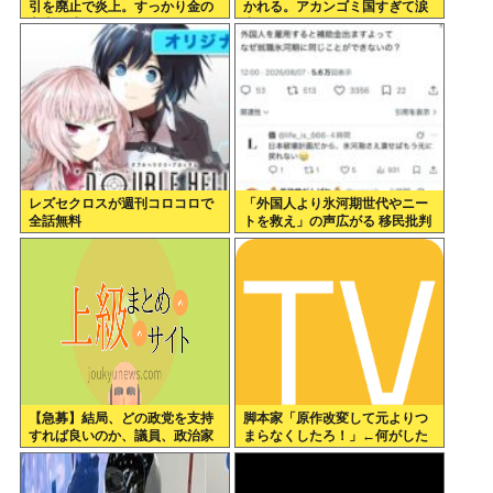
引を廃止で炎上。すっかり金の
かれる。アカンゴミ国すぎて涙
亡者と成り下がったな
出てきた…
レズセクロスが週刊コロコロで
「外国人より氷河期世代やニー
全話無料
トを救え」の声広がる 移民批判
してる層ってもしかして…
【急募】結局、どの政党を支持
脚本家「原作改変して元よりつ
すれば良いのか、議員、政治家
まらなくしたろ！」←何がした
は全員悪か
いの？