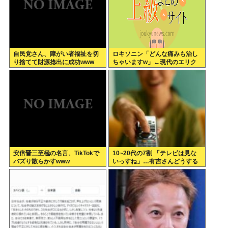
自民党さん、障がい者福祉を切
ロキソニン「どんな痛みも治し
り捨てて財源捻出に成功www
ちゃいますw」←現代のエリク
サーやろ…
安倍晋三至極の名言、TikTokで
10~20代の7割 「テレビは見な
バズり散らかすwww
いっすね」…有吉さんどうする
のこれ