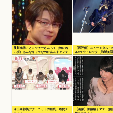
及川光博ことミッチーさんって（特に若
【再評価】ニューメタル・
い頃）あんなキャラなのにあんまアンチ
ル=ラウドロック（和製英語
おらんよな、男でも
ってるらしい。お前らがキ
だったバンドは何？
河出奈都美アナ ニットの巨乳、谷間チ
【画像】加藤綾子アナ、無