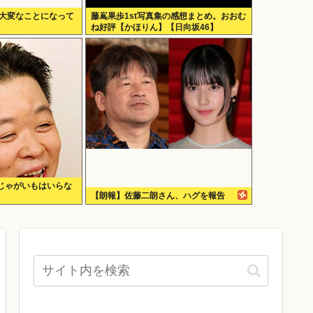
w大変なことになって
藤嶌果歩1st写真集の感想まとめ。おおむ
ね好評【かほりん】【日向坂46】
じゃがいもはいらな
【朗報】佐藤二朗さん、ハグを報告