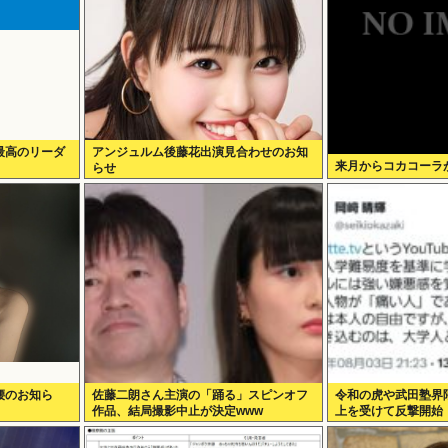
最高のリーダ
アンジュルム後藤花出演見合わせのお知
来月からコカコーラが
らせ
腰のお知ら
佐藤二朗さん主演の「踊る」スピンオフ
令和の虎や武田塾界隈、
作品、結局撮影中止が決定www
上を受けて反撃開始