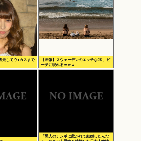
逃走してウ●カスまで
【画像】スウェーデンのエッチなJK、ビ
ーチに現れるｗｗｗ
「黒人のチンポに惹かれて結婚したんだ
w