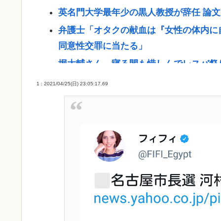
英名門大学最年少の黒人教授が辞任 論
弁護士「オタクの献血は『女性の体内に
同意性交罪に当たる」
堀大輔さん、寝る間も惜しんでレスバ祭
【悲報】韓国サッカー協会に性接待疑惑
1 : 2021/04/25(日) 23:05:17.69
道
「救える命だった」ウィシュマさん死亡
めて訴え
(ヽ´ん`) 嫌儲民「ケンモメン」の定義 
【悲報】佐藤二朗さん主演の「踊る」ス
「14歳の少年に挿入を…」性器に火をつ
国“最悪の人権侵害”のおぞましすぎる実
【悲報】全盛期のエマ・ワトソン可愛す