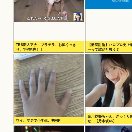
TBS新人アナ ブラチラ、お尻くっき
【徹底討論】ハロプロ史上
り、Y字開脚！！
ーって誰だと思う？
金川紗耶ちゃん、ぎっくり
ワイ、マジで小学生、初VIP
せ…【乃木坂46】