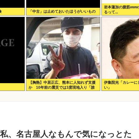
岩本蓮加の腹筋ww
険
「中古」は止めておいたほうがいいもの
るって...
【胸熱】中居正広、熊本に人知れず支援
伊集院光「カレーに
か 10年前の震災では3度現地入り「誰
い」
にも知られなくて良い」
私、名古屋人なもんで気になっとた