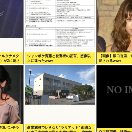
オルタナメタ
ジャンポケ斉藤と被害者の証言、想像以
【画像】坂口杏里、
）がZに刺さ
上に違ったwww
晒されるwww
ッズの頃好き
防備パンチラ
商業施設でいきなり"ラリアット" 面識な
ウマ娘声優、結婚ww