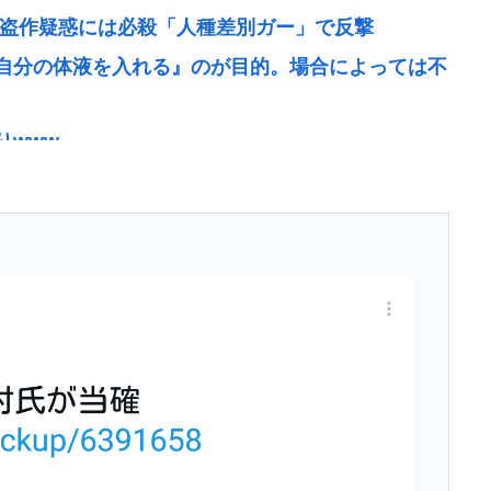
文盗作疑惑には必殺「人種差別ガー」で反撃
自分の体液を入れる』のが目的。場合によっては不
りwww
、「Jリーグの審判を統括する人物」も含まれると報
めぐる国賠訴訟が結審、遺族側は「入管の責任」改
 何て答える？
ピンオフ作品、結局撮影中止が決定www
け脅迫、少女達はモップで…657人が死亡した韓
態
ぎワロッタwww