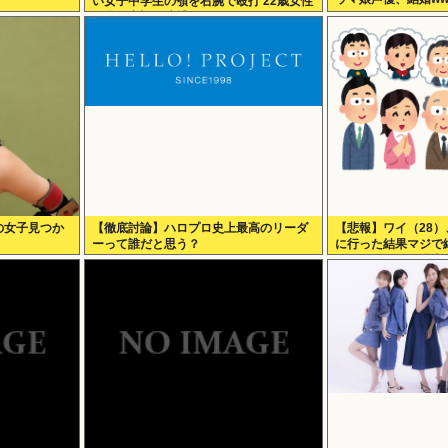
い女子中学生の顎を右腕で殴打 22歳女性
を暴行容疑で逮捕
の女子見つか
【徹底討論】ハロプロ史上最高のリーダ
【悲報】ワイ（28
ーって誰だと思う？
に行った結果マジで
う・・・・・・理由
ら・・・・・・