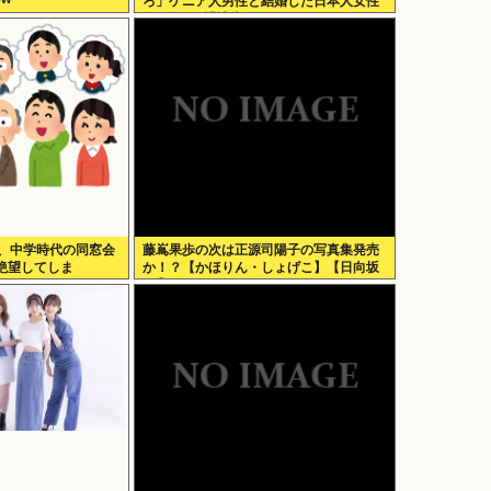
ろ」ケニア人男性と結婚した日本人女性
（31）に”誹謗中傷”殺到
）、中学時代の同窓会
藤嶌果歩の次は正源司陽子の写真集発売
絶望してしま
か！？【かほりん・しょげこ】【日向坂
がこち
46】