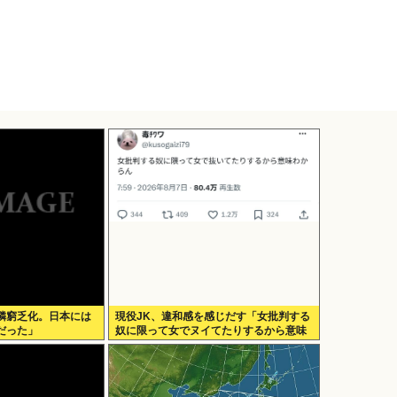
隣窮乏化。日本には
現役JK、違和感を感じだす「女批判する
だった」
奴に限って女でヌイてたりするから意味
わからなくなってきた 」