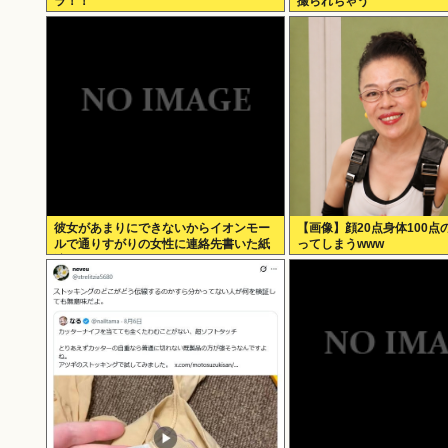
ラ！！
撮られちゃう
彼女があまりにできないからイオンモー
【画像】顔20点身体100点
ルで通りすがりの女性に連絡先書いた紙
ってしまうwww
渡すよ