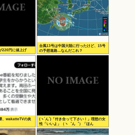
台風13号は中国大陸に行ったけど、15号
220円に値上げ
の予想進路…なんだこれ？
wakatteTVの炎
(ヽ´ん`)「付き合って下さい！」理想の女
性「いいよ」（ヽ゜ん゜）「ほん
と！？」女性「私のうんち食べたらね」