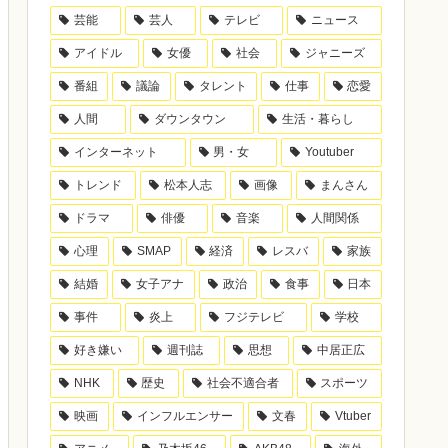
芸能
芸人
テレビ
ニュース
アイドル
女優
社会
ジャニーズ
番組
議論
タレント
仕事
恋愛
人間
ダウンタウン
生活・暮らし
インターネット
男・女
Youtuber
トレンド
松本人志
画像
まんさん
ドラマ
俳優
音楽
人間関係
心理
SMAP
経済
レスバ
家族
結婚
女子アナ
政治
食事
日本
事件
炎上
フジテレビ
学校
好き嫌い
週刊誌
思想
中居正広
NHK
歴史
社会不適合者
スポーツ
映画
インフルエンサー
文春
Vtuber