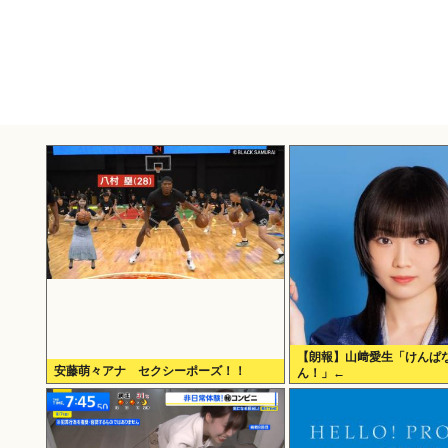
【朗報】山﨑愛生「けんぱ
安藤萌々アナ セクシーポーズ！！
ん！」←