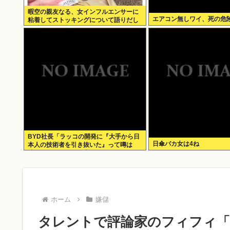
暇空の親友なる、女インフルエンサーに
エアコン無しワイ、死の危
粘着してストッキングについて語りだし
嫌儲卿として格を見せつける
BYD社長「ラッコの開発に『大手から日
日傘バカ女は4ね
本人の技術者を引き抜いた』って噂は
嘘。開発チームに日本人は0人です」
ホーム
嫌儲
タレントで評論家のフィフィ「