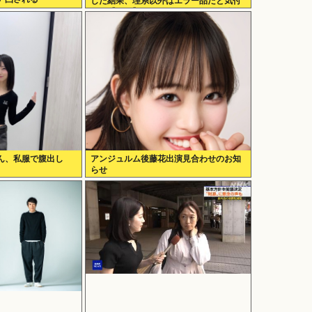
した結果、理系以外はエラー品だと気付
いた【ガチ】」について、もっと具体的
に話そうか
ん、私服で腹出し
アンジュルム後藤花出演見合わせのお知
らせ