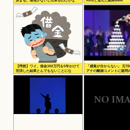
決まる。環境がないと出来るわけがな
AKBと並んだ結果www
い」
【愕然】ワイ、借金300万円を5年かけて
「感覚が分からない」 元T
完済した結果とんでもないことにな
アナの離婚コメントに疑問の
る・・・・・・
パンタワーの超豪華式も結
で終止符