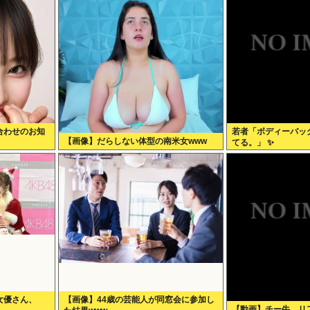
合わせのお知
若者「ボディーバッ
【画像】だらしない体型の南米女www
てる。」 ✨
女優さん、
【画像】44歳の芸能人が同窓会に参加し
【動画】チー牛、リ