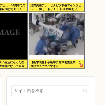
hingがデビュー30周年で楽
姫野美南アナ ピタピタ衣装でインタビ
開設 俺はもちろん
ュー、胸くっきり！！【GIF動画あり】
geに入れてきたぞ
椅子生活になった医
【衝撃映像】手術中に熊本地震直撃！こ
症候群になって本当
れはガチでヤバすぎる…
良かったと思った」