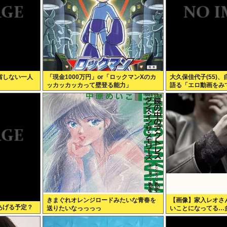
省しない一人
「現金1000万円」or「ロックマンXのカ
大久保佳代子(55)
ッカッカッカって壁登る能力」
語る「エロ動画をみ
る」
きまぐれオレンジロードみたいな青春を
【画像】家入レオさ
あげる予定？
送りたいなっっっっ
いことになってる…
もヤバいwww