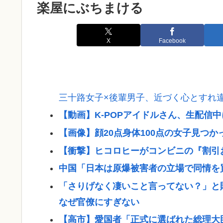
楽屋にぶちまける
X
Facebook
三十路女子×後輩男子、近づく心とすれ
【動画】K-POPアイドルさん、生配信
【画像】顔20点身体100点の女子見つ
【衝撃】ヒコロヒーがコンビニの『割引
中国「日本は原爆被害者の立場で同情を
「さりげなく凄いこと言ってない？」と
なぜ官僚にすぎない
【高市】愛国者「正式に選ばれた総理大