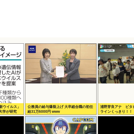
が「新ウイルス」
公務員の給与爆裂上げ 大卒総合職の初任
浦野芽良アナ ピタ
大学が研究
給31万6000円 www
ラインくっきり！！