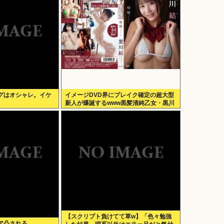
グはオシャレ。イケ
イメージDVD界にブレイク確定の超大型
新人が爆誕するwww黒髪清純乙女・黒川
結、顔もカラダも演技もIVファンから絶
賛の嵐！！処女作「初結」の動画＆画像
まとめ！！
【スクリプト負けてて草w】「色々勉強
ア凸される