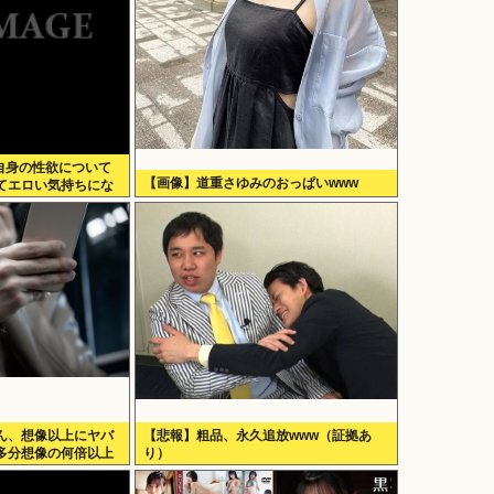
、自身の性欲について
【画像】道重さゆみのおっぱいwww
てエロい気持ちにな
ん、想像以上にヤバ
【悲報】粗品、永久追放www（証拠あ
多分想像の何倍以上
り）