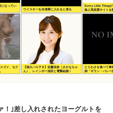
症になってい
Every Little T
ウイスキーを冷凍庫に入れると凍る
曲人気投票サイトを
Face the Chan
がスゴイ、セク
【強火ハロヲタ】佐藤佳奈（さかなちゃ
とりわさを食べて車
し
ん）、レインボー池田と電撃結婚！
師「ギラン・バレー
に絶望。死んだ方が
リァ！｣差し入れされたヨーグルトを