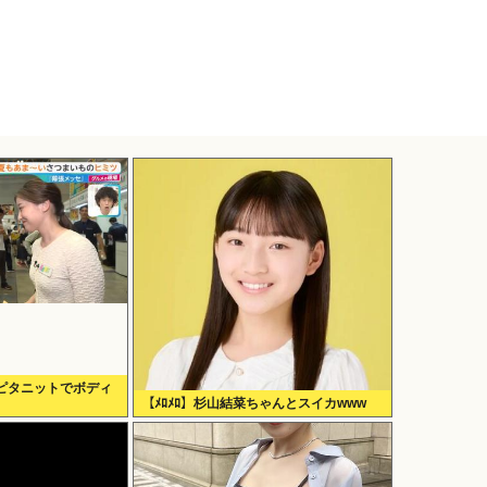
ピタニットでボディ
【ﾒﾛﾒﾛ】杉山結菜ちゃんとスイカwww