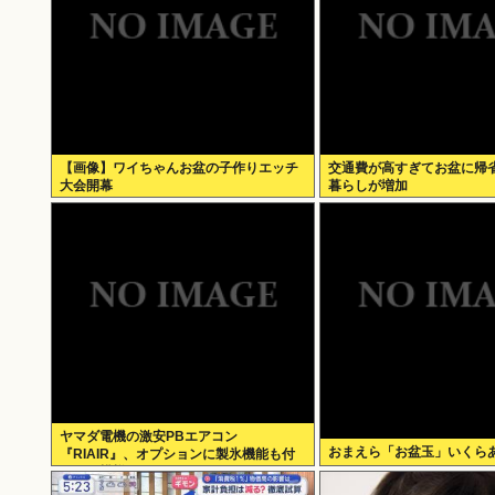
【画像】ワイちゃんお盆の子作りエッチ
交通費が高すぎてお盆に帰
大会開幕
暮らしが増加
ヤマダ電機の激安PBエアコン
おまえら「お盆玉」いくら
『RIAIR』、オプションに製氷機能も付
いてた模様www