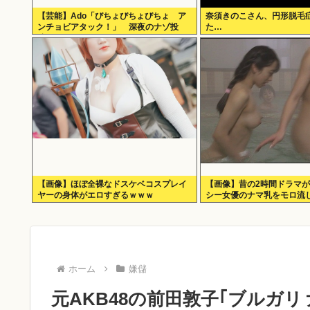
【芸能】Ado「びちょびちょびちょ ア
奈須きのこさん、円形脱毛
ンチョビアタック！」 深夜のナゾ投
た…
稿...
【画像】ほぼ全裸なドスケベコスプレイ
【画像】昔の2時間ドラマ
ヤーの身体がエロすぎるｗｗｗ
シー女優のナマ乳をモロ流
ホーム
嫌儲
元AKB48の前田敦子｢ブルガ