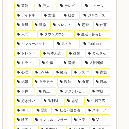
芸能
芸人
テレビ
ニュース
アイドル
女優
社会
ジャニーズ
番組
議論
タレント
恋愛
仕事
人間
ダウンタウン
生活・暮らし
インターネット
男・女
Youtuber
トレンド
松本人志
画像
まんさん
ドラマ
俳優
音楽
人間関係
心理
SMAP
経済
レスバ
家族
結婚
女子アナ
政治
食事
日本
事件
炎上
フジテレビ
学校
好き嫌い
週刊誌
思想
中居正広
NHK
歴史
社会不適合者
スポーツ
映画
インフルエンサー
文春
Vtuber