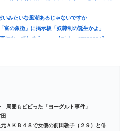
ょぼいみたいな風潮あるじゃないですか
】「富の象徴」に掲示板「奴隷制の誕生かよ」
ってしまうwww 【Pickup07091604】
で買い込んだ米が売れず「損切り祭り」開幕へ
の席に、見知らぬ母子が。車掌の呼びかけにも「目
理やり奪われた席は、結局“やったもん勝ち”になっ
たのか？
の？
子 周囲もビビった「ヨーグルト事件」
「ポジショントークをしないからこそ信頼できる」
前田
元ＡＫＢ４８で女優の前田敦子（２９）と俳
流石に擁護できないwww