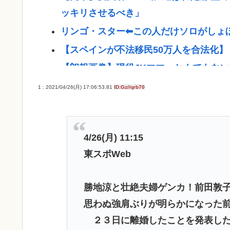
ッキリさせるべき」
リンゴ・スター⬅︎この人だけソロがし
【スペインが不法移民50万人を合法化
【朗報画像】現役JKママ、とんでもない事にな
コメ卸大手さん、営業利益83%減 高値
1 : 2021/04/26(月) 17:06:53.81
ID:Gz//qrb70
新幹線の指定席…早めに予約した通路側
を閉じて無視」して居座られました。無
てしまうのでしょうか？ 8/7
4/26(月) 11:15
東スポWeb
【悲報】なぜ、「日常系アニメ」は廃れ
「巨乳」vs「巨尻」→結局どっちが良い
勝地涼と壮絶夫婦ゲンカ！前田敦
東浩紀さん、右からも左からも叩かれる
思わぬ強肩ぶりが明らかになった
と擁護されるwww
２３日に離婚したことを発表した
イチローの晩年(2011-2019)の成績、