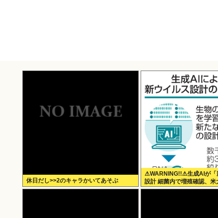
⚠WARNING!!⚠生成AI
休日だし>>2のキャラかいてあそぶ
設計 細菌内で増殖確認、米