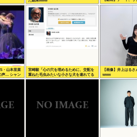
た結果www
BS・山本里菜
宮崎駿「心の穴を埋めるために、交配を
【画像】井上はるさ
声… シャン
重ねた毛虫みたいな小さな犬を連れてる
www
婚生活は4年半
人、本当に醜い」←これどう思う？