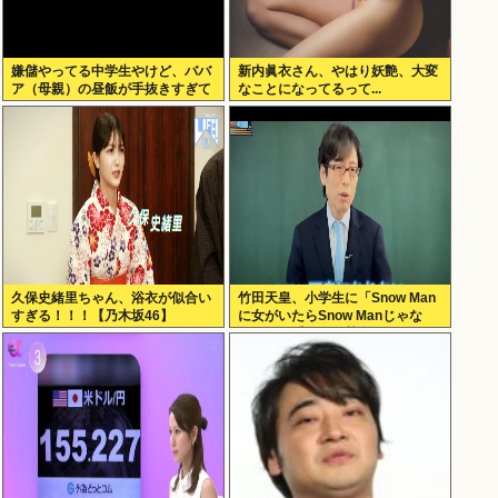
嫌儲やってる中学生やけど、ババ
新内眞衣さん、やはり妖艶、大変
ア（母親）の昼飯が手抜きすぎて
なことになってるって...
キレそう
久保史緒里ちゃん、浴衣が似合い
竹田天皇、小学生に「Snow Man
すぎる！！！【乃木坂46】
に女がいたらSnow Manじゃな
い」で男系天皇を熱弁www