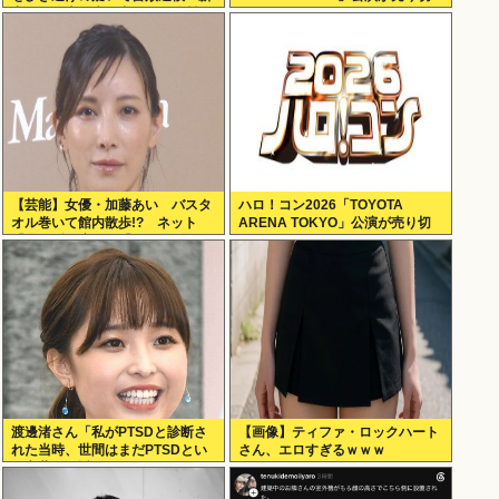
宿区の路上で歩行者の20代女性を
れない
はねてけがをさせたうえ、そのま
ま逃走か
【芸能】女優・加藤あい バスタ
ハロ！コン2026「TOYOTA
オル巻いて館内散歩!? ネット
ARENA TOKYO」公演が売り切
「思わず二度見」「IWGPを思い
れない
出す」「セクシーサンキュー」
渡邊渚さん「私がPTSDと診断さ
【画像】ティファ・ロックハート
れた当時、世間はまだPTSDとい
さん、エロすぎるｗｗｗ
う言葉は浸透されていませんでし
た」