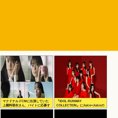
マクドナルドCMに出演していた
『IDOL RUNWAY
上國料萌衣さん、バイトに応募す
COLLECTION』にJuice=Juiceの
るも書類選考で落ちる
出演決定