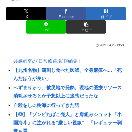
X
Facebook
はてブ
LINE
コピー
2021.04.25 13:24
共感必至の“日常修羅場”短編集！
【九州名物】鶏刺し食べた医師、全身麻痺へ…「死
んだほうが良い」
へずまりゅう、被災地で発熱。現地の医療リソース
消耗させるとか予想以上に迷惑だったな
自殺をしに樹海に行ってきた話
【🧟】「ゾンビたばこ売人」と肩組みショット「小
園海斗」に注がれる“厳しい視線” 「レギュラー剥
奪も選