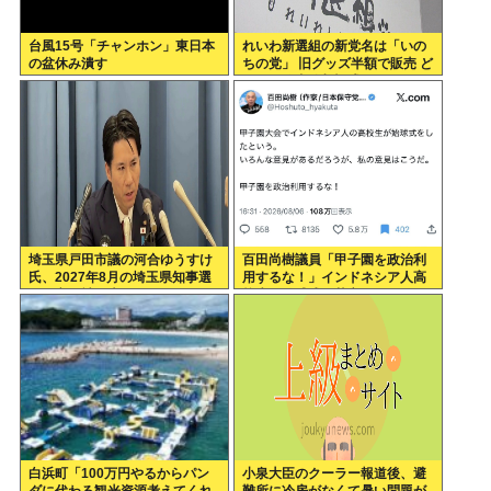
台風15号「チャンホン」東日本
れいわ新選組の新党名は「いの
の盆休み潰す
ちの党」 旧グッズ半額で販売 ど
うなる秘書給与疑惑
埼玉県戸田市議の河合ゆうすけ
百田尚樹議員「甲子園を政治利
氏、2027年8月の埼玉県知事選
用するな！」インドネシア人高
への立候補を表明
校生の始球式に苦言www
白浜町「100万円やるからパン
小泉大臣のクーラー報道後、避