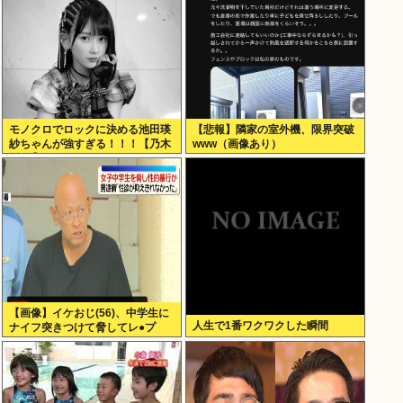
モノクロでロックに決める池田瑛
【悲報】隣家の室外機、限界突破
紗ちゃんが強すぎる！！！【乃木
www（画像あり）
坂46】
【画像】イケおじ(56)、中学生に
人生で1番ワクワクした瞬間
ナイフ突きつけて脅してレ●プ
www