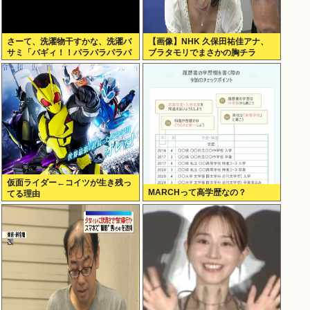
さーて、洗濯物干すかな、洗濯バ
【画像】NHK 久保田祐佳アナ、
サミ「バギィ！！パラパラパラパ
ブラタモリでまさかの胸チラ
ラ」
仮面ライダー←コイツが生き残っ
MARCHって高学歴なの？
てる理由