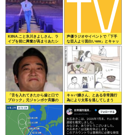
KIINA.こと氷川きよしさん、ラ
声優ラジオやイベントで「下手
イブを前に興奮が高まりあたシ
な芸人より面白いww」とキャッ
コ欲全開www
キャしてたオタク消える
「舌を入れてきたから歯と口で
キャバ嬢さん、とある非常識行
ブロック」元ジャンポケ斉藤の
為により太客を逃してしまう
不同意性交公判
www