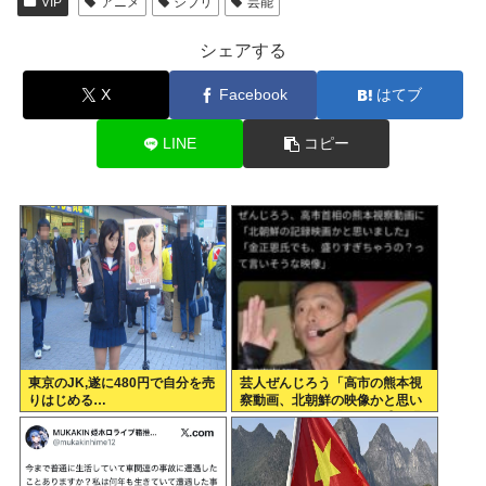
VIP
アニメ
ジブリ
芸能
シェアする
X
Facebook
はてブ
LINE
コピー
東京のJK,遂に480円で自分を売
芸人ぜんじろう「高市の熊本視
りはじめる…
察動画、北朝鮮の映像かと思い
ましたわ！金正恩でも、盛り過
ぎやろ！言いますよ！？」