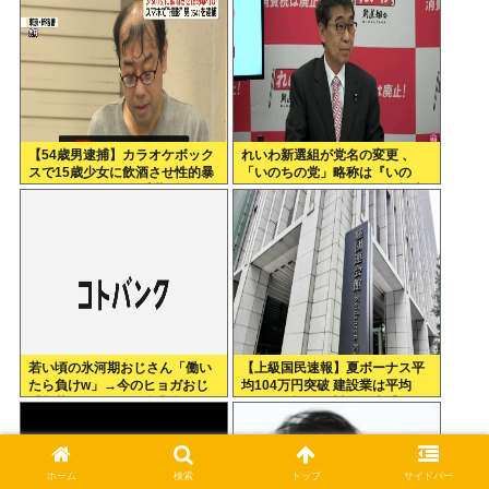
【54歳男逮捕】カラオケボック
れいわ新選組が党名の変更 、
スで15歳少女に飲酒させ性的暴
「いのちの党」略称は『いの
行 スマホで撮影か 千葉
ち』 SNSではTIM・ゴルゴ松本
に言及「ゴルゴ出馬確定」「党
首は決まり」
若い頃の氷河期おじさん「働い
【上級国民速報】夏ボーナス平
たら負けw」→今のヒョガおじ
均104万円突破 建設業は平均
「惣菜たけぇよ..」 自業自得で
200万円超 なお対象は大手163
草
社93万人、全就業者の1%強
ホーム
検索
トップ
サイドバー