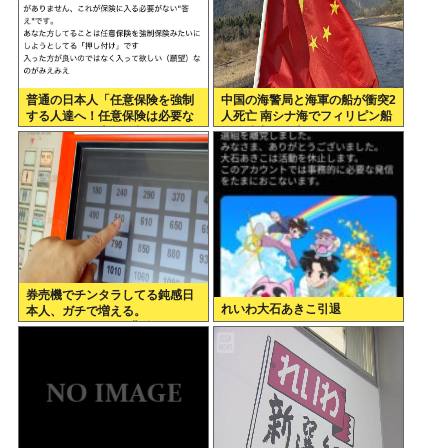
普通の日本人「任意保険を強制
中国の海警局と海軍の船が衝突2
する人達へ！任意保険は必要な
人死亡 南シナ海でフィリピン船
い。そもそも事故を起こしませ
を追跡中、公表までに1年
ん」
券売機でチンタラしてる鈍感日
れいわ大石あきこ引退
本人、ガチで増える。
197cm57kgの俺が背後5cmま
で接近してるのに急ぎもしない
件。