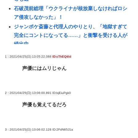
石破茂前総理「ウクライナが核放棄しなければロシ
ア侵攻しなかった」！
ジャンポケ斎藤と代理人のやりとり、「地獄すぎて
完全にコントになってる……」と衝撃を受ける人が
続出中
渡邊渚さん「私がPTSDと診断された当時、世間はま
1 : 2021/04/25(日) 13:05:22.088
ID:cThEQtIid
だPTSDという言葉は浸透されていませんでした」
声優にはムリじゃん
この映画は観なくていいって作品教えて
近場で「天の川」見れる場所教えて🥺
氷河期世代『ルッキズムが一番酷かったのは00年
2 : 2021/04/25(日) 13:06:00.891
ID:bjEiuPgk0
代、こういうチャラい外見の男が街に溢れかえって
声優も覚えてるだろ
た。」たし蟹
【昆虫食】食用コオロギビジネスで破産したグリラ
ス社長 みんなにコオロギ食を広める為にリベンジ
3 : 2021/04/25(日) 13:06:02.128
ID:2FdN65J1a
へ