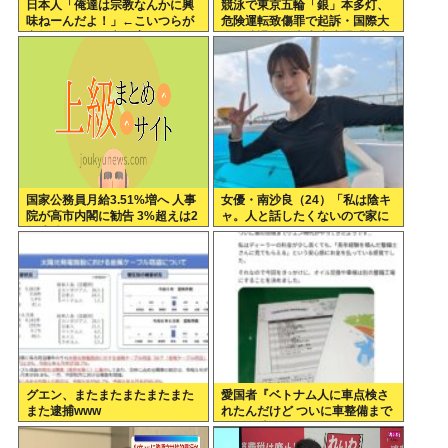
日本人「俺達は宗教なんかに興
競泳で東京五輪「銀」本多灯、
味ねーんだよ！」←こいつらが
危険運転致傷罪で起訴・国際大
宗教なしに道徳心を育めている
会を辞退…日本水泳連盟「報告
理由
が遅れお詫び」
国家公務員月給3.51%増へ 人事
女優・南沙良（24）「私は陰キ
院が高市内閣に勧告 3%超えは2
ャ。人と話したくないので家に
年連続
引きこもってPCでアニメを観て
いたい」
グエン、またまたまたまたまた
愛国者『ベトナム人に車点検さ
また逮捕www
れたんだけど ついに車整備まで
グエン時代かよ…』