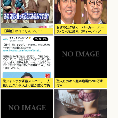
おぎやはぎ嘆く パーカー、ハー
【議論】ゆうこりんって･･･
フパンツに続きボディーバッグ
も“ダサい”論争に「なんでおじさ
んだけ言われるの？」
元ジャンポケ斎藤メンバー、二人
聖人ヒカキン熊本地震に200万寄
殺したクルド人より罰が重くて炎
付w
上www