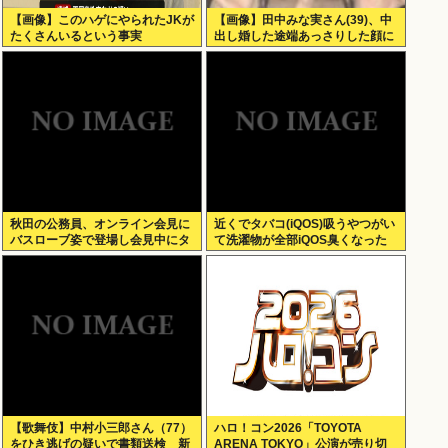
【画像】このハゲにやられたJKが
【画像】田中みな実さん(39)、中
たくさんいるという事実
出し婚した途端あっさりした顔に
なる
秋田の公務員、オンライン会見に
近くでタバコ(iQOS)吸うやつがい
バスローブ姿で登場し会見中にタ
て洗濯物が全部iQOS臭くなった
バコを吸う←あのさあ！
【歌舞伎】中村小三郎さん（77）
ハロ！コン2026「TOYOTA
をひき逃げの疑いで書類送検 新
ARENA TOKYO」公演が売り切