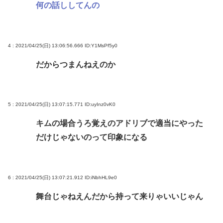
何の話ししてんの
【日本水産物輸入禁止に釈明が必要】 韓国のCPTPP
加盟への課題を関西外大教授に聞く 李大統領に
「政治利用」の過去
4 : 2021/04/25(日) 13:06:56.666
ID:Y1MsPf5y0
【徹底討論】ワイ(48)無職はこのまま逃げ切れるのか
だからつまんねえのか
【皇室】 宮内庁長官実力行使 愛子天皇実現へ！
【朗報】佐倉綾音さん（32）、自分のシコポイント
に気づいてしまうwww
5 : 2021/04/25(日) 13:07:15.771
ID:uyInz0vK0
キムの場合うろ覚えのアドリブで適当にやった
Powered by livedoor 相互RSS
だけじゃないのって印象になる
6 : 2021/04/25(日) 13:07:21.912
ID:iNbhHL9e0
舞台じゃねえんだから持って来りゃいいじゃん