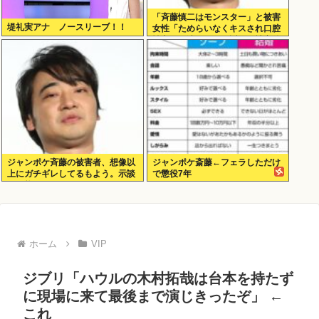
「斉藤慎二はモンスター」と被害
堤礼実アナ ノースリーブ！！
女性「ためらいなくキスされ口腔
性交…」涙ながらに訴えた被害後
の”深刻なPTSD”
ジャンポケ斉藤の被害者、想像以
ジャンポケ斎藤←フェラしただけ
上にガチギレしてるもよう。示談
で懲役7年
不可能か。
ホーム
VIP
ジブリ「ハウルの木村拓哉は台本を持たず
に現場に来て最後まで演じきったぞ」 ←
これ