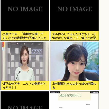
小原ブラス、「喫煙所が減って
ズル休みしてるんだけどちょっと
る」などの喫煙者の不満にピシャ
気がかりな事あって、煽りとか説
リ 「じゃあやめれば？タバコなん
教とか抜きに客観的意見くれる人
て家でだけ吸ってればいい」
だけきてくれ
畑下由佳アナ ニットの胸元がく
上村麗菜ちゃんのおっぱいが揺れ
っきり！！
る