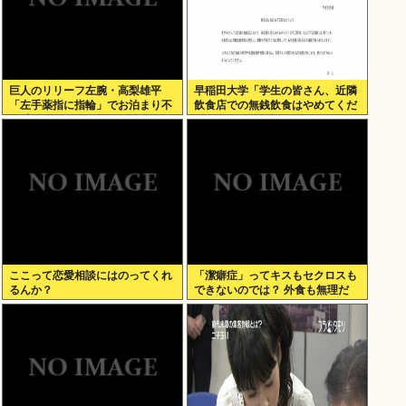
巨人のリリーフ左腕・高梨雄平
早稲田大学「学生の皆さん、近隣
「左手薬指に指輪」でお泊まり不
飲食店での無銭飲食はやめてくだ
倫愛
さい」
ここって恋愛相談にはのってくれ
「潔癖症」ってキスもセクロスも
るんか？
できないのでは？ 外食も無理だ
ろ。