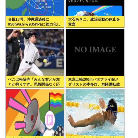
台風13号、沖縄通過後に
大石あきこ、政治活動の休止を
950hPaから935hPaに強力化し
宣言
中国本土へwww
ぺこぱ松蔭寺「みんな右とか左
東京五輪200mバタフライ銀メ
とか拘りすぎ。思想関係なく応
ダリストの本多灯、危険運転致
援しようよ」
傷罪で起訴される。なぜ日本の
競泳界はオワコン化したのか