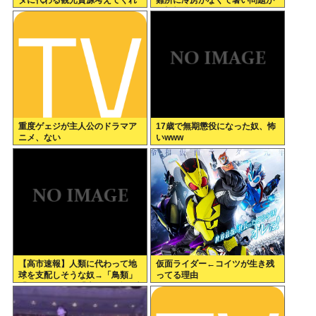
ダに代わる観光資源考えてくれ
難所に冷房がなくて暑い問題が
」
一切報道されなくなる。問題解
決したの？
重度ゲェジが主人公のドラマア
17歳で無期懲役になった奴、怖
ニメ、ない
いwww
【高市速報】人類に代わって地
仮面ライダー←コイツが生き残
球を支配しそうな奴→「鳥類」
ってる理由
「タコ・イカ」「麦」の3強に絞
られる。