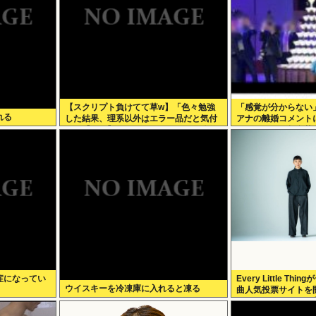
【スクリプト負けてて草w】「色々勉強
「感覚が分からない」
れる
した結果、理系以外はエラー品だと気付
アナの離婚コメント
いた【ガチ】」について、もっと具体的
パンタワーの超豪華
に話そうか
で終止符
症になってい
Every Little T
ウイスキーを冷凍庫に入れると凍る
曲人気投票サイトを
Face the Chan