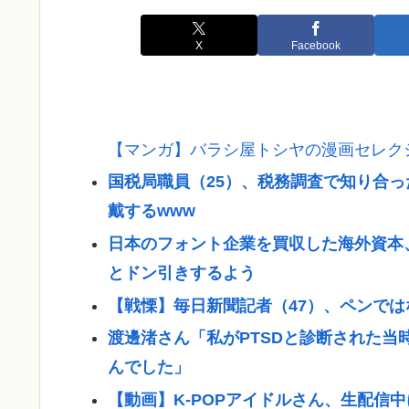
X
Facebook
【マンガ】バラシ屋トシヤの漫画セレク
国税局職員（25）、税務調査で知り合っ
戴するwww
日本のフォント企業を買収した海外資本
とドン引きするよう
【戦慄】毎日新聞記者（47）、ペンで
渡邊渚さん「私がPTSDと診断された当
んでした」
【動画】K-POPアイドルさん、生配信