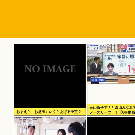
三山賀子アナと森山みなみア
おまえら「お盆玉」いくらあげる予定？
ノースリーブ！！【GIF動