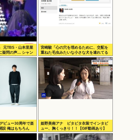
 元TBS・山本里菜
宮崎駿「心の穴を埋めるために、交配を
に疑問の声… シャン
重ねた毛虫みたいな小さな犬を連れてる
式も結婚生活は4年半
人、本当に醜い」←これどう思う？
hingがデビュー30周年で楽
姫野美南アナ ピタピタ衣装でインタビ
開設 俺はもちろん
ュー、胸くっきり！！【GIF動画あり】
geに入れてきたぞ