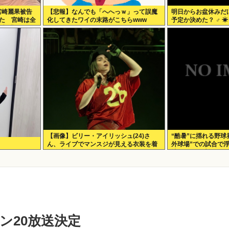
宮崎麗果被告
【悲報】なんでも「へへっｗ」って誤魔
明日からお盆休みだ
いた 宮崎は全
化してきたワイの末路がこちらwww
予定か決めた？ ‍♂ ☀
の怪我
【画像】ビリー・アイリッシュ(24)さ
“酷暑”に揺れる野球
ん、ライブでマンスジが見える衣装を着
外球場”での試合で
て炎上
地がドーム球場”チ
ン20放送決定