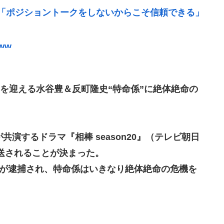
「ポジショントークをしないからこそ信頼できる」
ww
んなことでは国民の信用がなくなってしまう」
痺へ…「死んだほうが良かった」
目を迎える水谷豊＆反町隆史“特命係”に絶体絶命の
の無い部位を摘出 脳幹など損傷受け植物状態に
だべ」極秘で熊本でボランティアをしていた
流石に擁護できないwww
演するドラマ『相棒 season20』（テレビ朝日
放送されることが決まった。
クリエイターが絶賛 過激描写はBPOでも議論に
亘が逮捕され、特命係はいきなり絶体絶命の危機を
断水でトイレ流せず悪臭&床に直接就寝&コロナ感
決意