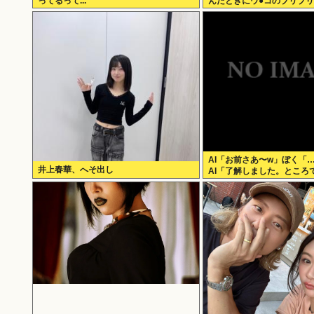
ってるって...
んだときにウ●コのブリブ
の？？
AI「お前さあ〜w」ぼく「
井上春華、へそ出し
AI「了解しました。ところ
思いますか？」 これ