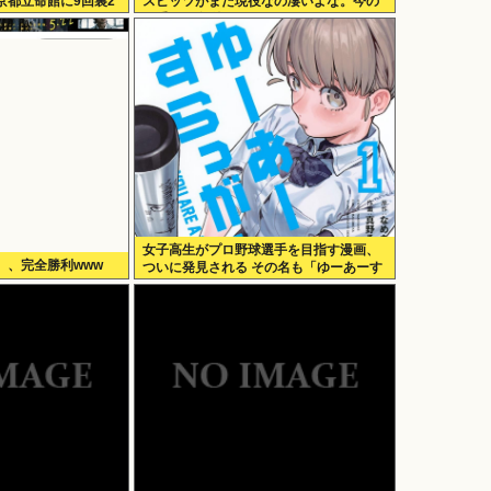
京都立命館に9回裏2
スピッツがまだ現役なの凄いよな。今の
歌手が30年後にやれてるだろうか？」
女子高生がプロ野球選手を目指す漫画、
）、完全勝利www
ついに発見される その名も「ゆーあーす
らっがー」