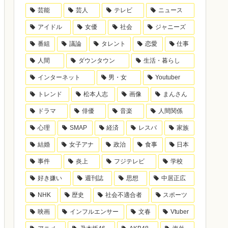
芸能
芸人
テレビ
ニュース
アイドル
女優
社会
ジャニーズ
番組
議論
タレント
恋愛
仕事
人間
ダウンタウン
生活・暮らし
インターネット
男・女
Youtuber
トレンド
松本人志
画像
まんさん
ドラマ
俳優
音楽
人間関係
心理
SMAP
経済
レスバ
家族
結婚
女子アナ
政治
食事
日本
事件
炎上
フジテレビ
学校
好き嫌い
週刊誌
思想
中居正広
NHK
歴史
社会不適合者
スポーツ
映画
インフルエンサー
文春
Vtuber