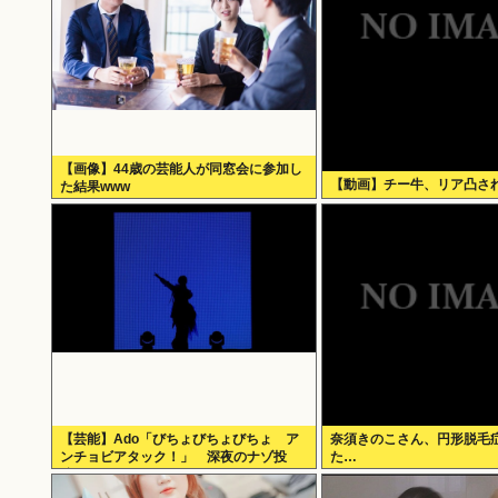
【画像】44歳の芸能人が同窓会に参加し
【動画】チー牛、リア凸さ
た結果www
【芸能】Ado「びちょびちょびちょ ア
奈須きのこさん、円形脱毛
ンチョビアタック！」 深夜のナゾ投
た…
稿...