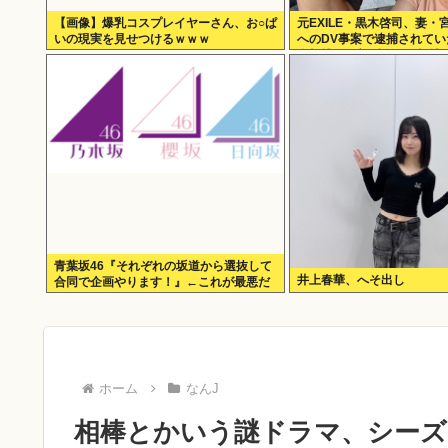
【画像】爆乳コスプレイヤーさん、お○ぱ
元EXILE・黒木啓司、妻・
いの現実を見せつけるｗｗｗ
へのDV事案で逮捕されて
身打撲、頭部裂傷及び打撲
青葉坂46『それぞれの坂道から選抜して
井上春華、へそ出し
合同で企画やります！』←これが最悪だ
よな
ホーム
なんJ
相棒とかいう謎ドラマ、シーズ