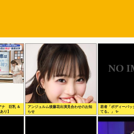
ナ 巨乳 ＆
アンジュルム後藤花出演見合わせのお知
若者「ボディーバッ
画あり】
らせ
てる。」 ✨