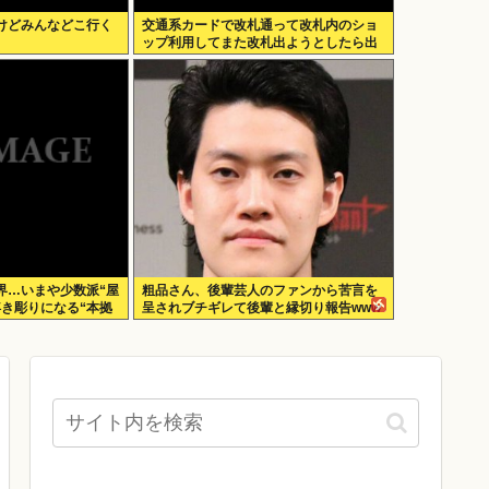
けどみんなどこ行く
交通系カードで改札通って改札内のショ
ップ利用してまた改札出ようとしたら出
られなくてワロタ
界…いまや少数派“屋
粗品さん、後輩芸人のファンから苦言を
浮き彫りになる“本拠
呈されブチギレて後輩と縁切り報告www
ームのデメリット