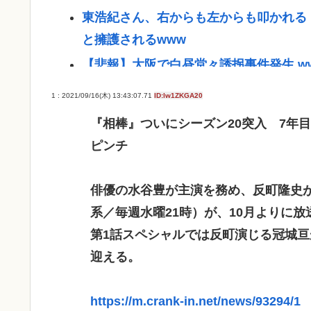
東浩紀さん、右からも左からも叩かれる
と擁護されるwww
【悲報】大阪で白昼堂々誘拐事件発生 w
国税 ギャンブル脱税パパ活etc..「こ
1 : 2021/09/16(木) 13:43:07.71
ID:lw1ZKGA20
【九州名物】鶏刺し食べた医師、全身麻
『相棒』ついにシーズン20突入 7年
京大病院、脳腫瘍摘出手術で誤って腫瘍
ピンチ
【悲報】中居正広「俺が来たことは内緒
イチローの晩年(2011-2019)の成績、
俳優の水谷豊が主演を務め、反町隆史が共
系／毎週水曜21時）が、10月よりに
『ヤニねこ』新海誠、水島努、綾辻行人ら
第1話スペシャルでは反町演じる冠城
避難所地獄と化す「ずっと同じ食べ物&
迎える。
染」
高橋名人が左手のバネを取るため手術を
https://m.crank-in.net/news/93294/1