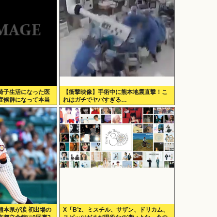
椅子生活になった医
【衝撃映像】手術中に熊本地震直撃！こ
症候群になって本当
れはガチでヤバすぎる…
良かったと思った」
熊本県が涙 初出場の
X「B’z、ミスチル、サザン、ドリカム、