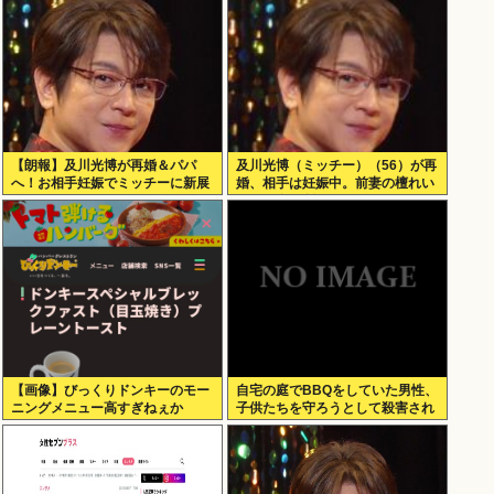
【朗報】及川光博が再婚＆パパ
及川光博（ミッチー）（56）が再
へ！お相手妊娠でミッチーに新展
婚、相手は妊娠中。前妻の檀れい
開
とは18年に離婚し子供はなし
【画像】びっくりドンキーのモー
自宅の庭でBBQをしていた男性、
ニングメニュー高すぎねぇか
子供たちを守ろうとして殺害され
てしまう