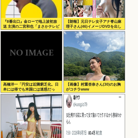
『8番出口』金ローで地上波初放
【朗報】元日テレ女子アナ脊山麻
送 主演の二宮和也「まさかテレビ
理子さん(46)イメージDVDを出し
にまで迷い込んでしまうとは」
てしまう（画像・動画あり）
高橋洋一「円安は近隣窮乏化。日
【画像】村重杏奈さん(30)のお胸
本には得でも米国には迷惑だっ
がコチラwww
た」