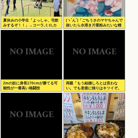
夏休みの小学生「よっしゃ、宅飲
(ヽ´ん`)「ごちうさのマヤちゃんで
みするぞ！！」→コーラ,ミロ,カ
抜いたら水溶き片栗粉みたいな精
ルピス！www
液出てきて我ながらビビった」
2mの奴に身長170cmが勝てる可
両親「もう結婚しろとは言わな
能性が一番高い格闘技
い。でも老後に独りはキツイぞ。
どうするんだ？」俺ら「…」