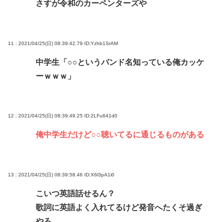
さすが令和のカーペンターズや
11 : 2021/04/25(日) 08:39:42.79
ID:Yzhb1SrAM
中学生「○○というバンド名知っている俺カッケ
ーｗｗｗ」
12 : 2021/04/25(日) 08:39:49.25
ID:2LFu641d0
俺中学生だけど○○聴いてるに通じるものがある
13 : 2021/04/25(日) 08:39:58.46
ID:X6l3pA1i0
こいつ英語話せるん？
歌詞に英語よく入れてるけど発音へたくそ過ぎ
やろ