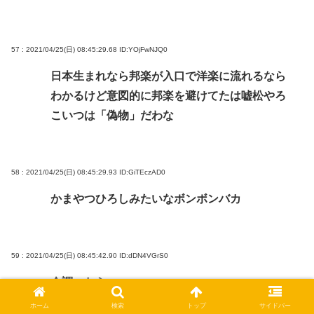
57 : 2021/04/25(日) 08:45:29.68
ID:YOjFwNJQ0
日本生まれなら邦楽が入口で洋楽に流れるなら
わかるけど意図的に邦楽を避けてたは嘘松やろ
こいつは「偽物」だわな
58 : 2021/04/25(日) 08:45:29.93
ID:GiTEczAD0
かまやつひろしみたいなボンボンバカ
59 : 2021/04/25(日) 08:45:42.90
ID:dDN4VGrS0
今調べたら
ボーカルがチェロ科で
ホーム
検索
トップ
サイドバー