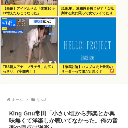
【画像】アイドルさん「体重10キ
現役JK、違和感を感じだす「女批
ロ増えたらこうなった」
判する奴に限って女でヌイてたり
するから意味わからなくなってき
た 」
TBS新人アナ ブラチラ、お尻く
【徹底討論】ハロプロ史上最高の
っきり、Y字開脚！！
リーダーって誰だと思う？
ホーム
なんJ
King Gnu常田「小さい頃から邦楽とか興
味無くて洋楽しか聴いてなかった。俺の音
楽の原点は洋楽」