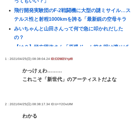
ってもいい？」
飛行開発実験団のF-2戦闘機に大型の謎ミサイル…ス
テルス性と射程1000kmを誇る「最新鋭の空母キラ
みいちゃんと山田さんって何で急に叩かれだした
の？
【は？】極左団体さん「原爆ドーム前を明け渡せば
核戦争が始まる！」→ 観衆のマジレスが鋭すぎると
1 : 2021/04/25(日) 08:38:04.24
ID:COW2V+pf0
ネットで話題に → www
かっけぇわ………
林家パー子、認知症だった
これこそ「新世代」のアーティストだよな
飯塚幸三って人の時の騒ぎ酷かったな。微罪で逃亡
の恐れがないなら逮捕されないって常識も知らんし
【悲報】日本さん、いよいよ本格的に壊れるwww
2 : 2021/04/25(日) 08:38:17.34
ID:U+Y2OvUIM
JAWSを超えるパニック映画あるんか？
わかる
トルコ、イラン、パキスタンの大同盟成立で、中東
で孤立するイランは滅亡不可避な情勢へwww