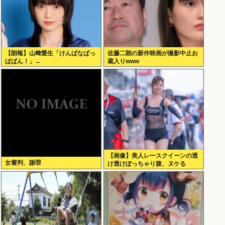
【朗報】山﨑愛生「けんぱなぱっ
佐藤二朗の新作映画が撮影中止お
ぱぱん！」←
蔵入りwww
【画像】美人レースクイーンの透
女審判、謝罪
け透けぽっちゃり腹、ヌケる