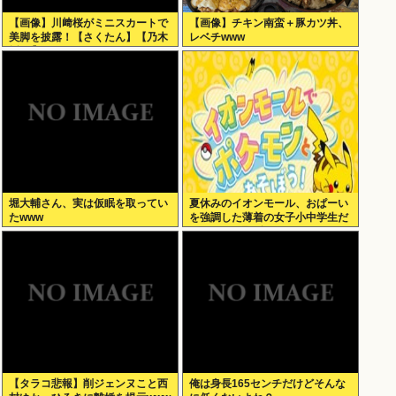
【画像】川﨑桜がミニスカートで
【画像】チキン南蛮＋豚カツ丼、
美脚を披露！【さくたん】【乃木
レベチwww
坂46】
堀大輔さん、実は仮眠を取ってい
夏休みのイオンモール、おぱーい
たwww
を強調した薄着の女子小中学生だ
らけ。あれ恥ずかしくないの？
【タラコ悲報】削ジェンヌこと西
俺は身長165センチだけどそんな