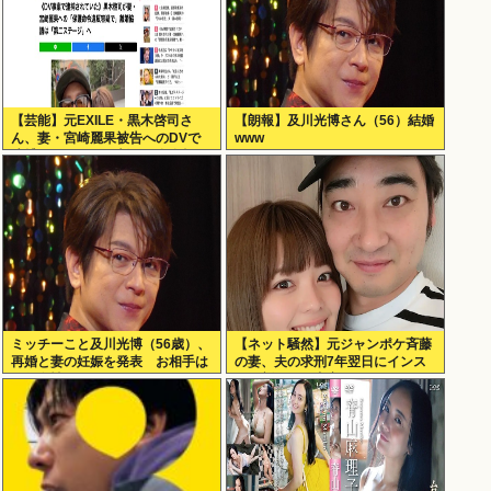
【芸能】元EXILE・黒木啓司さ
【朗報】及川光博さん（56）結婚
ん、妻・宮崎麗果被告へのDVで
www
逮捕されていたと判明（全身打
撲、頭部裂傷及び打撲、頸部損
傷）
ミッチーこと及川光博（56歳）、
【ネット騒然】元ジャンポケ斉藤
再婚と妻の妊娠を発表 お相手は
の妻、夫の求刑7年翌日にインス
一般女性
タ更新！その内容がガチでヤバす
ぎる…