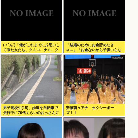
(ヽ´ん`)「俺がこれまでに片思いし
「結婚のためにお金貯めなき
て来た女たち、クミコ、ナミ、ク
ゃ…」「お金ないから子供いらな
ミコ(1人目とは別人、タミヨ、カ
い」←こいつら
オリ、ユカリ…」
男子高校生(15)、歩道を自転車で
安藤萌々アナ セクシーポー
走行中に70代くらいのおっさんに
ズ！！
衝突し意識不明にさせてしまう