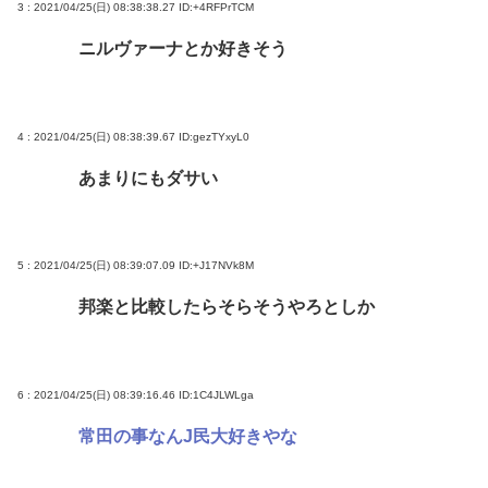
英名門大学最年少の黒人教授が辞任 論文盗作疑惑に
3 : 2021/04/25(日) 08:38:38.27
ID:+4RFPrTCM
は必殺「人種差別ガー」で反撃
ニルヴァーナとか好きそう
弁護士「オタクの献血は『女性の体内に自分の体液
を入れる』のが目的。場合によっては不同意性交罪
に当たる」
4 : 2021/04/25(日) 08:38:39.67
ID:gezTYxyL0
堀大輔さん、寝る間も惜しんでレスバ祭りwww
あまりにもダサい
Powered by livedoor 相互RSS
5 : 2021/04/25(日) 08:39:07.09
ID:+J17NVk8M
邦楽と比較したらそらそうやろとしか
6 : 2021/04/25(日) 08:39:16.46
ID:1C4JLWLga
常田の事なんJ民大好きやな