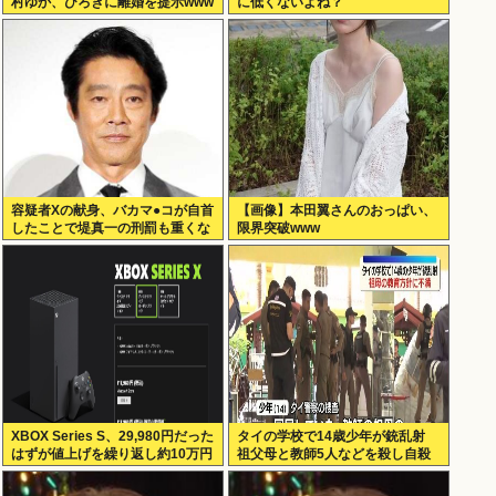
村ゆか、ひろきに離婚を提示www
に低くないよね？
容疑者Xの献身、バカマ●コが自首
【画像】本田翼さんのおっぱい、
したことで堤真一の刑罰も重くな
限界突破www
るwww
XBOX Series S、29,980円だった
タイの学校で14歳少年が銃乱射
はずが値上げを繰り返し約10万円
祖父母と教師5人などを殺し自殺
弱