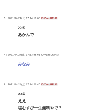
誰でもできる仕事してるやつって死にたくならん
の？
なして君ら「テスラ」買わないの？モデル3なら300
5 : 2021/04/24(土) 17:14:10.63
ID:ZscpRFUI0
万程度で買える.コスパ最強車がここにあるのに
>>3
あかんで
Powered by livedoor 相互RSS
4 : 2021/04/24(土) 17:13:58.61
ID:VLpeDrwRM
みなみ
8 : 2021/04/24(土) 17:14:26.45
ID:ZscpRFUI0
>>4
ええ…
塩むすび一生無料やで？