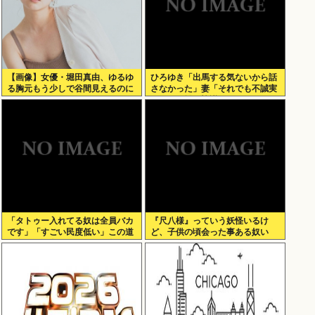
【画像】女優・堀田真由、ゆるゆ
ひろゆき「出馬する気ないから話
る胸元もう少しで谷間見えるのに
さなかった」妻「それでも不誠実
だろ」→離婚協議へwww
「タトゥー入れてる奴は全員バカ
『尺八様』っていう妖怪いるけ
です」「すごい民度低い」この道
ど、子供の頃会った事ある奴い
23年の彫り師YouTuberの動画が
る？？
話題