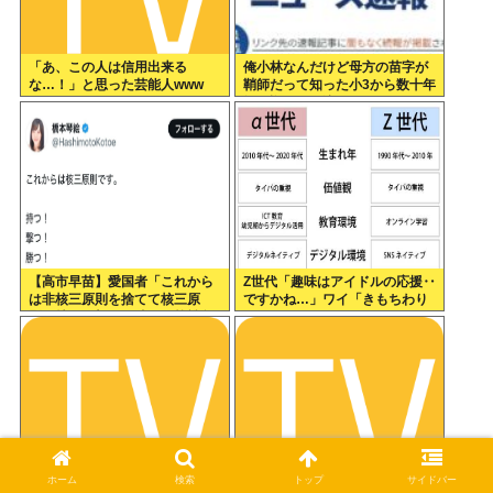
「あ、この人は信用出来る
俺小林なんだけど母方の苗字が
な…！」と思った芸能人www
鞘師だって知った小3から数十年
毎日悔しくて泣いてる
【高市早苗】愛国者「これから
Z世代「趣味はアイドルの応援‥
は非核三原則を捨てて核三原
ですかね…」ワイ「きもちわり
則。持つ！撃つ！勝つ！核戦争
ーwww」
には慣れている、試してみる
か？」
ホーム
検索
トップ
サイドバー