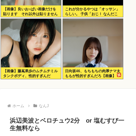
【画像】良いお○ぱい画像だけを
これが分かるやつは「オッサン」
貼ります それ以外は貼りません
らしい。 子供「おじ！ なんだこ
れは！」
【画像】藤嶌果歩のムチムチミル
日向坂46、もちもちの肉厚ナマ太
タンクボディ、性的すぎんだ
ももが性的すぎんだろ【画像】
ろ・・・
ホーム
なんJ
浜辺美波とベロチュウ2分 or 塩むすび一
生無料なら