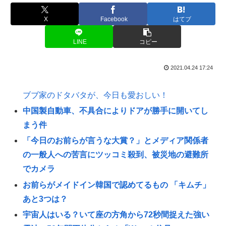
X
Facebook
はてブ
LINE
コピー
2021.04.24 17:24
ブブ家のドタバタが、今日も愛おしい！
中国製自動車、不具合によりドアが勝手に開いてし
まう件
「今日のお前らが言うな大賞？」とメディア関係者
の一般人への苦言にツッコミ殺到、被災地の避難所
でカメラ
お前らがメイドイン韓国で認めてるもの 「キムチ」
あと3つは？
宇宙人はいる？いて座の方角から72秒間捉えた強い