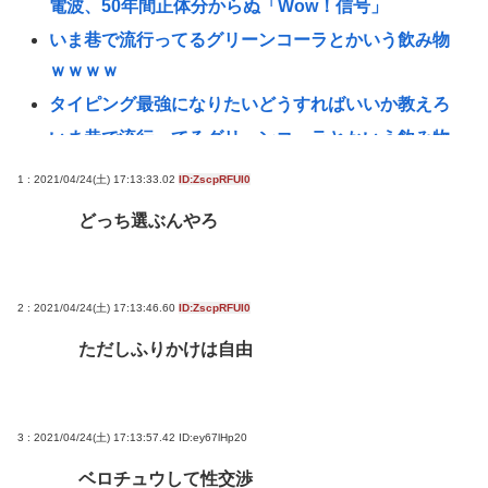
電波、50年間正体分からぬ「Wow！信号」
いま巷で流行ってるグリーンコーラとかいう飲み物
ｗｗｗｗ
タイピング最強になりたいどうすればいいか教えろ
いま巷で流行ってるグリーンコーラとかいう飲み物
www
1 : 2021/04/24(土) 17:13:33.02
ID:ZscpRFUI0
お前らが知っているちょっとした雑学
どっち選ぶんやろ
誰かワンウェイネジってやつの外し方教えて
【画像】移民についての日本人の本音、だいたいこ
れwww
2 : 2021/04/24(土) 17:13:46.60
ID:ZscpRFUI0
認知症の高齢者の資産260兆円が狙われている！ 「被
ただしふりかけは自由
害者の8割がだまされた認識なし」
【命題】ZZガンダムをリメイクで大ヒットさせた
い。じゃあ、何の要素を足せばいい？
3 : 2021/04/24(土) 17:13:57.42
ID:ey67lHp20
【緊急】少子化の原因、判明するwww
ベロチュウして性交渉