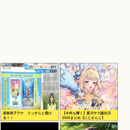
若林有子アナ うっすらと透け
【今年も輝く】星川サラ誕生日
る！！
2026まとめ【にじさんじ】