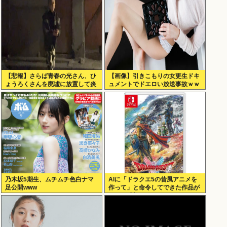
【悲報】さらば青春の光さん、ひ
【画像】引きこもりの女更生ドキ
ょうろくさんを廃墟に放置して炎
ュメントでドエロい放送事故ｗｗ
上www
ｗ
乃木坂5期生、ムチムチ色白ナマ
AIに「ドラクエ5の昔風アニメを
足公開www
作って」と命令してできた作品が
これ、感想よろ