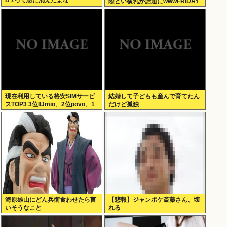
B’zって急に消えたよな
際どい横乳が話題にwwwFRIDAY
の水着グラビアオフショットにフ
ァン大興奮！！
現在利用している格安SIMサービ
結婚して子どもも産んで育てたん
スTOP3 3位IIJmio、2位povo、1
だけど孤独
位ahamo
海原雄山にどん兵衛食わせたら言
【悲報】ジャンポケ斎藤さん、壊
いそうなこと
れる