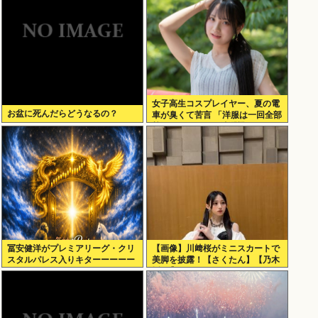
女子高生コスプレイヤー、夏の電
お盆に死んだらどうなるの？
車が臭くて苦言 「洋服は一回全部
熱湯につけよう！洗濯機はキッチ
ンハイター薄めた水で一回まわそ
う！」
冨安健洋がプレミアリーグ・クリ
【画像】川﨑桜がミニスカートで
スタルパレス入りキターーーーー
美脚を披露！【さくたん】【乃木
ー！
坂46】