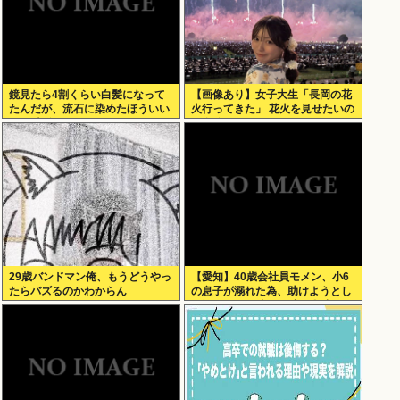
鏡見たら4割くらい白髪になって
【画像あり】女子大生「長岡の花
たんだが、流石に染めたほういい
火行ってきた」 花火を見せたいの
の ？半分おじいちゃんでドン引き
か自分を見せたいのかどっちだ
したわ
よ！
29歳バンドマン俺、もうどうやっ
【愛知】40歳会社員モメン、小6
たらバズるのかわからん
の息子が溺れた為、助けようとし
て溺れる なお息子は妻が救出