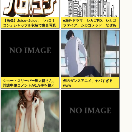
【画像】Juice=Juice、「ハロ！
■海外ドラマ シカゴPD、シカゴ
コン」シャッフル衣装で集合写真
ファイア、シカゴメッド なぜあ
の人は、あそこまで背負うのか
ショートスリーパー堀大輔さん、
例のダンスアニメ、ヤバすぎる
誹謗中傷コメントが1万件を越え
www
て号泣してしまう