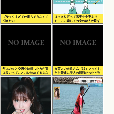
ブサイクすぎて仕事もできなくて
はっきり言って高卒や中卒より
消えたい
も、いい歳して独身のほうが恥ず
かしいよな
年上の女と交際や結婚した方が実
女芸人の吉住さん（36）メイクし
は良いってことバレ始めてるよな
たら普通に美人の部類だったと判
明www