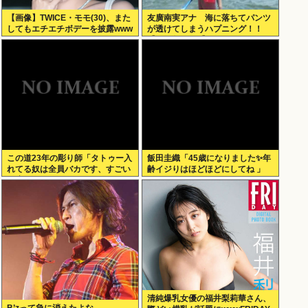
【画像】TWICE・モモ(30)、また
友廣南実アナ 海に落ちてパンツ
してもエチエチボデーを披露www
が透けてしまうハプニング！！
【GIF動画あり】
この道23年の彫り師「タトゥー入
飯田圭織「45歳になりました✨年
れてる奴は全員バカです、すごい
齢イジりはほどほどにしてね 」
民度低い」
清純爆乳女優の福井梨莉華さん、