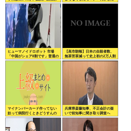
は全員悪か
いの？
ヒューマノイドロボット 市場
【高市朗報】日本の自殺者数、
「中国がシェア8割です」普通の
無茶苦茶減って史上初の2万人割
日本人怒りのフェイクニュース
れ。無茶苦茶生きやすい国にな
認定へ…
ってる件www
マイナンバーカード作ってない
兵庫県斎藤知事、不正会計の疑
奴って病院行くときどうすんの
いで前知事に聞き取り調査へ