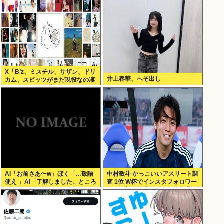
X「B’z、ミスチル、サザン、ドリ
井上春華、へそ出し
カム、スピッツがまだ現役なの凄
いよな。今の歌手が30年後にやれ
てるだろうか？」
AI「お前さあ〜w」ぼく「…敬語
中村敬斗 かっこいいアスリート調
使え 」AI「了解しました。ところ
査 1位 W杯でインスタフォロワー
でお前はどう思いますか？」 これ
127万増 人気爆発 …2位 高橋藍 3
位 大谷翔平