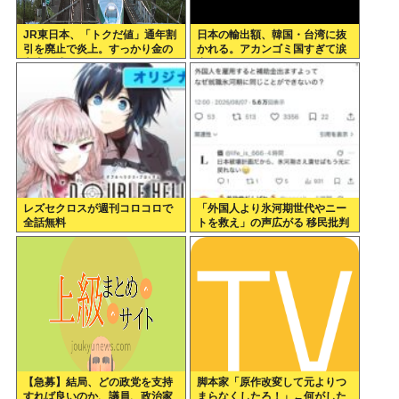
JR東日本、「トクだ値」通年割
日本の輸出額、韓国・台湾に抜
引を廃止で炎上。すっかり金の
かれる。アカンゴミ国すぎて涙
亡者と成り下がったな
出てきた…
レズセクロスが週刊コロコロで
「外国人より氷河期世代やニー
全話無料
トを救え」の声広がる 移民批判
してる層ってもしかして…
【急募】結局、どの政党を支持
脚本家「原作改変して元よりつ
すれば良いのか、議員、政治家
まらなくしたろ！」←何がした