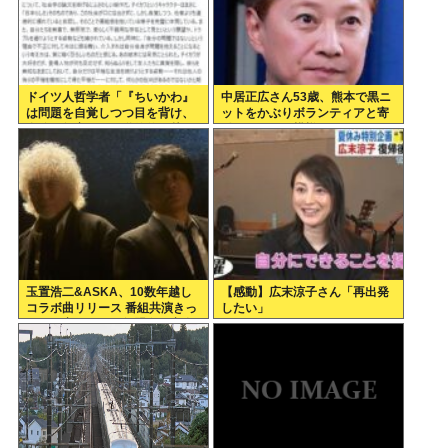
ドイツ人哲学者「『ちいかわ』
中居正広さん53歳、熊本で黒ニ
は問題を自覚しつつ目を背け、
ットをかぶりボランティアと寄
自分は無害という道徳的優越
付をしている模様
感、堕落する国家日本そのもの
だ」
玉置浩二&ASKA、10数年越し
【感動】広末涼子さん「再出発
コラボ曲リリース 番組共演きっ
したい」
かけで実現…同い年盟友の完全
合作