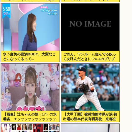
になって本当に絶望。死んだ方が
良かったと思った」
水卜麻美の豊満BODY、大変なこ
ごめん、ワンルーム住んでる奴っ
とになってるって...
て女呼んだときにウ●コのブリブ
リ音どうしてんの？？
【画像】辻ちゃんの娘（17）の水
【大甲子園】被災地熊本県が涙 初
着姿、エッッッッッッッッッッッ
出場の熊本代表有明高校、京都立
ッッ！
命館に9回裏2アウトから逆転勝利