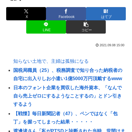
X
Facebook
はてブ
LINE
コピー
2021.09.08 15:00
知らない土地で、主婦は孤独になる
国税局職員（25）、税務調査で知り合った納税者の
自宅に出入りしお小遣い1億5000万円頂戴するwww
日本のフォント企業を買収した海外資本、「なんで
自ら売上ゼロにするようなことするの」とドン引き
するよう
【戦慄】毎日新聞記者（47）、ペンではなく「包
丁」を握ってしまった結果・・・・・
渡邊渚さん「私がPTSDと診断された当時、世間はま