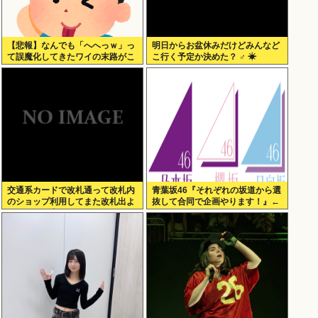
【悲報】なんでも「へへっｗ」っ
明日からお盆休みだけどみんなど
て誤魔化してきたワイの末路がこ
こ行く予定か決めた？ ‍♂ ☀
ちらwww
交通系カードで改札通って改札内
青葉坂46『それぞれの坂道から選
のショップ利用してまた改札出よ
抜して合同で企画やります！』←
うとしたら出られなくてワロタ
これが最悪だよな