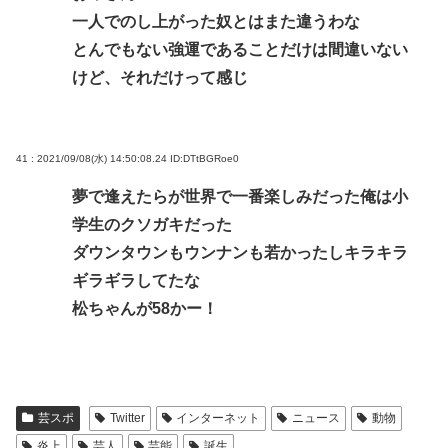
一人でのし上がった奴とはまた違うわな
とんでもない強運であることだけは間違いない
けど、それだけって感じ
41 : 2021/09/08(水) 14:50:08.24
ID:DTtBGRoe0
夢で逢えたらが世界で一番楽しみだった俺は小
学生のクソガキだった
ダウンタウンもウンナンも若かったしキラキラ
ギラギラしてたな
松ちゃんが58かー！
芸スポ
Twitter
インターネット
ニュース
動物
炎上
芸人
芸能
誕生