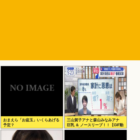
おまえら「お盆玉」いくらあげる
三山賀子アナと森山みなみアナ
予定？
巨乳 ＆ ノースリーブ！！【GIF動
画あり】