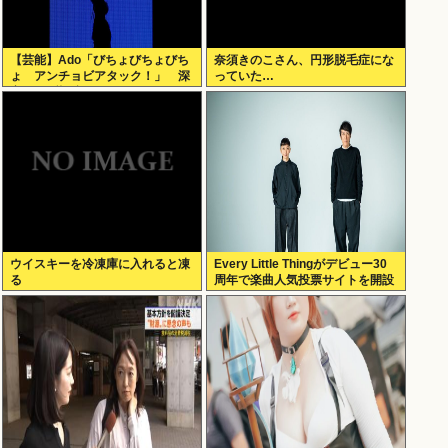
【芸能】Ado「びちょびちょびち
奈須きのこさん、円形脱毛症にな
ょ アンチョビアタック！」 深
っていた…
夜のナゾ投稿...
ウイスキーを冷凍庫に入れると凍
Every Little Thingがデビュー30
る
周年で楽曲人気投票サイトを開設
俺はもちろんFace the Changeに
入れてきたぞ