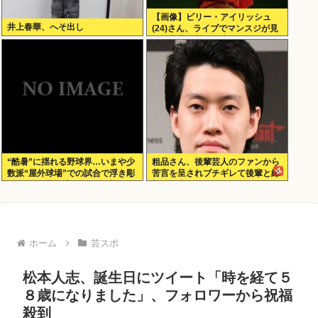
【画像】ビリー・アイリッシュ
井上春華、へそ出し
(24)さん、ライブでマンスジが見
える衣装を着て炎上
“酷暑”に揺れる野球界…いまや少
粗品さん、後輩芸人のファンから
数派“屋外球場”での試合で浮き彫
苦言を呈されブチギレて後輩と縁
りになる“本拠地がドーム球場”チ
切り報告www
ームのデメリット
ホーム
芸スポ
松本人志、誕生日にツイート「時を経て５
８歳になりました」、フォロワーから祝福
殺到