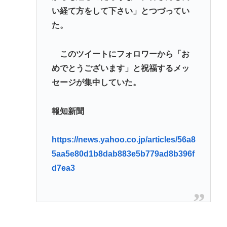
い経て方をして下さい」とつづってい
ないwww
た。
『ヤニねこ』新海誠、水島努、綾辻行人らクリエイ
ターが絶賛 過激描写はBPOでも議論に
このツイートにフォロワーから「お
避難所地獄と化す「ずっと同じ食べ物&断水でトイレ
めでとうございます」と祝福するメッ
流せず悪臭&床に直接就寝&コロナ感染」
セージが集中していた。
高橋名人が左手のバネを取るため手術を決意
報知新聞
Powered by livedoor 相互RSS
https://news.yahoo.co.jp/articles/56a8
5aa5e80d1b8dab883e5b779ad8b396f
d7ea3