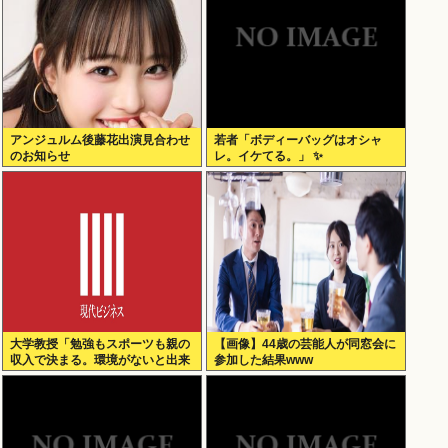
アンジュルム後藤花出演見合わせ
若者「ボディーバッグはオシャ
のお知らせ
レ。イケてる。」 ✨
大学教授「勉強もスポーツも親の
【画像】44歳の芸能人が同窓会に
収入で決まる。環境がないと出来
参加した結果www
るわけがない」