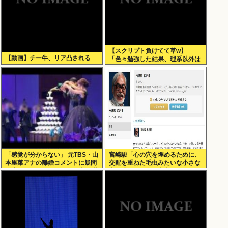
【スクリプト負けてて草w】
【動画】チー牛、リア凸される
「色々勉強した結果、理系以外は
エラー品だと気付いた【ガチ】」
について、もっと具体的に話そう
か
「感覚が分からない」 元TBS・山
宮崎駿「心の穴を埋めるために、
本里菜アナの離婚コメントに疑問
交配を重ねた毛虫みたいな小さな
の声… シャンパンタワーの超豪華
犬を連れてる人、本当に醜い」←
式も結婚生活は4年半で終止符
これどう思う？