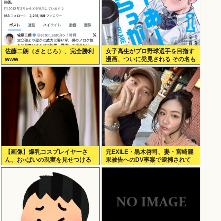
佐藤二朗（さとじろ）、完全勝利
女子高生がプロ野球選手を目指す
www
漫画、ついに発見される その名も
「ゆーあーすらっがー」
【画像】爆乳コスプレイヤーさ
元EXILE・黒木啓司、妻・宮崎麗
ん、お○ぱいの現実を見せつける
果被告へのDV事案で逮捕されて
ｗｗｗ
いた 宮崎は全身打撲、頭部裂傷
及び打撲の怪我