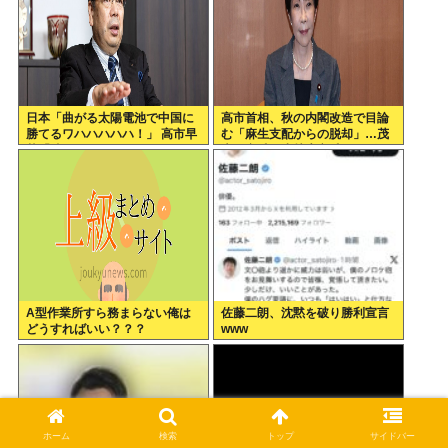
日本「曲がる太陽電池で中国に
高市首相、秋の内閣改造で目論
勝てるワハハハハハ！」 高市早
む「麻生支配からの脱却」…茂
苗「勝てる！ ガハハハハハ
木敏充氏も小林鷹之氏もクビ
ハ！」
A型作業所すら務まらない俺は
佐藤二朗、沈黙を破り勝利宣言
どうすればいい？？？
www
ホーム
検索
トップ
サイドバー