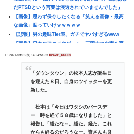
だPTSDという言葉は浸透されていませんでした」
【画像】思わず保存したくなる「笑える画像・最高
な画像」貼っていけｗｗｗｗｗ
【悲報】男の趣味Tier表、ガチでヤバすぎるwww
【画像】日本のアニメやゲーム、三国志の史実を歪
めて歴史を破壊してしまう
1 : 2021/09/08(水) 14:24:56.36
ID:CAP_USER9
【悲報】ショートスリーパーさん「寝たほうがいい
のでは？」にブチギレ
「ダウンタウン」の松本人志が誕生日
東浩紀さん、右からも左からも叩かれる「ポジショ
を迎えた８日、自身のツイッターを更
ントークをしないからこそ信頼できる」と擁護され
新した。
るwww
【困惑】コーラって本当に体に悪い
松本は「今日はワタシのバースデ
の？・・・・・・・・・
ー 時を経て５８歳になりました」と
【画像】自分の足を撮影してみた
報告し「経たな～。経た。経た。これ
からも経るのだろうなー。皆さんも良
イチローの晩年(2011-2019)の成績、流石に擁護でき