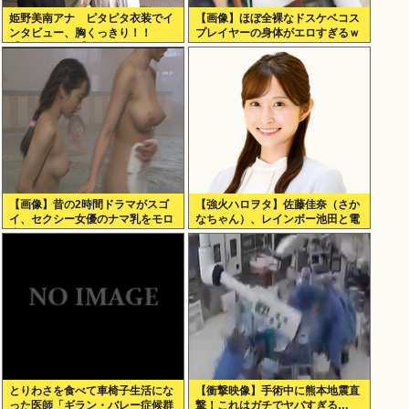
姫野美南アナ ピタピタ衣装でイ
【画像】ほぼ全裸なドスケベコス
ンタビュー、胸くっきり！！
プレイヤーの身体がエロすぎるｗ
【GIF動画あり】
ｗｗ
【画像】昔の2時間ドラマがスゴ
【強火ハロヲタ】佐藤佳奈（さか
イ、セクシー女優のナマ乳をモロ
なちゃん）、レインボー池田と電
流し
撃結婚！
とりわさを食べて車椅子生活にな
【衝撃映像】手術中に熊本地震直
った医師「ギラン・バレー症候群
撃！これはガチでヤバすぎる…