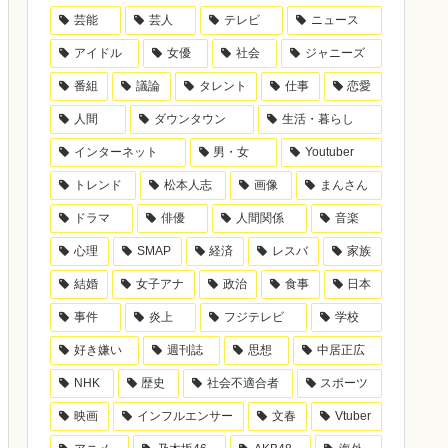
芸能
芸人
テレビ
ニュース
アイドル
女優
社会
ジャニーズ
番組
議論
タレント
仕事
恋愛
人間
ダウンタウン
生活・暮らし
インターネット
男・女
Youtuber
トレンド
松本人志
画像
まんさん
ドラマ
俳優
人間関係
音楽
心理
SMAP
経済
レスバ
家族
結婚
女子アナ
政治
食事
日本
事件
炎上
フジテレビ
学校
好き嫌い
週刊誌
思想
中居正広
NHK
歴史
社会不適合者
スポーツ
映画
インフルエンサー
文春
Vtuber