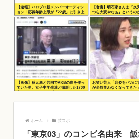
【速報】ハロプロ新メンバーオーディシ
【老害】明石家さんま「炎
ョン！応募年齢上限が『22歳』に引き上
つら大変やなぁ』というの
げられる
良さ。ナイターが当たり前
い」
【画像】秋元康と共同でAKBの曲を作っ
お笑い芸人「容姿をバカに
ていた男、女子中学生達と撮影した1700
が全然笑わなくなってきた
点のAVをネットで販売していたwww
ホーム
芸スポ
「東京03」のコンビ名由来 