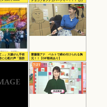
チョコフォンデュパーティー！！！【乃
木坂46】
て…」大腸がん手術
齋藤陽アナ ベルトで締め付けられる胸
姿に心配の声「脂肪
元！！【GIF動画あり】
理せずに」