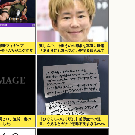
最新フィギュア
楽しんご、神田うのの印象を率直に吐露
ガチで作り込みがエグすぎ
「あまりにも素っ気ない態度を取られて
寂しい」
長ヒロ、逮捕、妻の
【ひぐらしのなく頃に】前原圭一の遺
にした。
書、今見るとガチで意味不明すぎるwww