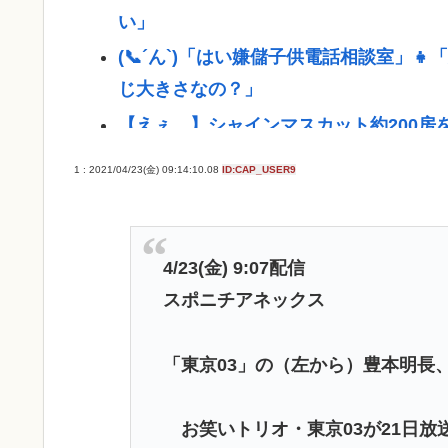
い」
(📞´ん`)「はい嫌儲子供電話相談室」
じ大きさなの？」
【えぇ…】シャインマスカット約200房
【画像】最近の水着JK、レベルが高すぎ
1 : 2021/04/23(金) 09:14:10.08
ID:CAP_USER9
ガチで死にたい時ってどうしたらいいの
新しいキーボード買いたいんだけど、今
長崎の語り部のお爺ちゃん(84)、学生
4/23(金) 9:07配信
スポニチアネックス
【ﾌｧﾝｻﾏﾘｨ】台湾、長崎式典の参加
し、日本に友好的な台湾をおとしめた」
「東京03」の（左から）豊本明長
【悲報】無職35歳、JCに「パパ活」斡
「世界唯一の被爆国は北朝鮮」と主張し
お笑いトリオ・東京03が21日放
結婚式やると近所の花屋が潰れない理由