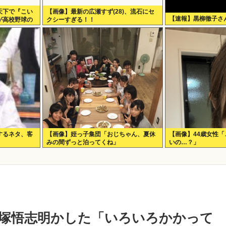
天下で『こい
【画像】最新の広瀬すず(28)、流石にセ
【速報】黒柳徹子さん
が高校野球の
クシーすぎる！！
だとつまらな
するネタ、客
【画像】姪っ子集団「おじちゃん、夏休
【画像】44歳女性
」
みの間ずっと泊ってくね」
いの…？」
飯塚悟志明かした「いろいろかかって