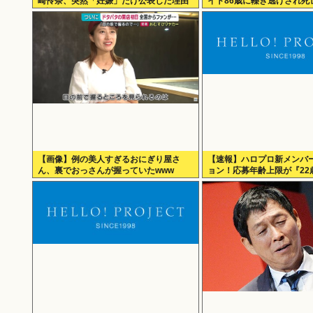
崎怜奈、突然「妊娠」だけ公表した理由
イト86歳に轢き逃げされ死
を語る
【画像】例の美人すぎるおにぎり屋さ
【速報】ハロプロ新メンバ
ん、裏でおっさんが握っていたwww
ョン！応募年齢上限が『22
げられる