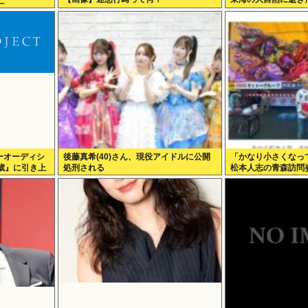
亡
ーオーディシ
後藤真希(40)さん、現役アイドルに公開
「かなり小さくなっ
歳』に引き上
処刑される
松本人志の青森訪問
のない感じが」「無