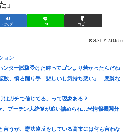
た」
はてブ
LINE
コピー
2021.04.23 09:55
ション
めてハンター試験受けた時ってゴンより若かったんだね
拡散、憤る踊り手「悲しいし気持ち悪い」…悪質な
けはガチで信じてる」って現象ある？
撃か、プーチン大統領が追い詰められ…米情報機関分
と言うが、憲法違反をしている高市には何も言わな