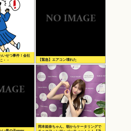
わいせつ事件！会社
【緊急】エアコン壊れた
に・・
岡本姫奈ちゃん、朝からケータリングで
たい男の子www