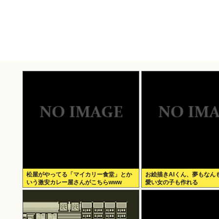
松屋がやってる「マイカリー食堂」とか
お絵描きAIくん、夢もなん
いう激安カレー屋さんがこちらwww
愛い女の子も作れる