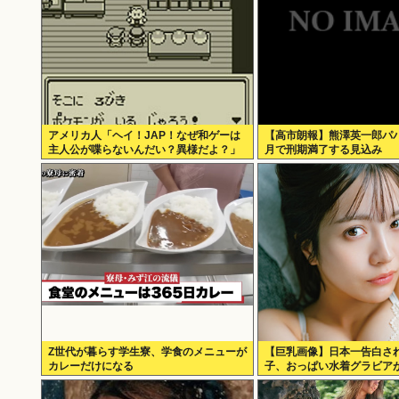
アメリカ人「ヘイ！JAP！なぜ和ゲーは
【高市朗報】熊澤英一郎パ
主人公が喋らないんだい？異様だよ？」
月で刑期満了する見込み
Z世代が暮らす学生寮、学食のメニューが
【巨乳画像】日本一告白さ
カレーだけになる
子、おっぱい水着グラビア
るwww