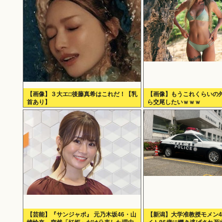
【画像】３大エ□後藤真希はこれだ！【乳
【画像】もうこれくらいの
首あり】
ら交尾したいｗｗｗ
【芸能】『サンジャポ』 元乃木坂46・山
【新潟】大学准教授モメン4