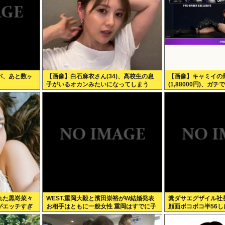
パ、あと数ヶ
【画像】白石麻衣さん(34)、高校生の息
【画像】キャミイの
子がいるオカンみたいになってしまう
(1,88000円)、
る
れた黒嵜菜々
WEST.重岡大毅と濱田崇裕がW結婚発表
糞ダサエグザイル社
がエッチすぎ
お相手はともに一般女性 重岡はすでに子
顔面ボコボコ半56し
供も「尊い」