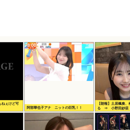
もねぇけど可
【朗報】土居楓奏、
阿部華也子アナ ニットの巨乳！！
る ⇒ 小野田紗栞
た」