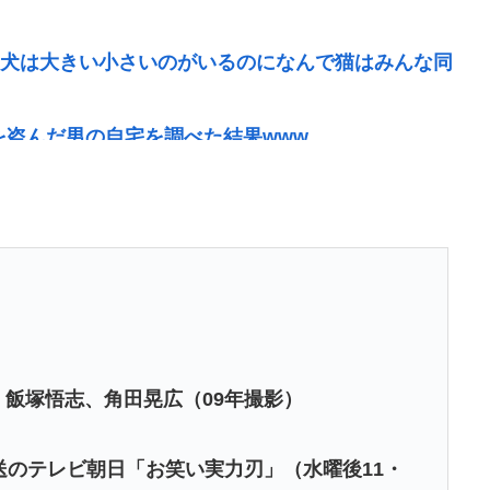
👧「犬は大きい小さいのがいるのになんで猫はみんな同
を盗んだ男の自宅を調べた結果www
るwww
？
のキーボード壊れなくて買う理由が見つからない
に『日本も核武装が必要』と言われびっくり
者格下げ 席が「外交団エリア外」と抗議「中国に追従
…日本と台湾にミサイル向ける国家に配慮か
、飯塚悟志、角田晃広（09年撮影）
旋し売春させ逮捕
、チラシを配布する輩が発生
送のテレビ朝日「お笑い実力刃」（水曜後11・
がわかる「こんなに金取るのかよ！？」って驚くぞ