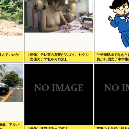
外人でいいか
【画像】テレ東の深夜がスゴイ、セクシ
甲子園球場で起きた
ー女優のナマ乳をモロ流し
員が15歳女子中学生
9歳、アルバ
【画像】迷惑行為って何？
東海の大自然に逝き