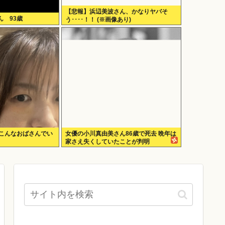
【悲報】浜辺美波さん、かなりヤバそ
 93歳
う････！！ (※画像あり)
「こんなおばさんでい
女優の小川真由美さん86歳で死去 晩年は
家さえ失くしていたことが判明