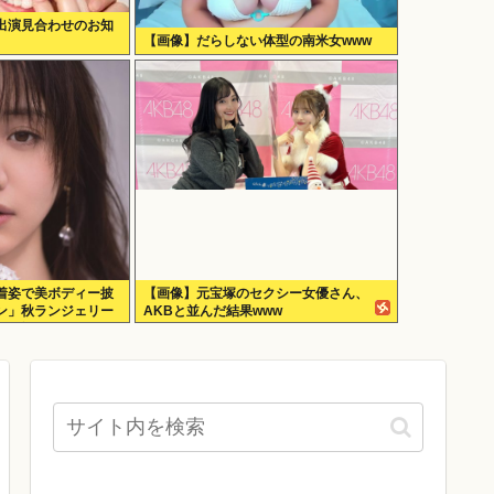
出演見合わせのお知
【画像】だらしない体型の南米女www
着姿で美ボディー披
【画像】元宝塚のセクシー女優さん、
ン」秋ランジェリー
AKBと並んだ結果www
姿も公開！