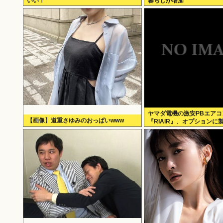
いい！
暮らしが増加
ヤマダ電機の激安PBエアコ
【画像】道重さゆみのおっぱいwww
『RIAIR』、オプションに
いてた模様www