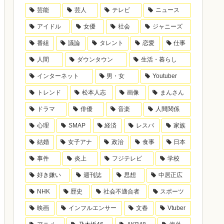
芸能
芸人
テレビ
ニュース
アイドル
女優
社会
ジャニーズ
番組
議論
タレント
恋愛
仕事
人間
ダウンタウン
生活・暮らし
インターネット
男・女
Youtuber
トレンド
松本人志
画像
まんさん
ドラマ
俳優
音楽
人間関係
心理
SMAP
経済
レスバ
家族
結婚
女子アナ
政治
食事
日本
事件
炎上
フジテレビ
学校
好き嫌い
週刊誌
思想
中居正広
NHK
歴史
社会不適合者
スポーツ
映画
インフルエンサー
文春
Vtuber