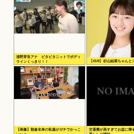
浦野芽良アナ ピタピタニットでボディ
【ﾒﾛﾒﾛ】杉山結菜ちゃんと
ラインくっきり！！
【画像】朝倉未来の私服がガチでかっこ
交通費が高すぎてお盆に帰