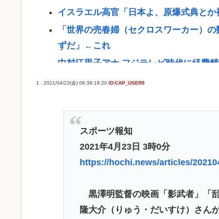
イスラエル高官「日本よ、原爆式典とか
「世界の売春婦（セクロスワーカー）の
ずだ」←これ
中村江里子アナ フジテレビ時代に経費
ジャンポケ斉藤の弁護士「ロケバスには
1 : 2021/04/23(金) 06:38:19.20
ID:CAP_USER9
でしょ」
【過去最高額】夏のボーナス、平均104万2
【悲報】プーチン「あえて申し上げます
スポーツ報知
2021年4月23日 3時0分
【悲報】海外転出した外国人への児童手
https://hochi.news/articles/202
額は把握していない」
【急募】敵「きのこ派？たけのこ派？」
黒澤明監督の映画「影武者」「乱
X「アスペの検査した結果www」
隆大介（りゅう・だいすけ）さん
【高市】愛国者「正式に選ばれた総理大