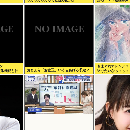
ッカッカッカって壁登る能力」
語る「エロ動画をみ
る」
ン
きまぐれオレンジロ
おまえら「お盆玉」いくらあげる予定？
製氷機能も付
送りたいなっっっっ