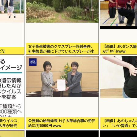
女子高生被害のクマスプレー誤射事件。
【画像】JKダンス
だな
引率教員が腰に下げていたスプレーが木
がﾃﾞｶﾊﾟｲwww
枝に引っ掛かり噴射された事が判明
が「新ウイルス」
公務員の給与爆裂上げ 大卒総合職の初任
【画像】あのちゃん
大学が研究
給31万6000円 www
い」「いや普通」で