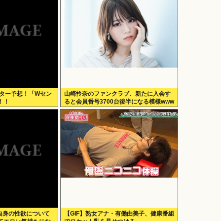
センター予想！「Wセン
山崎怜奈のファンクラブ、新たに入会す
！！
ると会員番号3700台後半になる模様www
、自身の性欲について
【GIF】熟女アナ・有働由美子、健康番組