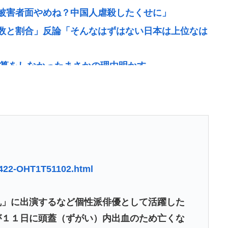
被害者面やめね？中国人虐殺したくせに」
数と割合」反論「そんなはずはない日本は上位なは
精算をしなかったまさかの理由明かす
運転手いた。常識的に考えてフェラさせるわけない
537円 初の100万円超
。 助けてください。」
当“過誤払い” こども家庭庁「不正受給の件数・総
10422-OHT1T51102.html
←こいつを少しだけイラつかせる回答
」に出演するなど個性派俳優として活躍した
が１１日に頭蓋（ずがい）内出血のため亡くな
臣に背く事は国体に背く事に等しい。誰が主人かハ