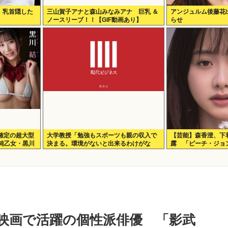
、乳首隠した
三山賀子アナと森山みなみアナ 巨乳 ＆
アンジュルム後藤花
ノースリーブ！！【GIF動画あり】
らせ
確定の超大型
大学教授「勉強もスポーツも親の収入で
【芸能】森香澄、下
純乙女・黒川
決まる。環境がないと出来るわけがな
露 「ピーチ・ジョ
ファンから絶
い」
着こなし Tバック
の動画＆画像
映画で活躍の個性派俳優 「影武