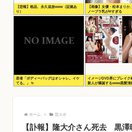
【悲報】粗品、永久追放www（証拠あ
【画像】女優・松本まりか
り）
ノーブラ乳がHすぎる
若者「ボディーバッグはオシャレ。イケ
イメージDVD界にブレイク
てる。」 ✨
新人が爆誕するwww黒髪清
結、顔もカラダも演技もIV
賛の嵐！！処女作「初結」
まとめ！！
ホーム
芸スポ
【訃報】隆大介さん死去 黒澤