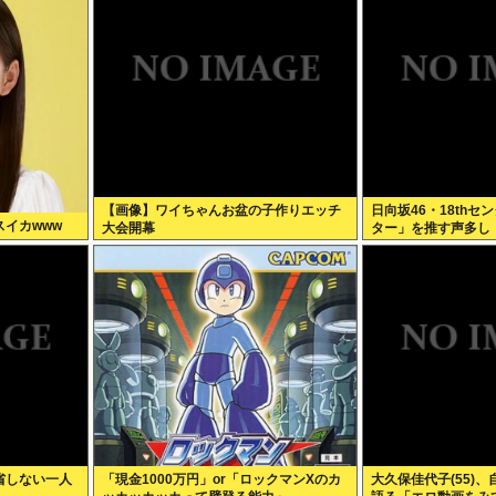
【画像】ワイちゃんお盆の子作りエッチ
日向坂46・18th
スイカwww
大会開幕
ター」を推す声多し
省しない一人
「現金1000万円」or「ロックマンXのカ
大久保佳代子(55)