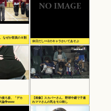
部、なぜか部員の８割
休日だし>>2のキャラかいてあそぶ
の後ろ姿、「デカ
【画像】スカパーさん、野球中継で子連
大論争www
れママさんの乳をモロ映し