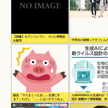
【画像】セブンイレブン、ついに神商品
中学生の射精ってすごいん
を販売
談志 「ヤりまくった女……女房にす
⚠WARNING!!⚠生成AI
る？」たけし 「……しないだろうねぇ、
設計 細菌内で増殖確認、米
やっぱ」