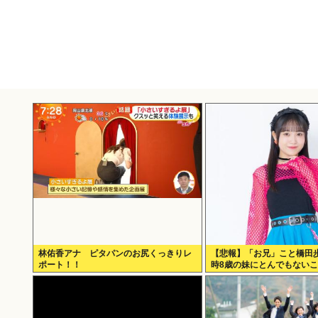
林佑香アナ ピタパンのお尻くっきりレ
【悲報】「お兄」こと橋田
ポート！！
時8歳の妹にとんでもない