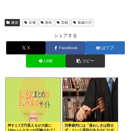
嫌儲
女優
漫画
芸能
鬼滅の刃
シェアする
X
Facebook
はてブ
LINE
コピー
押すと1万円貰えるが大阪に
刑事裁判には「疑わしきは罰せ
10mハムスターが召喚されてし
ず」という原則があるのになぜ