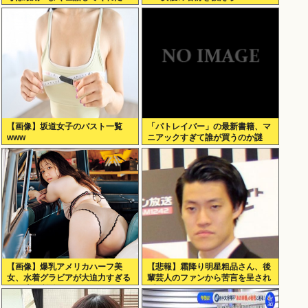
ね。ずっと嫌いだったのが残念だ
よ」と言って死んだ
【画像】坂道女子のバスト一覧
「パトレイバー」の最新書籍、マ
www
ニアックすぎて誰が買うのか謎
【画像】爆乳アメリカハーフ美
【悲報】霜降り明星粗品さん、後
女、水着グラビアが大迫力すぎる
輩芸人のファンから苦言を呈され
www美澄衿依がむっちりマシュマ
ブチギレ発狂…
ロボディを解放！！