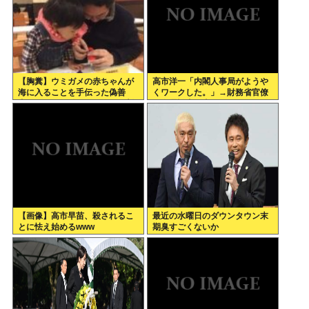
【胸糞】ウミガメの赤ちゃんが
高市洋一「内閣人事局がようや
海に入ることを手伝った偽善
くワークした。」→財務省官僚
者、最悪の行動だったことが判
の左遷記事を喜んでポスト
明
【画像】高市早苗、殺されるこ
最近の水曜日のダウンタウン末
とに怯え始めるwww
期臭すごくないか