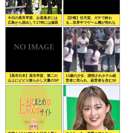
今日の高市早苗、お昼過ぎには
【訃報】任天堂、ガチで終わ
広島から脱出して17時には歯医
る…世界中でゲーム機が売れな
者に寄ってそのまま帰宅
くなってしまった模様
【高市日本】高市早苗、第二の
13歳の少女、誘拐されホテル経
山上にビビり散らかし大量のSP
営者に売られ、経営者を含む30
を従え演説台にも全面防弾ガラ
人以上から性的暴行。怒った群
スを設置
集が折檻(動画有)。ホテルはブ
ルドーザーで撤去