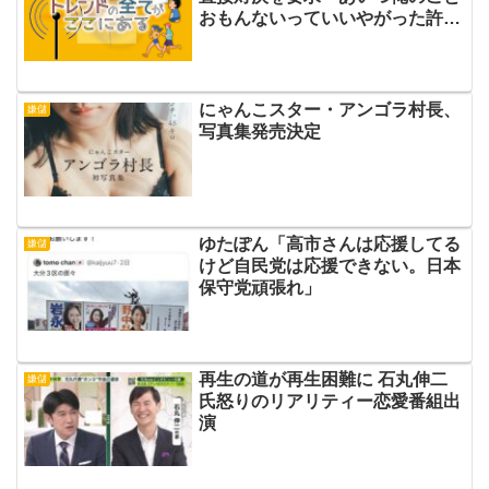
おもんないっていいやがった許せ
ない」
にゃんこスター・アンゴラ村長、
嫌儲
写真集発売決定
ゆたぽん「高市さんは応援してる
嫌儲
けど自民党は応援できない。日本
保守党頑張れ」
再生の道が再生困難に 石丸伸二
嫌儲
氏怒りのリアリティー恋愛番組出
演