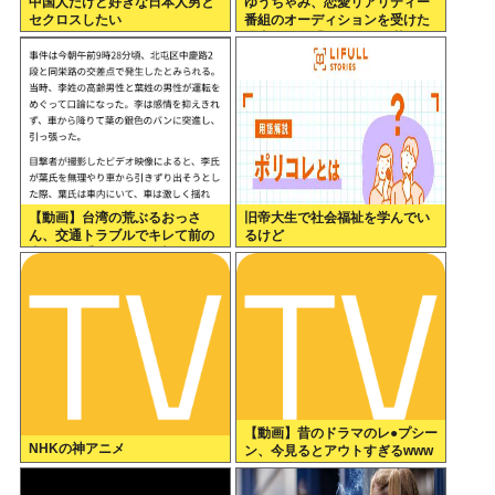
中国人だけど好きな日本人男と
ゆうちゃみ、恋愛リアリティー
セクロスしたい
番組のオーディションを受けた
過去を激白「10回くらい落ちて
るんです」
【動画】台湾の荒ぶるおっさ
旧帝大生で社会福祉を学んでい
ん、交通トラブルでキレて前の
るけど
車の運転手をナイフで斬りつけ
るも壮絶な返り討ちにあう
【動画】昔のドラマのレ●プシー
NHKの神アニメ
ン、今見るとアウトすぎるwww