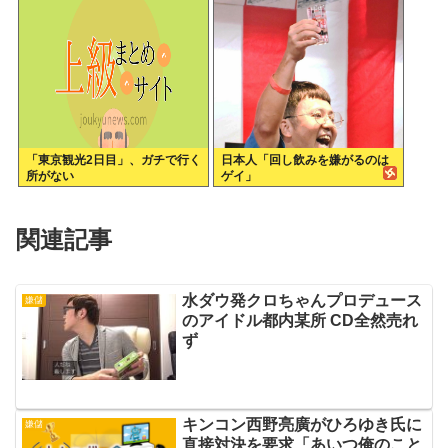
な音声が大音量で流れる 犯人は
不明
「東京観光2日目」、ガチで行く
日本人「回し飲みを嫌がるのは
所がない
ゲイ」
関連記事
水ダウ発クロちゃんプロデュース
嫌儲
のアイドル都内某所 CD全然売れ
ず
キンコン西野亮廣がひろゆき氏に
嫌儲
直接対決を要求「あいつ俺のこと