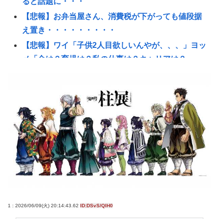
ると話題に・・・
【悲報】お弁当屋さん、消費税が下がっても値段据
え置き・・・・・・・・・
【悲報】ワイ「子供2人目欲しいんやが、、、」ヨッ
メ「金は？育児は？私の仕事は？キャリアは？」
【悲報】アニメ「ヤニねこ」BPOに通報され審議入
りへ
【高市】 糖尿病内科クリニック、待合室に『ドカ食
いダイスキ！もちづきさん』を置いてしまい炎上
【画像】チー牛さん、とんでもない恵体の白人美女
と結婚してしまうwww 【Pickup06072008】
【衝撃】きゃりーぱみゅぱみゅ 本名をさらりと告
白
「盆踊り」に「うるせぇ」と苦情がある為使える公
園が半減 取材ではうるさいと答える住民はおらず こ
1 : 2026/06/09(火) 20:14:43.62
ID:DSvS/QIH0
どおじみたいのが電話してんだろな