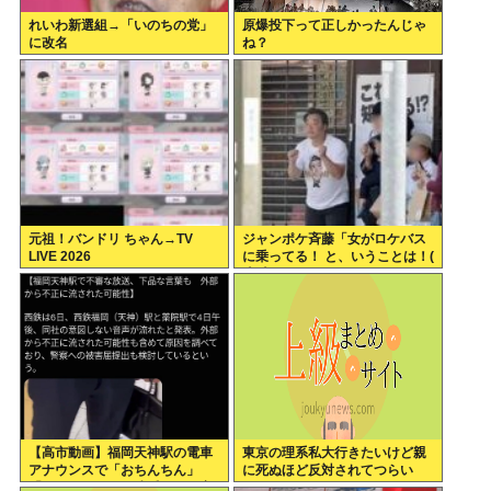
れいわ新選組→「いのちの党」
原爆投下って正しかったんじゃ
に改名
ね？
元祖！バンドリ ちゃん→TV
ジャンポケ斉藤「女がロケバス
LIVE 2026
に乗ってる！ と、いうことは！(
*ﾟ∀ﾟ)=3ムッハー」 ボロン。
【高市動画】福岡天神駅の電車
東京の理系私大行きたいけど親
アナウンスで「おちんちん」
に死ぬほど反対されてつらい
「ちんぽ」などと連呼する不審