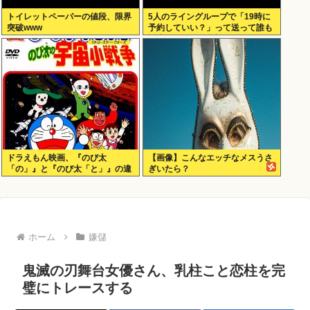
トイレットペーパーの値段、限界
5人のライングループで「19時に
突破www
予約していい？」って送って誰も
返事しないから無視でいいよね？
ドラえもん映画、『のび太
【画像】こんなエッチなメスうさ
「の」』と『のび太「と」』の違
ぎいたら？
いがわからないと話題に
ホーム
嫌儲
鬼滅の刃舞台女優さん、乳柱こと恋柱を完
璧にトレースする