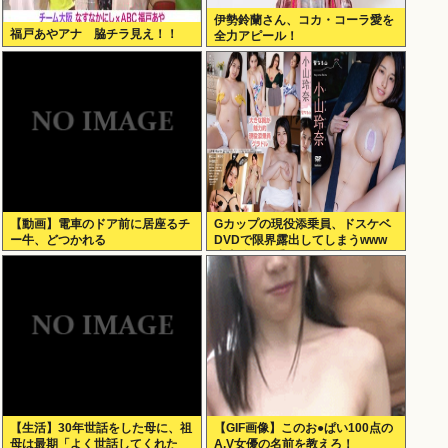
伊勢鈴蘭さん、コカ・コーラ愛を
福戸あやアナ 脇チラ見え！！
全力アピール！
【動画】電車のドア前に居座るチ
Gカップの現役添乗員、ドスケベ
ー牛、どつかれる
DVDで限界露出してしまうwww
小山玲奈、手ぶらや極小ビキニで
大放出！！新作「聖なる山」の動
画＆画像まとめ！
【生活】30年世話をした母に、祖
【GIF画像】このお●ぱい100点の
母は最期「よく世話してくれた
A.V女優の名前を教えろ！