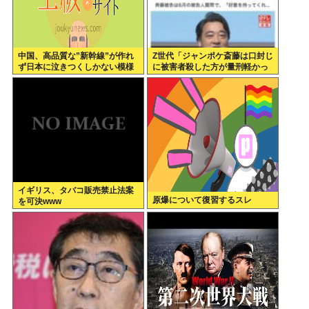
中国、高品質な”新幹線”が作れ
Z世代「ジャンポケ斎藤は口封じ
ず日本に泣きつくしかない模様
に被害者殺した方が量刑軽かっ
www
ただろ 」←1万いいね❤️
イギリス、タバコ販売禁止法案
原爆について復習するスレ
を可決www