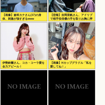
【画像】倉科カナさん(37)の身
【悲報】吉岡里帆さん、アドリブ
体、刺激が強すぎるwww
で相手役俳優の手を取りお胸に押
し当てる（画像あり）
伊勢鈴蘭さん、コカ・コーラ愛を
【画像】Hカップグラドル「私を
全力アピール！
愛してね！」