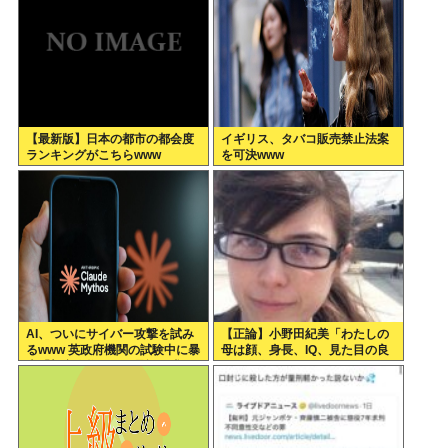
【最新版】日本の都市の都会度
イギリス、タバコ販売禁止法案
ランキングがこちらwww
を可決www
AI、ついにサイバー攻撃を試み
【正論】小野田紀美「わたしの
るwww 英政府機関の試験中に暴
母は顔、身長、IQ、見た目の良
走「架空人物になり承認要求」
さで白人に股を開いた。ジャッ
プオスを選ばなくてわたしの幸
せがある」