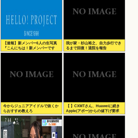
【速報】新メンバー6人の生写真
我が家・杉山裕之、自力歩行でき
『こんにちは！新メンバーです
るまで回復！退院を報告
☆』
今からジュニアアイドルで抜くか
【 】CXMTさん、Huaweiに続き
らおすすめ教えろ
Apple(アポー)からの値下げ要求
も拒否！！！半導体バボー継続
へ！！！