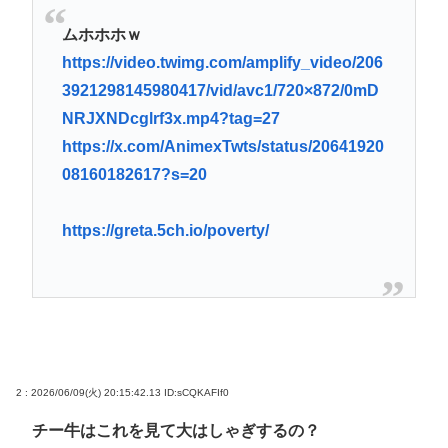
ビニコンの店員がいらっしゃいませー！言わないか
ムホホホｗ
ら本社にクレームいれてやりましたよ！www
https://video.twimg.com/amplify_video/206
ここ数年「どっちもどっち」とか「まだわからない
3921298145980417/vid/avc1/720×872/0mD
から叩くな」とかゆうチキン野郎が増えたけどどっ
NRJXNDcglrf3x.mp4?tag=27
から来たの？(´・ω・`)
https://x.com/AnimexTwts/status/20641920
08160182617?s=20
【動画】手術中に熊本地震直撃やばすぎwww
https://greta.5ch.io/poverty/
Powered by livedoor 相互RSS
2 : 2026/06/09(火) 20:15:42.13
ID:sCQKAFIf0
チー牛はこれを見て大はしゃぎするの？