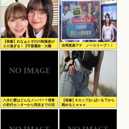
【画像】れなぁとぞのの制服姿が
吉岡恵麻アナ ノースリーブ！！
エロ過ぎる！【守屋麗奈・大園
玲】【櫻坂46】
八木仁愛はどんなメンバー？僕青
【画像】Kカップお○ぱいを下から
の初代センターから現在までの活
眺めるとｗｗｗ
動を紹介