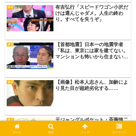
有吉弘行「スピードワゴン小沢だ
嫌儲
けは選んじゃダメ。人生の終わ
り。すべてを失うぞ」
【首都地震】日本一の地震学者
嫌儲
「私は、東京には家を建てない。
マンションも怖いから住まない」
番組お通夜ムード
【画像】松本人志さん、加齢によ
嫌儲
り見た目が超絶劣化する……
元ジャングルポケット・斉藤慎二
嫌儲
被告のバウムクーヘン、転売され
る《転売商品は買わないで》注意
ホーム
検索
トップ
サイドバー