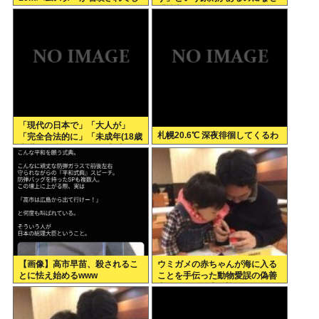
まうボタン
「性交の同意がなかった」とい
う確かめようが無いもので有罪
になるの？
「現代の日本で」「大人が」
札幌20.6℃ 深夜徘徊してくるわ
「完全合法的に」「未成年(18歳
未満)」と性行為をする方法って
あるの？
【画像】高市早苗、殺されるこ
ウミガメの赤ちゃんが海に入る
とに怯え始めるwww
ことを手伝った動物愛誤の偽善
者、最悪の結末を迎える