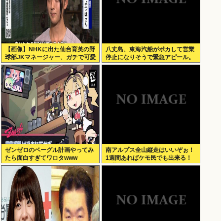
【画像】NHKに出た仙台育英の野
八丈島、東海汽船がポカして営業
球部JKマネージャー、ガチで可愛
停止になりそうで緊急アピール。
いぞ
生活物資が届かなくなるかも。ア
シタバ以外に食うものがねえ
ゼンゼロのベーグル計画やってみ
南アルプス全山縦走はいいぞぉ！
たら面白すぎてワロタwww
1週間あればケモ民でも出来る！
お盆休みにやってみなイカ？