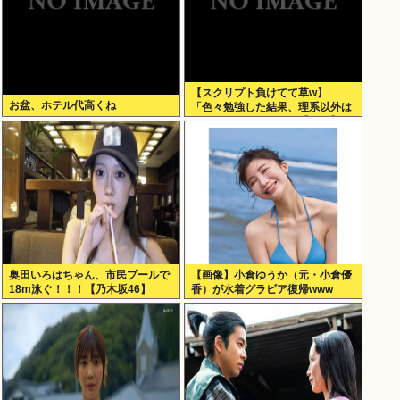
【スクリプト負けてて草w】
お盆、ホテル代高くね
「色々勉強した結果、理系以外は
エラー品だと気付いた【ガチ】」
について、もっと具体的に話そう
か
奥田いろはちゃん、市民プールで
【画像】小倉ゆうか（元・小倉優
18m泳ぐ！！！【乃木坂46】
香）が水着グラビア復帰www