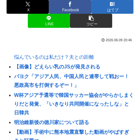
X
Facebook
はてブ
LINE
コピー
2026.06.09 20:46
悩んでいるのは私だけ？夫との距離
【画像】どえらい乳のJSが発見される
パヨク「アジア人民、中国人民と連帯して戦おー！
悪政高市を打倒するぞー！」
W杯アジア予選等で韓国サッカー協会がやらかしまく
りだと発覚、「いきなり共同開催になったしな」と
日韓共
明治維新後の徳川家について語る
【動画】手術中に熊本地震直撃した動画がやばすぎ