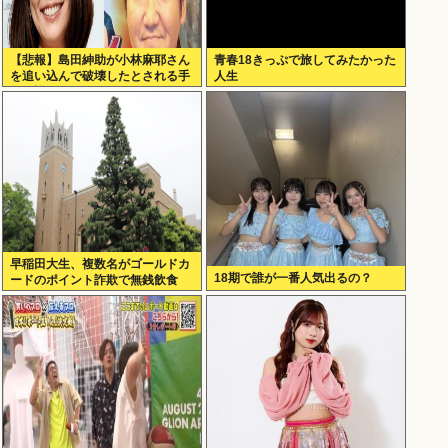
【悲報】島田紳助が小林麻耶さん
青春18きっぷで旅してみたかった
を追い込んで破壊したとされる手
人生
口の詳細が明らかに･･････！！
早稲田大生、複数名がゴールドカ
18期で誰が一番人気出るの？
ードのポイント詐欺で無銭飲食