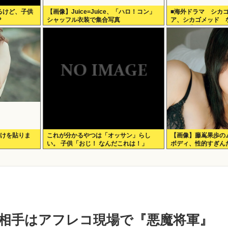
るけど、子供
【画像】Juice=Juice、「ハロ！コン」
■海外ドラマ シカ
？
シャッフル衣装で集合写真
ア、シカゴメッド 
こまで背負うのか
だけを貼りま
これが分かるやつは「オッサン」らし
【画像】藤嶌果歩の
い。 子供「おじ！ なんだこれは！」
ボディ、性的すぎん
相手はアフレコ現場で『悪魔将軍』