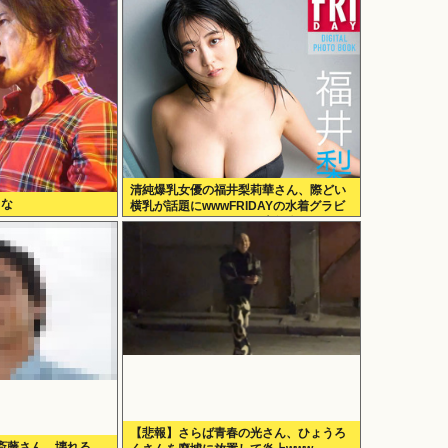
清純爆乳女優の福井梨莉華さん、際どい
よな
横乳が話題にwwwFRIDAYの水着グラビ
アオフショットにファン大興奮！！
【悲報】さらば青春の光さん、ひょうろ
斎藤さん、壊れる