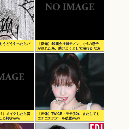
、もうどうやったらバ
【愛知】40歳会社員モメン、小6の息子
が溺れた為、助けようとして溺れる なお
息子は妻が救出
36）メイクしたら普
【画像】TWICE・モモ(30)、またしても
たと判明www
エチエチボデーを披露www