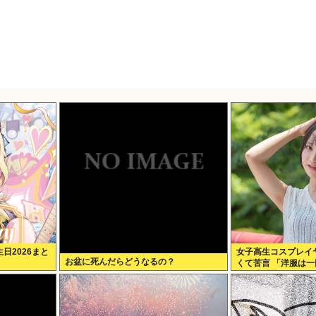
日2026まと
女子高生コスプレイ
お盆に死んだらどうなるの？
くて苦言 「洋服は
う！洗濯機はキッチ
で一回まわそう！」