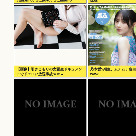
3位IIJmio、2位povo、1位ahamo
孤独
【画像】引きこもりの女更生ドキュメン
乃木坂5期生、ムチムチ色
トでドエロい放送事故ｗｗｗ
www