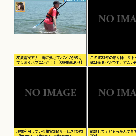
友廣南実アナ 海に落ちてパンツが透け
この道23年の彫り師「タト
てしまうハプニング！！【GIF動画あり】
奴は全員バカです、すごい
現在利用している格安SIMサービスTOP3
結婚して子どもも産んで育