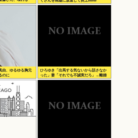
くさんを廃墟に放置して炎上www
真由、ゆるゆる胸元
ひろゆき「出馬する気ないから話さなか
るのに
った」妻「それでも不誠実だろ」→離婚
協議へwww