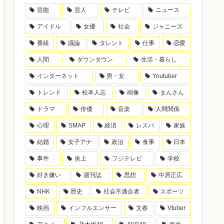
芸能
芸人
テレビ
ニュース
アイドル
女優
社会
ジャニーズ
番組
議論
タレント
仕事
恋愛
人間
ダウンタウン
生活・暮らし
インターネット
男・女
Youtuber
トレンド
松本人志
画像
まんさん
ドラマ
俳優
音楽
人間関係
心理
SMAP
経済
レスバ
家族
結婚
女子アナ
政治
食事
日本
事件
炎上
フジテレビ
学校
好き嫌い
週刊誌
思想
中居正広
NHK
歴史
社会不適合者
スポーツ
映画
インフルエンサー
文春
Vtuber