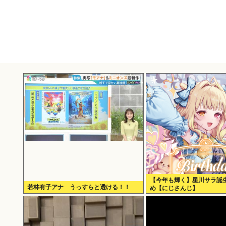
【今年も輝く】星川サラ誕生
若林有子アナ うっすらと透ける！！
め【にじさんじ】