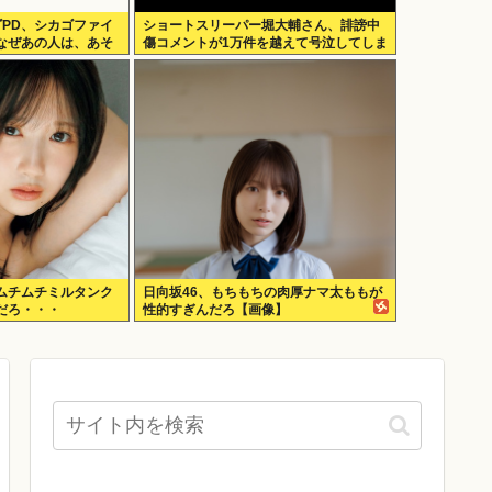
ゴPD、シカゴファイ
ショートスリーパー堀大輔さん、誹謗中
なぜあの人は、あそ
傷コメントが1万件を越えて号泣してしま
う
ムチムチミルタンク
日向坂46、もちもちの肉厚ナマ太ももが
だろ・・・
性的すぎんだろ【画像】