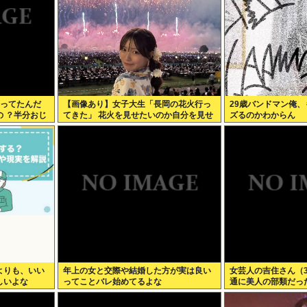
なってたんだ
【画像あり】女子大生「長岡の花火行っ
29歳バンドマン俺
 ？半分おじ
てきた」 花火を見せたいのか自分を見せ
ズるのかわからん
たいのかどっちだよ！
よりも、いい
年上の女と交際や結婚した方が実は良い
女芸人の吉住さん（
しいよな
ってことバレ始めてるよな
通に美人の部類だっ