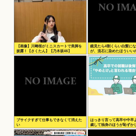
【画像】川﨑桜がミニスカートで美脚を
鏡見たら4割くらい白髪に
披露！【さくたん】【乃木坂46】
が、流石に染めたほういいの
いちゃんでドン引きしたわ
ブサイクすぎて仕事もできなくて消えた
はっきり言って高卒や中卒
い
歳して独身のほうが恥ずか