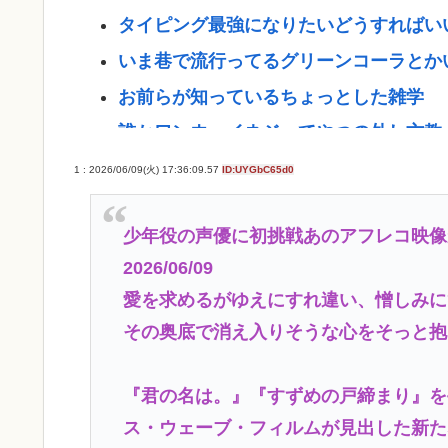
タイピング最強になりたいどうすればい
いま巷で流行ってるグリーンコーラとか
お前らが知っているちょっとした雑学
誰かワンウェイネジってやつの外し方教
【画像】移民についての日本人の本音、
1 : 2026/06/09(火) 17:36:09.57
ID:UYGbC65d0
認知症の高齢者の資産260兆円が狙われ
少年役の声優に初挑戦あのアフレコ映像が
【命題】ZZガンダムをリメイクで大ヒ
2026/06/09
【緊急】少子化の原因、判明するwww
愛を求めるがゆえにすれ違い、憎しみに
誰でもできる仕事してるやつって死にた
その奥底で消え入りそうな心をそっと抱
なして君ら「テスラ」買わないの？モデル
るのに
『君の名は。』『すずめの戸締まり』を
ス・ウェーブ・フィルムが見出した新た
Powered by livedoor 相互RSS