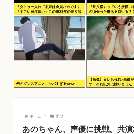
「タトゥー入れてる奴は全員バカです」
『尺八様』っていう妖怪い
「すごい民度低い」この道23年の彫り師
の頃会った事ある奴いる？
YouTuberの動画が話題
【画像】良いお○ぱい画像
例のダンスアニメ、ヤバすぎるwww
す それ以外は貼りません
ホーム
嫌儲
あのちゃん、声優に挑戦。共演