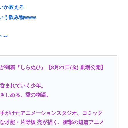
いか教えろ
いう飲み物www
えて
だいたいこれwww
ている！ 「被害者の8割がだまされた認識なし」
到着『しらぬひ』【8月21日(金) 劇場公開】
ットさせたい。じゃあ、何の要素を足せばいい？
呑まれていく少年。
くならんの？
きしめる、愛の物語。
3なら300万程度で買える.コスパ最強車がここにあ
手がけたアニメーションスタジオ、コミック
な才能・片野坂 亮が描く、衝撃の短篇アニメ