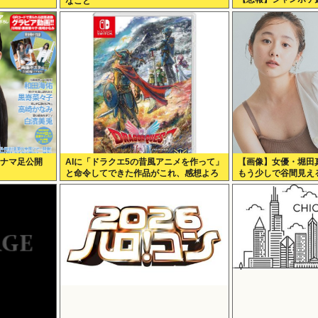
なこと
白ナマ足公開
AIに「ドラクエ5の昔風アニメを作って」
【画像】女優・堀田
と命令してできた作品がこれ、感想よろ
もう少しで谷間見え