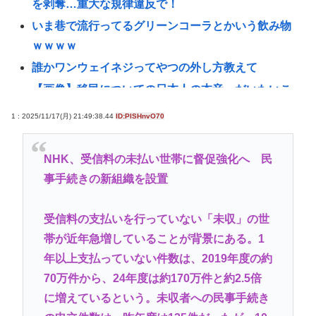
を剥奪…重大な規律違反で！
いま巷で流行ってるグリーンコーラとかいう飲み物
ｗｗｗｗ
誰かワンウェイネジってやつの外し方教えて
【画像】移民についての日本人の本音、だいたいこ
れwww
1 : 2025/11/17(月) 21:49:38.44
ID:PISHnvO70
認知症の高齢者の資産260兆円が狙われている！ 「被
害者の8割がだまされた認識なし」
NHK、受信料の未払い世帯に督促強化へ 民
「抜くに抜けない……」自転車の青切符導入で”車道
事手続きの新組織を設置
ハミ出し”が急増中
女性インフルエンサー「20歳でアルファード一括で
受信料の支払いを行っていない「未収」の世
買えちゃう私って素敵」→画像にアレが写ってしま
帯が近年急増していることが背景にある。1
うwww
年以上支払っていない件数は、2019年度の約
【悲報】愛知県民、夏恒例の儀式で2人死亡www
70万件から、24年度は約170万件と約2.5倍
に増えているという。未収者への民事手続き
【緊急】少子化の原因、判明するwww