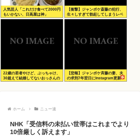
人気芸人「これだけ食べて2000円
【衝撃】ジャンポケ斎藤の犯行、
もいかない、日高屋は神」
生々しすぎて勃起してしまうレベ
ルwww
22歳の若者やけど、ぶっちゃけ、
【悲報】ジャンポケ斉藤の妻、夫
30超えて結婚してないおっさんの
の求刑7年翌日にInstagram更新
こと見下してる
「楽しすぎた」
ホーム
ニュー速
NHK「受信料の未払い世帯はこれまでより
10倍厳しく訴えます」