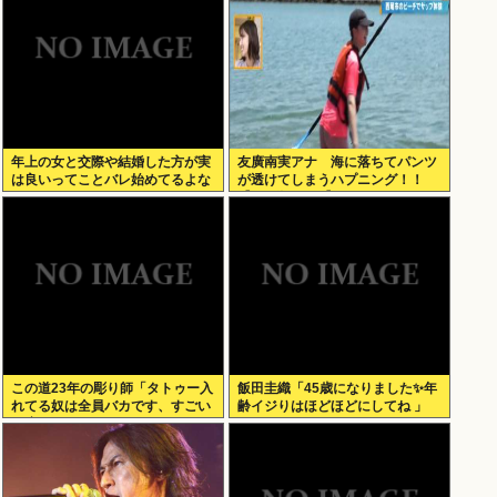
年上の女と交際や結婚した方が実
友廣南実アナ 海に落ちてパンツ
は良いってことバレ始めてるよな
が透けてしまうハプニング！！
【GIF動画あり】
この道23年の彫り師「タトゥー入
飯田圭織「45歳になりました✨年
れてる奴は全員バカです、すごい
齢イジりはほどほどにしてね 」
民度低い」