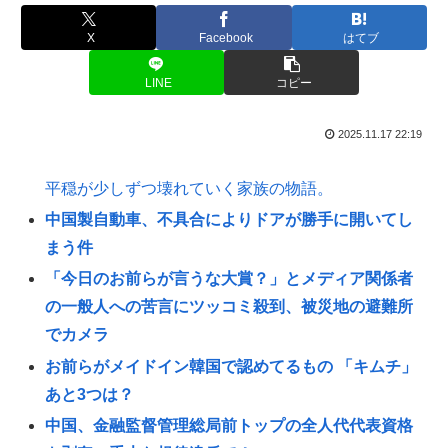
X
Facebook
はてブ
LINE
コピー
2025.11.17 22:19
平穏が少しずつ壊れていく家族の物語。
中国製自動車、不具合によりドアが勝手に開いてし
まう件
「今日のお前らが言うな大賞？」とメディア関係者
の一般人への苦言にツッコミ殺到、被災地の避難所
でカメラ
お前らがメイドイン韓国で認めてるもの 「キムチ」
あと3つは？
中国、金融監督管理総局前トップの全人代代表資格