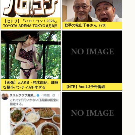
【セトリ】「ハロ！コン！2026」
歌手の松山千春さん（70）
TOYOTA ARENA TOKYO 8月8日
昼・夜公演セットリス
【画像】元AKB・柏木由紀、細身
【NTE】Ver.1.3予告番組
な極小パンティがHすぎる