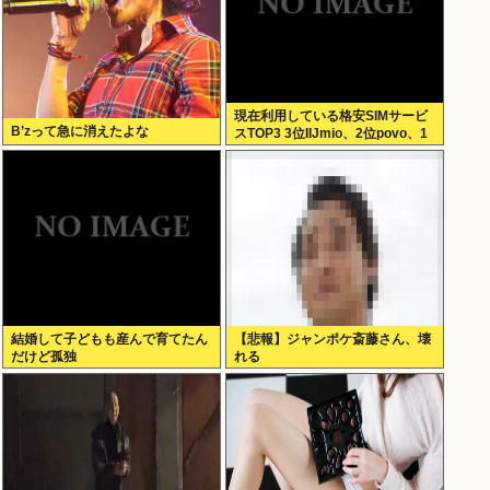
現在利用している格安SIMサービ
B’zって急に消えたよな
スTOP3 3位IIJmio、2位povo、1
位ahamo
結婚して子どもも産んで育てたん
【悲報】ジャンポケ斎藤さん、壊
だけど孤独
れる