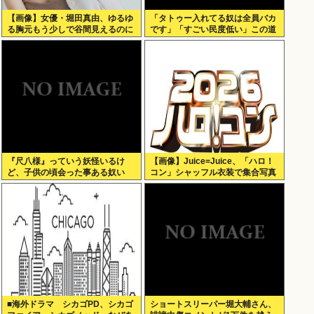
【画像】女優・堀田真由、ゆるゆ
「タトゥー入れてる奴は全員バカ
る胸元もう少しで谷間見えるのに
です」「すごい民度低い」この道
23年の彫り師YouTuberの動画が
話題
『尺八様』っていう妖怪いるけ
【画像】Juice=Juice、「ハロ！
ど、子供の頃会った事ある奴い
コン」シャッフル衣装で集合写真
る？？
■海外ドラマ シカゴPD、シカゴ
ショートスリーパー堀大輔さん、