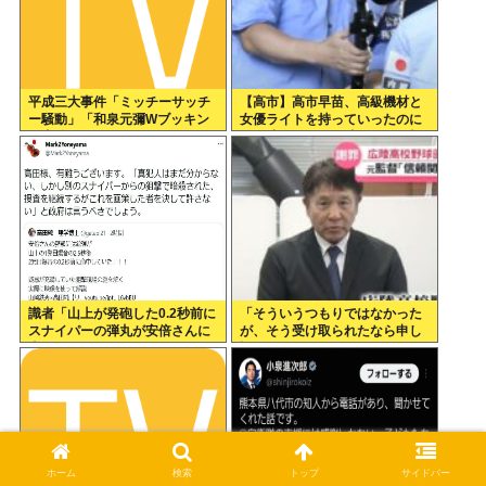
平成三大事件「ミッチーサッチ
【高市】高市早苗、高級機材と
ー騒動」「和泉元彌Wブッキン
女優ライトを持っていったのに
グ事件」あとひとつは？
結局映像でも不気味なトカゲ顔
になってしまう
識者「山上が発砲した0.2秒前に
「そういうつもりではなかった
スナイパーの弾丸が安倍さんに
が、そう受け取られたなら申し
当たっていた！」 これ。
訳ない」 なにコレ？ジャッ
プ？？？
ホーム
検索
トップ
サイドバー