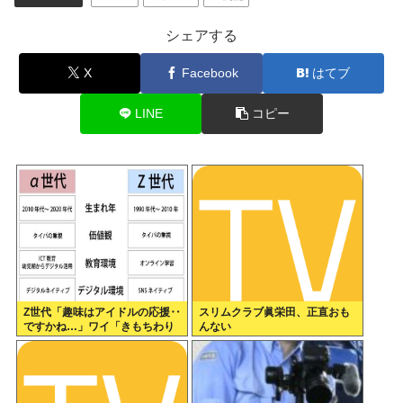
シェアする
X
Facebook
はてブ
LINE
コピー
Z世代「趣味はアイドルの応援‥
スリムクラブ眞栄田、正直おも
ですかね…」ワイ「きもちわり
んない
ーwww」