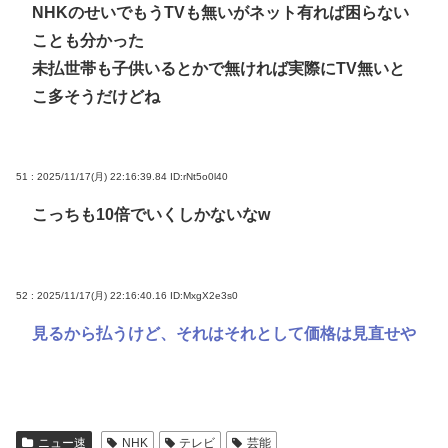
NHKのせいでもうTVも無いがネット有れば困らない
ことも分かった
未払世帯も子供いるとかで無ければ実際にTV無いと
こ多そうだけどね
51 : 2025/11/17(月) 22:16:39.84
ID:rNt5o0l40
こっちも10倍でいくしかないなw
52 : 2025/11/17(月) 22:16:40.16
ID:MxgX2e3s0
見るから払うけど、それはそれとして価格は見直せや
ニュー速
NHK
テレビ
芸能