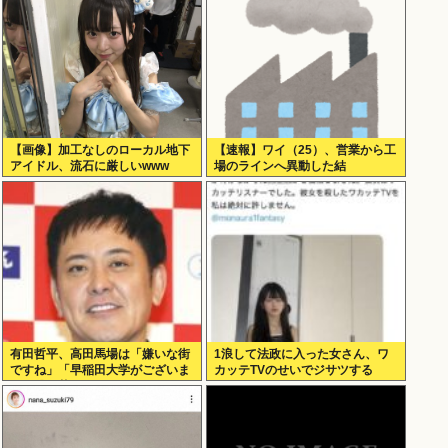
【画像】加工なしのローカル地下
【速報】ワイ（25）、営業から工
アイドル、流石に厳しいwww
場のラインへ異動した結
果・・・・・・
有田哲平、高田馬場は「嫌いな街
1浪して法政に入った女さん、ワ
ですね」「早稲田大学がございま
カッテTVのせいでジサツする
す、僕は落ちましたので」