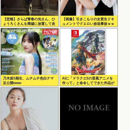
【悲報】さらば青春の光さん、ひ
【画像】引きこもりの女更生ドキ
ょうろくさんを廃墟に放置して炎
ュメントでドエロい放送事故ｗｗ
上www
ｗ
乃木坂5期生、ムチムチ色白ナマ
AIに「ドラクエ5の昔風アニメを
足公開www
作って」と命令してできた作品が
これ、感想よろ