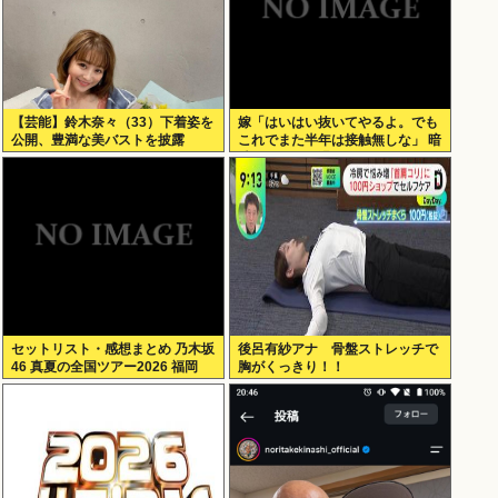
【芸能】鈴木奈々（33）下着姿を
嫁「はいはい抜いてやるよ。でも
公開、豊満な美バストを披露
これでまた半年は接触無しな」 暗
黙のこれツラ過ぎるだろ
セットリスト・感想まとめ 乃木坂
後呂有紗アナ 骨盤ストレッチで
46 真夏の全国ツアー2026 福岡
胸がくっきり！！
Day1