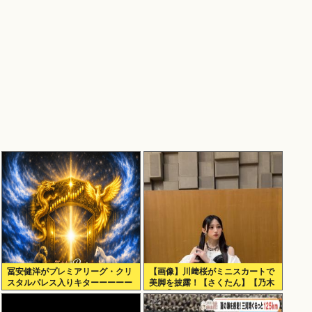
冨安健洋がプレミアリーグ・クリ
【画像】川﨑桜がミニスカートで
スタルパレス入りキターーーーー
美脚を披露！【さくたん】【乃木
ー！
坂46】