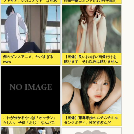
ファイア、シカゴメッド なぜあ
誹謗中傷コメントが1万件を越え
の人は、あそこまで背負うのか
て号泣してしまう
例のダンスアニメ、ヤバすぎる
【画像】良いお○ぱい画像だけを
www
貼ります それ以外は貼りません
これが分かるやつは「オッサン」
【画像】藤嶌果歩のムチムチミル
らしい。 子供「おじ！ なんだこ
タンクボディ、性的すぎんだ
れは！」
ろ・・・