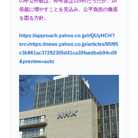
の申立件数は、昨年度は125件だったが、10
誰でもできる仕事してるやつって死にたくならん
倍超に増やすことを見込み、公平負担の徹底
の？
を図る方針。
なして君ら「テスラ」買わないの？モデル3なら300
万程度で買える.コスパ最強車がここにあるのに
https://approach.yahoo.co.jp/r/QUyHCH?
林家パー子、認知症が進行「一人で外出られない」
src=https://news.yahoo.co.jp/articles/95f95
難聴で夫・ペーと「筆談」…自宅全焼から約1年
c3b861ac37292305d41ca30faedbab94cd9
&preview=auto
Powered by livedoor 相互RSS