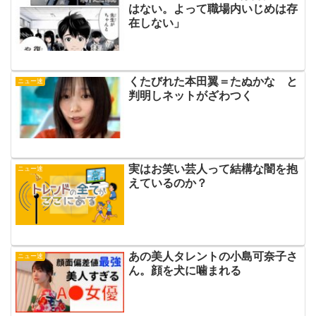
はない。よって職場内いじめは存
在しない」
くたびれた本田翼＝たぬかな と
ニュー速
判明しネットがざわつく
実はお笑い芸人って結構な闇を抱
ニュー速
えているのか？
あの美人タレントの小島可奈子さ
ニュー速
ん。顔を犬に噛まれる