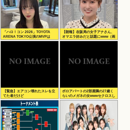
「ハロ！コン 2026」TOYOTA
【朗報】在阪局の女子アナさん、
ARENA TOKYO公演のMVPは
オマエラ好みだと話題にwww（画
誰？
像あり）
【緊急】エアコン壊れたスレを立
ボロアパートの2部屋隣の27歳く
てた者だけど
らいのメガネの女wwwセクロスし
たいが可能か？