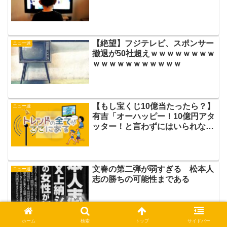
【絶望】フジテレビ、スポンサー
ニュー速
撤退が50社超えｗｗｗｗｗｗｗｗ
ｗｗｗｗｗｗｗｗｗｗｗ
【もし宝くじ10億当たったら？】
ニュー速
有吉「オーハッピー！10億円アタ
ッター！と言わずにはいられな
い」
文春の第二弾が弱すぎる 松本人
ニュー速
志の勝ちの可能性まである
ホーム
検索
トップ
サイドバー