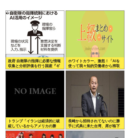
政府 自衛隊の指揮に必要な情報
ホワイトカラー、激怒！「AIを
収集と分析評価を行う国産『ギ
使って我々知的労働者から搾取
ョギョギョAI』導入へ
するのを止めろォォオオ
オ！！！」
トランプ「イランは経済的に破
長崎から招待されてないのに勝
綻しているからアメリカの勝
手に式典に来た台湾、席が格下
利」ゴールポストが大移動
だとしてブチギレ欠席w