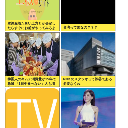
空調服着た臭い土方とか否定し
台湾って国なの？？？
たらすぐにお前がやってみろよ
暑いんだよって返ししてるのよ
く見るんだが
韓国人のキムチ消費量が15年で
NHKのスタジオって渋谷である
急減 「1日中食べない」人も増
必要なくね
加