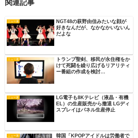
関連記事
NGT48の萩野由佳みたいな顔が
ニュー速
好きなんだが、なかなかいないん
だよな
トランプ聖剣、移民が永住権をか
ニュー速
けて死闘を繰り広げるリアリティ
ー番組の作成を検討
wwwwwwwwwwww
LG電子も8Kテレビ（液晶・有機
ニュー速
EL）の生産販売から撤退 LGディ
スプレイはパネル生産停止
韓国「KPOPアイドルは労働者で
ニュー速