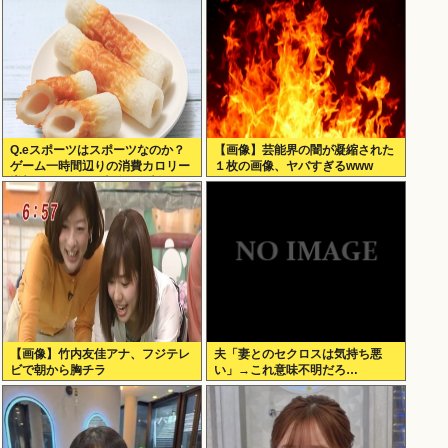
Q.eスポーツはスポーツなのか？
【画像】芸能界の闇が凝縮された
ゲーム一時間辺りの消費カロリー
１枚の画像、ヤバすぎるwww
増加量がちくわ1本分だと判明
【画像】竹内友佳アナ、フジテレ
夫「妻とのセクロスは気持ち悪
ビで朝から胸チラ
い」→これ意味不明だろ…