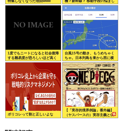
特集しなくなった理由www
機？新幹線？ 移動手段の悩まし
さ語る「微妙なんだよな」
1度でもニートになると社会復帰
台風15号の動き、もうめちゃく
する難易度が恐ろしいほど高く
ちゃ。日本列島を東から西に横
なってしまう件
断
【「実存的境界例論」番外編】
ポリコレって割と正しいよな
（ヤスパースの）実存主義と仏
教、それとワンピース 【ネタバ
レ注意】【スクリプト負けてて
草w】