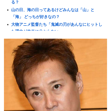
る？
山の日、海の日ってあるけどみんなは「山」と
「海」 どっちが好きなの？
大物アニメ監督たち「鬼滅の刃があんなにヒットし
た理由が本当に分からない…」
日本人はなぜ短パンを履かないのか-中国ネット
中国外務省、非核三原則議論を批判「日本の世論調
査は堅持すべきが76％ 民意に逆らってはならない」
【画像】JC時代の倉科カナが可愛すぎるwww
【Pickup08082920】
【画像】元NHK気象予報士が大胆なビキニ姿を公
開！ 「インパクトが令和最大」「100点」の声
【悲報】新NISA始めて11ヶ月、全く金が増えなくて
将来心配でワロタwww
蓮舫氏「高市首相は歯科受診を8月6日（原爆の日）