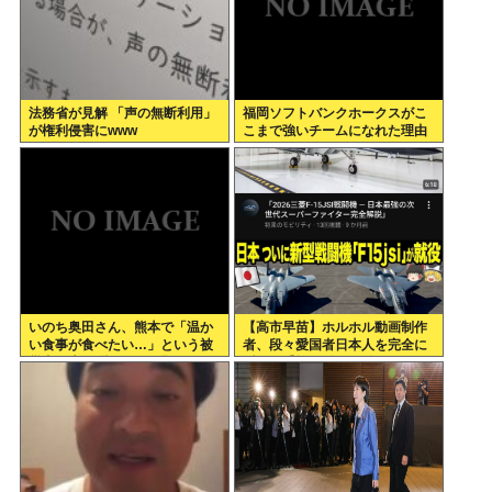
法務省が見解 「声の無断利用」
福岡ソフトバンクホークスがこ
が権利侵害にwww
こまで強いチームになれた理由
いのち奥田さん、熊本で「温か
【高市早苗】ホルホル動画制作
い食事が食べたい…」という被
者、段々愛国者日本人を完全に
災者の声を聞き、Xで温かいう
舐めて手抜き動画を乱発し始め
どんを食べる写真をうpして炎上
る