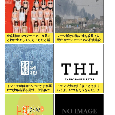
全盛期AKBのグラビア、今見る
フーシ派が紅海の港を攻撃 7人
と妙に生々しくてえっちだと話
死亡 サウジアラビアの石油施設
題にwww
にも攻撃
インドで8年前にヘビにかまれ死
トランプ大統領「きっとうまく
亡の少年名乗る男性、僧侶姿で
いくよ。いつもそうなんだ。チ
現れ金銭を要求
ェスゲームみたいなものさ」