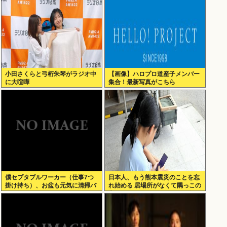
小田さくらと弓桁朱琴がラジオ中
【画像】ハロプロ道産子メンバー
に大喧嘩
集合！最新写真がこちら
僕セプタプルワーカー（仕事7つ
日本人、もう熊本震災のことを忘
掛け持ち）、お盆も元気に清掃バ
れ始める 居場所がなくて隅っこの
イト！
方でゲームするポニーテルの女子
小学生もいるんだぞ！！