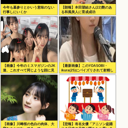
今年も墓参りとかいう意味のない
【朗報】本田望結さん(22)艶のあ
行事しにいくか
る和風美人に育成成功
【画像】今年のミスマガジンのJK
【最新画像】このYOASOBI・
達、これすべて同じような顔に見
ikura(25)にパイズリされて射精し
える人は異常です
ないヤツなんているの？
【画像】川﨑桜の色白の肉体、大
【悲報】有名女優「アニソン盆踊