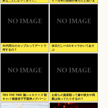
変なことになってるって...
り？日本の品格が落ちたと思いま
した」
40代同士のカップルってデートで
休日だし>>2のキャラかいてあそ
何するの？
ぶ
TBS THE TIME 脳シャキクイズ 朝
お前らの資産額って嫁や彼女や両
キャバ 南後杏子宇賀神メグバーン
親は知ってたりするの？
ズ恵麻安住紳一郎杉山真也 しのり
なあり