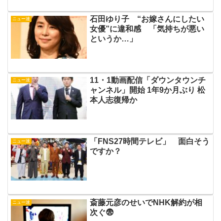
石田ゆり子 “お嫁さんにしたい
ニュー速
女優”に違和感 「気持ちが悪い
というか…」
11・1動画配信「ダウンタウンチ
ニュー速
ャンネル」開始 1年9か月ぶり 松
本人志復帰か
「FNS27時間テレビ」 面白そう
ニュー速
ですか？
斎藤元彦のせいでNHK解約が相
ニュー速
次ぐ😨