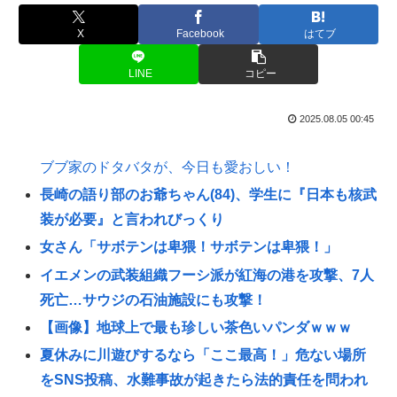
X
Facebook
はてブ
LINE
コピー
2025.08.05 00:45
ブブ家のドタバタが、今日も愛おしい！
長崎の語り部のお爺ちゃん(84)、学生に『日本も核武
装が必要』と言われびっくり
女さん「サボテンは卑猥！サボテンは卑猥！」
イエメンの武装組織フーシ派が紅海の港を攻撃、7人
死亡…サウジの石油施設にも攻撃！
【画像】地球上で最も珍しい茶色いパンダｗｗｗ
夏休みに川遊びするなら「ここ最高！」危ない場所
をSNS投稿、水難事故が起きたら法的責任を問われ