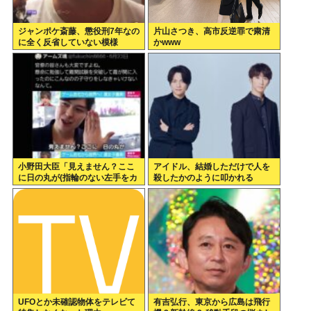
ジャンポケ斎藤、懲役刑7年なの
片山さつき、高市反逆罪で粛清
に全く反省していない模様
かwww
小野田大臣「見えません？ここ
アイドル、結婚しただけで人を
に日の丸が(指輪のない左手をカ
殺したかのように叩かれる
メラマンに見せる)。国と結婚し
ておりますの」
UFOとか未確認物体をテレビて
有吉弘行、東京から広島は飛行