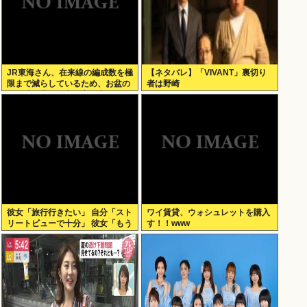
JR東海さん、在来線の編成数を極
【ネタバレ】「VIVANT」裏切り
限まで減らしているため、お盆の
者は野崎
この時間帯でも立ち客が出てしま
う
彼女「旅行行きたい」 自分「スト
ワイ賃貸、ウォシュレットを購入
リートビューで十分」 彼女「もう
す！！www
いい （ドドンガドン」 これ俺が
悪いの？