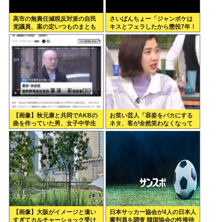
高市の無責任減税反対派の自民
さいばんちょー「ジャンポケは
党議員、案の定いつものまとも
キスとフェラしたから懲役7年！
なメンツだったwww
執行猶予なし！」←殺人並みに
重くて草
【画像】秋元康と共同でAKBの
お笑い芸人「容姿をバカにする
曲を作っていた男、女子中学生
ネタ、客が全然笑わなくなって
達と撮影した1700点のAVをネ
きた」
ットで販売していたwww
【画像】大阪がイメージと違い
日本サッカー協会が4人の日本人
すぎてカルチャーショック受け
審判員を調査 韓国協会の性接待