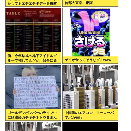
首都大東京、豪雨
たしてもエチエチボデーを披露
www
俺、今年結成の地下アイドルグ
ゲイが食ってそうなグミwww
ループ推してんだが、競合に負
けてる。
ゴールデンボンバーのライブ中
中国製のエアコン、ヨーロッパ
に陰謀論ガチキチネトウヨまん
でバカ売れ
さんが乱入www