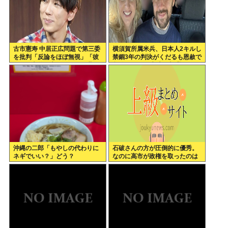
古市憲寿 中居正広問題で第三委
横須賀所属米兵、日本人2キルし
を批判「反論をほぼ無視」「彼
禁錮3年の判決がくだるも恩赦で
らが一方的に言ったことが世の
釈放！ニュー速愛国者「辺野
中に定着してしまう」橋下徹も
古！」
同調
沖縄の二郎「もやしの代わりに
石破さんの方が圧倒的に優秀。
ネギでいい？」どう？
なのに高市が政権を取ったのは
おかしい