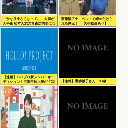
「かなり小さくなって…」大腸が
齋藤陽アナ ベルトで締め付けら
ん手術 松本人志の青森訪問姿に心
れる胸元！！【GIF動画あり】
配の声「脂肪のない感じが」「無
理せずに」
【速報】ハロプロ新メンバーオー
【速報】黒柳徹子さん 93歳
ディション！応募年齢上限が『22
歳』に引き上げられる