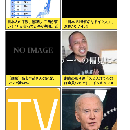
日本人の半数、無理して"酒が旨
「日本で1番有名なドイツ人」、
い！"とか言ってた事が判明。近
意見が分かれる
畿地方に関しては6割が下戸
【画像】高市早苗さんの経歴、
刺青の彫り師「スミ入れてるの
マジで謎www
は全員バカです」 ドタキャン当
たり前、カネはない、挨拶もで
きない