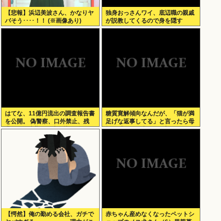
【悲報】浜辺美波さん、かなりヤ
独身おっさんワイ、底辺職の親戚
バそう････！！ (※画像あり)
が説教してくるので身を隠す
はてな、11億円流出の調査報告書
糖質寛解傾向なんだが、「猫が満
を公開。 偽警察、口外禁止、残
足げな返事してる」と言ったら母
業・休日出勤200時間越、孤
親に「お気の毒w」と言われた
立…。やばすぎて草はえる
【愕然】俺の勤める会社、ガチで
赤ちゃん産めなくなったペットシ