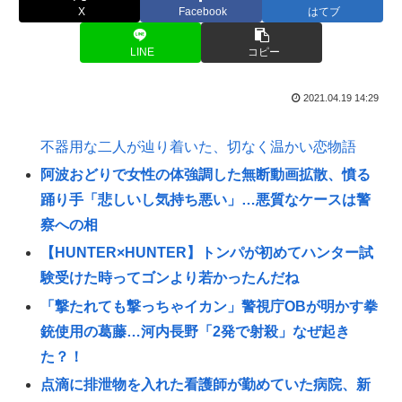
X
Facebook
はてブ
LINE
コピー
2021.04.19 14:29
不器用な二人が辿り着いた、切なく温かい恋物語
阿波おどりで女性の体強調した無断動画拡散、憤る
踊り手「悲しいし気持ち悪い」…悪質なケースは警
察への相
【HUNTER×HUNTER】トンパが初めてハンター試
験受けた時ってゴンより若かったんだね
「撃たれても撃っちゃイカン」警視庁OBが明かす拳
銃使用の葛藤…河内長野「2発で射殺」なぜ起き
た？！
点滴に排泄物を入れた看護師が勤めていた病院、新