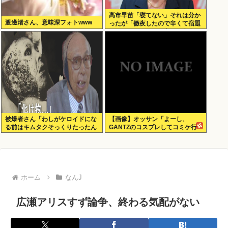
高市早苗「寝てない」それは分か
渡邊渚さん、意味深フォトwww
ったが「徹夜したので辛くて宿題
やってません」って言う奴高市早
苗以外に見たことないのだが
被爆者さん「わしがケロイドにな
【画像】オッサン「よーし、
る前はキムタクそっくりたったん
GANTZのコスプレしてコミケ行
じゃ」ハードなギャグをかます
くかー」
ホーム
なんJ
広瀬アリスすず論争、終わる気配がない