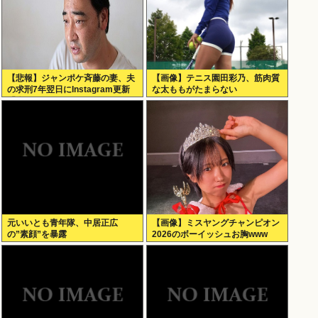
【悲報】ジャンポケ斉藤の妻、夫
【画像】テニス園田彩乃、筋肉質
の求刑7年翌日にInstagram更新
な太ももがたまらない
「楽しすぎた」←これｗ
元いいとも青年隊、中居正広
【画像】ミスヤングチャンピオン
の”素顔”を暴露
2026のボーイッシュお胸www