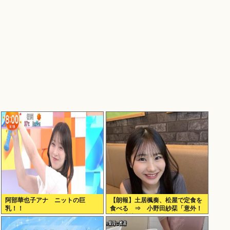
阿部華也子アナ ニットの巨
【朗報】土居楓奏、松屋で定食を
乳！！
食べる ⇒ 小野田紗栞「意外！
親近感持った」