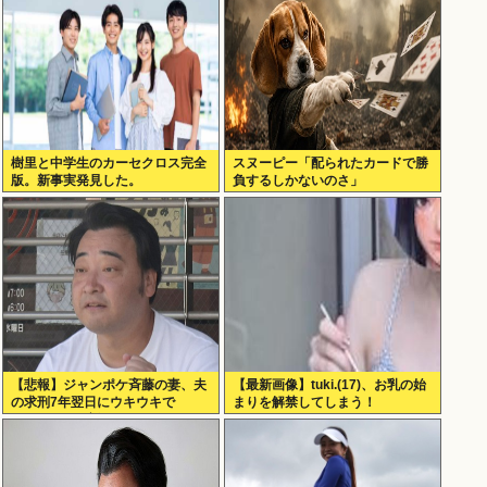
樹里と中学生のカーセクロス完全
スヌーピー「配られたカードで勝
版。新事実発見した。
負するしかないのさ」
【悲報】ジャンポケ斉藤の妻、夫
【最新画像】tuki.(17)、お乳の始
の求刑7年翌日にウキウキで
まりを解禁してしまう！
Instagram更新