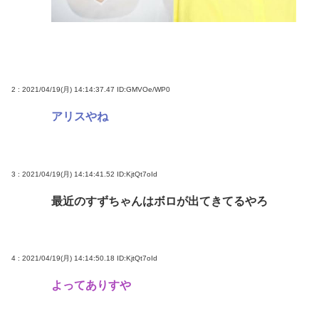
ル向ける国家に配慮か
【悲報】無職35歳、JCに「パパ活」斡旋し売春させ
逮捕
「世界唯一の被爆国は北朝鮮」と主張し、チラシを
配布する輩が発生
2 : 2021/04/19(月) 14:14:37.47
ID:GMVOe/WP0
結婚式やると近所の花屋が潰れない理由がわかる
アリスやね
「こんなに金取るのかよ！？」って驚くぞ
うつ病が治って復職できたらマッマと旅行に行きた
い
3 : 2021/04/19(月) 14:14:41.52
ID:KjtQt7oId
最近のすずちゃんはボロが出てきてるやろ
Powered by livedoor 相互RSS
4 : 2021/04/19(月) 14:14:50.18
ID:KjtQt7oId
よってありすや