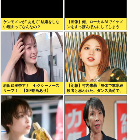
ケンモメンが"あえて"結婚をしな
【画像】俺、ローカルAIでイケメ
い理由ってなんなの？
ンをすっぽんぽんにしてしまう
www
岩田絵里奈アナ セクシーノース
【朗報】竹内朱莉「整体で軍隊経
リーブ！！【GIF動画あり】
験者と思われた。ダンス負荷で、
私の骨と筋肉はもうグチャグチャ
になってい