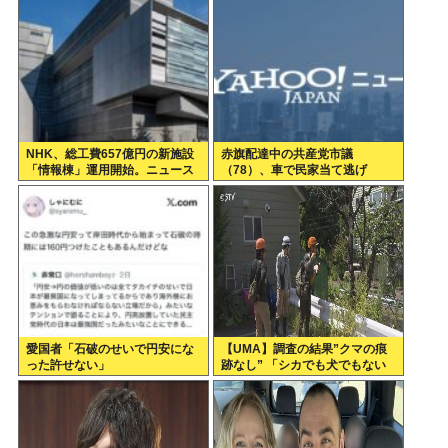
コスモス畑も食べ尽くす
NHK、総工費657億円の新施設
赤旗配達中の共産党市議
「情報棟」運用開始。ニュース
（78）、車で民家当て逃げ
スタジオがスケスケになる
愛国者「石破のせいで円安にな
【UMA】調査の結果”クマの痕
った許せない」
跡なし” 「シカでも犬でもない
ゴロンとして黒い動物を見た」
札幌市清田区