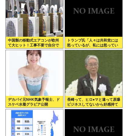
中国製の移動式エアコンが欧州
トランプ氏「人々は共和党には
て大ヒット！工事不要で自分で
怒っているが、私には怒ってい
取り付け可、もうこれで良く
ない」
ね？
デカパイ元NHK気象予報士、ド
長崎って、ヒロ●マと違って原爆
スケベ水着グラビア公開
ビジネスしてないから好感持て
るよな