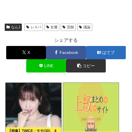
なんJ
レスバ
女優
芸能
議論
シェアする
X
Facebook
はてブ
LINE
コピー
【画像】TWICE・モモ(30)、ま