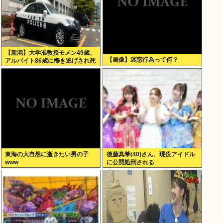
【新潟】大学准教授モメン49歳、
【画像】迷惑行為って何？
アルバイト86歳に轢き逃げされ死
亡
東海の大自然に逝きたい男の子
後藤真希(40)さん、現役アイドル
www
に公開処刑される