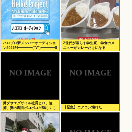
ハロプロ新メンバーオーディショ
Z世代が暮らす学生寮、学食のメ
ン2026ｷﾀ━━━━(ﾟ∀ﾟ)━━━━!!
ニューがカレーだけになる
糞ダサエグザイル社長ヒロ、逮
【緊急】エアコン壊れた
捕、妻の顔面ボコボコ半56しにし
た。