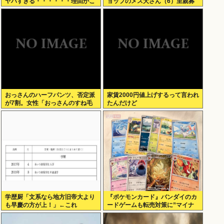
ヤバすぎる・・・・・・理由がこ
ョップのメス犬さん（6）里親募
ちら・・・・・・
集されてしまうwww
おっさんのハーフパンツ、否定派
家賃2000円値上げするって言われ
が7割。女性「おっさんのすね毛
たんだけど
なんて見たくないじゃないですか
w」
学歴厨「文系なら地方旧帝大より
『ポケモンカード』バンダイのカ
も早慶の方が上！」←これ
ードゲームも転売対策に”マイナ
ンバー”導入開始「効果テキメ
ン」