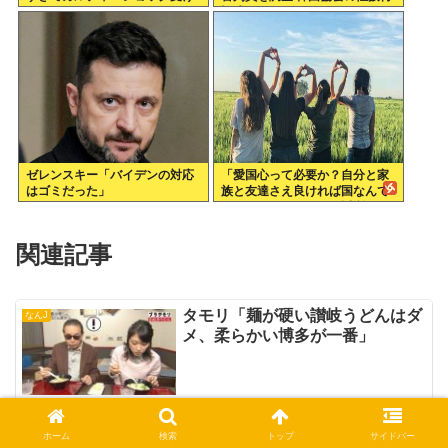
てる
疑惑で
ゼレンスキー「バイデンの対応
「愛国心って必要か？自分と家
はゴミだった」
族と友達さえ良ければ国なんて
どうでもいいじゃん。近所のコ
ンビニの方がまだ大切だわ」7万
いいね
関連記事
タモリ「麺が硬い讃岐うどんはダ
なんJ
メ、柔らかい博多が一番」
松本人志「千尋が豚の中に両親は
ホーム
検索
トップ
サイドバー
なんJ