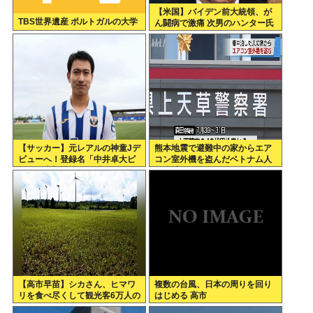
【米国】バイデン前大統領、が
TBS世界遺産 ポルトガルの大学
ん闘病で激痛 次男のハンター氏
「見ていてとてもつらい」
【サッカー】元レアルの神童Jデ
熊本地震で避難中の家からエア
ビューへ！登録名「中井卓大ピ
コン室外機を盗んだベトナム人
ピ」日本初挑戦の22歳今治MFが
を逮捕
開幕戦に先発
【高市早苗】シカさん、ヒマワ
複数の台風、日本の周りを回り
リを食べ尽くして観光客6万人の
はじめる 高市
イベントが中止になる…さらに