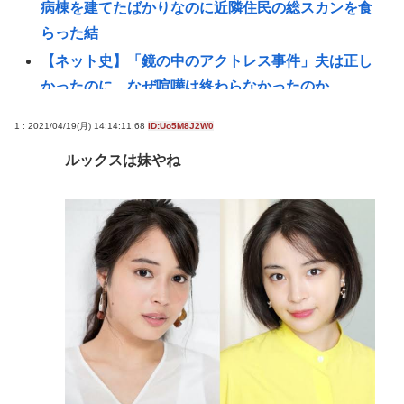
病棟を建てたばかりなのに近隣住民の総スカンを食
らった結
【ネット史】「鏡の中のアクトレス事件」夫は正し
かったのに、なぜ喧嘩は終わらなかったのか
【えぇ…】シャインマスカット約200房を盗んだ男の
1 : 2021/04/19(月) 14:14:11.68
ID:Uo5M8J2W0
自宅を調べた結果www
ルックスは妹やね
【画像】最近の水着JK、レベルが高すぎるwww
ガチで死にたい時ってどうしたらいいの？
新しいキーボード買いたいんだけど、今のキーボー
ド壊れなくて買う理由が見つからない
長崎の語り部のお爺ちゃん(84)、学生に『日本も核武
装が必要』と言われびっくり
【ﾌｧﾝｻﾏﾘｨ】台湾、長崎式典の参加者格下げ 席が
「外交団エリア外」と抗議「中国に追従し、日本に
友好的な台湾をおとしめた」…日本と台湾にミサイ