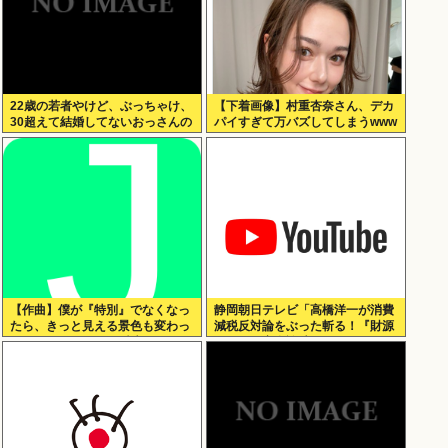
22歳の若者やけど、ぶっちゃけ、
【下着画像】村重杏奈さん、デカ
30超えて結婚してないおっさんの
パイすぎて万バズしてしまうwww
こと見下してる
【作曲】僕が『特別』でなくなっ
静岡朝日テレビ「高橋洋一が消費
たら、きっと見える景色も変わっ
減税反対論をぶった斬る！『財源
てしまう。⋯だから曖昧でいい。
ない』を完全論破」
どうか、白黒ハッキリさせないで