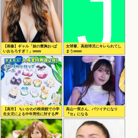
【画像】ギャル「妹の豊胸お○ぱ
女球審、高校球児にキレられてし
いおもろすぎ！」www
まうwww
【高市】 ちいかわの映画館で小学
高山一実さん、バツイチになり
生女児による中年男性に対する声
『セ』になる
かけが発生 映画特典をおねだり