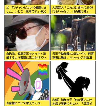
父「TVチャンピョンで優勝しま
人気芸人「これだけ食べて2000
した」いとこ「医者です」叔父
円もいかない、日高屋は神」
「三菱の宇宙/防衛開発の結構偉
い人です」
自民党、飯塚幸三をさっさと逮
天王寺動物園の3頭のゾウ、飼育
捕するよう警察に圧力かけてい
環境に懸念、マレーシアが返還
たwww
要求署名17万人。酷すぎる日本
の動物園
悲報】托卵女子「何が悪いのか
肖像権について教えてくれ
本気で理解できない」「旦那で