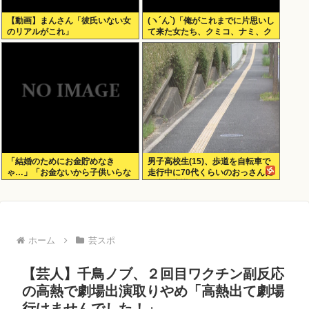
【動画】まんさん「彼氏いない女
(ヽ´ん`)「俺がこれまでに片思いし
のリアルがこれ」
て来た女たち、クミコ、ナミ、ク
ミコ(1人目とは別人、タミヨ、カ
オリ、ユカリ…」
「結婚のためにお金貯めなき
男子高校生(15)、歩道を自転車で
ゃ…」「お金ないから子供いらな
走行中に70代くらいのおっさんに
い」←こいつら
衝突し意識不明にさせてしまう
ホーム
芸スポ
【芸人】千鳥ノブ、２回目ワクチン副反応
の高熱で劇場出演取りやめ「高熱出て劇場
行けませんでした！」