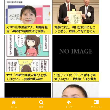
元TBS山本里菜アナ、離婚を報
青森に来た。明日は秋田に行こ
告「4年間の結婚生活は宝物」…
うと思う。秋田ってなにあるん
ヤフコメ民「宝物なら離婚しな
だ？
いだろ」
女性「28歳で経験人数7人は多
江別リンチ犯「立って謝罪は本
くはない」←共感の嵐www
気じゃない」 裁判官「ほな裁判
で土下座してないキミは本気じ
ゃないな」
ホーム
検索
トップ
サイドバー