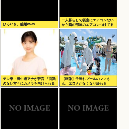
一人暮らしで寝室にエアコンない
ひろいき、離婚www
から隣の部屋のエアコンつけてる
テレ東・田中瞳アナが苦言 「面識
【画像】子連れプールのママさ
のない方々にカメラを向けられる
ん、エロさがなくなり終わる
ことに恐怖を」 ロケ撮影時に勝手
に撮影してくる人に注意喚起