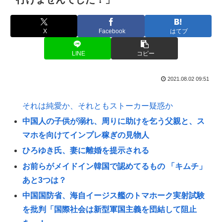
X
Facebook
はてブ
LINE
コピー
2021.08.02 09:51
それは純愛か、それともストーカー疑惑か
中国人の子供が溺れ、周りに助けを乞う父親と、ス
マホを向けてインプレ稼ぎの見物人
ひろゆき氏、妻に離婚を提示される
お前らがメイドイン韓国で認めてるもの 「キムチ」
あと3つは？
中国国防省、海自イージス艦のトマホーク実射試験
を批判「国際社会は新型軍国主義を団結して阻止