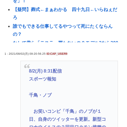
を」！
【疑問】葬式←まぁわかる 四十九日←いらねぇだ
ろ
誰でもできる仕事してるやつって死にたくならん
の？
なして君ら「テスラ」買わないの？モデル3なら300
万程度で買える.コスパ最強車がここにあるのに
1 : 2021/08/02(月) 09:20:56.25
ID:CAP_USER9
林家パー子、認知症が進行「一人で外出られない」
難聴で夫・ペーと「筆談」…自宅全焼から約1年
8/2(月) 8:31配信
【悲報】休日BBQ上司さん「ワイくん！焼肉のタレ
スポーツ報知
買ってきてくれる？」ワイ「！！？」www
【衝撃】ハンターハンターの新能力「ムテキン
千鳥・ノブ
グ」、ガチで最強すぎるwww
【悲報】ハンターハンターの新能力「ムテキン
お笑いコンビ「千鳥」のノブが１
グ」、ガチで最強すぎる
日、自身のツイッターを更新。新型コ
【クレーマー】「研いでもらったら刃が1mm小さく