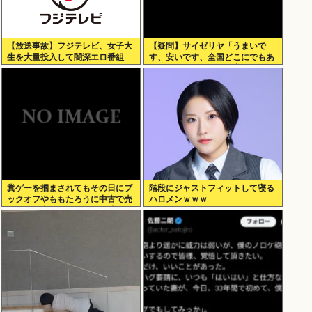
【放送事故】フジテレビ、女子大
【疑問】サイゼリヤ「うまいで
生を大量投入して闇深エロ番組
す、安いです、全国どこにでもあ
www
ります」←こいつの弱点
糞ゲーを掴まされてもその日にブ
階段にジャストフィットして寝る
ックオフやももたろうに中古で売
ハロメンｗｗｗ
りつける事ができなくなる時代に
突入