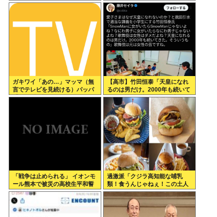
はなく本当に好きな人の子を産
みたい。これってそんなに悪い
こと？」
ガキワイ「あの…」マッマ（無
【高市】竹田恒泰「天皇になれ
言でテレビを見続ける）パッパ
るのは男だけ。2000年も続いて
「おい?勉強しろや?」
きた伝統。歌舞伎も女は駄目だ
よね？」
「戦争は止められる」 イオンモ
過激派「クジラ高知能な哺乳
ール熊本で被災の高校生平和誓
類！食うんじゃねぇ！この土人
う
どもが！！」ハンバーガーもぐ
もぐ