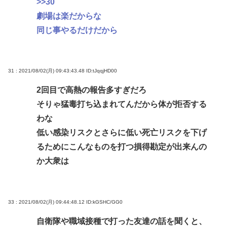
>>30
劇場は楽だからな
同じ事やるだけだから
31 : 2021/08/02(月) 09:43:43.48
ID:tJqqjHD00
2回目で高熱の報告多すぎだろ
そりゃ猛毒打ち込まれてんだから体が拒否する
わな
低い感染リスクとさらに低い死亡リスクを下げ
るためにこんなものを打つ損得勘定が出来んの
か大衆は
33 : 2021/08/02(月) 09:44:48.12
ID:kGSHC/GG0
自衛隊や職域接種で打った友達の話を聞くと、