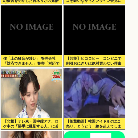
め被害を明かした吉木りさの覚悟
コを吸いながらオンライン会見に
「つらい記憶は浄化できた。子ど
どこのお貴族様だよw
もが知っても大丈夫」
僕「上の騒音が凄い」 管理会社
【芸能】ヒコロヒー コンビニで
「対応できません」 警察「対応で
割引おにぎりは絶対買わない理由
きません」
【悲報】テレ東・田中瞳アナ、ロ
【衝撃動画】韓国アイドルのエ□
ケ中の「勝手に撮影する人」に苦
売り、とうとう一線を超えてしま
言「面識のない方にカメラを向け
う！【乳首あり】
られるのは恐怖」