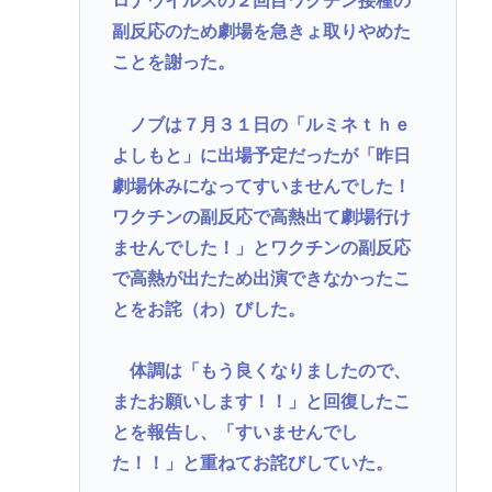
ロナウイルスの２回目ワクチン接種の
なった」 刃物店「刃の欠けを直して研ぎ上げる以
副反応のため劇場を急きょ取りやめた
上、物理的に鉄が削れてサイズが変わるのは当たり
ことを謝った。
前なんですが…」
ノブは７月３１日の「ルミネｔｈｅ
海外旅行したことある人来て！！！！！
よしもと」に出場予定だったが「昨日
一番うまい葉っぱがほうれん草という風潮
劇場休みになってすいませんでした！
ADHD/ASDのケンモメンはどーやって「ドーパミ
ワクチンの副反応で高熱出て劇場行け
ン」出してる？？助けて…
ませんでした！」とワクチンの副反応
で高熱が出たため出演できなかったこ
Powered by livedoor 相互RSS
とをお詫（わ）びした。
体調は「もう良くなりましたので、
またお願いします！！」と回復したこ
とを報告し、「すいませんでし
た！！」と重ねてお詫びしていた。