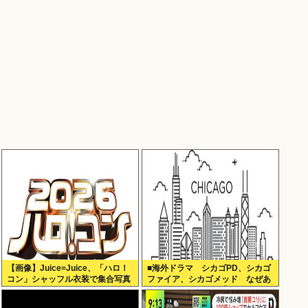
【画像】Juice=Juice、「ハロ！
■海外ドラマ シカゴPD、シカゴ
コン」シャッフル衣装で集合写真
ファイア、シカゴメッド なぜあ
の人は、あそこまで背負うのか