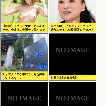
【画像】セクシー女優・明日花キ
国生さゆり 『おニャン子クラブ』
ララ、全盛期の全裸ナマ乳がヌケ
時代のライバル関係語る 伊達みき
る
おが直球質問「たとえば誰で
す？」
女子アナ「ロケ中にこっちを撮影
お盆だよ‼全員集合‼
してくるな！」