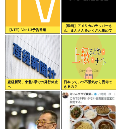
【動画】アメリカのラッパーさ
【NTE】Ver.1.3予告番組
ん、まんさんをたくさん集めて
エチエチダンスを全裸で踊るMV
を撮ってしまう❤
産経新聞、東北6県での発行休止
日本っていつ不景気から脱却で
へ
きるの？