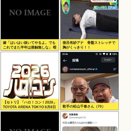
嫁「はいはい抜いてやるよ。でも
後呂有紗アナ 骨盤ストレッチで
これでまた半年は接触無しな」 暗
胸がくっきり！！
黙のこれツラ過ぎるだろ
【セトリ】「ハロ！コン！2026」
歌手の松山千春さん（70）
TOYOTA ARENA TOKYO 8月8日
昼・夜公演セットリス