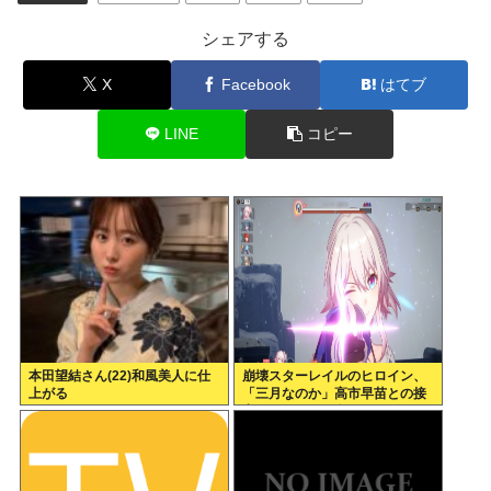
シェアする
X
Facebook
はてブ
LINE
コピー
本田望結さん(22)和風美人に仕
崩壊スターレイルのヒロイン、
上がる
「三月なのか」高市早苗との接
点があまりにも多すぎる。もし
かして早苗がモデル？