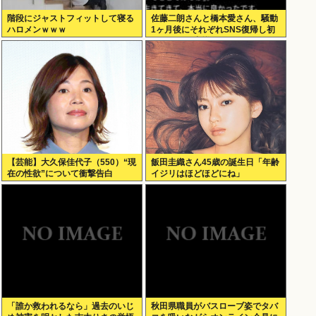
階段にジャストフィットして寝る
佐藤二朗さんと橋本愛さん、騒動
ハロメンｗｗｗ
1ヶ月後にそれぞれSNS復帰し初
ツイートが出揃う
【芸能】大久保佳代子（550）“現
飯田圭織さん45歳の誕生日「年齢
在の性欲”について衝撃告白
イジリはほどほどにね」
「誰か救われるなら」過去のいじ
秋田県職員がバスローブ姿でタバ