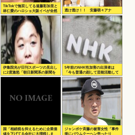
TikTokで無双してる遠藤彩加里と
透け透け！！ 安藤萌々アナ
林仁愛のハロショ大阪イベが全然
売り切れないのは何故？ボトム2
の有
伊集院光が日刊スポーツの見出し
5年前のNHK性加害の出演者は
に2度激怒「朝日新聞系の新聞を
「今も普通の顔して芸能活動して
やめる」と言い出した背景
る」ネット「受信料を取るくらい
なら詳細を伝えよ」
国「相続税を抑えるために企業価
ジャンポケ斉藤の被害女性「事件
値を下げてる会社に大増税しま
後にバウムクーヘン売ったり