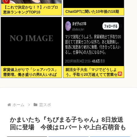
【これで決定かな！？】ハロプロ
ChatGPTに聞いた10年後の18期
恵体ランキングTOP10
家賃値上がりで「シェアハウス」
就活女子大生「マジでどうしよ
需要増。働き盛りの男8人いれば
う。手取り20万超えてて営業セコ
一軒家暮らしも余裕で毎日楽しい
カン以外で転勤無しの会社ない」
ホーム
芸スポ
かまいたち『ちびまる子ちゃん』8日放送
回に登場 今後はロバートや上白石萌音も