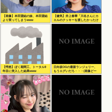
【画像】本田望結の妹、本田望結
【健気】井上春華「川名さんにカ
より実ってしまうwww
エルのクッキーを渡したかったけ
ど、話しかけられず結局自分で食
べた」
【愕然】ぼく期間工、トータル9
日向坂OGの最新ランジェリー、
年目に突入した結果www
もうエグいだろ・・・(画像どー
ん)