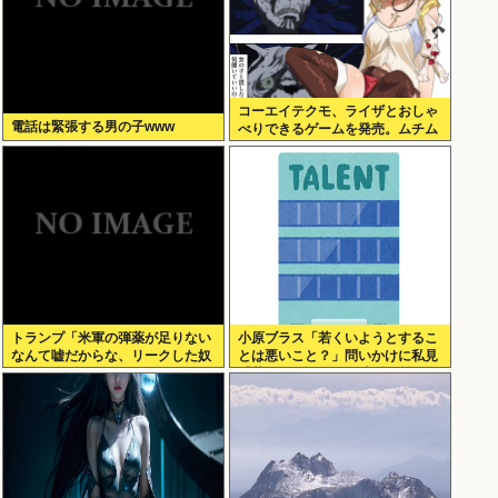
コーエイテクモ、ライザとおしゃ
電話は緊張する男の子www
べりできるゲームを発売。ムチム
チムワァ
トランプ「米軍の弾薬が足りない
小原ブラス「若くいようとするこ
なんて嘘だからな、リークした奴
とは悪いこと？」問いかけに私見
は懲役刑だ！」
「若作りして20代の土俵で戦おう
とし出すとクソ痛いヤツに…」