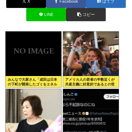
X
Facebook
はてブ
LINE
コピー
みんなで大家さん「成田は日本
アメリカ人の若者の半数近くが
の下町が開発したゴミをエネル
共産主義に好意的であるとの世
ギーに変える技術と核融合発電
論調査が出てしまう
を使うのでエコで高い資産価値
があり利益が出る