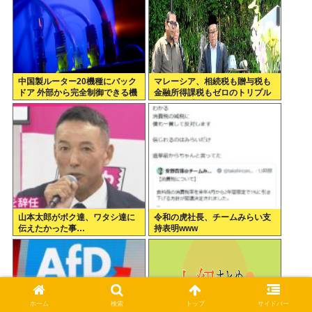
中国製ルーター20機種にバック
マレーシア、相続税も贈与税も
ドア 外部から完全制御できる機
金融所得課税もゼロのトリプル
能が仕込まれていた
ゼロで優秀な移民を海外から集
めてしまう…
山本太郎がボク達、ワタシ達に
令和の虎社長、チームみらい支
伝えたかった事…
持表明www
ホーム
検索
トップ
サイドバー