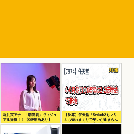
堤礼実アナ 「朗読劇」ヴィジュ
【決算】任天堂「Switch2もマリ
アル撮影！！【GIF動画あり】
カも売れまくりで笑いが止まらん
どすえ！」連結経常利益は前年同
期比2.2倍の2061億円に