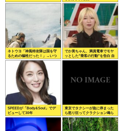
ネトウヨ「神風特攻隊は国を守
でか美ちゃん、満員電車でモヤ
るための犠牲だった！」→いつ
ッとした”乗客の行動”を告白 自
から防衛戦争になったんだ？侵
身を扇子などであおぐ人に「オ
略者だろジャップはwww
イニーがつらくて…」
SPEEDが「Body&Soul」でデ
東京でタクシーが急に停まった
ビューして30年
ら怒り狂ってクラクション鳴ら
してるやつ、だいたい田舎ナン
バーwww