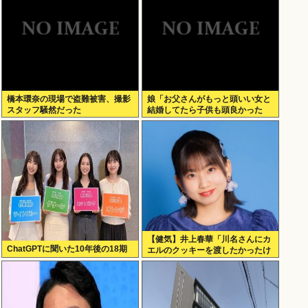
肉」
橋本環奈の現場で盗難被害、撮影
娘「お父さんがもっと頭いい女と
スタッフ騒然だった
結婚してたら子供も頭良かった
よ。頭悪いクソ女と結婚してごめ
んなさいって謝れよ」どう返せば
いい？
【健気】井上春華「川名さんにカ
ChatGPTに聞いた10年後の18期
エルのクッキーを渡したかったけ
ど、話しかけられず結局自分で食
べた」