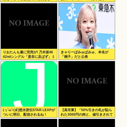
す。低PBRの会社は大増税を覚悟
TikTokライブしててムカついた」
せよ」
りおたんも遂に完売が! 乃木坂46
きゃりーぱみゅぱみゅ、本名が
42ndシングル「是非に及ばず」ミ
「桐子」だと公表
ーグリ 8次完売表がこちら!
(っ´ω`c)幻想水滸伝STAR LEAPが
【高市算】「50%引きの札が貼ら
ついに明日、配信されるね！
れた3000円の肉と、値引きされて
いない1000円の肉では安いのはど
ちらか」父の答え「50%引きの