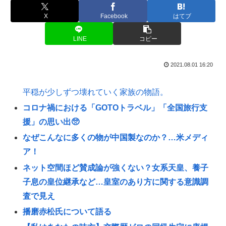
X
Facebook
はてブ
LINE
コピー
2021.08.01 16:20
平穏が少しずつ壊れていく家族の物語。
コロナ禍における「GOTOトラベル」「全国旅行支
援」の思い出🥺
なぜこんなに多くの物が中国製なのか？…米メディ
ア！
ネット空間ほど賛成論が強くない？女系天皇、養子
子息の皇位継承など…皇室のあり方に関する意識調
査で見え
播磨赤松氏について語る