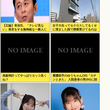
【正論】有吉氏、「テレビ見な
女子大生ってセクロスしてるくせ
い」発言をする無神経な一般人に
に澄ました顔で授業受けてるのは
憤慨
何故？？
高級時計ってやっぱりカッコ良く
看護助手のゆうちゃん(30)「カチ
ね？
ンときた」 入院患者の男(90)に顔
面パンチを叩き込む 逮捕