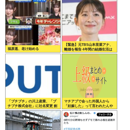
ジイばっかりになるよ
【緊急】元TBS山本里菜アナ、
福原遥、老け始める
離婚を報告 4年間の結婚生活は
「宝物」
「プチプチ」の川上産業、「プ
マチアプで会った外国人から
チプチ株式会社」に社名変更 創
「妊娠した」って言われたんや
業58年で
が