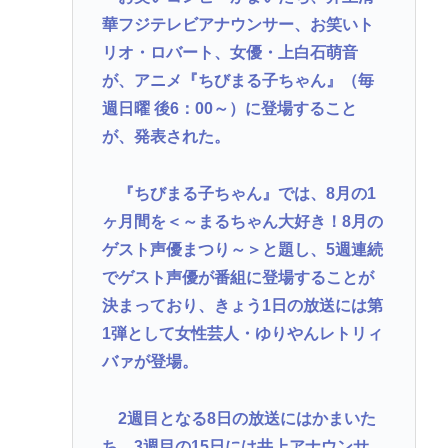
界」
華フジテレビアナウンサー、お笑いト
リオ・ロバート、女優・上白石萌音
重大インシデント該当せず、ANAと国交省機の接近
が、アニメ『ちびまる子ちゃん』（毎
で航空機衝突防止装置（TCAS）の警報が作動したト
週日曜 後6：00～）に登場すること
ラブル、羽田空港沖、全日空に通知
が、発表された。
【悲報】高市さん、非核三原則「今後も堅持してい
く」の表現を削除www
『ちびまる子ちゃん』では、8月の1
中国SNS なぜフランス人はこれほど日本が好きな
ヶ月間を＜～まるちゃん大好き！8月の
のか? 投稿では「中国人も日本が好き」「普通の人
ゲスト声優まつり～＞と題し、5週連続
は…」[8/6]
でゲスト声優が番組に登場することが
【東京】睡眠時無呼吸症候群診断後に死亡事故=運転
決まっており、きょう1日の放送には第
の無職男（34）、独断で治療中断-危険運転致死罪適
1弾として女性芸人・ゆりやんレトリィ
用も
バァが登場。
Powered by livedoor 相互RSS
2週目となる8日の放送にはかまいた
ち、3週目の15日には井上アナウンサ