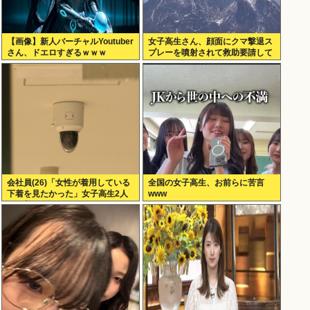
【画像】新人バーチャルYoutuber
女子高生さん、顔面にクマ撃退ス
さん、ドエロすぎるｗｗｗ
プレーを噴射されて救助要請して
しまう
会社員(26)「女性が着用している
全国の女子高生、お前らに苦言
下着を見たかった」女子高生2人
www
の下着を盗撮