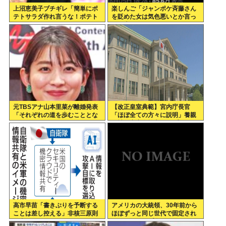
上沼恵美子ブチギレ「簡単にポ
楽しんご「ジャンポケ斉藤さん
テトサラダ作れ言うな！ポテト
を貶めた女は気色悪いとか言っ
サラダ作りてしんどいんやで！
てる癖にフェラするとか口だけ
」
は素直なんだな！週刊誌から金
もらってるだろ」
元TBSアナ山本里菜が離婚発表
【改正皇室典範】宮内庁長官
「それぞれの道を歩むこととな
「ほぼ全ての方々に説明」養親
りました」
候補の宮家皇族方に 男系男子の
養子候補は「把握せず」
高市早苗「書きぶりを予断する
アメリカの大統領、30年前から
ことは差し控える」非核三原則
ほぼずっと同じ世代で固定され
見直しについて
てる（トランプ含む）。そらジ