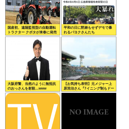
国産初、遠隔監視型の自動運転
平和の日に黙祷もせずデモで暴
トラクター クボタが来春に発売
れるパヨクさんたち
大阪府警、当然のように無抵抗
【お気持ち表明】元メジャー上
のおっさんを射殺…www
原浩治さん『7イニング制もドー
ムも反対。球児の生の声を聞
け！』