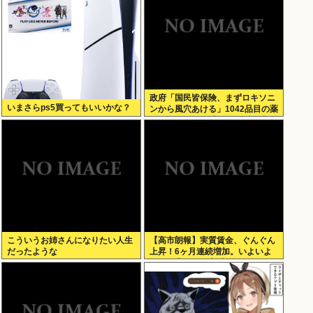
政府「国民皆保険、まずロキソニ
いまさらps5買ってもいいかな？
ンから風穴あける」1042品目の薬
価4分の1を保険適用外で財布直
撃、2027年3月開始
こういうお姉さんになりたい人生
【高市朗報】実質賃金、ぐんぐん
だったような
上昇！6ヶ月連続増加。いよいよ
国民も豊かさを実感か？インフレ
加速しなければ