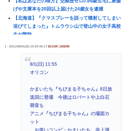
【私はあなたの味方】交際歴ゼロの同級生宅に唐揚
げや文庫本を20回以上届けた24歳女を逮捕
【北海道】『クマスプレーを誤って噴射してしまい
浴びてしまった』トムラウシ山で登山中の女子高校
生が熊除
【土用丑の日に食中毒】ドン・キホーテ出店の露店
1 : 2021/08/01(日) 15:45:39.17
ID:CAP_USER9
で「うなぎの蒲焼」食べ14人が発熱や下痢
おまえらが今までに使った事がある【ズル休み】の
8/1(日) 11:55
理由
オリコン
【悲報】女子自転車競技、ブラに綿を詰めまくって
空気抵抗を減らすチート技が発覚ｗｗｗ
かまいたち『ちびまる子ちゃん』8日放
パズー「お父さん嘘つき呼ばわりされて死んじゃっ
送回に登場 今後はロバートや上白石
た」ってセリフあるけど、どんな自殺方法だった
萌音も
の？
アニメ『ちびまる子ちゃん』の場面カ
「バス停にされてる？」幼稚園バスが自宅前に“無断
ット
停車” 敷地内に侵入も…保護者マナーに「我慢の限
お笑いコンビ・かまいたち、井上清