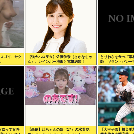
がスゴイ、セク
【強火ハロヲタ】佐藤佳奈（さかなちゃ
とりわさを食べて車
し
ん）、レインボー池田と電撃結婚！
師「ギラン・バレー
に絶望。死んだ方が
る奴って女呼
【画像】辻ちゃんの娘（17）の水着姿、
【大甲子園】被災地