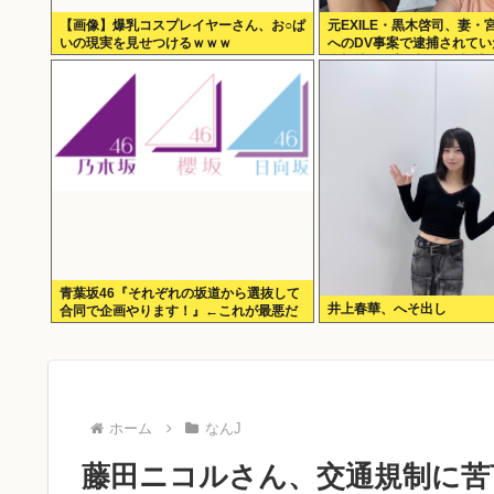
【画像】爆乳コスプレイヤーさん、お○ぱ
元EXILE・黒木啓司、妻・
いの現実を見せつけるｗｗｗ
へのDV事案で逮捕されて
身打撲、頭部裂傷及び打撲
青葉坂46『それぞれの坂道から選抜して
井上春華、へそ出し
合同で企画やります！』←これが最悪だ
よな
ホーム
なんJ
藤田ニコルさん、交通規制に苦