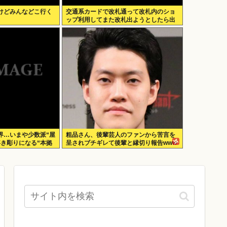
けどみんなどこ行く
交通系カードで改札通って改札内のショ
ップ利用してまた改札出ようとしたら出
られなくてワロタ
界…いまや少数派“屋
粗品さん、後輩芸人のファンから苦言を
浮き彫りになる“本拠
呈されブチギレて後輩と縁切り報告www
ームのデメリット