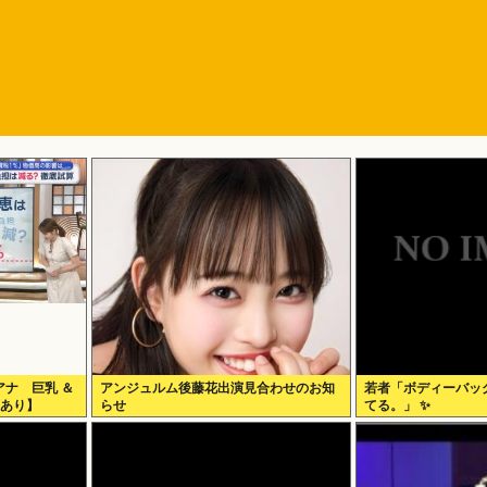
ナ 巨乳 ＆
アンジュルム後藤花出演見合わせのお知
若者「ボディーバッ
画あり】
らせ
てる。」 ✨