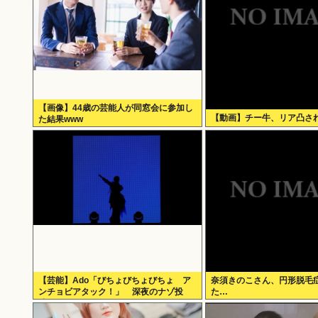
【画像】44歳の芸能人が同窓会に参加し
【動画】チー牛、リア凸さ
た結果www
【芸能】Ado「びちょびちょびちょ ア
奈須きのこさん、円形脱毛
ンチョビアタック！」 深夜のナゾ投
た…
稿...