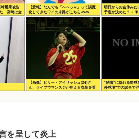
宮崎麗果被告
【悲報】なんでも「へへっｗ」って誤魔
明日からお盆休みだ
いた 宮崎は全
化してきたワイの末路がこちらwww
予定か決めた？ ‍♂ ☀
の怪我
【画像】ビリー・アイリッシュ(24)さ
“酷暑”に揺れる野球
ん、ライブでマンスジが見える衣装を着
外球場”での試合で
て炎上
地がドーム球場”チ
言を呈して炎上