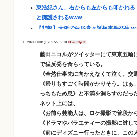
東浩紀さん、右からも左からも叩かれる
と擁護されるwww
【悲報】大阪で白昼堂々誘拐事件発生 w
国税 ギャンブル脱税パパ活etc..「こ
1 : 2021/08/01(日) 05:55:52.10
ID:oamfljzC0
【九州名物】鶏刺し食べた医師、全身麻
藤田ニコルがツイッターにて東京五輪
京大病院、脳腫瘍摘出手術で誤って腫瘍
で猛反発を食らっている。
【悲報】中居正広「俺が来たことは内緒
《全然仕事先に向かえなくて泣く。交
イチローの晩年(2011-2019)の成績、
《帰りもすごく時間かかりそう。はぁ
っちもため息》と不満を漏らすのだっ
『ヤニねこ』新海誠、水島努、綾辻行人ら
ネット上には、
避難所地獄と化す「ずっと同じ食べ物&
《お前ら芸能人は、ロケ撮影で普段か
染」
《ドラマやバラエティーの撮影に対し
高橋名人が左手のバネを取るため手術を
《前にディズニー行ったときに、この