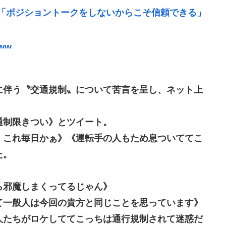
「ポジショントークをしないからこそ信頼できる」
ww
んなことでは国民の信用がなくなってしまう」
痺へ…「死んだほうが良かった」
に伴う〝交通規制〟について苦言を呈し、ネット上
の無い部位を摘出 脳幹など損傷受け植物状態に
だべ」極秘で熊本でボランティアをしていた
通制限きつい》とツイート。
流石に擁護できないwww
。これ毎日かぁ》《運転手の人もため息ついててこ
た。
クリエイターが絶賛 過激描写はBPOでも議論に
断水でトイレ流せず悪臭&床に直接就寝&コロナ感
ら邪魔しまくってるじゃん》
て一般人は今回の貴方と同じことを思っています》
決意
人たちがロケしててこっちは通行規制されて迷惑だ