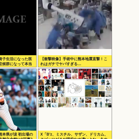
椅子生活になった医
【衝撃映像】手術中に熊本地震直撃！こ
症候群になって本当
れはガチでヤバすぎる…
良かったと思った」
熊本県が涙 初出場の
X「B’z、ミスチル、サザン、ドリカム、