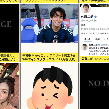
リ音どうしてん
エッッッッッッッッッッッッッ！
熊本代表有明高校、
アウトから逆転勝利
…敬語使え 」
中村敬斗 かっこいいアスリート調査 1位
佐藤二朗（さとじろ
でお前はどう
W杯でインスタフォロワー127万増 人気
爆発 …2位 高橋藍 3位 大谷翔平