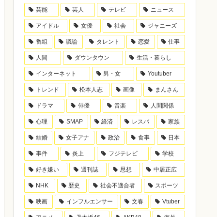
芸能
芸人
テレビ
ニュース
アイドル
女優
社会
ジャニーズ
番組
議論
タレント
恋愛
仕事
人間
ダウンタウン
生活・暮らし
インターネット
男・女
Youtuber
トレンド
松本人志
画像
まんさん
ドラマ
俳優
音楽
人間関係
心理
SMAP
経済
レスバ
家族
結婚
女子アナ
政治
食事
日本
事件
炎上
フジテレビ
学校
好き嫌い
週刊誌
思想
中居正広
NHK
歴史
社会不適合者
スポーツ
映画
インフルエンサー
文春
Vtuber