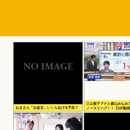
三山賀子アナと森山みなみア
おまえら「お盆玉」いくらあげる予定？
ノースリーブ！！【GIF動