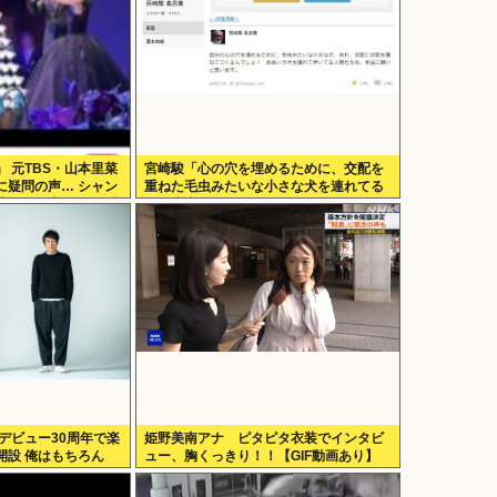
 元TBS・山本里菜
宮崎駿「心の穴を埋めるために、交配を
に疑問の声… シャン
重ねた毛虫みたいな小さな犬を連れてる
式も結婚生活は4年半
人、本当に醜い」←これどう思う？
hingがデビュー30周年で楽
姫野美南アナ ピタピタ衣装でインタビ
開設 俺はもちろん
ュー、胸くっきり！！【GIF動画あり】
geに入れてきたぞ