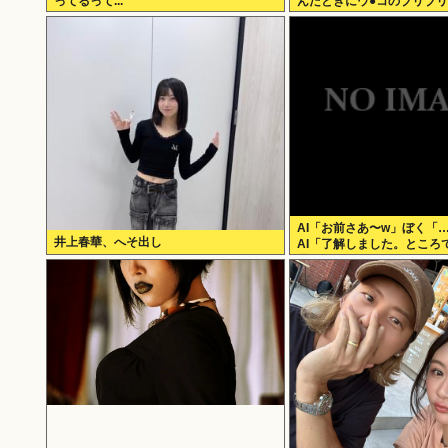
ってるって...
んだときにウ●コのブリブ
の？？
AI「お前さあ〜w」ぼく「
井上春華、へそ出し
AI「了解しました。ところ
思いますか？」 これ