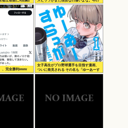
京都立命館に9回裏2
スピッツがまだ現役なの凄いよな。今の
歌手が30年後にやれてるだろうか？」
女子高生がプロ野球選手を目指す漫画、
）、完全勝利www
ついに発見される その名も「ゆーあーす
らっがー」