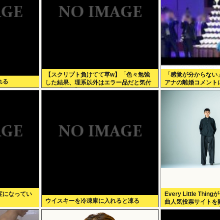
【スクリプト負けてて草w】「色々勉強
「感覚が分からない」
れる
した結果、理系以外はエラー品だと気付
アナの離婚コメント
いた【ガチ】」について、もっと具体的
パンタワーの超豪華
に話そうか
で終止符
症になってい
Every Little T
ウイスキーを冷凍庫に入れると凍る
曲人気投票サイトを
Face the Chan