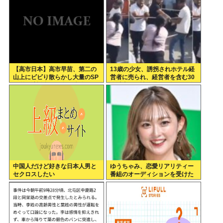
【高市日本】高市早苗、第二の
13歳の少女、誘拐されホテル経
山上にビビり散らかし大量のSP
営者に売られ、経営者を含む30
を従え演説台にも全面防弾ガラ
人以上から性的暴行。怒った群
スを設置
集が折檻(動画有)。ホテルはブ
ルドーザーで撤去
中国人だけど好きな日本人男と
ゆうちゃみ、恋愛リアリティー
セクロスしたい
番組のオーディションを受けた
過去を激白「10回くらい落ちて
るんです」