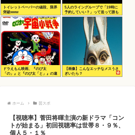
トイレットペーパーの値段、限界
5人のライングループで「19時に
突破www
予約していい？」って送って誰も
返事しないから無視でいいよね？
ドラえもん映画、『のび太
【画像】こんなエッチなメスうさ
「の」』と『のび太「と」』の違
ぎいたら？
いがわからないと話題に
ホーム
芸スポ
【視聴率】菅田将暉主演の新ドラマ「コン
トが始まる」初回視聴率は世帯８・９％、
個人５・１％