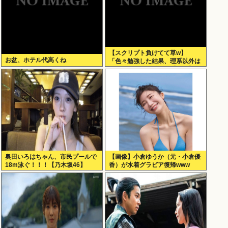
【スクリプト負けてて草w】
お盆、ホテル代高くね
「色々勉強した結果、理系以外は
エラー品だと気付いた【ガチ】」
について、もっと具体的に話そう
か
奥田いろはちゃん、市民プールで
【画像】小倉ゆうか（元・小倉優
18m泳ぐ！！！【乃木坂46】
香）が水着グラビア復帰www