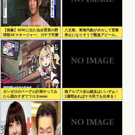
【画像】NHKに出た仙台育英の野
八丈島、東海汽船がポカして営業
球部JKマネージャー、ガチで可愛
停止になりそうで緊急アピール。
いぞ
生活物資が届かなくなるかも。ア
シタバ以外に食うものがねえ
ゼンゼロのベーグル計画やってみ
南アルプス全山縦走はいいぞぉ！
たら面白すぎてワロタwww
1週間あればケモ民でも出来る！
お盆休みにやってみなイカ？