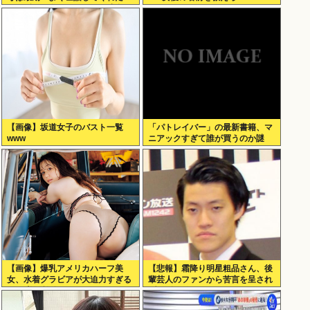
ね。ずっと嫌いだったのが残念だ
よ」と言って死んだ
【画像】坂道女子のバスト一覧
「パトレイバー」の最新書籍、マ
www
ニアックすぎて誰が買うのか謎
【画像】爆乳アメリカハーフ美
【悲報】霜降り明星粗品さん、後
女、水着グラビアが大迫力すぎる
輩芸人のファンから苦言を呈され
www美澄衿依がむっちりマシュマ
ブチギレ発狂…
ロボディを解放！！