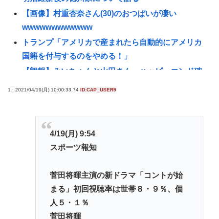
【画像】村重杏奈さん(30)のおつぱいが凄い
wwwwwwwwwwww
トランプ「アメリカで産まれたら自動的にアメリカ
国籍を付与するのをやめる！」
【朗報】みいちゃんと山田さん、ハッピーエンド確
定最後はママに埋葬される・・・・・・・・・
1 : 2021/04/19(月) 10:00:33.74
ID:CAP_USER9
中国人22人がタイの空港で搭乗拒否される、警備員
が「つり目」ジェスチャー―香港メディア [8/6]
【画像】小倉ゆうか（元・小倉優香）が水着グラビ
4/19(月) 9:54
ア復帰
スポーツ報知
【画像】令和のJKの待ち受け画像、俺たちには眩し
すぎるwww
菅田将暉主演の新ドラマ「コントが始
とんこつらーめんが全く流行らない理由ってなんや
まる」初回視聴率は世帯８・９％、個
ろな？
人５・１％
【高市】 糖尿病内科クリニック、待合室に『ドカ食
菅田将暉