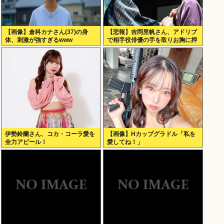
【画像】倉科カナさん(37)の身
【悲報】吉岡里帆さん、アドリブ
体、刺激が強すぎるwww
で相手役俳優の手を取りお胸に押
し当てる（画像あり）
伊勢鈴蘭さん、コカ・コーラ愛を
【画像】Hカップグラドル「私を
全力アピール！
愛してね！」