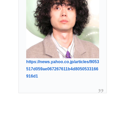
https://news.yahoo.co.jp/articles/9053
517d059ae067267611b4d8050533166
916d1