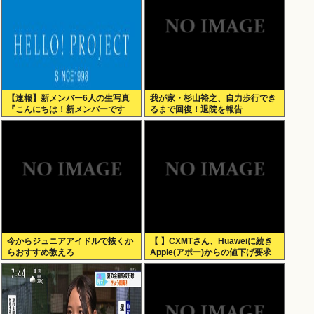
【速報】新メンバー6人の生写真
我が家・杉山裕之、自力歩行でき
『こんにちは！新メンバーです
るまで回復！退院を報告
☆』
今からジュニアアイドルで抜くか
【 】CXMTさん、Huaweiに続き
らおすすめ教えろ
Apple(アポー)からの値下げ要求
も拒否！！！半導体バボー継続
へ！！！