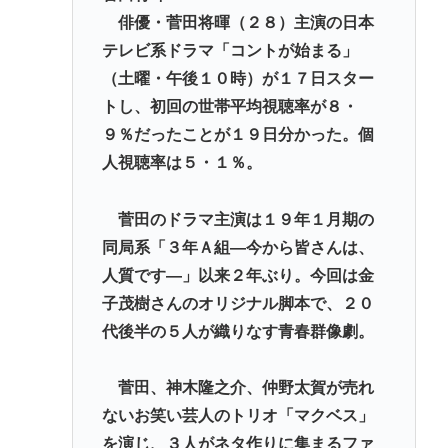
いダイスキ！もちづきさん』を置いてしまい炎上
俳優・菅田将暉（２８）主演の日本
テレビ系ドラマ「コントが始まる」
「盆踊り」に「うるせぇ」と苦情がある為使える公
（土曜・午後１０時）が１７日スター
園が半減 取材ではうるさいと答える住民はおらず こ
トし、初回の世帯平均視聴率が８・
どおじみたいのが電話してんだろな
９％だったことが１９日分かった。個
ビニコンの店員がいらっしゃいませー！言わないか
人視聴率は５・１％。
ら本社にクレームいれてやりましたよ！www
ここ数年「どっちもどっち」とか「まだわからない
菅田のドラマ主演は１９年１月期の
から叩くな」とかゆうチキン野郎が増えたけどどっ
同局系「３年Ａ組―今から皆さんは、
から来たの？(´・ω・`)
人質です―」以来２年ぶり。今回は金
子茂樹さんのオリジナル脚本で、２０
Powered by livedoor 相互RSS
代後半の５人が織りなす青春群像劇。
菅田、神木隆之介、仲野太賀が売れ
ないお笑い芸人のトリオ「マクベス」
を演じ、３人がネタ作りに集まるファ