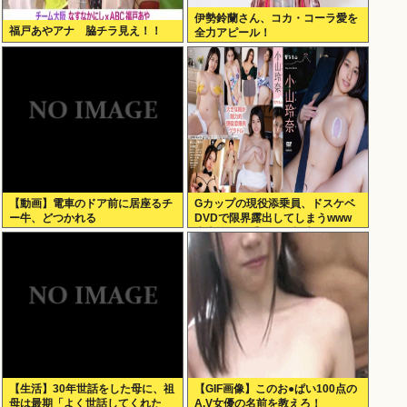
伊勢鈴蘭さん、コカ・コーラ愛を
福戸あやアナ 脇チラ見え！！
全力アピール！
【動画】電車のドア前に居座るチ
Gカップの現役添乗員、ドスケベ
ー牛、どつかれる
DVDで限界露出してしまうwww
小山玲奈、手ぶらや極小ビキニで
大放出！！新作「聖なる山」の動
画＆画像まとめ！
【生活】30年世話をした母に、祖
【GIF画像】このお●ぱい100点の
母は最期「よく世話してくれた
A.V女優の名前を教えろ！