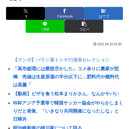
X
Facebook
はてブ
LINE
コピー
2021.04.19 10:30
【マンガ】バラシ屋トシヤの漫画セレクション
「高市総理には愛想尽かした」コメ余りに農家が悲
鳴 売値は生産原価の半分以下に…肥料代や燃料代
は高騰「
【動画】ピザを食う松本まりかさん、なんかヤバい
W杯アジア予選等で韓国サッカー協会がやらかしまく
りだと発覚、「いきなり共同開催になったしな」と
日韓共
明治維新後の徳川家について語る