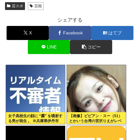
芸スポ
芸能
シェアする
X
Facebook
はてブ
LINE
コピー
女子高校生の顔に “霧” を噴射す
【画像】ビビアン・スー（51）
る男が発生 。 ※兵庫県伊丹市
とかいう台湾の宮沢りえがレベ
チすぎる