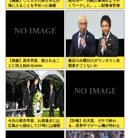
【胸糞】ウミガメの赤ちゃんが
高市洋一「内閣人事局がようや
海に入ることを手伝った偽善
くワークした。」→財務省官僚
者、最悪の行動だったことが判
の左遷記事を喜んでポスト
明
【画像】高市早苗、殺されるこ
最近の水曜日のダウンタウン末
とに怯え始めるwww
期臭すごくないか
今日の高市早苗、お昼過ぎには
【訃報】任天堂、ガチで終わ
広島から脱出して17時には歯医
る…世界中でゲーム機が売れな
者に寄ってそのまま帰宅
くなってしまった模様