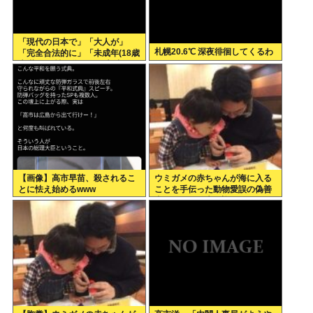
「現代の日本で」「大人が」
札幌20.6℃ 深夜徘徊してくるわ
「完全合法的に」「未成年(18歳
未満)」と性行為をする方法って
あるの？
【画像】高市早苗、殺されるこ
ウミガメの赤ちゃんが海に入る
とに怯え始めるwww
ことを手伝った動物愛誤の偽善
者、最悪の結末を迎える