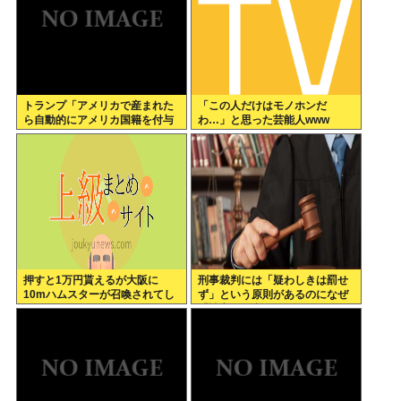
トランプ「アメリカで産まれた
「この人だけはモノホンだ
ら自動的にアメリカ国籍を付与
わ…」と思った芸能人www
するのをやめる！」
押すと1万円貰えるが大阪に
刑事裁判には「疑わしきは罰せ
10mハムスターが召喚されてし
ず」という原則があるのになぜ
まうボタン
「性交の同意がなかった」とい
う確かめようが無いもので有罪
になるの？