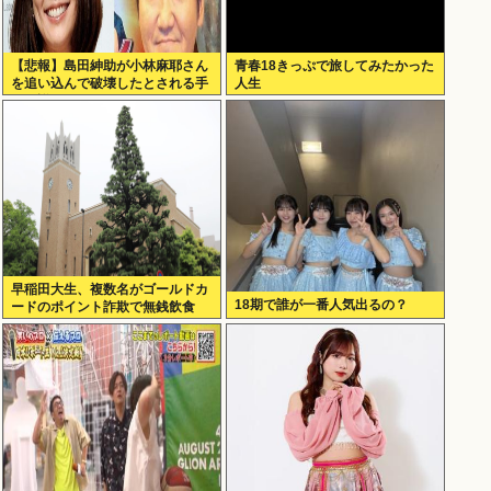
【悲報】島田紳助が小林麻耶さん
青春18きっぷで旅してみたかった
を追い込んで破壊したとされる手
人生
口の詳細が明らかに･･････！！
早稲田大生、複数名がゴールドカ
18期で誰が一番人気出るの？
ードのポイント詐欺で無銭飲食