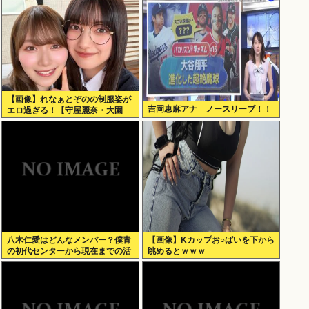
【画像】れなぁとぞのの制服姿が
吉岡恵麻アナ ノースリーブ！！
エロ過ぎる！【守屋麗奈・大園
玲】【櫻坂46】
八木仁愛はどんなメンバー？僕青
【画像】Kカップお○ぱいを下から
の初代センターから現在までの活
眺めるとｗｗｗ
動を紹介