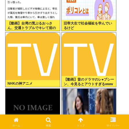
【動画】台湾の荒ぶるおっさ
旧帝大生で社会福祉を学んでい
ん、交通トラブルでキレて前の
るけど
車の運転手をナイフで斬りつけ
るも壮絶な返り討ちにあう
【動画】昔のドラマのレ●プシー
NHKの神アニメ
ン、今見るとアウトすぎるwww
ホーム
検索
トップ
サイドバー