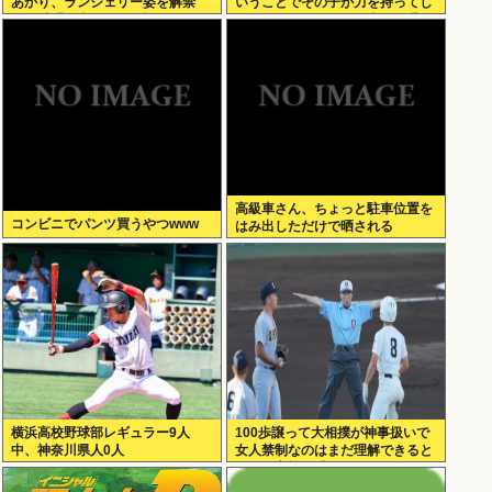
あかり、ランジェリー姿を解禁
いうことでその子が力を持ってし
www卒業後初フォトブックで
まわないように、研修生とは喋ら
SEXY下着ショットを大胆披
ないようにしてる」
露！！
高級車さん、ちょっと駐車位置を
コンビニでパンツ買うやつwww
はみ出しただけで晒される
wwwWwwWWw
横浜高校野球部レギュラー9人
100歩譲って大相撲が神事扱いで
中、神奈川県人0人
女人禁制なのはまだ理解できると
して、高校野球のグラウンドが女
人禁制だったのはマジ意味わから