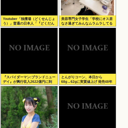
Youtuber「独擅場（どくせんじょ
美容専門女子学生「学校にオス居
う）」普通の日本人「『どくだん
なさ過ぎてみんなムラムラしてる
じょう』ね もしかして中国人？」
」
er「それは独壇場」
『スパイダーマン:ブランドニュー
とんがりコーン、本日から
デイ』が興行収入2622億円に到
68g→62gに実質値上げ 発売48年
達！2週目も好調に推移へ
で初の箱縮小 メーカー「CO2も
1067トン削減できます笑」