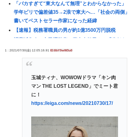
「バカすぎて“東大なんて無理”とわからなかった」
学年ビリで偏差値35→2浪で東大へ…「社会の両側」
書いてベストセラー作家になった経緯
【速報】税務署職員の男が約1億3500万円脱税
護憲派集会で市民運動家の菱山南帆子さん「責任あ
る未来像を若者たちに」平和の尊さを訴える 北海道
1 : 2021/07/30(金) 12:05:16.91
ID:8bY9wW3u0
北見市
韓国サッカー協会審判部関係者「外国人審判たちが
先にマッサージを望んだ」と主張 [8/10]
玉城ティナ、WOWOWドラマ「キン肉
【悲報】35歳実家暮らし底辺メンヘラ無職喪女
マン THE LOST LEGEND」でミート君
【なぞなぞ】義母、義妹、エ口いのどっち！
に！
https://eiga.com/news/20210730/17/
スーパーカブとハンターカブで迷っているどっちが
いいの
Redditを読んでると外人って日本に対してはよく調
べもせずに思い込みで勝手に議論してるよな