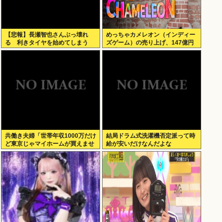
【悲報】長瀬智也さんぶっ壊れ
めっちゃカメレオン（インディー
る 利きタイヤを始めてしまう
ズゲーム）の売り上げ、147億円
www（動画あり）
突破www
共働き夫婦「世帯年収1000万だけ
結局ドラム式洗濯機否定派って時
ど東京じゃマイホームが買えませ
給が安いだけなんだよな
ん 」