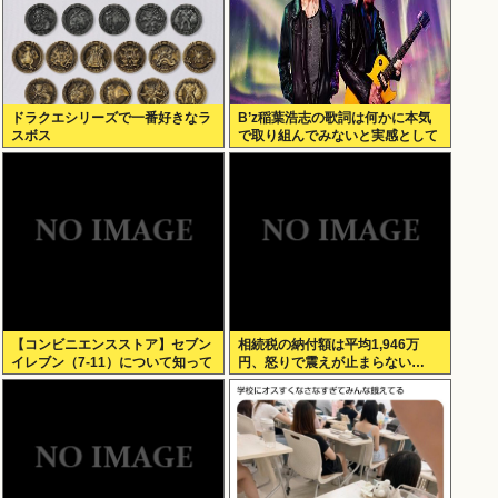
ドラクエシリーズで一番好きなラ
B’z稲葉浩志の歌詞は何かに本気
スボス
で取り組んでみないと実感として
わからない
【コンビニエンスストア】セブン
相続税の納付額は平均1,946万
イレブン（7-11）について知って
円、怒りで震えが止まらない…
いること