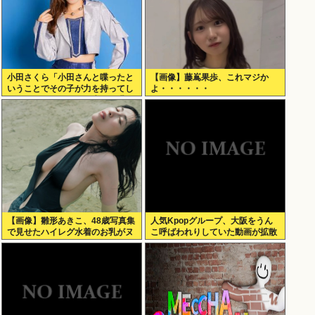
小田さくら「小田さんと喋ったと
【画像】藤嶌果歩、これマジか
いうことでその子が力を持ってし
よ・・・・・・
まわないように、研修生とは喋ら
ないように
【画像】雛形あきこ、48歳写真集
人気Kpopグループ、大阪をうん
で見せたハイレグ水着のお乳がヌ
こ呼ばわれりしていた動画が拡散
ケる
www