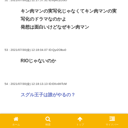
52 : 2021/07/30(金) 12:17:57.31
ID:eyKcZOScr
キン肉マンの実写化じゃなくてキン肉マンの実
写化のドラマなのかよ
発想は面白いけどなぜキン肉マン
53 : 2021/07/30(金) 12:18:04.07
ID:Qyr2Olbx0
RIOじゃないのか
54 : 2021/07/30(金) 12:18:13.13
ID:EKn9IITcM
スグル王子は誰がやるの？
56 : 2021/07/30(金) 12:18:20.48
ID:d7IF8Aam0
ホーム
検索
トップ
サイドバー