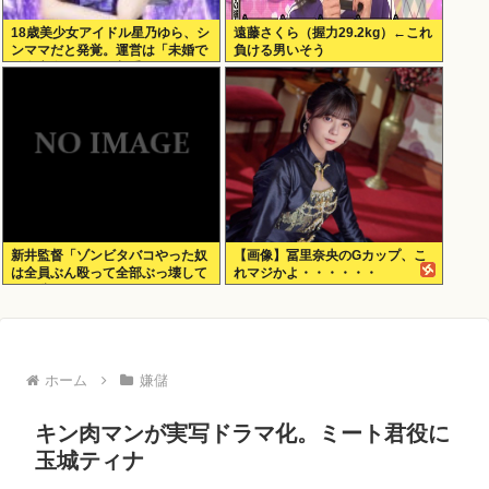
18歳美少女アイドル星乃ゆら、シ
遠藤さくら（握力29.2kg）←これ
ンママだと発覚。運営は「未婚で
負ける男いそう
現在交際している相手もいないの
で大丈夫」と発表
新井監督「ゾンビタバコやった奴
【画像】冨里奈央のGカップ、こ
は全員ぶん殴って全部ぶっ壊して
れマジかよ・・・・・・
から辞めたい」
ホーム
嫌儲
キン肉マンが実写ドラマ化。ミート君役に
玉城ティナ