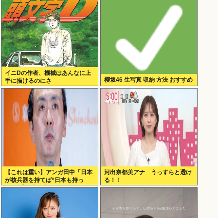
ん
イニDの作者、機械はあんなに上
櫻坂46 生写真 収納 方法 おすすめ
手に描けるのにさ
【これは重い】アンガ田中「日本
河出奈都美アナ うっすらと透け
が核兵器を持てば“日本も持っ
る！！
た”と世界中に広がる」