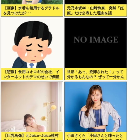
【画像】水着を着用するグラドル
元乃木坂46・山崎怜奈、突然「妊
を見つけたが･･･
娠」だけ公表した理由を語
る！！！
【悲報】食用コオロギの会社、イ
旦那「あっ、托卵された！」って
ンターネットのデマのせいで倒産
分かるもんなの？ ぜってー分かん
へ
ないだろ。
【巨乳画像】元Juice=Juice植村
小田さくら「小田さんと喋ったと