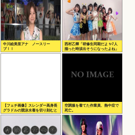
中川絵美里アナ ノースリー
西村乙輝「研修生同期だよ ✨7人
ブ！！
揃った時涙出そうになったよね」
【フェチ画像】スレンダー高身長
空調服を着てた作業員、熱中症で
グラドルの競泳水着を切り刻むと
死亡。
ヌルヌル 大開脚×マッサージ
【鹿】