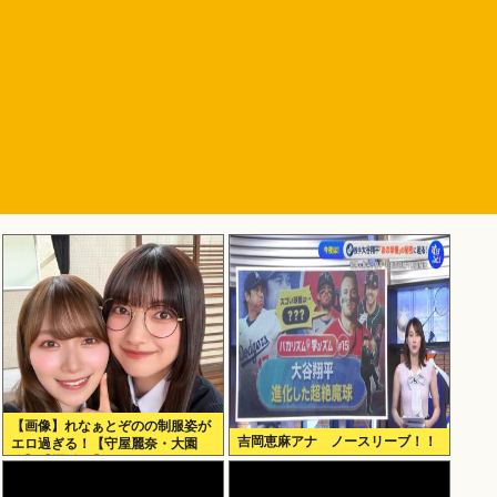
【画像】れなぁとぞのの制服姿が
吉岡恵麻アナ ノースリーブ！！
エロ過ぎる！【守屋麗奈・大園
玲】【櫻坂46】