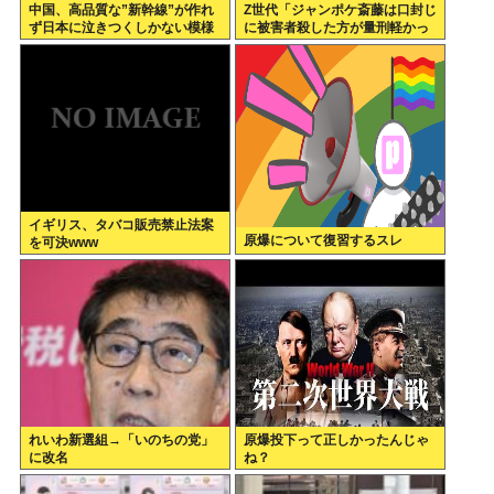
中国、高品質な”新幹線”が作れ
Z世代「ジャンポケ斎藤は口封じ
ず日本に泣きつくしかない模様
に被害者殺した方が量刑軽かっ
www
ただろ 」←1万いいね❤️
イギリス、タバコ販売禁止法案
原爆について復習するスレ
を可決www
れいわ新選組→「いのちの党」
原爆投下って正しかったんじゃ
に改名
ね？