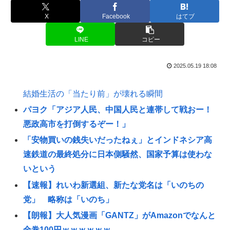
X
Facebook
はてブ
LINE
コピー
2025.05.19 18:08
結婚生活の「当たり前」が壊れる瞬間
パヨク「アジア人民、中国人民と連帯して戦おー！
悪政高市を打倒するぞー！」
「安物買いの銭失いだったねぇ」とインドネシア高
速鉄道の最終処分に日本側騒然、国家予算は使わな
いという
【速報】れいわ新選組、新たな党名は「いのちの
党」 略称は「いのち」
【朗報】大人気漫画「GANTZ」がAmazonでなんと
全巻100円ｗｗｗｗｗｗ