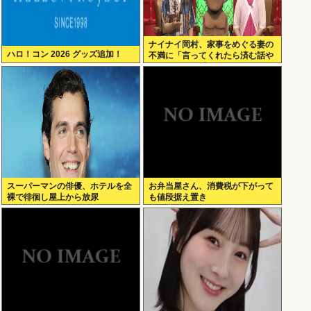
ナイナイ岡村、家事をめぐる妻の
ハロ！コン 2026 グッズ追加！
不満に「言ってくれたら済む話や
ん」になるみ「バイトやったらク
ビやで」説教受け黙り込む
スーパーマンの俳優、ホテルを全
お弁当屋さん、消費税が下がって
裸で徘徊し屋上から放尿
も値段据え置き