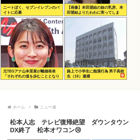
ニートぼく、セブンイレブンのバ
【画像】本田望結の妹の乳房、本
イトに応募
田望結よりたわわに実ってしま
う！
元TBSアナ山本里菜が離婚発表
路上で小学生に痴漢行為 男子高校
「それぞれの道を歩むこととなり
生（16）逮捕
ました」
ホーム
ニュー速
松本人志 テレビ復帰絶望 ダウンタウン
DX終了 松本オワコン😢