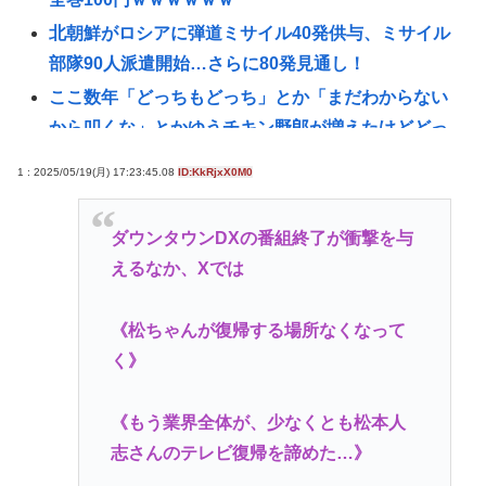
北朝鮮がロシアに弾道ミサイル40発供与、ミサイル
部隊90人派遣開始…さらに80発見通し！
ここ数年「どっちもどっち」とか「まだわからない
から叩くな」とかゆうチキン野郎が増えたけどどっ
から来たの？(´・ω・`)
1 : 2025/05/19(月) 17:23:45.08
ID:KkRjxX0M0
【動画】手術中に熊本地震直撃やばすぎwww
ナイナイ岡村、家事をめぐる妻の不満に「言ってく
ダウンタウンDXの番組終了が衝撃を与
れたら済む話やん」になるみ「バイトやったらクビ
えるなか、Xでは
やで」説教受け黙り込む | バイトちゃうやろ
医療脱毛・脱毛サロンを考えてるんだが！脱毛モメ
《松ちゃんが復帰する場所なくなって
ンいるか？？
く》
自民党「日本人56す56す56す56す56すコロスコロス
コロス…」←こいつの過去
《もう業界全体が、少なくとも松本人
【戦後最長】日本、なんと74ヶ月連続で景気回復し
志さんのテレビ復帰を諦めた…》
ていた‥‥