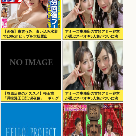
【画像】東雲うみ、食い込み水着
アミーズ事務所の首領アミー谷本
で100cmヒップを大胆露出
が選ぶスペオキ5人集がついに決
www「週刊SPA!」のグラビアオ
定してしまう
フショットが万バズ！！！
【谷原店長のオススメ】桜玉吉
アミーズ事務所の首領アミー谷本
「満喫漫玉日記 深夜便」 ギャグ
が選ぶスペオキ5人集がついに決
漫画家としての苦悩経た中年の日
定してしまう
常に共感