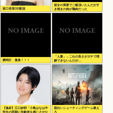
彼女の実家でご飯頂いたんだがす
坂口杏里OD配信
き焼きの肉が鶏肉だった
「人妻」←これの良さがガチで理
腕時計、激臭！！！
解できないんだが…
【逸材】江口紗耶「小島はなは中
面白いシューティングゲーム教え
学生の同期に年齢差を感じさせな
ろ