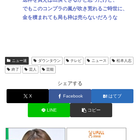
でもこのコンプラの嵐が吹き荒れるご時世に、
金を積まれても局も枠は売らないだろうな
ニュー速
ダウンタウン
テレビ
ニュース
松本人志
終了
芸人
芸能
シェアする
X
Facebook
はてブ
LINE
コピー