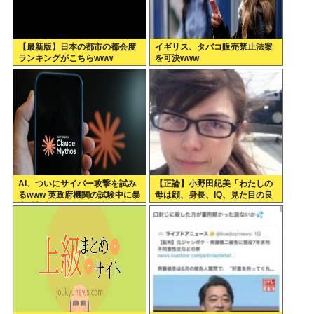
【最新版】日本の都市の都会度
イギリス、タバコ販売禁止法案
ランキングがこちらwww
を可決www
AI、ついにサイバー攻撃を試み
【正論】小野田紀美「わたしの
るwww 英政府機関の試験中に暴
母は顔、身長、IQ、見た目の良
走「架空人物になり承認要求」
さで白人に股を開いた。ジャッ
プオスを選ばなくてわたしの幸
せがある」