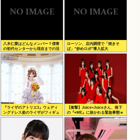
八木仁愛はどんなメンバー？僕青
ローソン、店内調理で「焼きそ
の初代センターから現在までの活
ば」”炒めロボ”導入拡大
動を紹介
『ライザのアトリエ3』ウェディ
【衝撃】Juice=Juiceさん、格下
ングドレス姿のライザがフィギュ
の『≠ME』に抜かれる緊急事態ｗ
ア化キタ───(ﾟ∀ﾟ)───!!!!!
ｗｗｗｗｗｗｗｗｗｗｗ