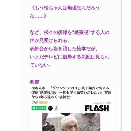
ジャンポケ斉藤「同意があったんです。本当です。
《もう松ちゃんは無理なんだろう
信じて下さい」 ←何でこの主張が通らないの？
な……》
(ヽ´ん`)「手術が始まった…大丈夫大丈夫落ち着け」
など、松本の復帰を“絶望視”する人の
医師「キャー地震よー！」(;ﾟんﾟ)「！？」
声が見受けられる。
【衝撃】兵庫県斎藤知事、海外事業所を全て廃止へ
表舞台から姿を消した松本だが、
「公務員が海外で遊ぶためにあ
いまだテレビに復帰する気配は見られ
る」・・・・・・・・・
ていない。
【驚愕】いまだに続いていると聞いてビビる漫画
「ながされて藍蘭島」「咲」「らき☆すた」
画像
Powered by livedoor 相互RSS