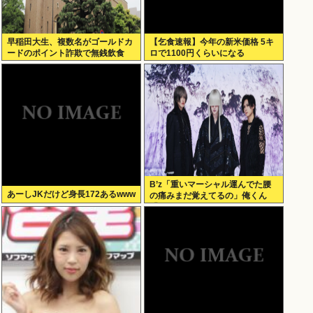
早稲田大生、複数名がゴールドカ
【乞食速報】今年の新米価格 5キ
ードのポイント詐欺で無銭飲食
ロで1100円くらいになる
B’z「重いマーシャル運んでた腰
あーしJKだけど身長172あるwww
の痛みまだ覚えてるの」俺くん
「マーシャルって何？ 」