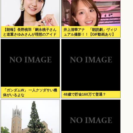
【朗報】長野桃羽「嗣永桃子さん
井上清華アナ 「朗読劇」ヴィジ
と道重さゆみさんが理想のアイド
ュアル撮影！！【GIF動画あり】
ル像」
「ガンダムW」 一人クソダサい機
48歳で貯金160万て普通？
体がいるよな