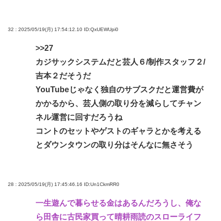
32 : 2025/05/19(月) 17:54:12.10
ID:QxUEWUpi0
>>27
カジサックシステムだと芸人６/制作スタッフ２/
吉本２だそうだ
YouTubeじゃなく独自のサブスクだと運営費が
かかるから、芸人側の取り分を減らしてチャン
ネル運営に回すだろうね
コントのセットやゲストのギャラとかを考える
とダウンタウンの取り分はそんなに無さそう
28 : 2025/05/19(月) 17:45:46.16
ID:Un1CkmRR0
一生遊んで暮らせる金はあるんだろうし、俺な
ら田舎に古民家買って晴耕雨読のスローライフ