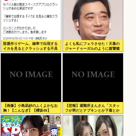
部屋作りゲーム、確率で出現する
よくも私にフェラさせた！天幕の
イカを見るとクラッシュする不具
ジャードゥーガルのように復讐燃
合が発生
える女性。ジャンポケ斎藤2500万
拒否
【画像】小島凪紗のふくよかなお
【悲報】避難所まんさん「スタッ
胸！【こんなぎ】【櫻坂46】
フが男だとナプキンとか下着とか
取りにくいの！！」