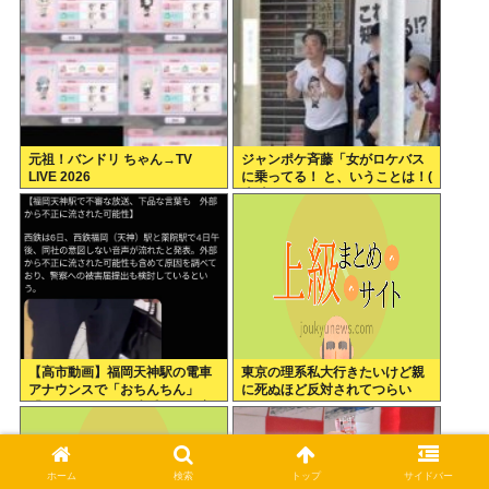
元祖！バンドリ ちゃん→TV
ジャンポケ斉藤「女がロケバス
LIVE 2026
に乗ってる！ と、いうことは！(
*ﾟ∀ﾟ)=3ムッハー」 ボロン。
【高市動画】福岡天神駅の電車
東京の理系私大行きたいけど親
アナウンスで「おちんちん」
に死ぬほど反対されてつらい
「ちんぽ」などと連呼する不審
な音声が大音量で流れる 犯人は
不明
ホーム
検索
トップ
サイドバー