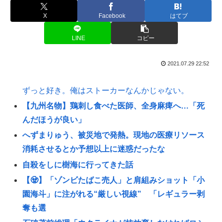
X
Facebook
はてブ
LINE
コピー
2021.07.29 22:52
ずっと好き。俺はストーカーなんかじゃない。
【九州名物】鶏刺し食べた医師、全身麻痺へ…「死
んだほうが良い」
へずまりゅう、被災地で発熱。現地の医療リソース
消耗させるとか予想以上に迷惑だったな
自殺をしに樹海に行ってきた話
【🧟】「ゾンビたばこ売人」と肩組みショット「小
園海斗」に注がれる“厳しい視線” 「レギュラー剥
奪も選