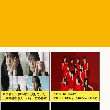
マクドナルドCMに出演していた
『IDOL RUNWAY
上國料萌衣さん、バイトに応募す
COLLECTION』にJuice=Juiceの
るも書類選考で落ちる
出演決定