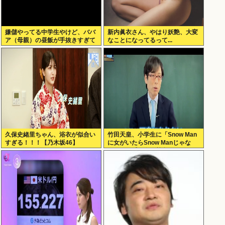
嫌儲やってる中学生やけど、ババ
新内眞衣さん、やはり妖艶、大変
ア（母親）の昼飯が手抜きすぎて
なことになってるって...
キレそう
久保史緒里ちゃん、浴衣が似合い
竹田天皇、小学生に「Snow Man
すぎる！！！【乃木坂46】
に女がいたらSnow Manじゃな
い」で男系天皇を熱弁www