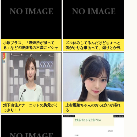
小原ブラス、「喫煙所が減って
ズル休みしてるんだけどちょっと
る」などの喫煙者の不満にピシャ
気がかりな事あって、煽りとか説
リ 「じゃあやめれば？タバコなん
教とか抜きに客観的意見くれる人
て家でだけ吸ってればいい」
だけきてくれ
畑下由佳アナ ニットの胸元がく
上村麗菜ちゃんのおっぱいが揺れ
っきり！！
る