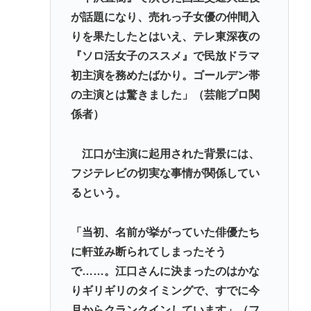
が話題になり、売れっ子女優の仲間入
加盟への課題を関西外大教授に聞く 李大統領に
りを果たしたとはいえ、テレ東深夜の
「政治利用」の過去
『ソロ活女子のススメ』で民放ドラマ
【徹底討論】ワイ(48)無職はこのまま逃げ切れるのか
初主演を務めたばかり。ゴールデン帯
【皇室】 宮内庁長官実力行使 愛子天皇実現へ！
の主演とは驚きました」（芸能プロ関
【朗報】佐倉綾音さん（32）、自分のシコポイント
係者）
に気づいてしまうwww
江口が主演に起用された背景には、
Powered by livedoor 相互RSS
フジテレビの切実な事情が関係してい
るという。
「当初、名前が挙がっていた俳優たち
に軒並み断られてしまったそう
で……。江口さんに決まったのはかな
りギリギリのタイミングで、すでに今
月からクランクインしています」（フ