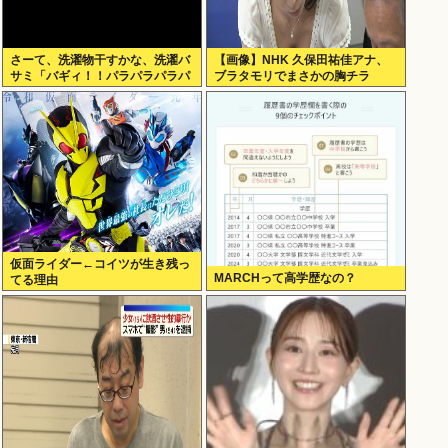
さーて、洗濯物干すかな、洗濯バ
【画像】NHK 久保田祐佳アナ、
サミ「バギィ！！パラパラパラパ
ブラタモリでまさかの胸チラ
ラ」
仮面ライダー←コイツが生き残っ
MARCHって高学歴なの？
てる理由