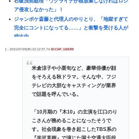
石破茂前総理「ウクライナが核放棄しなければロシ
ア侵攻しなかった」！
ジャンポケ斎藤と代理人のやりとり、「地獄すぎて
完全にコントになってる……」と衝撃を受ける人が
続出中
渡邊渚さん「私がPTSDと診断された当時、世間はま
1 : 2021/07/29(木) 22:12:57.74
ID:CAP_USER9
だPTSDという言葉は浸透されていませんでした」
この映画は観なくていいって作品教えて
米倉涼子や小栗旬など、豪華俳優が顔
近場で「天の川」見れる場所教えて🥺
をそろえる秋ドラマ。そんな中、フジ
氷河期世代『ルッキズムが一番酷かったのは00年
テレビの大胆なキャスティングが業界
代、こういうチャラい外見の男が街に溢れかえって
で話題を呼んでいる。
た。」たし蟹
【昆虫食】食用コオロギビジネスで破産したグリラ
「10月期の『木10』の主演を江口のり
ス社長 みんなにコオロギ食を広める為にリベンジ
こさんが務めることになったそうで
へ
す。社会現象を巻き起こしたTBS系の
『半沢直樹』で演じた国土交通大臣役
【日本水産物輸入禁止に釈明が必要】 韓国のCPTPP