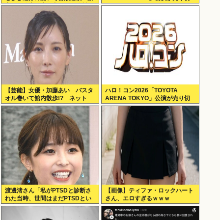
宿区の路上で歩行者の20代女性を
れない
はねてけがをさせたうえ、そのま
ま逃走か
【芸能】女優・加藤あい バスタ
ハロ！コン2026「TOYOTA
オル巻いて館内散歩!? ネット
ARENA TOKYO」公演が売り切
「思わず二度見」「IWGPを思い
れない
出す」「セクシーサンキュー」
渡邊渚さん「私がPTSDと診断さ
【画像】ティファ・ロックハート
れた当時、世間はまだPTSDとい
さん、エロすぎるｗｗｗ
う言葉は浸透されていませんでし
た」