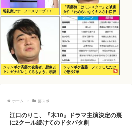
「斉藤慎二はモンスター」と被害
堤礼実アナ ノースリーブ！！
女性「ためらいなくキスされ口腔
性交…」涙ながらに訴えた被害後
の”深刻なPTSD”
ジャンポケ斉藤の被害者、想像以
ジャンポケ斎藤←フェラしただけ
上にガチギレしてるもよう。示談
で懲役7年
不可能か。
ホーム
芸スポ
江口のりこ、『木10』ドラマ主演決定の裏
に2クール続けてのドタバタ劇