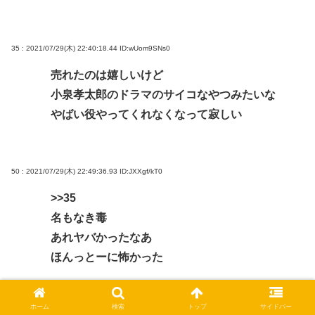
35 : 2021/07/29(木) 22:40:18.44
ID:wUom9SNs0
売れたのは嬉しいけど
小泉孝太郎のドラマのサイコなやつみたいな
やばい役やってくれなくなって寂しい
50 : 2021/07/29(木) 22:49:36.93
ID:JXXgf/kT0
>>35
名もなき毒
あれヤバかったなあ
ほんっとーに怖かった
ホーム
検索
トップ
サイドバー
53 : 2021/07/29(木) 22:51:49.63
ID:+dfLZKra0