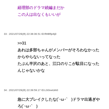
経理部のドラマ続編まだか
この人は出なくもいいが
33 : 2021/07/29(木) 22:38:36.51
ID:RH8Rjn6j0
>>31
あれは多部ちゃんがメンバーがそろわなかった
からやらないってなった
たぶん半沢のあと、江口のりこが駄目になった
んじゃないかな
34 : 2021/07/29(木) 22:39:59.17
ID:LGGmrUtA0
急に大ブレイクしたな(´･ω･` )ドラマ出過ぎや
ろ(´･ω･` )