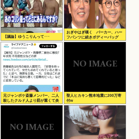
おぎやはぎ嘆く パーカー、ハー
【議論】ゆうこりんって･･･
フパンツに続きボディーバッグ
も“ダサい”論争に「なんでおじさ
んだけ言われるの？」
元ジャンポケ斎藤メンバー、二人
聖人ヒカキン熊本地震に200万寄
殺したクルド人より罰が重くて炎
付w
上www