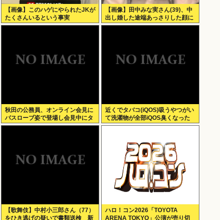
【画像】このハゲにやられたJKが
【画像】田中みな実さん(39)、中
たくさんいるという事実
出し婚した途端あっさりした顔に
なる
秋田の公務員、オンライン会見に
近くでタバコ(iQOS)吸うやつがい
バスローブ姿で登場し会見中にタ
て洗濯物が全部iQOS臭くなった
バコを吸う←あのさあ！
【歌舞伎】中村小三郎さん（77）
ハロ！コン2026「TOYOTA
をひき逃げの疑いで書類送検 新
ARENA TOKYO」公演が売り切