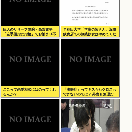
巨人のリリーフ左腕・高梨雄平
早稲田大学「学生の皆さん、近隣
「左手薬指に指輪」でお泊まり不
飲食店での無銭飲食はやめてくだ
倫愛
さい」
ここって恋愛相談にはのってくれ
「潔癖症」ってキスもセクロスも
るんか？
できないのでは？ 外食も無理だ
ろ。