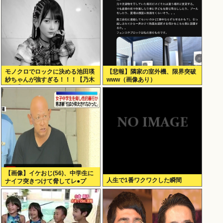
モノクロでロックに決める池田瑛
【悲報】隣家の室外機、限界突破
紗ちゃんが強すぎる！！！【乃木
www（画像あり）
坂46】
【画像】イケおじ(56)、中学生に
人生で1番ワクワクした瞬間
ナイフ突きつけて脅してレ●プ
www