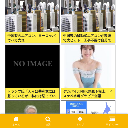
中国製のエアコン、ヨーロッパ
中国製の移動式エアコンが欧州
でバカ売れ
て大ヒット！工事不要で自分で
取り付け可、もうこれで良く
ね？
トランプ氏「人々は共和党には
デカパイ元NHK気象予報士、ド
怒っているが、私には怒ってい
スケベ水着グラビア公開
ない」
ホーム
検索
トップ
サイドバー