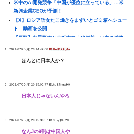
米中のAI開発競争「中国が優位に立っている」…米
新興企業CEOが予測！
【X】ロシア語女たこ焼きをまずいとゴミ箱へシュー
ト 動画を公開
【長野】安曇野市と大町市で土砂崩落 山中の道路
が寸断 宿泊客や登山客など計400人近くが孤立か
1 : 2021/07/26(月) 20:14:49.08
ID:HuU12Ag4a
土石流で橋が流されたとの情報も
ほんとに日本人か？
8割がGemini利用、ChatGPTは68%
トー横キッズ、大人に失望「相談しても具体的に何
もしてくれなくて傷つく。福祉は自由が奪われる」
2 : 2021/07/26(月) 20:15:02.77
ID:hbETnuwH0
【高市早苗】マンションですれ違う時に「こんにち
日本人じゃないんやろ
は」って言ってくる奴がクソ気持ち悪い。話しかけ
てくんなよ
【中共を共産主義独裁から解放】「いずれ本物の戦
3 : 2021/07/26(月) 20:15:30.57
ID:3LxjQ8m20
争に突入」アメリカの右派が夢見る〈露骨に交戦
なんJの9割は中国人や
的〉なシナリオ