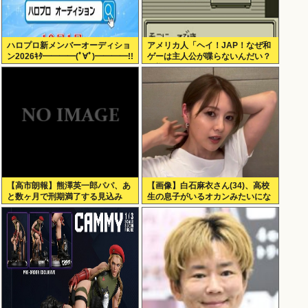
ハロプロ新メンバーオーディショ
アメリカ人「ヘイ！JAP！なぜ和
ン2026ｷﾀ━━━━(ﾟ∀ﾟ)━━━━!!
ゲーは主人公が喋らないんだい？
異様だよ？」
【高市朗報】熊澤英一郎パパ、あ
【画像】白石麻衣さん(34)、高校
と数ヶ月で刑期満了する見込み
生の息子がいるオカンみたいにな
ってしまう