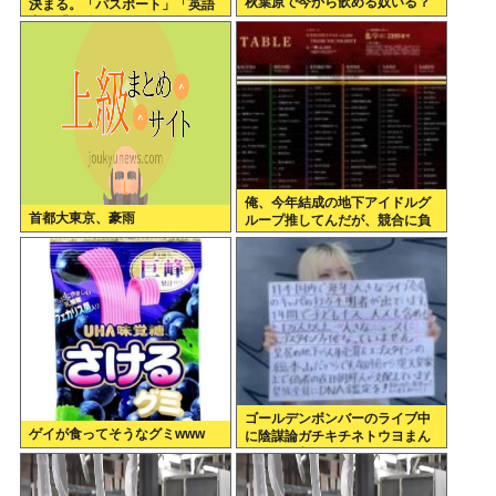
秋葉原で今から飲める奴いる？
決まる。「パスポート」「英語
力」「海外からアクセスして日
本円を海外送金出来るネットバ
ンク」
俺、今年結成の地下アイドルグ
首都大東京、豪雨
ループ推してんだが、競合に負
けてる。
ゴールデンボンバーのライブ中
ゲイが食ってそうなグミwww
に陰謀論ガチキチネトウヨまん
さんが乱入www