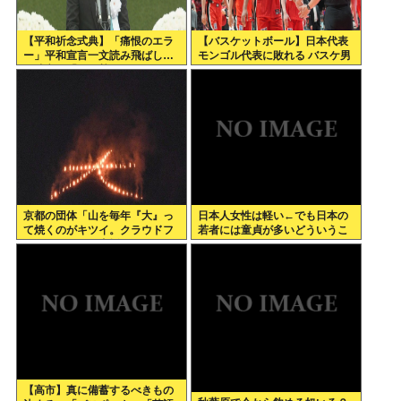
【平和祈念式典】「痛恨のエラ
【バスケットボール】日本代表
ー」平和宣言一文読み飛ばし…
モンゴル代表に敗れる バスケ男
長崎市長「つい熱くなって」
子
NPT義務履行求める重要一文
京都の団体「山を毎年『大』っ
日本人女性は軽い←でも日本の
て焼くのがキツイ。クラウドフ
若者には童貞が多いどういうこ
ァンディングで支援してくださ
とや？
い」
【高市】真に備蓄するべきもの