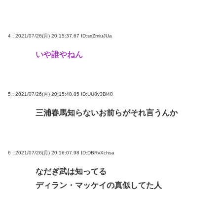
(📞´ん`)「はい嫌儲子供電話相談室」👧「犬は大きい
小さいのがいるのになんで猫はみんな同じ大きさな
4 : 2021/07/26(月) 20:15:37.67
ID:sxZmiuJUa
の？」
いや誰やねん
ガチで死にたい時ってどうしたらいいの？
新しいキーボード買いたいんだけど、今のキーボー
ド壊れなくて買う理由が見つからない
5 : 2021/07/26(月) 20:15:48.85
ID:UU8v3Bl40
「世界唯一の被爆国は北朝鮮」と主張し、チラシを
三浦春馬知らないお前らがそれ言うんか
配布する輩が発生
Powered by livedoor 相互RSS
6 : 2021/07/26(月) 20:16:07.98
ID:DBRvXchsa
なだぎ武は知ってる
ディラン・マッケイの真似してた人