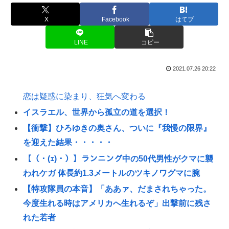
X
Facebook
はてブ
LINE
コピー
2021.07.26 20:22
恋は疑惑に染まり、狂気へ変わる
イスラエル、世界から孤立の道を選択！
【衝撃】ひろゆきの奥さん、ついに『我慢の限界』
を迎えた結果・・・・・
【（・(ｪ)・）】ランニング中の50代男性がクマに襲
われケガ 体長約1.3メートルのツキノワグマに腕
【特攻隊員の本音】「ああァ、だまされちゃった。
今度生れる時はアメリカへ生れるぞ」出撃前に残さ
れた若者