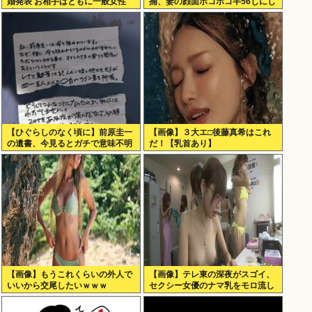
婚発表 お相手はともに一般女性
捕、妻の顔面ボコボコ半56しにし
重岡はすでに子供も「尊い」
た。
【ひぐらしのなく頃に】前原圭一
【画像】３大エ□後藤真希はこれ
の遺書、今見るとガチで意味不明
だ！【乳首あり】
すぎるwww
【画像】もうこれくらいの外人で
【画像】テレ東の深夜がスゴイ、
いいから交尾したいｗｗｗ
セクシー女優のナマ乳をモロ流し