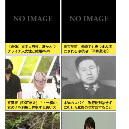
レ注意】【スクリプト負けてて
草w】
【画像】日本人男性、激かわウ
高市早苗、長崎でも鼻つまみ者
クライナ人女性と結婚www
にされる 参列者「平和憲法守
れ」
有識者（EXIT兼近）「トー横の
本物のスパイ、政府批判はせず
女の子を利用し搾取する悪い大
にむしろ政府の味方面すること
人は排除しないといけない」
が判明