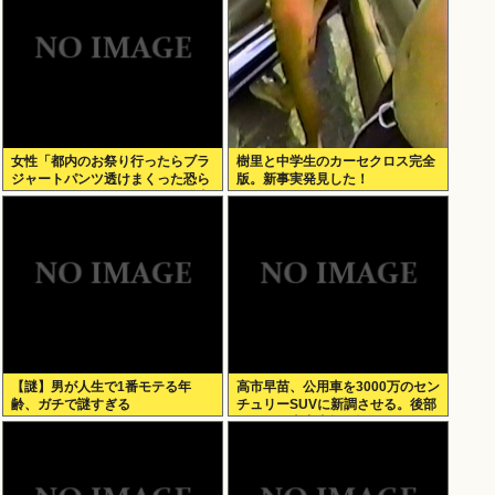
女性「都内のお祭り行ったらブラ
樹里と中学生のカーセクロス完全
ジャートパンツ透けまくった恐ら
版。新事実発見した！
くSHEINで買ったペラペラの浴衣
着てる女の子がいる」
【謎】男が人生で1番モテる年
高市早苗、公用車を3000万のセン
齢、ガチで謎すぎる
チュリーSUVに新調させる。後部
ガラスは車中喫煙を撮らせないた
めの特殊仕様に