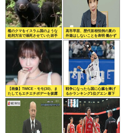
檻のクマをイスラム国のような
高市早苗、歴代首相恒例の夏の
処刑方法で溺死させていた岩手
外遊はしないことを表明 働かず
に批判殺到！ 岩手「こ、これは
連日終日公邸のもよう
岩手伝統の処刑方法なんよ…」
【画像】TWICE・モモ(30)、ま
戦争になったら国に心臓を捧げ
たしてもエチエチボデーを披露
るかランキング1位グエン 最下
www
位ジャップ