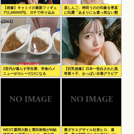
【画像】キャミイの最新フィギュ
楽しんご、神田うのの印象を率直
ア(1,88000円)、ガチで作り込み
に吐露「あまりにも素っ気ない態
がエグすぎる
度を取られて寂しい」
Z世代が暮らす学生寮、学食のメ
【巨乳画像】日本一告白された黒
ニューがカレーだけになる
嵜菜々子、おっぱい水着グラビア
がエッチすぎるwww
WEST.重岡大毅と濱田崇裕がW結
糞ダサエグザイル社長ヒロ、逮