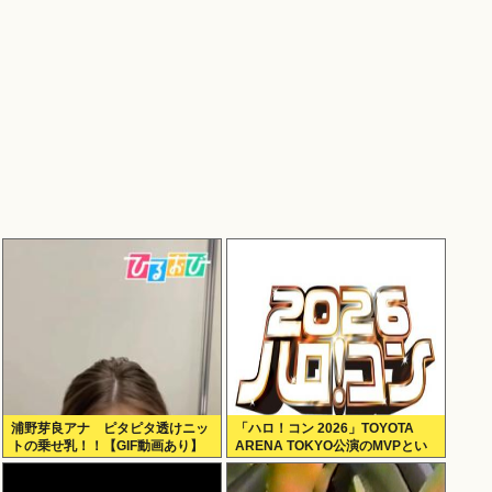
浦野芽良アナ ピタピタ透けニッ
「ハロ！コン 2026」TOYOTA
トの乗せ乳！！【GIF動画あり】
ARENA TOKYO公演のMVPとい
えば？