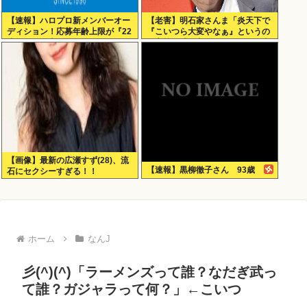
【速報】ハロプロ新メンバーオー
【老害】明石家さんま「炎天下で
ディション！応募年齢上限が『22
『こいつら大変やなぁ』というの
歳』に引き上げられる
が高校野球の良さ。ナイターが当
たり前だとつまらない」
【画像】最新の広瀬すず(28)、流
【速報】黒柳徹子さん 93歳
石にセクシーすぎる！！
ホーム
なんJ
彡(^)(^)「ラーメンズって誰？なだぎ武っ
て誰？ガジャラって何？」←こいつ