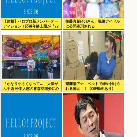
【速報】ハロプロ新メンバーオー
後藤真希(40)さん、現役アイドル
ディション！応募年齢上限が『22
に公開処刑される
歳』に引き上げられる
「かなり小さくなって…」大腸が
齋藤陽アナ ベルトで締め付けら
ん手術 松本人志の青森訪問姿に心
れる胸元！！【GIF動画あり】
配の声「脂肪のない感じが」「無
理せずに」