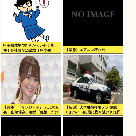
甲子園球場で起きたわいせつ事
【緊急】エアコン壊れた
件！会社員が15歳女子中学生
に・・
【芸能】『サンジャポ』 元乃木坂
【新潟】大学准教授モメン49歳、
46・山崎怜奈、突然「妊娠」だけ
アルバイト86歳に轢き逃げされ死
公表した理由を語る
亡