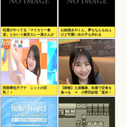
松屋がやってる「マイカリー食
お絵描きAIくん、夢もなんもねぇ
堂」とかいう激安カレー屋さんが
けど可愛い女の子も作れる
こちらwww
阿部華也子アナ ニットの巨
【朗報】土居楓奏、松屋で定食を
乳！！
食べる ⇒ 小野田紗栞「意外！
親近感持った」