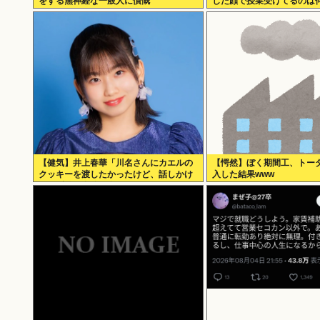
をする無神経な一般人に憤慨
した顔で授業受けてるのは
【健気】井上春華「川名さんにカエルの
【愕然】ぼく期間工、トー
クッキーを渡したかったけど、話しかけ
入した結果www
られず結局自分で食べた」