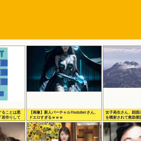
することは悪
【画像】新人バーチャルYoutuberさん、
女子高生さん、顔面
「若作りして
ドエロすぎるｗｗｗ
を噴射されて救助要
すとクソ痛い