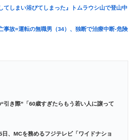
してしまい浴びてしまった』トムラウシ山で登山中
事故=運転の無職男（34）、独断で治療中断-危険
猥すぎて賛否両論www
行しギネス記録を達成、無駄な発電や送電ロスなくEVよ
張って延命してるだけでどんどん不足してる状況は
なった理由
にない部屋” 店員らが語った爆発直前の様子
“引き際”「60歳すぎたらもう若い人に譲って
は障害者なので自分が殺したと思い込んで自白しま
5日、MCを務めるフジテレビ「ワイドナショ
を繰り返した女を逮捕 「注文で欲求が満たされた」