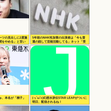
ーツの見出しに2度激
5年前のNHK性加害の出演者は「今も普
聞をやめる」と言い
通の顔して芸能活動してる」ネット「受
信料を取るくらいなら詳細を伝えよ」
ゅ、本名が「桐子」
(っ´ω`c)幻想水滸伝STAR LEAPがついに
明日、配信されるね！