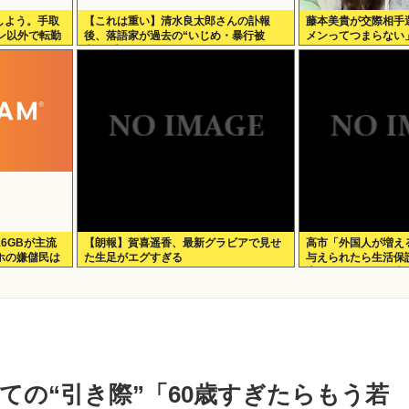
しよう。手取
【これは重い】清水良太郎さんの訃報
藤本美貴が交際相手
ン以外で転勤
後、落語家が過去の“いじめ・暴行被
メンってつまらない
害”を告発
16GBが主流
【朗報】賀喜遥香、最新グラビアで見せ
高市「外国人が増え
ホの嫌儲民は
た生足がエグすぎる
与えられたら生活保
増えては困る。日本
み許可します」
ての“引き際”「60歳すぎたらもう若