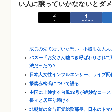
い人に譲っていかなないとダ
X
Facebook
成長の先で気づいた想い、不器用な大人
パズー「お父さん嘘つき呼ばわりされて
法だったの？
日本人女性インフルエンサー、ライブ配
播磨赤松氏について語る
中国に上陸する台風13号が絶妙なコー
長々と居座り続ける
北朝鮮の金与正党総務部長、日本のトマ