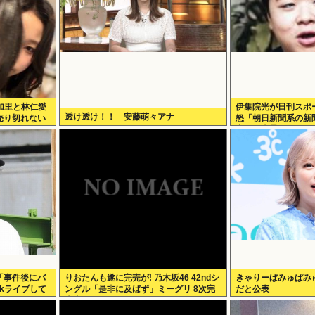
彩加里と林仁愛
伊集院光が日刊スポ
透け透け！！ 安藤萌々アナ
売り切れない
怒「朝日新聞系の新
出した背景
「事件後にバ
りおたんも遂に完売が! 乃木坂46 42ndシ
きゃりーぱみゅぱみ
okライブして
ングル「是非に及ばず」ミーグリ 8次完
だと公表
売表がこちら!