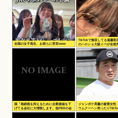
TikTokで無双してる遠藤
全国の女子高生、お前らに苦言www
のハロショ大阪イベが全然
のは何故？ボトム2の有
国「相続税を抑えるために企業価値を下
ジャンポケ斉藤の被害女性
げてる会社に大増税します。低PBRの会
ウムクーヘン売ったりTikT
社は大増税を覚悟せよ」
てムカついた」