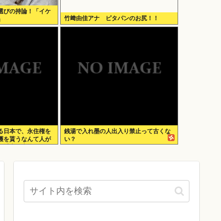
選びの持論！「イケ
竹﨑由佳アナ ピタパンのお尻！！
」
る日本で、永住権を
銭湯で入れ墨の人出入り禁止って古くな
護を貰うなんて人が
い？
人以上の水準の人の