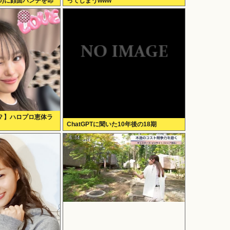
90)に顔面パンチを叩
ってしまうwww
？】ハロプロ恵体ラ
ChatGPTに聞いた10年後の18期