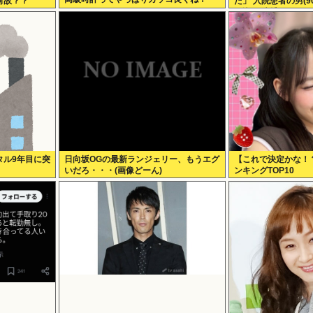
何故？？
た」 入院患者の男(
き込む 逮捕
タル9年目に突
日向坂OGの最新ランジェリー、もうエグ
【これで決定かな！
いだろ・・・(画像どーん)
ンキングTOP10