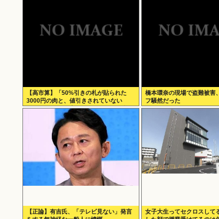
【高市算】「50%引きの札が貼られた
橋本環奈の現場で盗難被害
3000円の肉と、値引きされていない
フ騒然だった
1000円の肉では安いのはどちらか」父の
答え「50%引きの肉」
【正論】有吉氏、「テレビ見ない」発言
女子大生ってセクロスして