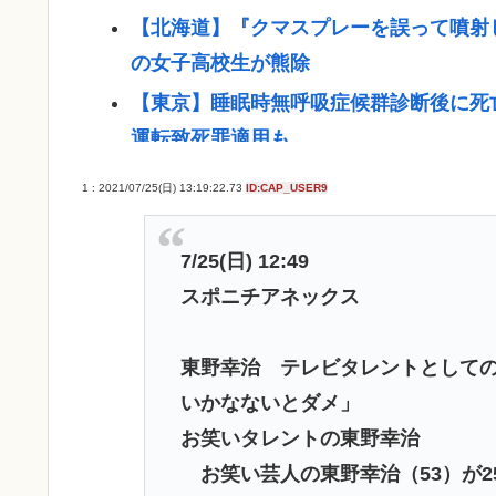
【北海道】『クマスプレーを誤って噴射
の女子高校生が熊除
【東京】睡眠時無呼吸症候群診断後に死亡
運転致死罪適用も
ディズニーのおいなり巻（600円）、卑
1 : 2021/07/25(日) 13:19:22.73
ID:CAP_USER9
日産e-power、無給油で1980km走
りエコを証明
7/25(日) 12:49
【高市】「ナフサがなくなる」現状超頑
スポニチアネックス
改善してないのにもうナフサあることに
【速報】イオン熊本の爆心地に“マップ
東野幸治 テレビタレントとしての
いかなないとダメ」
【悲報】みいちゃん作者「みいちゃん母
お笑いタレントの東野幸治
した」←なにこれ
お笑い芸人の東野幸治（53）が2
ジャンプストアで大量注文→キャンセル