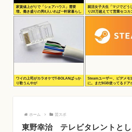
家賃値上がりで「シェアハウス」需要
就活女子大生「マジでどう
増。働き盛りの男8人いれば一軒家暮らし
り20万超えてて営業セコカ
も余裕で毎日楽しい
無しの会社ない」
ワイの上司がカラオケでT-BOLANばっか
Steamユーザー、ビデメモ
り歌うんやが
に。まだ8GB使ってるドア
反省文書いてね。
ホーム
芸スポ
東野幸治 テレビタレントとし