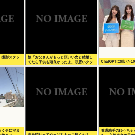
、撮影スタッ
娘「お父さんがもっと頭いい女と結婚し
ChatGPTに聞いた1
てたら子供も頭良かったよ。頭悪いクソ
女と結婚してごめんなさいって謝れよ」
どう返せばいい？
るくせに澄ま
看護助手のゆうちゃん
高級時計ってやっぱりカッコ良くね？