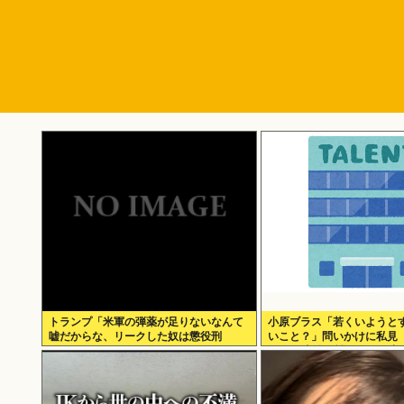
トランプ「米軍の弾薬が足りないなんて
小原ブラス「若くいようと
嘘だからな、リークした奴は懲役刑
いこと？」問いかけに私見
だ！」
20代の土俵で戦おうとし出
ヤツに…」