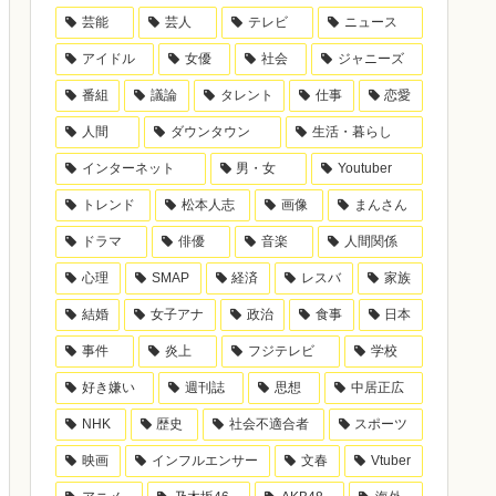
芸能
芸人
テレビ
ニュース
アイドル
女優
社会
ジャニーズ
番組
議論
タレント
仕事
恋愛
人間
ダウンタウン
生活・暮らし
インターネット
男・女
Youtuber
トレンド
松本人志
画像
まんさん
ドラマ
俳優
音楽
人間関係
心理
SMAP
経済
レスバ
家族
結婚
女子アナ
政治
食事
日本
事件
炎上
フジテレビ
学校
好き嫌い
週刊誌
思想
中居正広
NHK
歴史
社会不適合者
スポーツ
映画
インフルエンサー
文春
Vtuber