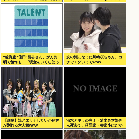
貸の人は無理じゃね？
ーム音楽のオーケストラは満員…
本当にイライラする」
“総資産7億円”桐谷さん、がん判
女の顔になった川﨑桜ちゃん、ガ
明で後悔も…「現金をいくら使っ
チでエグいってwww
ておきたかった？」にまさかの回
答
【画像】誰とエッチしたいか見解
清水アキラの息子・清水良太郎さ
が別れる六人衆www
ん死去で、落語家・柳家小はだが
「いじめ」「暴行」被害告発