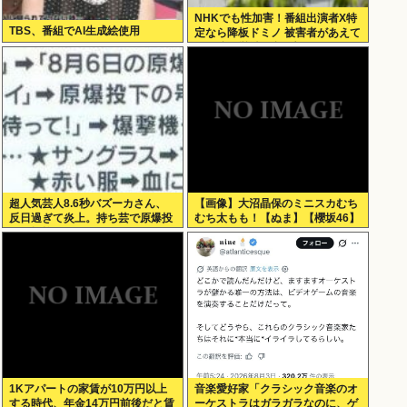
NHKでも性加害！番組出演者X特
TBS、番組でAI生成絵使用
定なら降板ドミノ 被害者があえて
〝最強〟労働組合を頼ったワケ
超人気芸人8.6秒バズーカさん、
【画像】大沼晶保のミニスカむち
反日過ぎて炎上。持ち芸で原爆投
むち太もも！【ぬま】【櫻坂46】
下を揶揄
1Kアパートの家賃が10万円以上
音楽愛好家「クラシック音楽のオ
する時代、年金14万円前後だと賃
ーケストラはガラガラなのに、ゲ