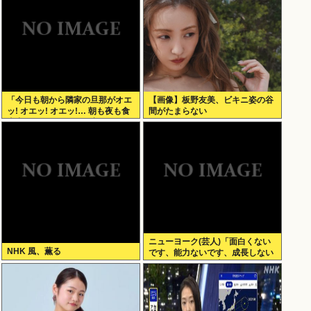
「今日も朝から隣家の旦那がオエ
【画像】板野友美、ビキニ姿の谷
ッ! オエッ! オエッ!… 朝も夜も食
間がたまらない
事中もかなりえづきの音がして不
愉快な1日が始まります…」
ニューヨーク(芸人)「面白くない
NHK 風、薫る
です、能力ないです、成長しない
です、たびたび炎上します」←そ
れでもゴリ押される理由