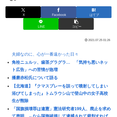
X
Facebook
はてブ
LINE
コピー
2021.07.25 01:26
夫婦なのに、心が一番遠かった日々
角栓ニュルッ、歯茎グラグラ… 「気持ち悪いネッ
ト広告」への苦情が急増
播磨赤松氏について語る
【北海道】『クマスプレーを誤って噴射してしまい
浴びてしまった』トムラウシ山で登山中の女子高校
生が熊除
「国旗損壊罪は違憲」憲法研究者199人、廃止を求め
て声明 ←なら国旗破損して逮捕されて裁判すれば