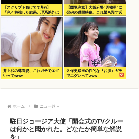
【スクリプト負けてて草w】
【閲覧注意】大阪府警“刃物男”に
「色々勉強した結果、理系以外は
発砲の瞬間映像、これ撃ち殺す必
エラー品だと気付いた【ガチ】」
要あったのか？
について、もっと具体的に話そう
か
井上和の薄着姿、これガチでエグ
久保史緒里の性的な『お肌』ガチ
いってwww
でエグいってwww
ホーム
ニュー速＋
駐日ジョージア大使「開会式のTVクルー
は何かと聞かれた。どなたか簡単な解説
を」