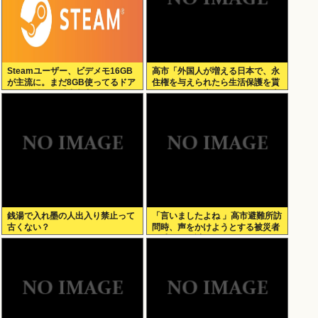
Steamユーザー、ビデメモ16GB
高市「外国人が増える日本で、永
が主流に。まだ8GB使ってるドア
住権を与えられたら生活保護を貰
ホの嫌儲民は反省文書いてね。
うなんて人が増えては困る。日本
人以上の水準の人のみ許可しま
す」
銭湯で入れ墨の人出入り禁止って
「言いましたよね 」高市避難所訪
古くない？
問時、声をかけようとする被災者
を威圧する謎のハゲガードマンが
発生