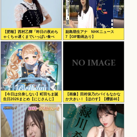
【肥報】西村乙輝「昨日の夜めち
副島萌生アナ NHKニュース
ゃくちゃ遅くまでいっぱい食べ
7【GIF動画あり】
た。今日もいっぱい食べてやる」
【今日は分身しない】町田ちま誕
【画像】田村保乃のパイもなかな
生日2026まとめ【にじさんじ】
か大きい！【ほのす】【櫻坂46】