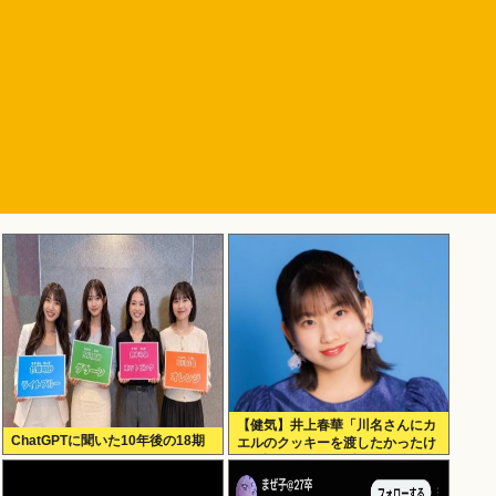
【健気】井上春華「川名さんにカ
ChatGPTに聞いた10年後の18期
エルのクッキーを渡したかったけ
ど、話しかけられず結局自分で食
べた」