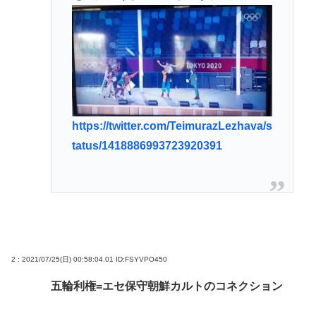
メンタリストDaiGo「SNS最大のデメリットは口を
開く価値がない奴が発信できるようになったこと」
【速報】NHKの性被害問題、性加害した番組出演者
が衝撃告白！
【消費減税】日本の社会保障、岐路に 財源5兆円見通
し立たず
https://twitter.com/TeimurazLezhava/s
【画像】アトリエファン「アトリエはエ口いゲーム
tatus/1418886993723920391
じゃない！ライザを性的な目で見てる奴はにわ
か！」
Powered by livedoor 相互RSS
2 : 2021/07/25(日) 00:58:04.01
ID:FSYVPO450
五輪利権=エセ保守朝鮮カルトのコネクション