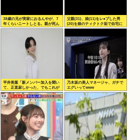
38歳の兄が実家におるんやが、7
父親(31)、娘(11)をレ●プした男
年くらいニートしとる。親が死ん
(20)を娘のティクトク垢で自宅に
だ後の処理どうしよう
誘い出し自助 2人とも逮捕
平井美葉「新メンバー加入を聞い
乃木坂の美人マネージャ、ガチで
て、正直寂しかった、でもこれが
エグいってwww
新しいビヨなんだと、寂しさを受
け止めるこ