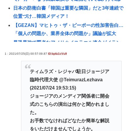
日本の防衛白書「韓国は重要な隣国」だと3年連続で
位置づけ…韓国メディア！
【GEZAN】マヒトゥ・ザ・ピーポーの性加害告白…
「個人の問題か、業界全体の問題か」議論が拡大
最恐最強で覇者なアメリカイスラエル連合がイラン
に実質敗北な理由、分からない
1 : 2021/07/25(日) 00:57:09.87
ID:bpfa1cVu9
【衝撃】100万部を切ったジャンプが最強部数653万
部を記録した時の週刊少年ジャンプの面子がヤバす
ティムラズ・レジャバ駐日ジョージア
ぎる
臨時代理大使 @TeimurazLezhava
赤十字、スペイン領セウタに殺到した不法移民に物
(2021/07/24 19:53:15)
資を支給
ジョージアのメンディア関係者に開会
【注目】元ジャンポケ・斉藤慎二被告（43）に懲役7
式のこちらの演出は何かと聞かれまし
年を求刑‼
た。
【悲報】女さん、事故（全治4ヶ月半・車は廃車）で
お手数でなければどなたか簡単な解説
ぶつけられた相手と付き合ってしまうwww
をいただけませんでしょうか。