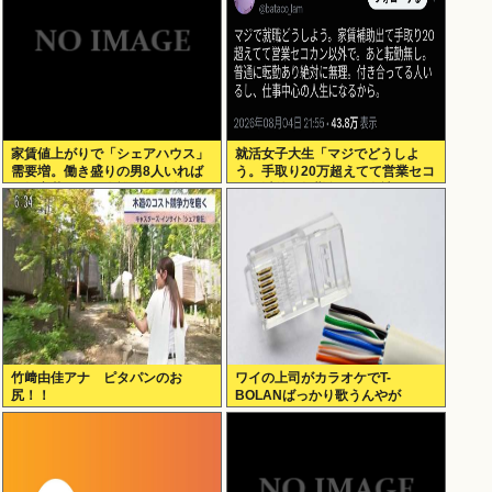
家賃値上がりで「シェアハウス」
就活女子大生「マジでどうしよ
需要増。働き盛りの男8人いれば
う。手取り20万超えてて営業セコ
一軒家暮らしも余裕で毎日楽しい
カン以外で転勤無しの会社ない」
竹﨑由佳アナ ピタパンのお
ワイの上司がカラオケでT-
尻！！
BOLANばっかり歌うんやが