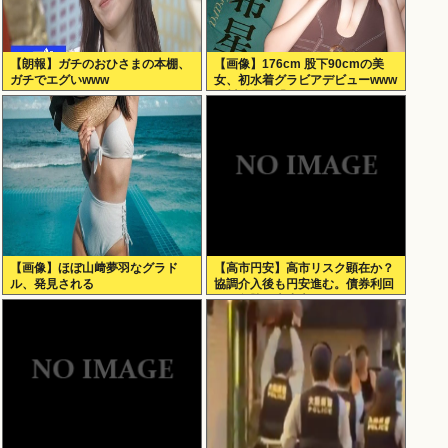
【朗報】ガチのおひさまの本棚、
【画像】176cm 股下90cmの美
ガチでエグいwww
女、初水着グラビアデビューwww
緑川希星、「ヤンジャン」で圧倒
的スタイルを初解放！！！
【画像】ほぼ山﨑夢羽なグラド
【高市円安】高市リスク顕在か？
ル、発見される
協調介入後も円安進む。債券利回
りは急騰。大丈夫なのか？