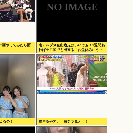
計画やってみたら面
南アルプス全山縦走はいいぞぉ！1週間あ
ればケモ民でも出来る！お盆休みにやっ
てみなイカ？
出るの？
福戸あやアナ 脇チラ見え！！