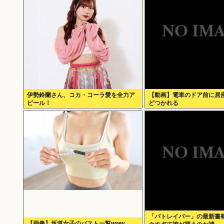
伊勢鈴蘭さん、コカ・コーラ愛を全力ア
【動画】電車のドア前に居
ピール！
どつかれる
「パトレイバー」の最新書
【画像】坂道女子のバスト一覧www