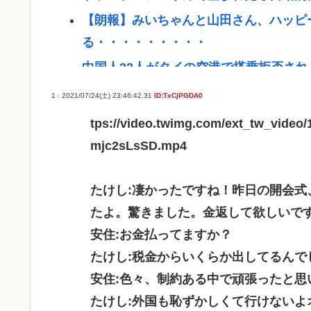
【朗報】みいちゃんと山田さん、ハッピ
る・・・・・・・・・
中国人22人がタイの空港で搭乗拒否さ
ア [8/6]
1 : 2021/07/24(土) 23:46:42.31
ID:TxCjPGDA0
【画像】小倉ゆうか（元・小倉優香）が
tps://video.twimg.com/ext_tw_video
【画像】令和のJKの待ち受け画像、俺た
mjc2sLsSD.mp4
とんこつらーめんが全く流行らない理由
【高市】 糖尿病内科クリニック、待合
たけし:凄かったですね！昨日の開会
まい炎上
たよ。驚きました。金返して欲しいで
安住:お金払ってますか？
「盆踊り」に「うるせぇ」と苦情がある
たけし:税金からいくらか出してるんで
はおらず こどおじみたいのが電話して
安住:色々、制約ある中で頑張ったと思
ビニコンの店員がいらっしゃいませー！
たけし:外国も恥ずかしくて行けない
www