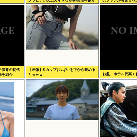
グラビアが大迫力すぎるwww美澄衿依が
のファンから苦言を
むっちりマシュマロボディを解放！！
狂…
？僕青の初代
【画像】Kカップお○ぱいを下から眺める
お盆、ホテル代高く
動を紹介
とｗｗｗ