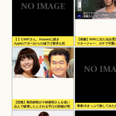
【 】CXMTさん、Huaweiに続き
【画像】NHKに出た仙台育
Apple(アポー)からの値下げ要求も拒
マネージャー、ガチで可愛
否！！！半導体バボー継続へ！！！
【悲報】島田紳助が小林麻耶さんを追い
青春18きっぷで旅してみた
込んで破壊したとされる手口の詳細が明
らかに･･････！！