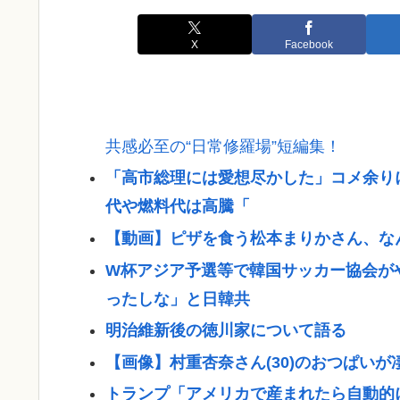
X
Facebook
共感必至の“日常修羅場”短編集！
「高市総理には愛想尽かした」コメ余り
代や燃料代は高騰「
【動画】ピザを食う松本まりかさん、な
W杯アジア予選等で韓国サッカー協会が
ったしな」と日韓共
明治維新後の徳川家について語る
【画像】村重杏奈さん(30)のおつぱいが凄
トランプ「アメリカで産まれたら自動的