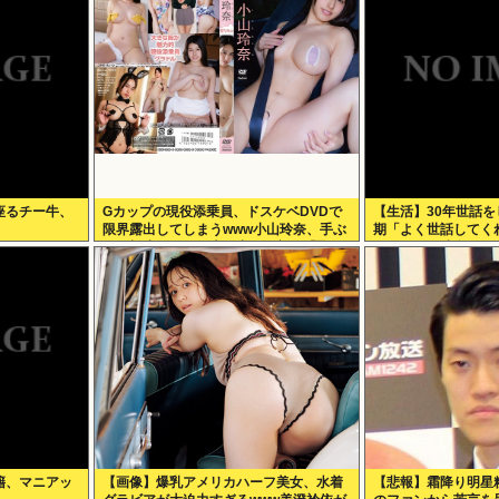
座るチー牛、
Gカップの現役添乗員、ドスケベDVDで
【生活】30年世話
限界露出してしまうwww小山玲奈、手ぶ
期「よく世話してく
らや極小ビキニで大放出！！新作「聖な
だったのが残念だよ
る山」の動画＆画像まとめ！
籍、マニアッ
【画像】爆乳アメリカハーフ美女、水着
【悲報】霜降り明星