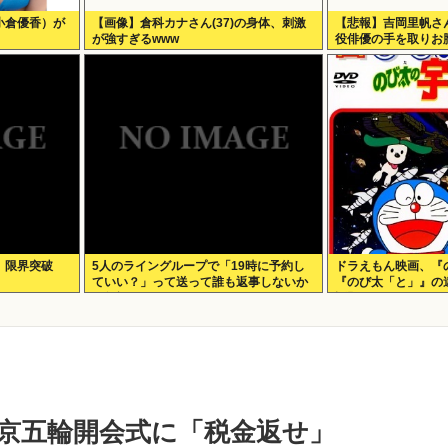
小倉優香）が
【画像】倉科カナさん(37)の身体、刺激
【悲報】吉岡里帆さ
が強すぎるwww
役俳優の手を取りお
像あり）
、限界突破
5人のライングループで「19時に予約し
ドラえもん映画、『
ていい？」って送って誰も返事しないか
『のび太「と」』の
ら無視でいいよね？
話題に
京五輪開会式に「税金返せ」