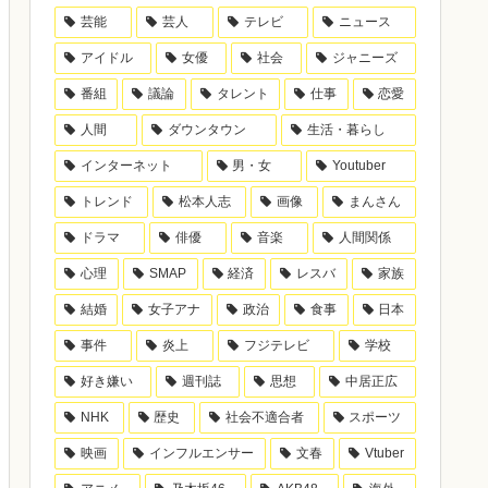
芸能
芸人
テレビ
ニュース
アイドル
女優
社会
ジャニーズ
番組
議論
タレント
仕事
恋愛
人間
ダウンタウン
生活・暮らし
インターネット
男・女
Youtuber
トレンド
松本人志
画像
まんさん
ドラマ
俳優
音楽
人間関係
心理
SMAP
経済
レスバ
家族
結婚
女子アナ
政治
食事
日本
事件
炎上
フジテレビ
学校
好き嫌い
週刊誌
思想
中居正広
NHK
歴史
社会不適合者
スポーツ
映画
インフルエンサー
文春
Vtuber