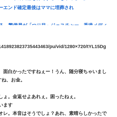
ーエンド確定最後はママに埋葬され
れる、警備員が「つり目」ジェスチャー―香港メディ
水着グラビア復帰
/1418923823735443463/pu/vid/1280×720/tYL15Dg
ちには眩しすぎるwww
ってなんやろな？
室に『ドカ食いダイスキ！もちづきさん』を置いてし
式、面白かったですねぇー！うん、随分寝ちゃいまし
すね、お金。
為使える公園が半減 取材ではうるさいと答える住民
しょ。金返せよあれぇ。困ったねぇ。
んだろな
います
言わないから本社にクレームいれてやりましたよ！
よオレ。本音はそうでしょ？あれ、素晴らしかったで