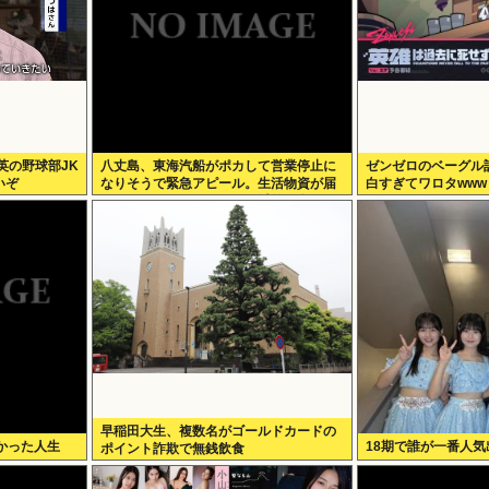
英の野球部JK
八丈島、東海汽船がポカして営業停止に
ゼンゼロのベーグル
いぞ
なりそうで緊急アピール。生活物資が届
白すぎてワロタwww
かなくなるかも。アシタバ以外に食うも
のがねえ
早稲田大生、複数名がゴールドカードの
かった人生
18期で誰が一番人気
ポイント詐欺で無銭飲食