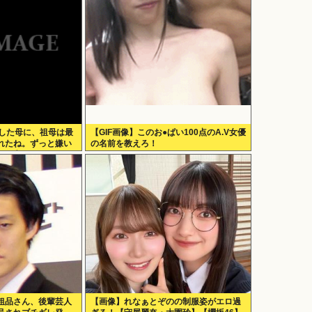
をした母に、祖母は最
【GIF画像】このお●ぱい100点のA.V女優
れたね。ずっと嫌い
の名前を教えろ！
」と言って死んだ
粗品さん、後輩芸人
【画像】れなぁとぞのの制服姿がエロ過