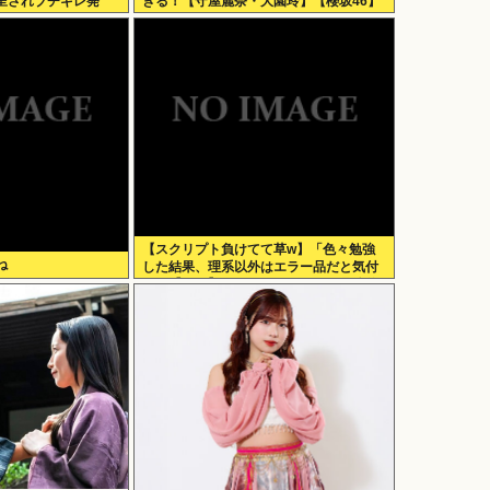
呈されブチギレ発
ぎる！【守屋麗奈・大園玲】【櫻坂46】
【スクリプト負けてて草w】「色々勉強
ね
した結果、理系以外はエラー品だと気付
いた【ガチ】」について、もっと具体的
に話そうか