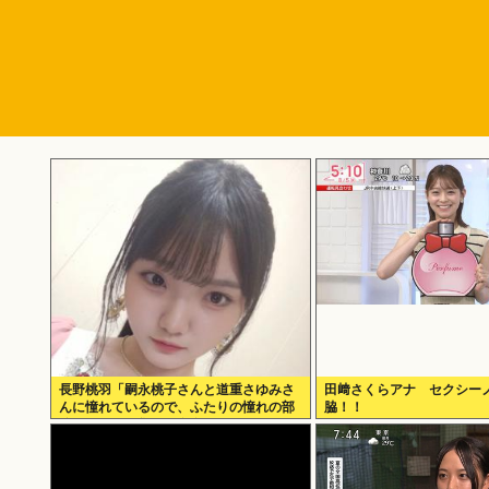
長野桃羽「嗣永桃子さんと道重さゆみさ
田﨑さくらアナ セクシー
んに憧れているので、ふたりの憧れの部
脇！！
分をぎゅっと集めた存在になり