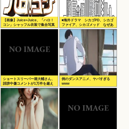
【画像】Juice=Juice、「ハロ！
■海外ドラマ シカゴPD、シカゴ
コン」シャッフル衣装で集合写真
ファイア、シカゴメッド なぜあ
の人は、あそこまで背負うのか
ショートスリーパー堀大輔さん、
例のダンスアニメ、ヤバすぎる
誹謗中傷コメントが1万件を越え
www
て号泣してしまう