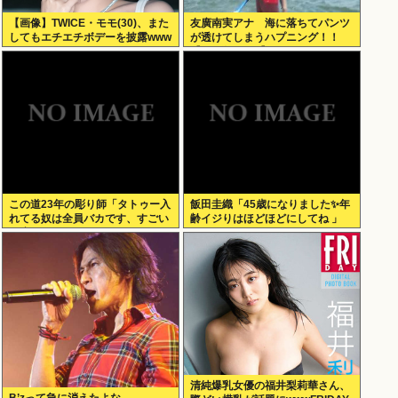
【画像】TWICE・モモ(30)、また
友廣南実アナ 海に落ちてパンツ
してもエチエチボデーを披露www
が透けてしまうハプニング！！
【GIF動画あり】
この道23年の彫り師「タトゥー入
飯田圭織「45歳になりました✨年
れてる奴は全員バカです、すごい
齢イジりはほどほどにしてね 」
民度低い」
清純爆乳女優の福井梨莉華さん、