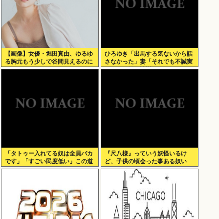
【画像】女優・堀田真由、ゆるゆ
ひろゆき「出馬する気ないから話
る胸元もう少しで谷間見えるのに
さなかった」妻「それでも不誠実
だろ」→離婚協議へwww
「タトゥー入れてる奴は全員バカ
『尺八様』っていう妖怪いるけ
です」「すごい民度低い」この道
ど、子供の頃会った事ある奴い
23年の彫り師YouTuberの動画が
る？？
話題