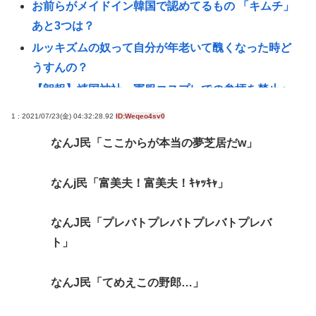
お前らがメイドイン韓国で認めてるもの 「キムチ」
あと3つは？
ルッキズムの奴って自分が年老いて醜くなった時ど
うすんの？
【朗報】靖国神社、軍服コスプレでの参拝を禁止へ
www
1 : 2021/07/23(金) 04:32:28.92
ID:Weqeo4sv0
台風13号は中国大陸に行ったけど、15号の予想進
なんJ民「ここからが本当の夢芝居だw」
路…なんだこれ？ [8/8]
タイピング最強になりたいどうすればいいか教えろ
なんj民「富美夫！富美夫！ｷｬｯｷｬ」
【共産党】募金中に中指がメガネに当たった？物理
的に不可能と大爆笑
なんJ民「プレバトプレバトプレバトプレバ
【悲報】グエン、またまたまたまたまたまた逮捕
ト」
www
誰かワンウェイネジってやつの外し方教えて
なんJ民「てめえこの野郎…」
【緊急】少子化の原因、判明するwww