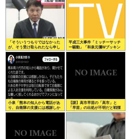
「そういうつもりではなかった
平成三大事件「ミッチーサッチ
が、そう受け取られたなら申し
ー騒動」「和泉元彌Wブッキン
訳ない」 なにコレ？ジャッ
グ事件」あとひとつは？
プ？？？
小泉「熊本の知人から電話があ
【謎】高市早苗の「高市」と
り、自衛隊の支援には感謝しか
「早苗」の出処が不明だと戦慄
ない、自衛隊のファンが増えて
が走る
るとのこと 」