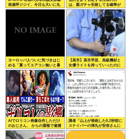
発連呼ジジイ、今日も大いに丸
は、親ガチャ失敗してる確率が
一日吠える！160レス以上
高いんだって
ヨーロッパ人ついに気づきはじ
【高市】高市早苗、高級機材と
める「夏ってエアコン無いと暑
女優ライトを持っていったのに
いわ」
結局映像でも不気味なトカゲ顔
になってしまう
AIでロリコン画像自作しただけ
識者「山上が発砲した0.2秒前に
のおじさん、 からの通報で逮捕
スナイパーの弾丸が安倍さんに
当たっていた！」 これ。