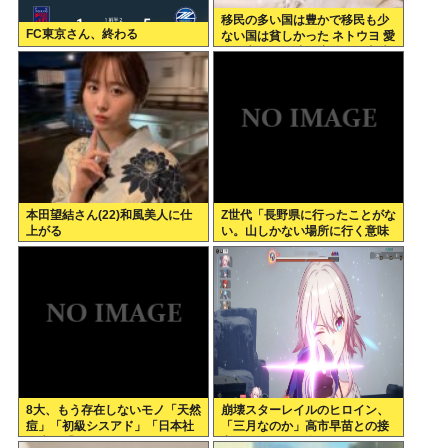
移民の多い国は豊かで移民も少
FC東京さん、終わる
ない国は貧しかった ネトウヨ 愛
国保守、また嘘で扇動し日本破
壊成功
本田望結さん(22)和風美人に仕
Z世代「長野県に行ったことがな
上がる
い。山しかない場所に行く意味
ある？」←これ
8大、もう存在しないモノ「天然
崩壊スターレイルのヒロイン、
痘」「初級シスアド」「日本社
「三月なのか」高市早苗との接
会党」「コンパイル」
点があまりにも多すぎる。もし