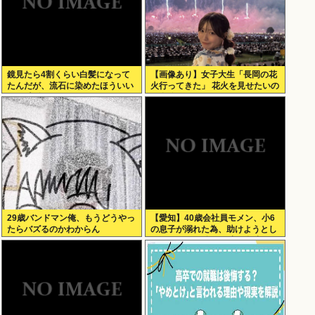
鏡見たら4割くらい白髪になって
【画像あり】女子大生「長岡の花
たんだが、流石に染めたほういい
火行ってきた」 花火を見せたいの
の ？半分おじいちゃんでドン引き
か自分を見せたいのかどっちだ
したわ
よ！
29歳バンドマン俺、もうどうやっ
【愛知】40歳会社員モメン、小6
たらバズるのかわからん
の息子が溺れた為、助けようとし
て溺れる なお息子は妻が救出