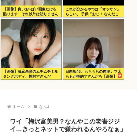
【画像】良いお○ぱい画像だけを
これが分かるやつは「オッサン」
貼ります それ以外は貼りません
らしい。 子供「おじ！ なんだこ
れは！」
【画像】藤嶌果歩のムチムチミル
日向坂46、もちもちの肉厚ナマ太
タンクボディ、性的すぎんだ
ももが性的すぎんだろ【画像】
ろ・・・
ホーム
なんJ
ワイ「梅沢富美男？なんやこの老害ジジ
イ…きっとネットで嫌われるんやろなぁ」