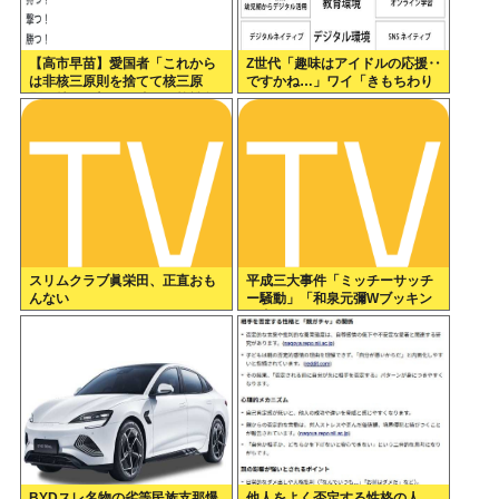
【高市早苗】愛国者「これから
Z世代「趣味はアイドルの応援‥
は非核三原則を捨てて核三原
ですかね…」ワイ「きもちわり
則。持つ！撃つ！勝つ！核戦争
ーwww」
には慣れている、試してみる
か？」
スリムクラブ眞栄田、正直おも
平成三大事件「ミッチーサッチ
んない
ー騒動」「和泉元彌Wブッキン
グ事件」あとひとつは？
BYDスレ名物の劣等民族支那爆
他人をよく否定する性格の人