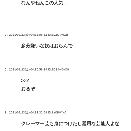
誰でもできる仕事してるやつって死にたくならん
なんやねんこの人気…
の？
なして君ら「テスラ」買わないの？モデル3なら300
万程度で買える.コスパ最強車がここにあるのに
2 : 2021/07/23(金) 04:32:56.82
ID:By2xAn0wd
Powered by livedoor 相互RSS
多分嫌いな奴はおらんで
6 : 2021/07/23(金) 04:35:59.84
ID:S5S4wDyQ0
>>2
おるぞ
3 : 2021/07/23(金) 04:33:32.98
ID:8z/GfVYy0
クレーマー芸も身につけたし器用な芸能人よな