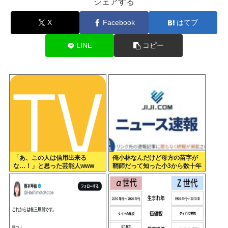
シェアする
X
Facebook
はてブ
LINE
コピー
「あ、この人は信用出来る
俺小林なんだけど母方の苗字が
な…！」と思った芸能人www
鞘師だって知った小3から数十年
毎日悔しくて泣いてる