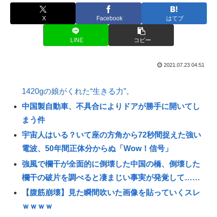
X
Facebook
はてブ
LINE
コピー
2021.07.23 04:51
1420gの娘がくれた“生きる力”。
中国製自動車、不具合によりドアが勝手に開いてし
まう件
宇宙人はいる？いて座の方角から72秒間捉えた強い
電波、50年間正体分からぬ「Wow！信号」
強風で欄干が全面的に倒壊した中国の橋、倒壊した
欄干の破片を調べると凄まじい事実が発覚して……
【腹筋崩壊】見た瞬間吹いた画像を貼っていくスレ
ｗｗｗｗ