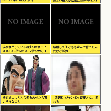
B’zって急に消えたよな
際どい横乳が話題にwwwFRIDAY
の水着グラビアオフショットにフ
ァン大興奮！！
現在利用している格安SIMサービ
結婚して子どもも産んで育てたん
スTOP3 3位IIJmio、2位povo、1
だけど孤独
位ahamo
海原雄山にどん兵衛食わせたら言
【悲報】ジャンポケ斎藤さん、壊
いそうなこと
れる