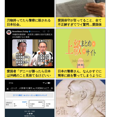
刃物持ってたら警察に殺される
愛国保守が言ってること、全て
日本社会。
不正解すぎてワイ驚愕…愛国保
守の正しかった瞬間を教えてく
れ…
愛国者「デニーが勝ったら日本
日本の警察さん、なんかすぐに
は沖縄のこと見捨てるけどいい
簡単に銃を撃ってしまうように
の？」
なる…