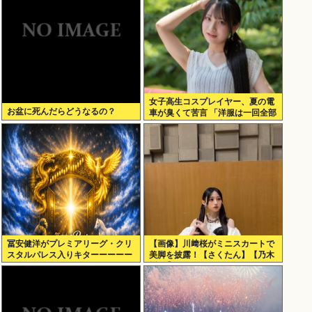
女子高生コスプレイヤー、夏の電
お盆に死んだらどうなるの？
車が臭くて苦言 「洋服は一回全部
熱湯につけよう！洗濯機はキッチ
ンハイター薄めた水で一回まわそ
う！」
冨安健洋がプレミアリーグ・クリ
【画像】川﨑桜がミニスカートで
スタルパレス入りキターーーーー
美脚を披露！【さくたん】【乃木
ー！
坂46】