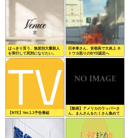
「AmPm」「ジャスコ」「共立
かして早苗がモデル？
薬科大学」
はっきり言う、無差別大量殺人
日本車さん、首都高で大炎上 ネ
を実行して死刑になりたい。
トウヨ怒りのBYD認定へ
【動画】アメリカのラッパーさ
【NTE】Ver.1.3予告番組
ん、まんさんをたくさん集めて
エチエチダンスを全裸で踊るMV
を撮ってしまう❤