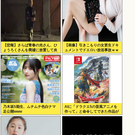
【悲報】さらば青春の光さん、ひ
【画像】引きこもりの女更生ドキ
ょうろくさんを廃墟に放置して炎
ュメントでドエロい放送事故ｗｗ
上www
ｗ
乃木坂5期生、ムチムチ色白ナマ
AIに「ドラクエ5の昔風アニメを
足公開www
作って」と命令してできた作品が
これ、感想よろ