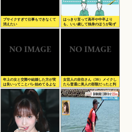
ブサイクすぎて仕事もできなくて
はっきり言って高卒や中卒より
消えたい
も、いい歳して独身のほうが恥ず
かしいよな
年上の女と交際や結婚した方が実
女芸人の吉住さん（36）メイクし
は良いってことバレ始めてるよな
たら普通に美人の部類だったと判
明www