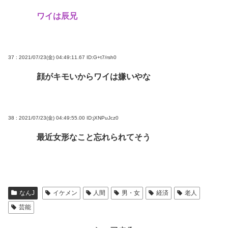
ワイは辰兄
37 : 2021/07/23(金) 04:49:11.67
ID:G+t7/rsh0
顔がキモいからワイは嫌いやな
38 : 2021/07/23(金) 04:49:55.00
ID:jXNPuJcz0
最近女形なこと忘れられてそう
なんJ
イケメン
人間
男・女
経済
老人
芸能