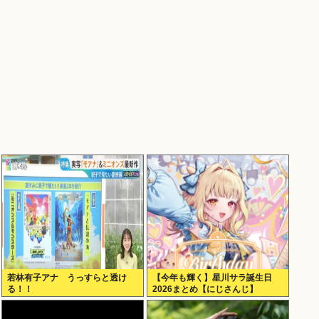
若林有子アナ うっすらと透け
【今年も輝く】星川サラ誕生日
る！！
2026まとめ【にじさんじ】