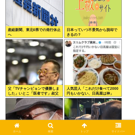
産経新聞、東北6県での発行休止
日本っていつ不景気から脱却で
へ
きるの？
父「TVチャンピョンで優勝しま
人気芸人「これだけ食べて2000
した」いとこ「医者です」叔父
円もいかない、日高屋は神」
「三菱の宇宙/防衛開発の結構偉
い人です」
ホーム
検索
トップ
サイドバー